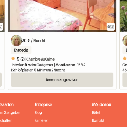
6
30 € / Nuecht
Entdeckt
5 (2) |
Chambre Au Calme
Unterkunft beim Gastgeber | Montfaucon | 12 M2
Ge
1 Schlofplaz(en) | Minimum 2 Nuecht
4 
Annonce ugewisen
tsaarten
Entreprise
Méi dozou
eim Gastgeber
Blog
Hëllef
chaften
Karrièren
Kontakt