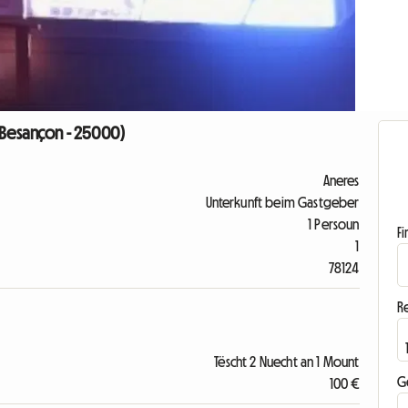
Besançon - 25000)
Aneres
Unterkunft beim Gastgeber
1 Persoun
F
1
78124
R
Tëscht 2 Nuecht an 1 Mount
G
100 €