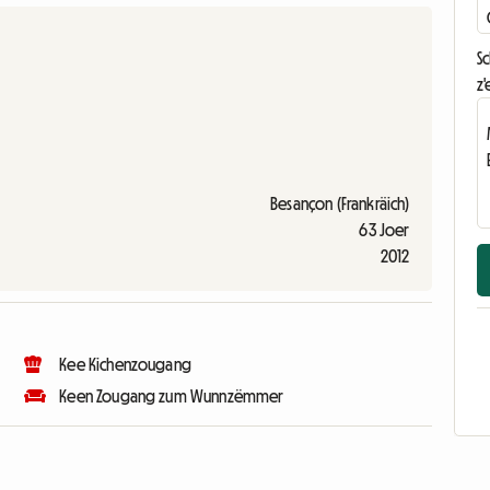
S
z'
Besançon (Frankräich)
63 Joer
2012
Kee Kichenzougang
Keen Zougang zum Wunnzëmmer