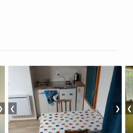
❯
❮
❯
❮