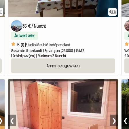
4
35 € / Nuecht
Äntwert séier
5 (1) |
Studio Meublé Indépendant
Gesamte Unterkunft | Besançon (25000) | 16 M2
WG
1 Schlofplaz(en) | Minimum 3 Nuecht
2 
Annonce ugewisen
❯
❮
❯
❮