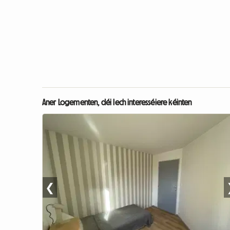
Aner Logementen, déi Iech interesséiere kéinten
❮