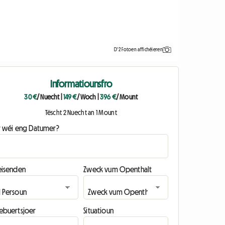
D'2 Fotoen affichéieren
Informatiounsfro
30 €
/ Nuecht
|
149 €
/ Woch
|
396 €
/ Mount
Tëscht 2 Nuecht an 1 Mount
ir wéi eng Datumer?
eisenden
Zweck vum Openthalt
ebuertsjoer
Situatioun