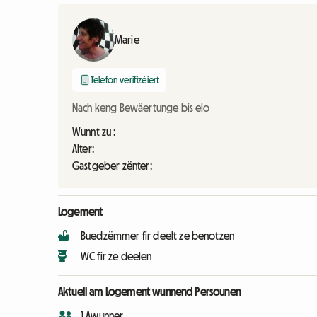
Marie
Telefon verifizéiert
Nach keng Bewäertunge bis elo
Wunnt zu :
Alter:
Gastgeber zënter:
Logement
Buedzëmmer fir deelt ze benotzen
WC fir ze deelen
Aktuell am Logement wunnend Persounen
1 Awunner