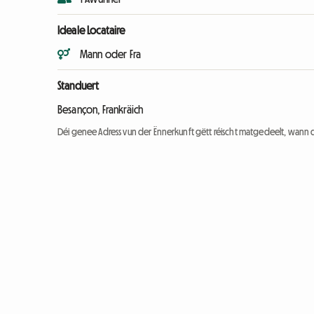
Ideale Locataire
Mann oder Fra
Standuert
Besançon, Frankräich
Déi genee Adress vun der Ënnerkunft gëtt réischt matgedeelt, wann 