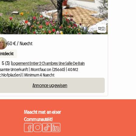
12
50 € / Nuecht
Entdeckt
5 (3) |
Logement Entier 2 Chambres Une Salle De Bain
samte Unterkunft | Montfaucon (25660) | 40 M2
Schlofplaz(en) | Minimum 4 Nuecht
Annonce ugewisen
Maacht mat an eiser
Communautéit!