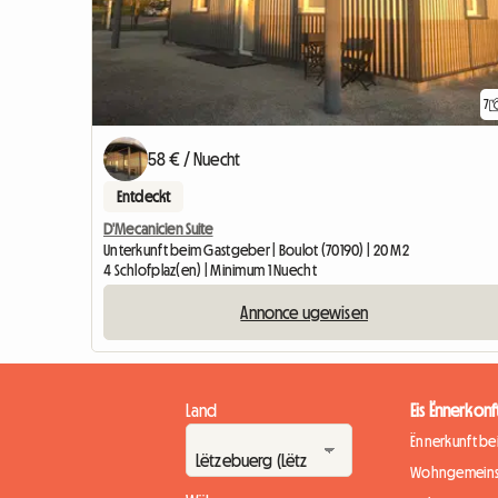
7
58 € / Nuecht
Entdeckt
D'Mecanicien Suite
Unterkunft beim Gastgeber | Boulot (70190) | 20 M2
4 Schlofplaz(en) | Minimum 1 Nuecht
Annonce ugewisen
Land
Eis Ënnerkonf
Ënnerkunft b
Wohngemeins