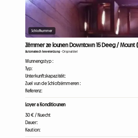
Schlofkummer
Zëmmer ze lounen Downtown 15 Deeg / Mount (
Automatesch Iwwersetzung
-
Originaltitel
Wunnengstyp :
Typ:
Unterkunftskapazitéit:
Zuel vun de Schlofzëmmeren :
Referenz:
Loyer a Konditiounen
30 € / Nuecht
Dauer:
Kaution: