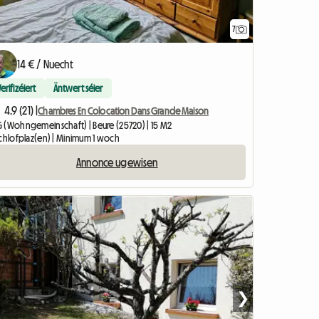
7
14 € / Nuecht
Verifizéiert
Äntwert séier
4.9 (21) |
Chambres En Colocation Dans Grande Maison
 (Wohngemeinschaft) | Beure (25720) | 15 M2
Schlofplaz(en) | Minimum 1 woch
Annonce ugewisen
❯