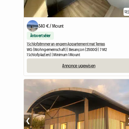
12
340 € / Mount
Äntwert séier
1 Schlofzëmmer an engem Appartement mat Terrass
WG (Wohngemeinschaft) | Besançon (25000) | 7 M2
1 Schlofplaz(en) | Minimum 1 Mount
Annonce ugewisen
❮