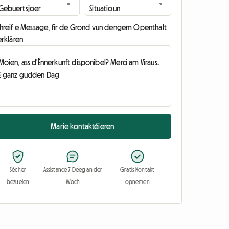
chreif e Message, fir de Grond vun dengem Openthalt
erklären
Marie kontaktéieren
Sécher
Assistance 7 Deeg an der
Gratis Kontakt
bezuelen
Woch
opnemen