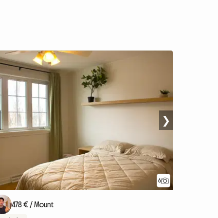
❯
6
478 € / Mount