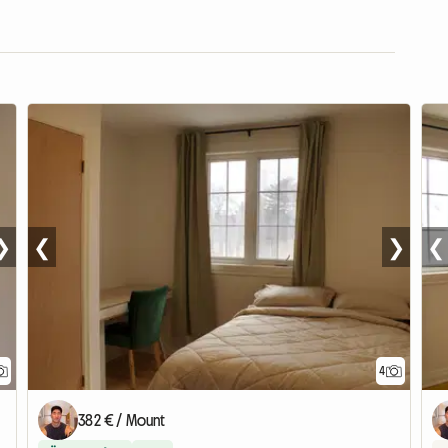
❯
❮
❯
❮
4
382 € / Mount