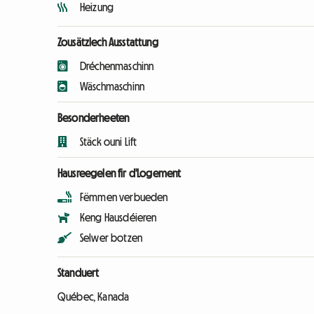
Heizung
Zousätzlech Ausstattung
Dréchenmaschinn
Wäschmaschinn
Besonderheeten
Stäck ouni Lift
Hausreegelen fir d'Logement
Fëmmen verbueden
Keng Hausdéieren
Selwer botzen
Standuert
Québec, Kanada