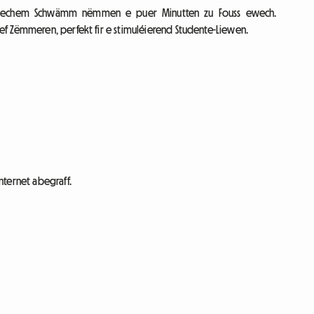
fentlechem Schwämm nëmmen e puer Minutten zu Fouss ewech.
f Zëmmeren, perfekt fir e stimuléierend Studente-Liewen.
nternet abegraff.