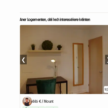
Aner Logementen, déi Iech interesséiere kéinten
❮
5
446 € / Mount