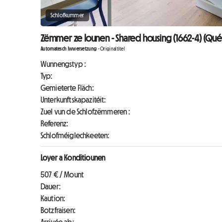
Schlofkummer
Zëmmer ze lounen - Shared housing (1662-4) (Qué
Automatesch Iwwersetzung
-
Originaltitel
Wunnengstyp :
Typ:
Gemieterte Fläch:
Unterkunftskapazitéit:
Zuel vun de Schlofzëmmeren :
Referenz:
Schlofméiglechkeeten:
Loyer a Konditiounen
507 € / Mount
Dauer:
Kaution:
Botzfraisen: