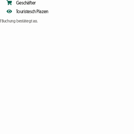
Geschäfter
Touristesch Plazen
d'Buchung bestätegt ass.