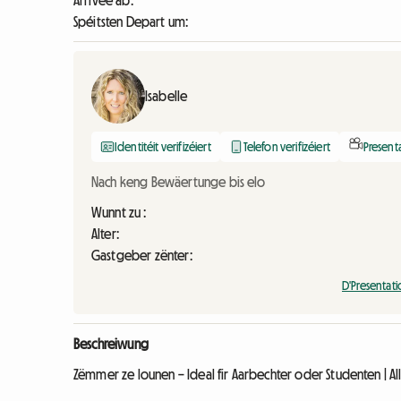
Arrivée ab:
Spéitsten Depart um:
Isabelle
Identitéit verifizéiert
Telefon verifizéiert
Present
Nach keng Bewäertunge bis elo
Wunnt zu :
Alter:
Gastgeber zënter:
D'Presentat
Beschreiwung
Zëmmer ze lounen – Ideal fir Aarbechter oder Studenten | All