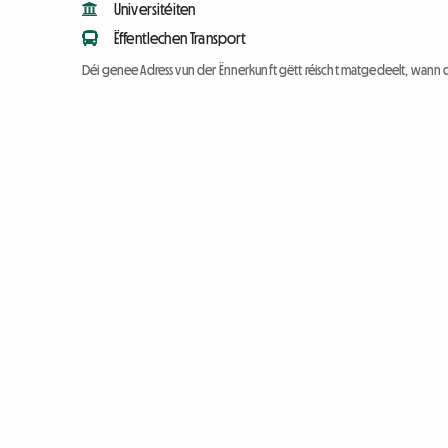
Universitéiten
Ëffentlechen Transport
Déi genee Adress vun der Ënnerkunft gëtt réischt matgedeelt, wann 