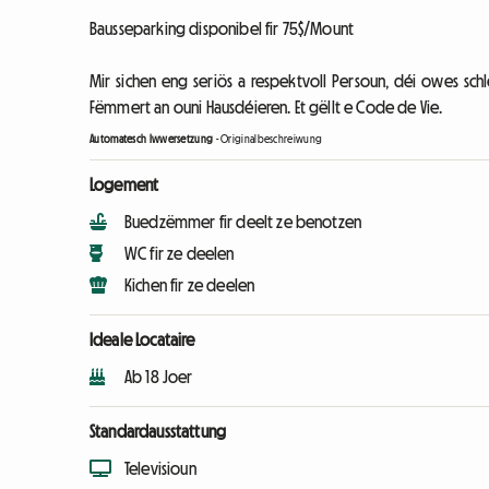
Bausseparking disponibel fir 75$/Mount
Mir sichen eng seriös a respektvoll Persoun, déi owes schl
Fëmmert an ouni Hausdéieren. Et gëllt e Code de Vie.
Automatesch Iwwersetzung
-
Originalbeschreiwung
Logement
Buedzëmmer fir deelt ze benotzen
WC fir ze deelen
Kichen fir ze deelen
Ideale Locataire
Ab 18 Joer
Standardausstattung
Televisioun