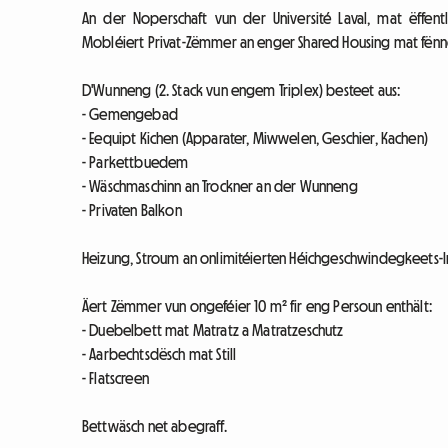
An der Noperschaft vun der Université Laval, mat ëf
Mobléiert Privat-Zëmmer an enger Shared Housing mat fënne
D'Wunneng (2. Stack vun engem Triplex) besteet aus:
- Gemengebad
- Eequipt Kichen (Apparater, Miwwelen, Geschier, Kachen)
- Parkettbuedem
- Wäschmaschinn an Trockner an der Wunneng
- Privaten Balkon
Heizung, Stroum an onlimitéierten Héichgeschwindegkeets-I
Äert Zëmmer vun ongeféier 10 m² fir eng Persoun enthält:
- Duebelbett mat Matratz a Matratzeschutz
- Aarbechtsdësch mat Still
- Flatscreen
Bettwäsch net abegraff.