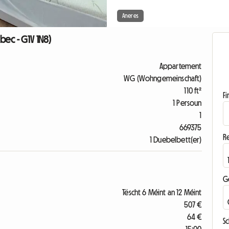
Aneres
bec - G1V 1N8)
Appartement
WG (Wohngemeinschaft)
110 ft²
F
1 Persoun
1
669375
R
1 Duebelbett(er)
G
Tëscht 6 Méint an 12 Méint
507 €
64 €
S