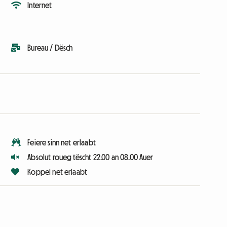
Internet
Bureau / Dësch
Feiere sinn net erlaabt
Absolut roueg tëscht 22.00 an 08.00 Auer
Koppel net erlaabt