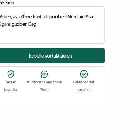
erklären
Isabelle kontaktéieren
Sécher
Assistance 7 Deeg an der
Gratis Kontakt
bezuelen
Woch
opnemen