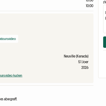
15:00
z'
10:00
atiounsvideo
Neuville (Kanada)
51 Joer
2026
iounsvideo kucken
es abegraff.