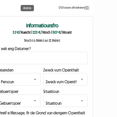
D'12 Fotoen affichéieren
Aneres
Informatiounsfro
32 €
/ Nuecht
|
223 €
/ Woch
|
507 €
/ Mount
Tëscht 6 Méint an 12 Méint
ir wéi eng Datumer?
eisenden
Zweck vum Openthalt
ebuertsjoer
Situatioun
chreif e Message, fir de Grond vun dengem Openthalt