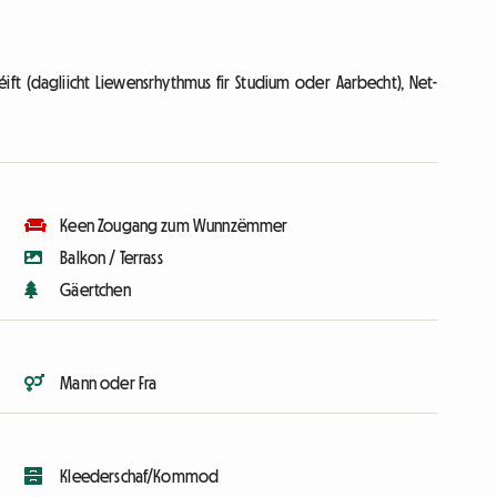
éift (dagliicht Liewensrhythmus fir Studium oder Aarbecht), Net-
Keen Zougang zum Wunnzëmmer
Balkon / Terrass
Gäertchen
Mann oder Fra
Kleederschaf/Kommod