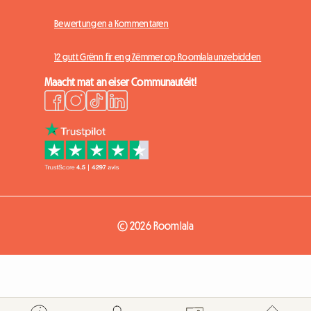
Bewertungen a Kommentaren
12 gutt Grënn fir eng Zëmmer op Roomlala unzebidden
Maacht mat an eiser Communautéit!
© 2026 Roomlala