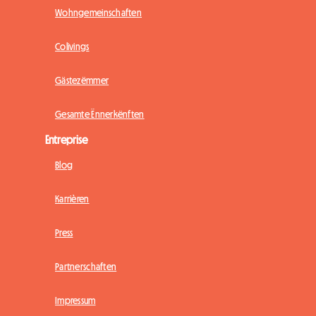
Wohngemeinschaften
Colivings
Gästezëmmer
Gesamte Ënnerkënften
Entreprise
Blog
Karrièren
Press
Partnerschaften
Impressum