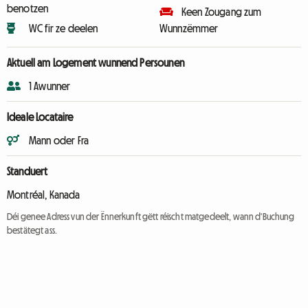
benotzen
Keen Zougang zum
WC fir ze deelen
Wunnzëmmer
Aktuell am Logement wunnend Persounen
1 Awunner
Ideale Locataire
Mann oder Fra
Standuert
Montréal, Kanada
Déi genee Adress vun der Ënnerkunft gëtt réischt matgedeelt, wann d'Buchung
bestätegt ass.