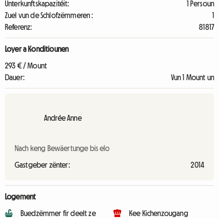
Unterkunftskapazitéit:
1 Persoun
Zuel vun de Schlofzëmmeren :
1
Referenz:
81817
Loyer a Konditiounen
293 € / Mount
Dauer:
Vun 1 Mount un
Andrée Anne
Nach keng Bewäertunge bis elo
Gastgeber zënter:
2014
Logement
Buedzëmmer fir deelt ze
Kee Kichenzougang