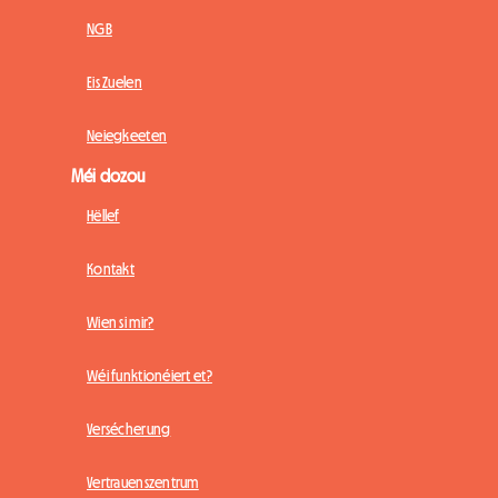
NGB
Eis Zuelen
Neiegkeeten
Méi dozou
Hëllef
Kontakt
Wien si mir?
Wéi funktionéiert et?
Versécherung
Vertrauenszentrum