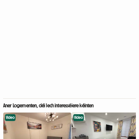
Aner Logementen, déi Iech interesséiere kéinten
Video
Video