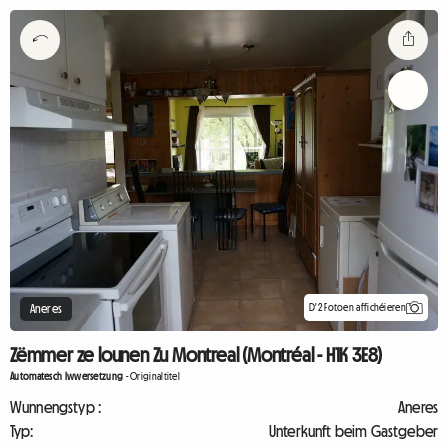
D'2 Fotoen affichéieren
Aneres
Zëmmer ze lounen Zu Montreal (Montréal - H1K 3E8)
Automatesch Iwwersetzung
-
Originaltitel
Wunnengstyp :
Aneres
Typ:
Unterkunft beim Gastgeber