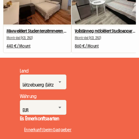
Miwweléiert Studentenzëmmeren zu Montréal ze lounen
Vollstänneg möbléiert Studioappartement, All-inclusive, no bei der Metrostatioun Berri-UQAM
Montréal (H2L 2N2)
Montréal (H2L 2N2)
440 € / Mount
860 € / Mount
Land
Währung
Eis Ënnerkonftsaarten
Ënnerkunft beim Gastgeber