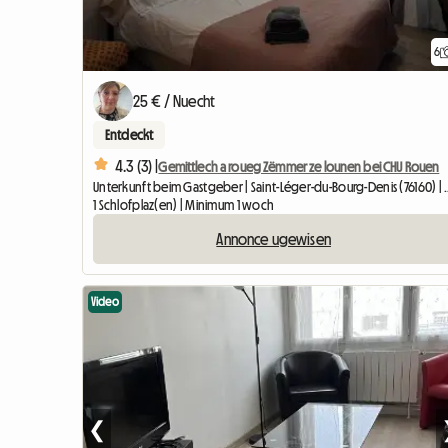
6
25 € / Nuecht
Entdeckt
4.3 (3) |
Gemittlech a roueg Zëmmer ze lounen bei CHU Rouen
Unterkunft beim Gastgeber | S
1 Schlofplaz(en) | Minimum 1 woch
Annonce ugewisen
Video
❮