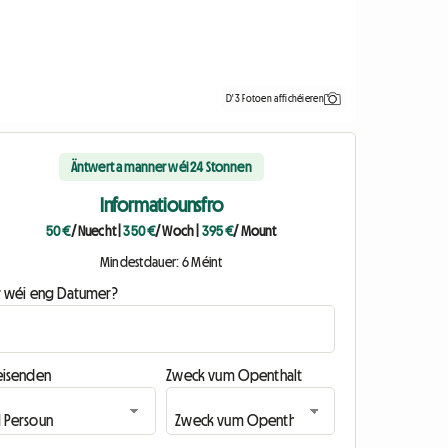
D'3 Fotoen affichéieren
Äntwert a manner wéi 24 Stonnen
Informatiounsfro
50 €
/ Nuecht
|
350 €
/ Woch
|
395 €
/ Mount
Mindestdauer: 6 Méint
ir wéi eng Datumer?
eisenden
Zweck vum Openthalt