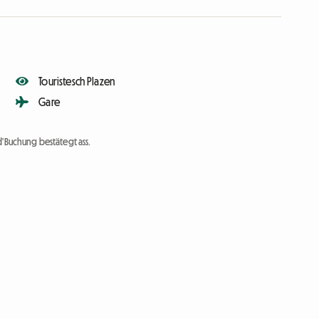
Touristesch Plazen
Gare
d'Buchung bestätegt ass.