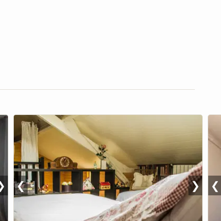
❯
❮
❯
❮