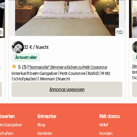
7
32 € / Nuecht
Äntwert séier
idol vu Rouen
Zë
5 (3) |
"Normandie" Zëmmer a Kichen zu Petit Couronne
Un
Unterkunft beim Gastgeber | Petit-Couronne (76650) | 19 M2
1 
1 Schlofplaz(en) | Minimum 2 Nuecht
Annonce ugewisen
tsaarten
Entreprise
Méi dozou
eim Gastgeber
Blog
Hëllef
chaften
Karrièren
Kontakt