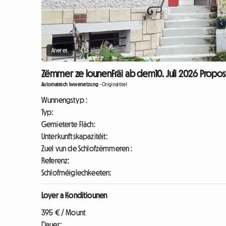
Aneres
Zëmmer ze lounenFräi ab dem10. Juli 2026 Propos
Automatesch Iwwersetzung
-
Originaltitel
Wunnengstyp :
Typ:
Gemieterte Fläch:
Unterkunftskapazitéit:
Zuel vun de Schlofzëmmeren :
Referenz:
Schlofméiglechkeeten:
Loyer a Konditiounen
395 € / Mount
Dauer: