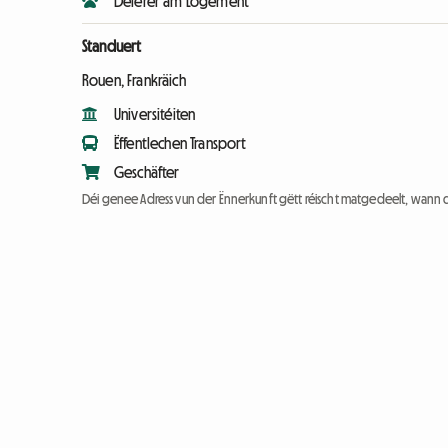
Déierer am Logement
Standuert
Rouen, Frankräich
Universitéiten
Ëffentlechen Transport
Geschäfter
Déi genee Adress vun der Ënnerkunft gëtt réischt matgedeelt, wann 