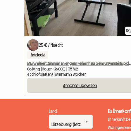
10
25 € / Nuecht
Entdeckt
Miwweléiert Zëmmer an engem Reihenhaus beim Universitéitssp
Coliving | Rouen (76000) | 35 M2
4 Schlofplaz(en) | Minimum 2 Wochen
Annonce ugewisen
Land
Eis Ënnerkonf
Ënnerkunft b
Wohngemeins