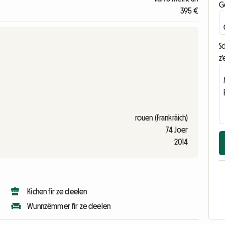
G
395 €
S
z'
rouen (Frankräich)
74 Joer
2014
Kichen fir ze deelen
Wunnzëmmer fir ze deelen