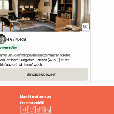
7
14 € / Nuecht
Äntwert séier
mmer vun 35 m² mat private Buedzëmmer an Toilette
terkunft beim Gastgeber | Barentin (76360) | 35 M2
Schlofplaz(en) | Minimum 1 woch
Annonce ugewisen
Maacht mat an eiser
Communautéit!