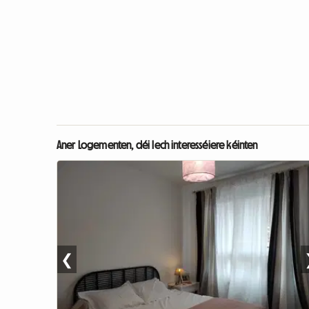
Aner Logementen, déi Iech interesséiere kéinten
❮