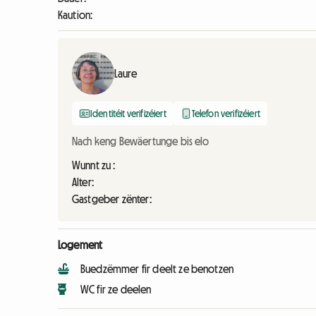
Kaution:
Laure
Identitéit verifizéiert
Telefon verifizéiert
Nach keng Bewäertunge bis elo
Wunnt zu :
Alter:
Gastgeber zënter:
Logement
Buedzëmmer fir deelt ze benotzen
WC fir ze deelen