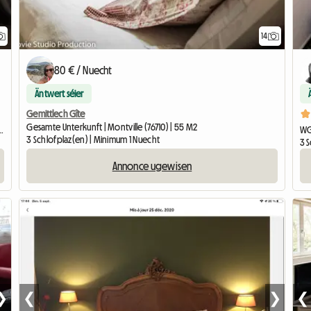
14
80 € / Nuecht
Äntwert séier
Gemittlech Gîte
Gesamte Unterkunft | Montville (76710) | 55 M2
aint-Léger-du-Bourg-Denis (76160) | 12 M2
WG
3 Schlofplaz(en) | Minimum 1 Nuecht
3 
Annonce ugewisen
❯
❮
❯
❮