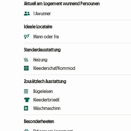
Aktuell am Logement wunnend Persounen
1 Awunner
Ideale Locataire
Mann oder Fra
Standardausstattung
Heizung
Kleederschaf/Kommod
Zousätzlech Ausstattung
Bügeleisen
Kleederbrieëll
Wäschmaschinn
Besonderheeten