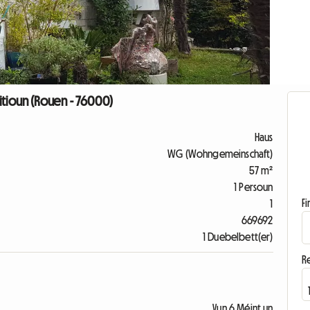
itioun (Rouen - 76000)
Haus
WG (Wohngemeinschaft)
57 m²
1 Persoun
F
1
669692
1 Duebelbett(er)
R
Vun 6 Méint un