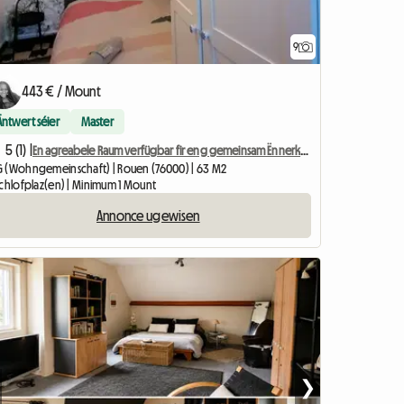
9
443 € / Mount
Äntwert séier
Master
5 (1) |
En agreabele Raum verfügbar fir eng gemeinsam Ënnerkunft
 (Wohngemeinschaft) | Rouen (76000) | 63 M2
Schlofplaz(en) | Minimum 1 Mount
Annonce ugewisen
❯