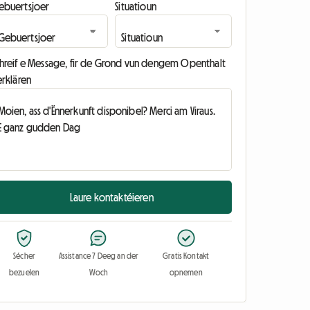
ebuertsjoer
Situatioun
chreif e Message, fir de Grond vun dengem Openthalt
erklären
Laure kontaktéieren
Sécher
Assistance 7 Deeg an der
Gratis Kontakt
bezuelen
Woch
opnemen