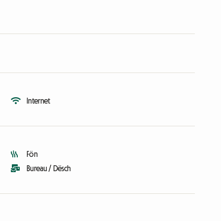
Internet
Fön
Bureau / Dësch