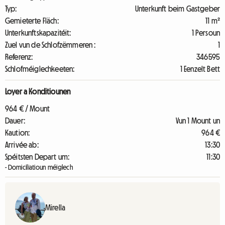
Typ:
Unterkunft beim Gastgeber
Gemieterte Fläch:
11 m²
Unterkunftskapazitéit:
1 Persoun
Zuel vun de Schlofzëmmeren :
1
Referenz:
346595
Schlofméiglechkeeten:
1 Eenzelt Bett
Loyer a Konditiounen
964 € / Mount
Dauer:
Vun 1 Mount un
Kaution:
964 €
Arrivée ab:
13:30
Spéitsten Depart um:
11:30
- Domiciliatioun méiglech
Mirella