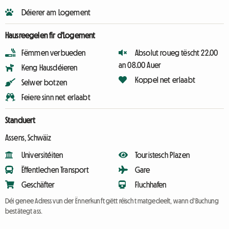
Déierer am Logement
Hausreegelen fir d'Logement
Fëmmen verbueden
Absolut roueg tëscht 22.00
an 08.00 Auer
Keng Hausdéieren
Koppel net erlaabt
Selwer botzen
Feiere sinn net erlaabt
Standuert
Assens, Schwäiz
Universitéiten
Touristesch Plazen
Ëffentlechen Transport
Gare
Geschäfter
Fluchhafen
Déi genee Adress vun der Ënnerkunft gëtt réischt matgedeelt, wann d'Buchung
bestätegt ass.