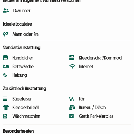
Aktuell am Logement wunnend Persounen
1 Awunner
Ideale Locataire
Mann oder Fra
Standardausstattung
Handdicher
Kleederschaf/Kommod
Bettwäsche
Internet
Heizung
Zousätzlech Ausstattung
Bügeleisen
Fön
Kleederbrieëll
Bureau / Dësch
Wäschmaschinn
Gratis Parkéierplaz
Besonderheeten