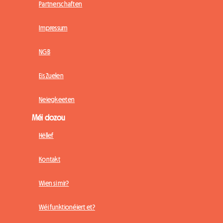
Partnerschaften
Impressum
NGB
Eis Zuelen
Neiegkeeten
Méi dozou
Hëllef
Kontakt
Wien si mir?
Wéi funktionéiert et?