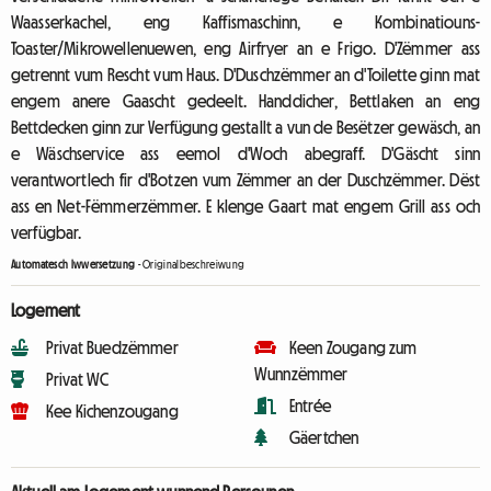
Waasserkachel, eng Kaffismaschinn, e Kombinatiouns-
Toaster/Mikrowellenuewen, eng Airfryer an e Frigo. D'Zëmmer ass
getrennt vum Rescht vum Haus. D'Duschzëmmer an d'Toilette ginn mat
engem anere Gaascht gedeelt. Handdicher, Bettlaken an eng
Bettdecken ginn zur Verfügung gestallt a vun de Besëtzer gewäsch, an
e Wäschservice ass eemol d'Woch abegraff. D'Gäscht sinn
verantwortlech fir d'Botzen vum Zëmmer an der Duschzëmmer. Dëst
ass en Net-Fëmmerzëmmer. E klenge Gaart mat engem Grill ass och
verfügbar.
Automatesch Iwwersetzung
-
Originalbeschreiwung
Logement
Privat Buedzëmmer
Keen Zougang zum
Wunnzëmmer
Privat WC
Entrée
Kee Kichenzougang
Gäertchen