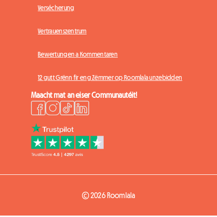
Versécherung
Vertrauenszentrum
Bewertungen a Kommentaren
12 gutt Grënn fir eng Zëmmer op Roomlala unzebidden
Maacht mat an eiser Communautéit!
© 2026 Roomlala