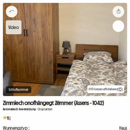
D'13 Fotoen affichéieren
Schlofkummer
Zimmlech onofhängegt Zëmmer (Assens - 1042)
Automatesch Iwwersetzung
-
Originaltitel
5
2
Wunnengstyp :
Haus