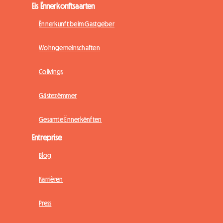
Eis Ënnerkonftsaarten
Ënnerkunft beim Gastgeber
Wohngemeinschaften
Colivings
Gästezëmmer
Gesamte Ënnerkënften
Entreprise
Blog
Karrièren
Press