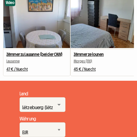
Video
Zëmmer zu Lausanne (bei der CHUV)
Zëmmer ze lounen
Lausanne
Morges (1110)
47 € / Nuecht
45 € / Nuecht
Land
Währung