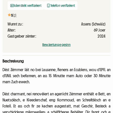
Identitéit verifizéiert
Telefon verifizéiert
5
(2)
Wunnt zu :
Assens (Schwäiz)
Alter:
69 Joer
Gastgeber zënter:
2024
Bewäertunge gesinn
Beschreiwung
Dëst Zëmmer läit no bei Lausanne, Renens an Ecublens, wou d'EPFL an
d'UNIL sech befannen, an ass 15 Minutte mam Auto oder 30 Minutte
mam Zuch ewech.
Dëst charmant, nei renovéiert an ageriicht Zëmmer enthält e Bett, en
Nuetsdësch, e Kleederschaf, eng Kommoud, en Schreifdësch an e
Fotell. Et ass och fir ze kachen ausgestatt, mat Geschir, Besteck a
verschiddene mikrowellen- a schäffchege Behälter. Dir fannt och e