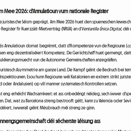
um Mee 2026: d'Annulatioun vum nationale Register
 juristesche Séism geprägt. Am Mee 2026 huet den spueneschen Ieweschte
gister fir Kuerzzäit-Mietverträg (NRUA) an d'
Ventanilla Única Digital
, déi
 dës Annulatioun domat begrënnt, datt d'Kompetenze vun de Regioune (
c
en eng dezentraliséiert Kompetenz. De Geriichtshaff huet gemengt, dat
eguléierungsmuecht vun de Autonome Gemeinschaften anzegräifen.
k juristesch Asymmetrie am ganze Land. De Kampf géint de Bedruch bei te
nspektiounen. Esou hunn Regioune wéi Katalonien en extrem strikt juristes
oder Andalusien) op vill manner systematesch Kontrollen setzen.
 dat eng erhéicht Wachsamkeet: et ass onbedéngt néideg, sech iwwer d's
 Dat, wat zu Barcelona streng bestrooft gëtt, kann zu Valencia oder Sevil
éiert, iwwerall géint Mëssbrauch méi streng ze ginn.
Wunnengsgemeinschaft déi sécherste Léisung ass