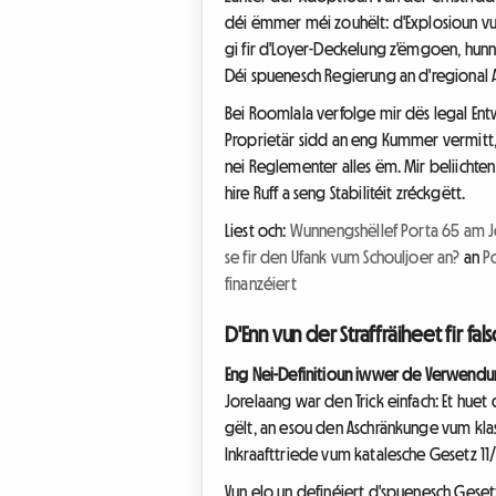
déi ëmmer méi zouhëlt: d'Explosioun vu
gi fir d'Loyer-Deckelung z'ëmgoen, hunn 
Déi spuenesch Regierung an d'regional A
Bei Roomlala verfolge mir dës legal En
Proprietär sidd an eng Kummer vermitt,
nei Reglementer alles ëm. Mir beliichte
hire Ruff a seng Stabilitéit zréckgëtt.
Liest och:
Wunnengshëllef Porta 65 am J
se fir den Ufank vum Schouljoer an?
an
P
finanzéiert
D'Enn vun der Straffräiheet fir f
Eng Nei-Definitioun iwwer de Verwendu
Jorelaang war den Trick einfach: Et huet
gëlt, an esou den Aschränkunge vum kla
Inkraafttriede vum katalesche Gesetz 11/2
Vun elo un definéiert d'spuenesch Ges