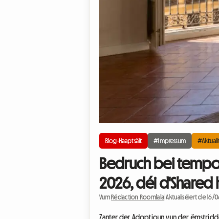
Blog-Haaptsäit
#Impressum
#Aktuali
Bedruch bei tempor
2026, déi d'Shared 
Vum
Rédaction Roomlala
|
Aktualiséiert de 16
Zanter der Adoptioun vun der ëmstrid