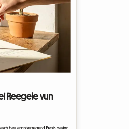
ei Reegele vun
sch besuergniserregend Praxis gesinn,