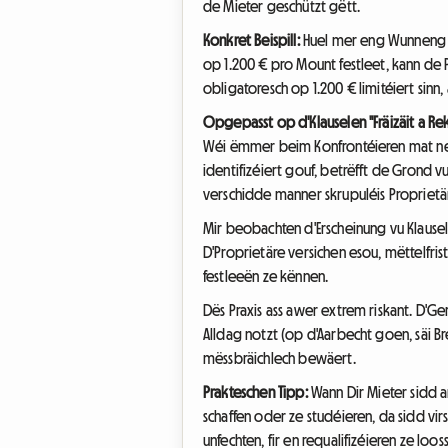
de Mieter geschützt gëtt.
Konkret Beispill:
Huel mer eng Wunneng m
op 1.200 € pro Mount festleet, kann de
obligatoresch op 1.200 € limitéiert sinn
Opgepasst op d'Klauselen "Fräizäit a Re
Wéi ëmmer beim Konfrontéieren mat neie
identifizéiert gouf, betrëfft de Grond 
verschidde manner skrupuléis Proprietär
Mir beobachten d'Erscheinung vu Klausele
D'Proprietäre versichen esou, mëttelfri
festleeën ze kënnen.
Dës Praxis ass awer extrem riskant. D'
Alldag notzt (op d'Aarbecht goen, säi Bréi
mëssbräichlech bewäert.
Prakteschen Tipp:
Wann Dir Mieter sidd a
schaffen oder ze studéieren, da sidd vir
unfechten, fir en requalifizéieren ze loos