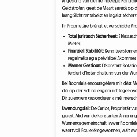
Angesichts vun de méi heefege Kontroll
Geldstrofen, geet de Maart zeréck op d'
laang Siicht rentabelst an legalst sécher
Fir Proprietäre bréngt et verschidde Vird
Total juristesch Sécherheet:
E klassesc
Mieter.
Finanziell Stabilitéit:
Keng Leerstonnen 
regelméisseg a prévisibel Akommes 
Manner Gestioun:
D'konstant Rotatio
fërdert d'Instandhaltung vun der Wu
Bei Roomlala encouragéiere mir dëst Mode
déi op der Sich no engem richtege Foye
Dir zu engem gesonderen a méi mënsch
Uwendungsfall:
De Carlos, Proprietär vu
gereit. Mid vun de konstanten Ännerung
Wunnengsgemeinschaft iwwer Roomlala 
wäertvoll Rou erëmgewonnen, wäit ewe