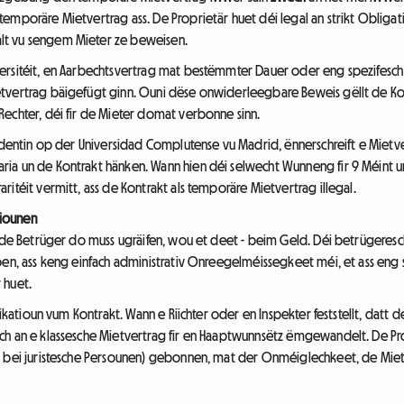
emporäre Mietvertrag ass. De Proprietär huet déi legal an strikt Obliga
lt vu sengem Mieter ze beweisen.
ersitéit, en Aarbechtsvertrag mat bestëmmter Dauer oder eng spezifesch
tvertrag bäigefügt ginn. Ouni dëse onwiderleegbare Beweis gëllt de Kon
echter, déi fir de Mieter domat verbonne sinn.
dentin op der Universidad Complutense vu Madrid, ënnerschreift e Mietver
ria un de Kontrakt hänken. Wann hien déi selwecht Wunneng fir 9 Méint 
itéit vermitt, ass de Kontrakt als temporäre Mietvertrag illegal.
tiounen
ei de Betrüger do muss ugräifen, wou et deet - beim Geld. Déi betrüger
n, ass keng einfach administrativ Onreegelméissegkeet méi, et ass eng s
 huet.
ifikatioun vum Kontrakt. Wann e Riichter oder en Inspekter feststellt, dat
ch an e klassesche Mietvertrag fir en Haaptwunnsëtz ëmgewandelt. De Pro
 bei juristesche Persounen) gebonnen, mat der Onméiglechkeet, de Mieter