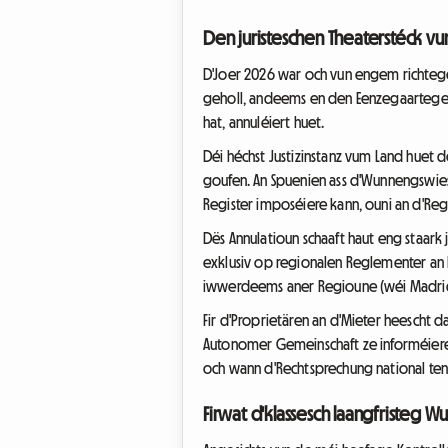
Den juristeschen Theaterstéck v
D'Joer 2026 war och vun engem richtege
geholl, andeems en den Eenzegaartege Re
hat, annuléiert huet.
Déi héchst Justizinstanz vum Land huet
goufen. An Spuenien ass d'Wunnengswies
Register imposéiere kann, ouni an d'R
Dës Annulatioun schaaft haut eng staar
exklusiv op regionalen Reglementer an I
iwwerdeems aner Regioune (wéi Madrid 
Fir d'Proprietären an d'Mieter heescht
Autonomer Gemeinschaft ze informéieren.
och wann d'Rechtsprechung national tend
Firwat d'klassesch laangfristeg 