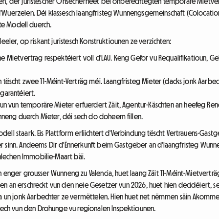
en, der juristescher Onsécherheet bei onberechtegten temporäre Mietver
Wuerzelen. Déi klassesch laangfristeg Wunnengsgemeinschaft (Colocation) s
ste Modell duerch.
eeler, op riskant juristesch Konstruktiounen ze verzichten:
he Mietvertrag respektéiert voll d'LAU. Keng Gefor vu Requalifikatioun, G
tëscht zwee 11-Méint-Verträg méi. Laangfristeg Mieter (dacks jonk Aarbec
garantéiert.
un vun temporäre Mieter erfuerdert Zäit, Agentur-Käschten an heefeg Ren
nneng duerch Mieter, déi sech do doheem fillen.
ll staark. Eis Plattform erliichtert d'Verbindung tëscht Vertrauens-Gastge
r sinn. Andeems Dir d'Ënnerkunft beim Gastgeber an d'laangfristeg Wunne
lechen Immobilie-Maart bäi.
n enger grousser Wunneng zu Valencia, huet laang Zäit 11-Méint-Mietvertr
en an erschreckt vun den neie Gesetzer vun 2026, huet hien decidéiert, s
un jonk Aarbechter ze vermëttelen. Hien huet net nëmmen säin Akomme
ch vun den Drohunge vu regionalen Inspektiounen.