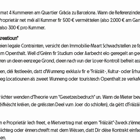
at 4 Kummeren am Quartier Gràcia zu Barcelona. Wann de Referenzinde
 Proprietär net méi all Kummer fir 500 € vermëttelen (also 2.000 € am Ga
, also 300 € pro Kummer.
kreatioun"
n legale Contrainten, versicht den Immobilie-Maart Schwachstellen ze fa
vum Openthalt. Well d'Grënn fir Studium oder Aarbecht elo geregelt an ged
en un deen eenzege Grond, deen nach vun der Loyer-Kontroll befreit ass:
n, déi festleeën, datt d'Wunneng exklusiv fir e "Fräizäit-, Kultur- oder E
steg Locatiounen als zweet Wunneng oder touristesch Openthalt ze verkafe
Geriichter wenden d'Theorie vum "Gesetzesbedruch" un. Wann de Mieter be
fkëscht kréien, de gréissten Deel vum Joer do schlofen), da gëtt d'Fräizäit-
n e Proprietär Iech freet, e Mietvertrag mat engem "Fräizäit"-Zweck z'ënn
siichteg oder ënnerschreift mat dem Wëssen, datt Dir dëse Kontrakt einfach
sen.