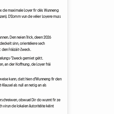
x de maximale Loyer fir dës Wunneng
nzen). D'Zomm vun de véier Loyere muss
nnen. Den neien Trick, deen 2026
eckelt sinn, orientéiere sech
 den Fräizäit-Zweck.
rhuelungs-"Zweck gemiet gëtt.
n, an der Hoffnung, de Loyer fräi
weise kann, datt hien d'Wunneng fir den
Klausel als null an netig an als
erschreiwen, obwuel Dir do wunnt fir ze
 virun de lokalen Autoritéite kéint