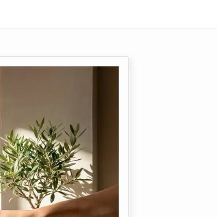
 laang Zäit ofsécheren