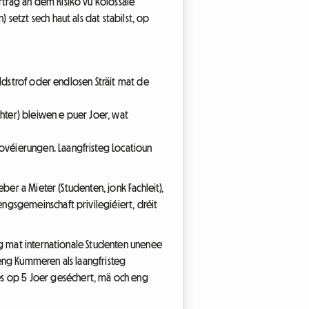
träg an dem Risiko vu kolossale
etzt sech haut als dat stabilst, op
eldstrof oder endlosen Sträit mat de
hter) bleiwen e puer Joer, wat
ovéierungen. Laangfristeg Locatioun
ber a Mieter (Studenten, jonk Fachleit),
ngsgemeinschaft privilegiéiert, dréit
äg mat internationale Studenten unenee
eng Kummeren als laangfristeg
s op 5 Joer geséchert, mä och eng