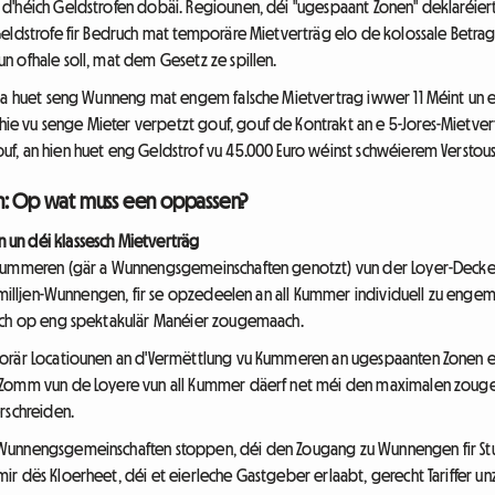
d'héich Geldstrofen dobäi. Regiounen, déi "ugespaant Zonen" deklaréie
Geldstrofe fir Bedruch mat temporäre Mietverträg elo de kolossale Betrag
 ofhale soll, mat dem Gesetz ze spillen.
na huet seng Wunneng mat engem falsche Mietvertrag iwwer 11 Méint un e 
 vu senge Mieter verpetzt gouf, gouf de Kontrakt an e 5-Jores-Mietvert
f, an hien huet eng Geldstrof vu 45.000 Euro wéinst schwéierem Verstous
en: Op wat muss een oppassen?
un déi klassesch Mietverträg
 Kummeren (gär a Wunnengsgemeinschaften genotzt) vun der Loyer-Deckel
Familljen-Wunnengen, fir se opzedeelen an all Kummer individuell zu engem 
Lach op eng spektakulär Manéier zougemaach.
porär Locatiounen an d'Vermëttlung vu Kummeren an ugespaanten Zonen e
'Zomm vun de Loyere vun all Kummer däerf net méi den maximalen zouge
rschreiden.
 Wunnengsgemeinschaften stoppen, déi den Zougang zu Wunnengen fir St
ir dës Kloerheet, déi et eierleche Gastgeber erlaabt, gerecht Tariffer 