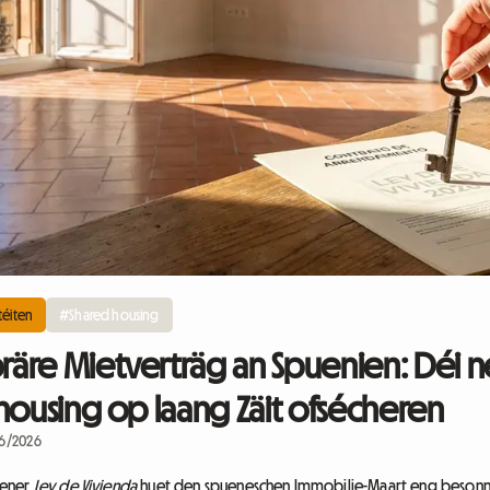
téiten
#Shared housing
äre Mietverträg an Spuenien: Déi n
housing op laang Zäit ofsécheren
/06/2026
dener
Ley de Vivienda
huet den spueneschen Immobilie-Maart eng besonne