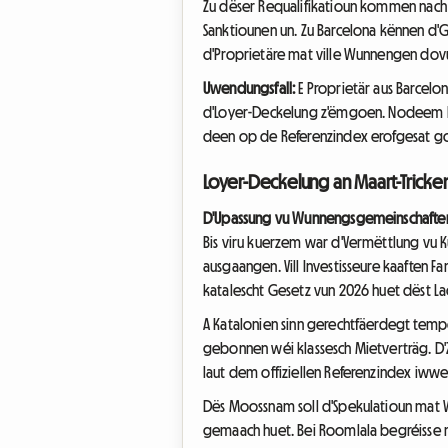
Zu dëser Requalifikatioun kommen nach 
Sanktiounen un. Zu Barcelona kënnen d'
d'Proprietäre mat ville Wunnengen dovun
Uwendungsfall:
E Proprietär aus Barcelo
d'Loyer-Deckelung z'ëmgoen. Nodeem hie
deen op de Referenzindex erofgesat gou
Loyer-Deckelung an Maart-Trick
D'Upassung vu Wunnengsgemeinschaften 
Bis viru kuerzem war d'Vermëttlung vu
ausgaangen. Vill Investisseure kaaften 
katalescht Gesetz vun 2026 huet dëst 
A Katalonien sinn gerechtfäerdegt tem
gebonnen wéi klassesch Mietverträg. D
laut dem offiziellen Referenzindex iwwe
Dës Moossnam soll d'Spekulatioun mat
gemaach huet. Bei Roomlala begréisse m