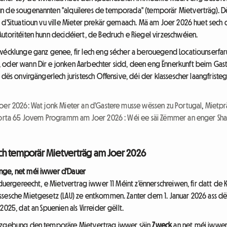
n de sougenannten "alquileres de temporada" (temporär Mietverträg). Dë
d'Situatioun vu ville Mieter prekär gemaach. Mä am Joer 2026 huet sech d'
utoritéiten hunn decidéiert, de Bedruch e Riegel virzeschwéien.
twécklunge ganz genee, fir Iech eng sécher a berouegend Locatiounserfar
 oder wann Dir e jonken Aarbechter sidd, deen eng Ënnerkunft beim Gast
n dës onvirgängerlech juristesch Offensive, déi der klassescher laangfri
oer 2026: Wat jonk Mieter an d'Gastere musse wëssen zu Portugal
,
Mietpr
orta 65 Jovem Programm am Joer 2026 : Wéi ee säi Zëmmer an enger Sh
alsch temporär Mietverträg am Joer 2026
nge, net méi iwwer d'Dauer
 duergereecht, e Mietvertrag iwwer 11 Méint z'ënnerschreiwen, fir datt de 
ssesche Mietgesetz (LAU) ze entkommen. Zanter dem 1. Januar 2026 ass dë
025, dat an Spuenien als Virreider gëllt.
etzgebung den temporäre Mietvertrag iwwer säin
Zweck
an net méi iwwer 