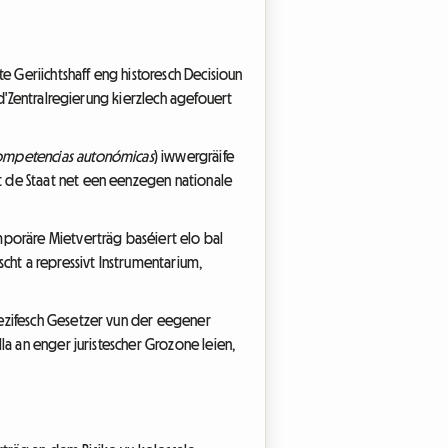
 Geriichtshaff eng historesch Decisioun
 d'Zentralregierung kierzlech agefouert
ompetencias autonómicas
) iwwergräife
t de Staat net een eenzegen nationale
mporäre Mietverträg baséiert elo bal
cht a repressivt Instrumentarium,
pezifesch Gesetzer vun der eegener
la an enger juristescher Grozone leien,