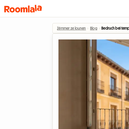
Zëmmer ze lounen
›
Blog
›
Bedruch bei tempo