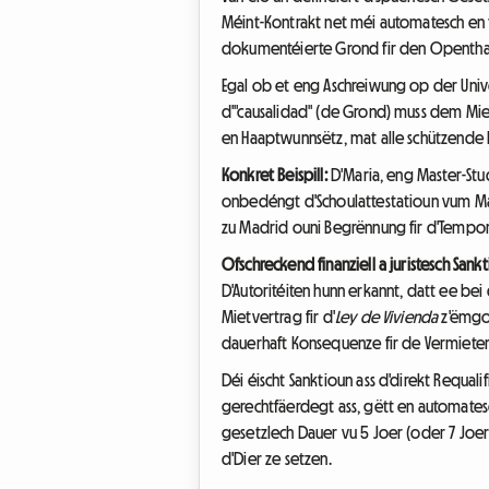
Méint-Kontrakt net méi automatesch en t
dokumentéierte Grond fir den Opentha
Egal ob et eng Aschreiwung op der Univ
d'"causalidad" (de Grond) muss dem Mie
en Haaptwunnsëtz, mat alle schützende R
Konkret Beispill:
D'Maria, eng Master-Stu
onbedéngt d'Schoulattestatioun vum Ma
zu Madrid ouni Begrënnung fir d'Temporar
Ofschreckend finanziell a juristesch Sank
D'Autoritéiten hunn erkannt, datt ee b
Mietvertrag fir d'
Ley de Vivienda
z'ëmgoe
dauerhaft Konsequenze fir de Vermieter
Déi éischt Sanktioun ass d'direkt Requal
gerechtfäerdegt ass, gëtt en automates
gesetzlech Dauer vu 5 Joer (oder 7 Joer
d'Dier ze setzen.