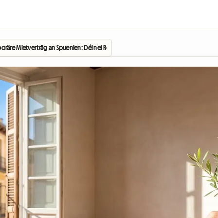
räre Mietverträg an Spuenien: Déi nei Reegele vun 2026, déi d'Shared housing op