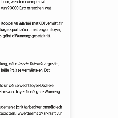
rt hunn, wenden exemplarisch
 vun 90.000 Euro erreechen, wat
Koppel vu Salariéë mat CDI vermitt, fir
rag requalifizéiert, mat engem Loyer,
s géint d'Wunnengsgesetz kritt.
ung, déi d'
Ley de Vivienda
virgesäit,
héije Präis ze vermëttelen. Dat
lo un déi selwecht Loyer-Deckele
loossene Loyer fir déi ganz Wunneng
udenten a jonk Aarbechter onméiglech
unzebidden, iwwerdeems d'Kafkraaft vun