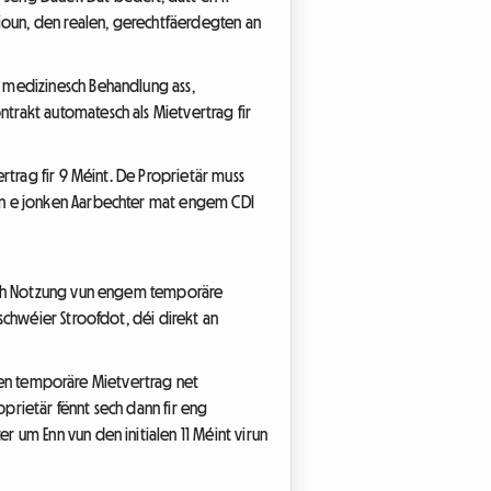
tioun, den realen, gerechtfäerdegten an
 medizinesch Behandlung ass,
trakt automatesch als Mietvertrag fir
trag fir 9 Méint. De Proprietär muss
un e jonken Aarbechter mat engem CDI
esch Notzung vun engem temporäre
chwéier Stroofdot, déi direkt an
t den temporäre Mietvertrag net
prietär fënnt sech dann fir eng
 um Enn vun den initialen 11 Méint virun