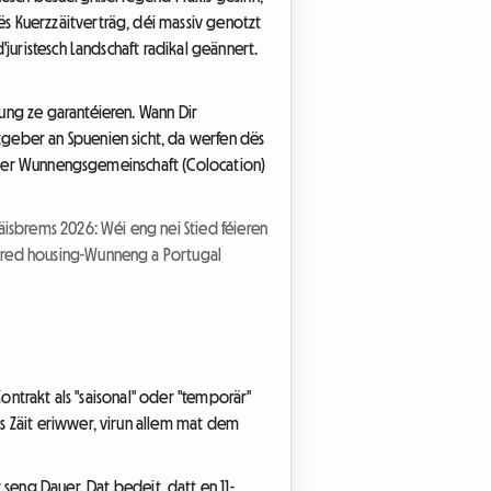
s Kuerzzäitverträg, déi massiv genotzt
juristesch Landschaft radikal geännert.
ung ze garantéieren. Wann Dir
geber an Spuenien sicht, da werfen dës
steger Wunnengsgemeinschaft (Colocation)
äisbrems 2026: Wéi eng nei Stied féieren
ared housing-Wunneng a Portugal
Kontrakt als "saisonal" oder "temporär"
s Zäit eriwwer, virun allem mat dem
seng Dauer. Dat bedeit, datt en 11-