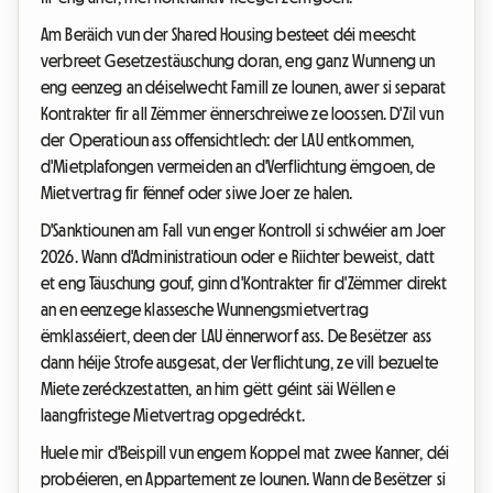
Am Beräich vun der Shared Housing besteet déi meescht
verbreet Gesetzestäuschung doran, eng ganz Wunneng un
eng eenzeg an déiselwecht Famill ze lounen, awer si separat
Kontrakter fir all Zëmmer ënnerschreiwe ze loossen. D'Zil vun
der Operatioun ass offensichtlech: der LAU entkommen,
d'Mietplafongen vermeiden an d'Verflichtung ëmgoen, de
Mietvertrag fir fënnef oder siwe Joer ze halen.
D'Sanktiounen am Fall vun enger Kontroll si schwéier am Joer
2026. Wann d'Administratioun oder e Riichter beweist, datt
et eng Täuschung gouf, ginn d'Kontrakter fir d'Zëmmer direkt
an en eenzege klassesche Wunnengsmietvertrag
ëmklasséiert, deen der LAU ënnerworf ass. De Besëtzer ass
dann héije Strofe ausgesat, der Verflichtung, ze vill bezuelte
Miete zeréckzestatten, an him gëtt géint säi Wëllen e
laangfristege Mietvertrag opgedréckt.
Huele mir d'Beispill vun engem Koppel mat zwee Kanner, déi
probéieren, en Appartement ze lounen. Wann de Besëtzer si