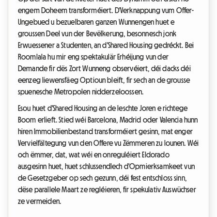
engem Doheem transforméiert. D'Verknappung vum Offer-
Ungebued u bezuelbaren ganzen Wunnengen huet e
groussen Deel vun der Bevëlkerung, besonnesch jonk
Erwuessener a Studenten, an d'Shared Housing gedréckt. Bei
Roomlala hu mir eng spektakulär Erhéijung vun der
Demande fir dës Zort Wunneng observéiert, déi dacks déi
eenzeg liewensfäeg Optioun bleift, fir sech an de grousse
spuenesche Metropolen nidderzeloossen.
Esou huet d'Shared Housing an de leschte Joren e richtege
Boom erlieft. Stied wéi Barcelona, Madrid oder Valencia hunn
hiren Immobilienbestand transforméiert gesinn, mat enger
Vervielfältegung vun den Offere vu Zëmmeren zu lounen. Wéi
och ëmmer, dat, wat wéi en onreguléiert Eldorado
ausgesinn huet, huet schlussendlech d'Opmierksamkeet vun
de Gesetzgeber op sech gezunn, déi fest entschloss sinn,
dëse parallele Maart ze regléieren, fir spekulativ Auswüchser
ze vermeiden.