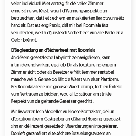
véier individuell Mietverträg fir déi véier Zëmmer
ënnerschreiwe léisst, wäert d'Wunnengsinspektioun
betruechten, datt et sech ëm en maskéierten Haaptwunnsëtz
handelt. Dat ass eng Praxis, déi mir bei Roomlala fest
verurteelen, well si d'juristesch Sécherheet vun alle Parteien a
Gefor bréngt.
D'Begleedung an d'Sécherheet mat Roomlala
An dësem gesetzleche Labyrinth ze navigéieren, kann
intimiderend wirken, egal ob Dir als Locataire no engem
Zëmmer sicht oder als Besëtzer e fräit Zëmmer rentabel
maache wëllt. Genee do läit de Wäert vun eiser Plattform.
Bei Roomlala leeë mir grousse Wäert dorop, Iech en Ëmfeld
vum Vertrauen ze bidden, wou all Locatioun am strikte
Respekt vun de geltende Gesetzer geschitt.
Mir liwweren Iech Modeller vu kloere Kontrakter, déi un
d'Locatioun beim Gastgeber an d'Shared Housing ugepasst
sinn an déi rezent gesetzlech Ufuerderungen integréieren.
Donieft garantéiert eise séchere Bezuelungssystem an