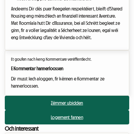
Andeems Dir dës puer Reegelen respektéiert, bleift d'Shared
Housing eng mënschlech an finanziell interessant Aventure.
Mat Roomlala hutt Dir d'Assurance, bei all Schrëtt begleet ze
ginn, fir a voller Legalitéit a Sécherheet ze lounen, egal wéi
eng Entwécklung d'Ley de Vivienda och hëlt.
Et goufen nach keng Kommentare verëffentlecht.
E Kommentar hannerloossen
Dir musst Iech aloggen, fir kënnen e Kommentar ze
hannerloossen.
Zëmmer ubidden
Logement fannen
Och interessant