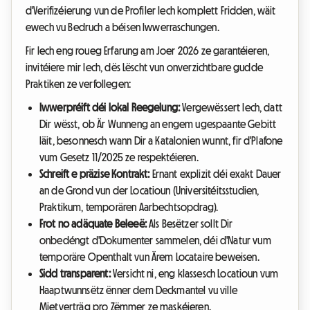
d'Verifizéierung vun de Profiler Iech komplett Fridden, wäit
ewech vu Bedruch a béisen Iwwerraschungen.
Fir Iech eng roueg Erfarung am Joer 2026 ze garantéieren,
invitéiere mir Iech, dës Lëscht vun onverzichtbare gudde
Praktiken ze verfollegen:
Iwwerpréift déi lokal Reegelung:
Vergewëssert Iech, datt
Dir wësst, ob Är Wunneng an engem ugespaante Gebitt
läit, besonnesch wann Dir a Katalonien wunnt, fir d'Plafone
vum Gesetz 11/2025 ze respektéieren.
Schreift e präzise Kontrakt:
Ernant explizit déi exakt Dauer
an de Grond vun der Locatioun (Universitéitsstudien,
Praktikum, temporären Aarbechtsopdrag).
Frot no adäquate Beleeë:
Als Besëtzer sollt Dir
onbedéngt d'Dokumenter sammelen, déi d'Natur vum
temporäre Openthalt vun Ärem Locataire beweisen.
Sidd transparent:
Versicht ni, eng klassesch Locatioun vum
Haaptwunnsëtz ënner dem Deckmantel vu ville
Mietverträg pro Zëmmer ze maskéieren.