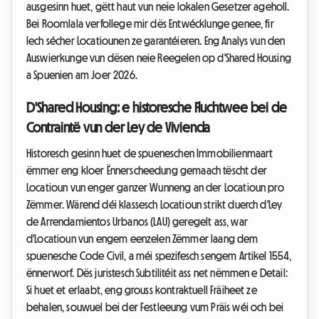
ausgesinn huet, gëtt haut vun neie lokalen Gesetzer ageholl.
Bei Roomlala verfollege mir dës Entwécklunge genee, fir
Iech sécher Locatiounen ze garantéieren. Eng Analys vun den
Auswierkunge vun dësen neie Reegelen op d'Shared Housing
a Spuenien am Joer 2026.
D'Shared Housing: e historesche Fluchtwee bei de
Contraintë vun der Ley de Vivienda
Historesch gesinn huet de spueneschen Immobilienmaart
ëmmer eng kloer Ënnerscheedung gemaach tëscht der
Locatioun vun enger ganzer Wunneng an der Locatioun pro
Zëmmer. Wärend déi klassesch Locatioun strikt duerch d'Ley
de Arrendamientos Urbanos (LAU) geregelt ass, war
d'Locatioun vun engem eenzelen Zëmmer laang dem
spuenesche Code Civil, a méi spezifesch sengem Artikel 1554,
ënnerworf. Dës juristesch Subtilitéit ass net nëmmen e Detail:
Si huet et erlaabt, eng grouss kontraktuell Fräiheet ze
behalen, souwuel bei der Festleeung vum Präis wéi och bei