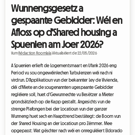
Wunnengsgesetz a
gespaante Gebidder: Wéi en
Afloss op d'Shared housing a
Spuenien am Joer 2026?
Vum
Rédaction Roomlala
|
Aktualiséiert de 22/05/2026
A Spuenien erlieft de Logementsmaart en Ufank 2026 eng
Period vu sou ongewéinlechen Turbulenzen wéi nach ni
virdrun. D'Applikatioun vun der bekannter Ley de Vivienda,
déi d'Miete an de sougenannten ugespaante Gebidder
regléiere soll, huet d'Gewunnechte vu Besëtzer a Mieter
grondsätzlech op de Kapp gestallt. Angesichts vun de
strenge Plafongen bei der Locatioun vun der ganzer
Wunneng huet sech en Haapttrend bestätegt: de Boom vun
der Shared Housing an der Locatioun pro Zëmmer. Mee
opgepasst: Wat gëschter nach wéi en onreguléiert Eldorado