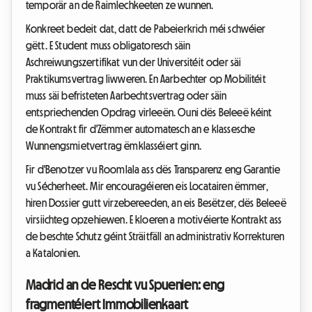
temporär an de Raimlechkeeten ze wunnen.
Konkreet bedeit dat, datt de Pabeierkrich méi schwéier
gëtt. E Student muss obligatoresch säin
Aschreiwungszertifikat vun der Universitéit oder säi
Praktikumsvertrag liwweren. En Aarbechter op Mobilitéit
muss säi befristeten Aarbechtsvertrag oder säin
entspriechenden Opdrag virleeën. Ouni dës Beleeë kéint
de Kontrakt fir d'Zëmmer automatesch an e klassesche
Wunnengsmietvertrag ëmklasséiert ginn.
Fir d'Benotzer vu Roomlala ass dës Transparenz eng Garantie
vu Sécherheet. Mir encouragéieren eis Locatairen ëmmer,
hiren Dossier gutt virzebereeden, an eis Besëtzer, dës Beleeë
virsiichteg opzehiewen. E kloeren a motivéierte Kontrakt ass
de beschte Schutz géint Sträitfäll an administrativ Korrekturen
a Katalonien.
Madrid an de Rescht vu Spuenien: eng
fragmentéiert Immobilienkaart