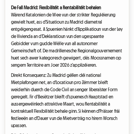
De Fall Madrid: Flexibilitéit a Rentabilitéit behalen
Wärend Katalonien de Wee vun der strikter Reguléierung
gewielt huet, ass d'Situatioun zu Madrid diametral
entgéigengesat. A Spuenien hänkt d'Applikatioun vun der Ley
de Vivienda an d'Deklaratioun vun den ugespaante
Gebidder vum gudde Wëlle vun all autonomer
Gemeinschaft of. De madrillenesche Regionalgouvernement
huet sech awer kategoresch gewigert, dës Moossnamen op
sengem Territoire am Joer 2026 z'applizéieren.
Direkt Konsequenz: Zu Madrid gëllen déi national
Mietplafongen net, an d'Locatioun pro Zëmmer bleift
weiderhin duerch de Code Civil an senger liberalster Form
geregelt. Fir d'Besëtzer bleift d'spuenesch Haaptstad en
aussergewéinlech attraktive Maart, wou Rentabilitéit a
kontraktuell Flexibilitéit behale ginn. Si kënnen d'Präisser fräi
festleeën an d'Dauer vun de Mietverträg no hirem Wonsch
upassen.