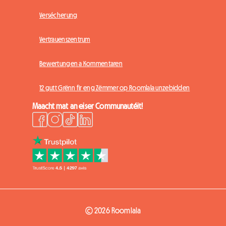
Versécherung
Vertrauenszentrum
Bewertungen a Kommentaren
12 gutt Grënn fir eng Zëmmer op Roomlala unzebidden
Maacht mat an eiser Communautéit!
© 2026 Roomlala