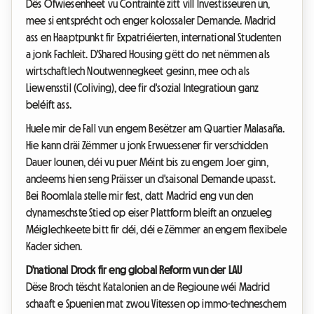
Dës Ofwiesenheet vu Contraintë zitt vill Investisseuren un,
mee si entsprécht och enger kolossaler Demande. Madrid
ass en Haaptpunkt fir Expatriéierten, international Studenten
a jonk Fachleit. D'Shared Housing gëtt do net nëmmen als
wirtschaftlech Noutwennegkeet gesinn, mee och als
Liewensstil (Coliving), dee fir d'sozial Integratioun ganz
beléift ass.
Huele mir de Fall vun engem Besëtzer am Quartier Malasaña.
Hie kann dräi Zëmmer u jonk Erwuessener fir verschidden
Dauer lounen, déi vu puer Méint bis zu engem Joer ginn,
andeems hien seng Präisser un d'saisonal Demande upasst.
Bei Roomlala stelle mir fest, datt Madrid eng vun den
dynameschste Stied op eiser Plattform bleift an onzueleg
Méiglechkeete bitt fir déi, déi e Zëmmer an engem flexibele
Kader sichen.
D'national Drock fir eng global Reform vun der LAU
Dëse Broch tëscht Katalonien an de Regioune wéi Madrid
schaaft e Spuenien mat zwou Vitessen op immo-techneschem