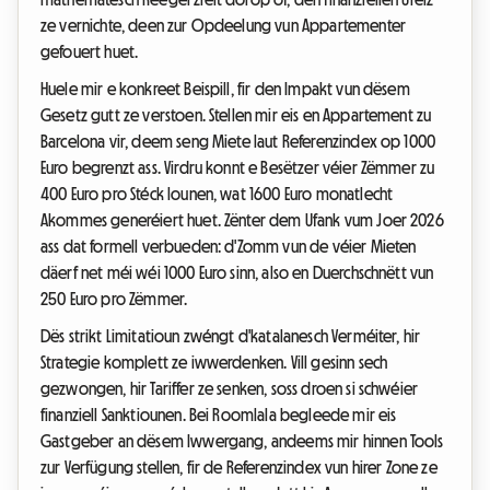
ze vernichte, deen zur Opdeelung vun Appartementer
gefouert huet.
Huele mir e konkreet Beispill, fir den Impakt vun dësem
Gesetz gutt ze verstoen. Stellen mir eis en Appartement zu
Barcelona vir, deem seng Miete laut Referenzindex op 1000
Euro begrenzt ass. Virdru konnt e Besëtzer véier Zëmmer zu
400 Euro pro Stéck lounen, wat 1600 Euro monatlecht
Akommes generéiert huet. Zënter dem Ufank vum Joer 2026
ass dat formell verbueden: d'Zomm vun de véier Mieten
däerf net méi wéi 1000 Euro sinn, also en Duerchschnëtt vun
250 Euro pro Zëmmer.
Dës strikt Limitatioun zwéngt d'katalanesch Verméiter, hir
Strategie komplett ze iwwerdenken. Vill gesinn sech
gezwongen, hir Tariffer ze senken, soss droen si schwéier
finanziell Sanktiounen. Bei Roomlala begleede mir eis
Gastgeber an dësem Iwwergang, andeems mir hinnen Tools
zur Verfügung stellen, fir de Referenzindex vun hirer Zone ze