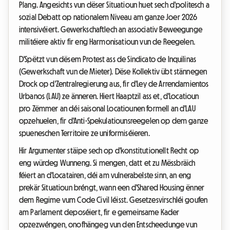
Plang. Angesichts vun dëser Situatioun huet sech d'politesch a
sozial Debatt op nationalem Niveau am ganze Joer 2026
intensivéiert. Gewerkschaftlech an associativ Beweegunge
militéiere aktiv fir eng Harmonisatioun vun de Reegelen.
D'Spëtzt vun dësem Protest ass de Sindicato de Inquilinas
(Gewerkschaft vun de Mieter). Dëse Kollektiv übt stännegen
Drock op d'Zentralregierung aus, fir d'Ley de Arrendamientos
Urbanos (LAU) ze änneren. Hiert Haaptzil ass et, d'Locatioun
pro Zëmmer an déi saisonal Locatiounen formell an d'LAU
opzehuelen, fir d'Anti-Spekulatiounsreegelen op dem ganze
spueneschen Territoire ze uniformiséieren.
Hir Argumenter stäipe sech op d'konstitutionellt Recht op
eng würdeg Wunneng. Si mengen, datt et zu Mëssbräich
féiert an d'Locatairen, déi am vulnerabelste sinn, an eng
prekär Situatioun bréngt, wann een d'Shared Housing ënner
dem Regime vum Code Civil léisst. Gesetzesvirschléi goufen
am Parlament deposéiert, fir e gemeinsame Kader
opzezwéngen, onofhängeg vun den Entscheedunge vun