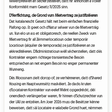
iwwerpréiwen an sécherzestellen, datt hir Annoncen a voller
Konformitéit mam Gesetz 11/2025 sinn.
D'Verflichtung, de Grond vum Mietvertrag ze justifizéieren
Dat katalanescht Gesetz hält net beim einfachen finanzielle
Plafong op. Et geet och d'Natur selwer vun de Mietverträg
un. Vun elo un ass et obligatoresch, de reellen Zweck vum
Mietvertrag fir all Zëmmerlocatioun oder temporär
Locatioun (alquiler de temporada) ze justifizéieren an ze
akkreditéieren. D'Administratioun wëll sécherstellen, datt dës
Kontrakter engem richtege transientesche Besoin
entspriechen an net engem Besoin no enger permanenter
Wunneng.
Dës Moossnam zielt dorop of, ze verhënneren, datt d'Shared
Housing en Haaptwunnsëtz maskéiert. Ze dacks kruten
d'Locatairen Kontrakter vun eelef Méint opgedréckt, déi
onendlech verlängerbar waren, fir hinnen d'Schutzrechter vun
der LAU ze entzéien. Am Joer 2026 muss de Besëtzer kënne
beweisen, datt säi Locataire e valabele Grond huet, nëmmen