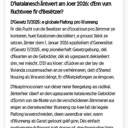
D'katalanesch Äntwert am Joer 2026: d'Enn vum
Fluchtwee fir d'Besëtzer?
D'Gesetz 11/2025: e globale Plafong pro Wunneng
Fir dës Flucht vun de Besëtzer an d'Locatioun pro Zëmmer ze
konteren, huet Katalonien decidéiert, e grousst Stéck ze
setzen. Zënter dem 1. Januar 2026 applizéiert d'Generalitat
d'Gesetz 11/2025, eng pionéierhaft Gesetzgebung, déi
d'Kaarten an de Gebidder, déi als ugespaant deklaréiert
sinn, nei mëscht. D'Zil ass kloer: d'Lücken an der Ley de
Vivienda zouzemaachen an ze verhënneren, datt d'Shared
Housing als Virwand déngt, fir d'Mietplafongen ze ëmgoen.
D'Haaptmoossnam vun dëser neier Reegelung ass radikal.
Zënterhier däerf an den ugespaante katalanesche Gebidder
d'Zomm vun de Miete vun de verschiddenen Zëmmeren aus
enger an derselwechter Wunneng op kee Fall de legale
Plafong iwwerschreiden, deen uwendbar wier, wann
d'Wunneng als Ganzt gelount géif ginn. Dës einfach
mathematesch Reegel zielt dorop of, den finanziellen Ureiz