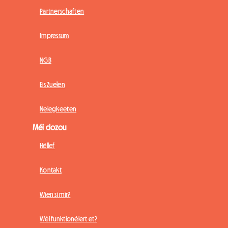
Partnerschaften
Impressum
NGB
Eis Zuelen
Neiegkeeten
Méi dozou
Hëllef
Kontakt
Wien si mir?
Wéi funktionéiert et?