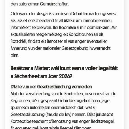
den autonomen Gemeinschaften.
Och wann den Ausgank vun dësen Debatten nach ongewëss
ass, ass et entscheedend fir all Akteur am Immobiliemilieu,
informéiert ze bleiwen. Bei Roomlala si mir opmierksam. Mir
aktualiséieren reegelméisseg eis Konditiounen an eis
Rotschléi, fir datt eis Benotzer ni vun enger eventueller
Ännerung vun der nationaler Gesetzgebung iwwerrascht
ginn.
Besëtzer a Mieter: wéi lount een a voller Legalitéit
a Sécherheet am Joer 2026?
D'Falle vun der Gesetzestäuschung vermeiden
Mat der Verschäerfung vun de Kontrollen, besonnesch an de
Regiounen, déi ugespaant Gebidder ugeholl hunn, jage
spuenesch Autoritéiten onermiddlech dat, wat si
Gesetzestäuschung (fraude de ley) nennen. Dëst juristescht
Konzept bezeechent d'Benotzung vun enger Rechtsreegel,
fir eng aner, méi kontraintiv Reegel z'ëmgoen.