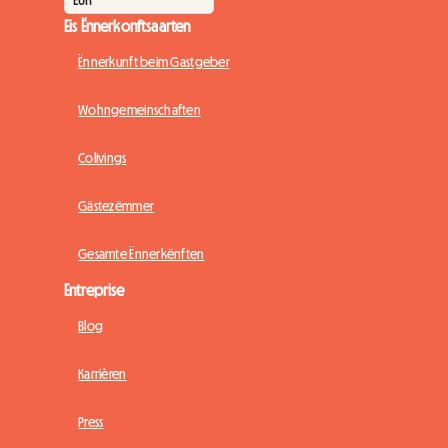
Eis Ënnerkonftsaarten
Ënnerkunft beim Gastgeber
Wohngemeinschaften
Colivings
Gästezëmmer
Gesamte Ënnerkënften
Entreprise
Blog
Karrièren
Press