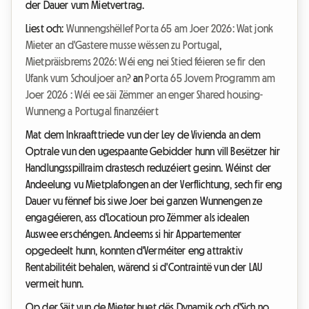
der Dauer vum Mietvertrag.
Liest och:
Wunnengshëllef Porta 65 am Joer 2026: Wat jonk
Mieter an d'Gastere musse wëssen zu Portugal
,
Mietpräisbrems 2026: Wéi eng nei Stied féieren se fir den
Ufank vum Schouljoer an?
an
Porta 65 Jovem Programm am
Joer 2026 : Wéi ee säi Zëmmer an enger Shared housing-
Wunneng a Portugal finanzéiert
Mat dem Inkraafttriede vun der Ley de Vivienda an dem
Optrale vun den ugespaante Gebidder hunn vill Besëtzer hir
Handlungsspillraim drastesch reduzéiert gesinn. Wéinst der
Andeelung vu Mietplafongen an der Verflichtung, sech fir eng
Dauer vu fënnef bis siwe Joer bei ganzen Wunnengen ze
engagéieren, ass d'Locatioun pro Zëmmer als idealen
Auswee erschéngen. Andeems si hir Appartementer
opgedeelt hunn, konnten d'Verméiter eng attraktiv
Rentabilitéit behalen, wärend si d'Contraintë vun der LAU
vermeit hunn.
Op der Säit vun de Mieter huet dës Dynamik och d'Sich no