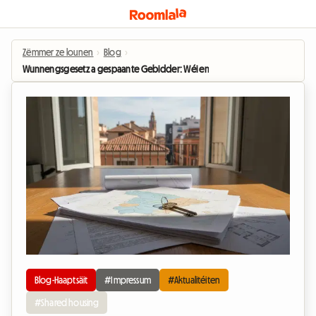
Zëmmer ze lounen
›
Blog
›
Wunnengsgesetz a gespaante Gebidder: Wéi en Afloss op d'Shared housing 
Blog-Haaptsäit
#Impressum
#Aktualitéiten
#Shared housing