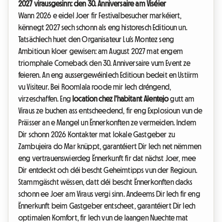
2027 virausgesinn: den 30. Anniversaire am Viséier
Wann 2026 e eidel Joer fir Festivalbesucher markéiert,
kënnegt 2027 sech schonn als eng historesch Editioun un.
Tatsächlech huet den Organisateur Luís Montez seng
Ambitioun kloer gewisen: am August 2027 mat engem
triomphale Comeback den 30. Anniversaire vum Event ze
feieren. An eng aussergewéinlech Editioun bedeit en Ustiirm
vu Visiteur. Bei Roomlala roode mir Iech dréngend,
virzeschaffen. Eng
location chez l'habitant Alentejo
gutt am
Viraus ze buchen ass entscheedend, fir eng Explosioun vun de
Präisser an e Mangel un Ënnerkonften ze vermeiden. Indem
Dir schonn 2026 Kontakter mat lokale Gastgeber zu
Zambujeira do Mar knüppt, garantéiert Dir Iech net nëmmen
eng vertrauenswierdeg Ënnerkunft fir dat nächst Joer, mee
Dir entdeckt och déi bescht Geheimtipps vun der Regioun.
Stammgäscht wëssen, datt déi bescht Ënnerkonften dacks
schonn ee Joer am Viraus vergi sinn. Andeems Dir Iech fir eng
Ënnerkunft beim Gastgeber entscheet, garantéiert Dir Iech
optimalen Komfort, fir Iech vun de laangen Nuechte mat