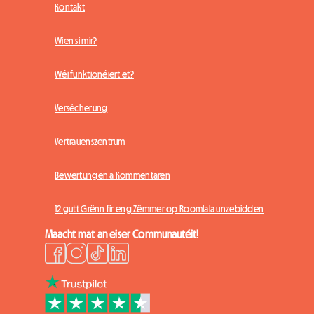
Kontakt
Wien si mir?
Wéi funktionéiert et?
Versécherung
Vertrauenszentrum
Bewertungen a Kommentaren
12 gutt Grënn fir eng Zëmmer op Roomlala unzebidden
Maacht mat an eiser Communautéit!