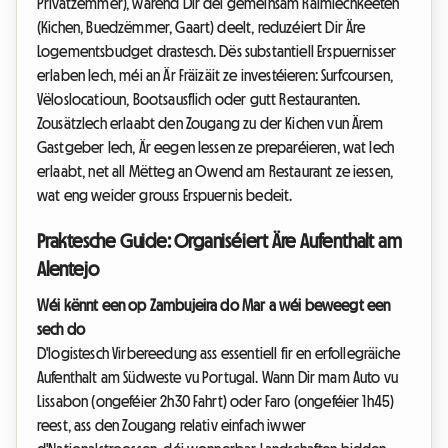
Privatzëmmer), wärend Dir déi gemeinsam Raimlechkeeten
(Kichen, Buedzëmmer, Gaart) deelt, reduzéiert Dir Äre
Logementsbudget drastesch. Dës substantiell Erspuernisser
erlaben Iech, méi an Är Fräizäit ze investéieren: Surfcoursen,
Vëloslocatioun, Bootsausflich oder gutt Restauranten.
Zousätzlech erlaabt den Zougang zu der Kichen vun Ärem
Gastgeber Iech, Är eegen Iessen ze preparéieren, wat Iech
erlaabt, net all Mëtteg an Owend am Restaurant ze iessen,
wat eng weider grouss Erspuernis bedeit.
Praktesche Guide: Organiséiert Äre Aufenthalt am
Alentejo
Wéi kënnt een op Zambujeira do Mar a wéi beweegt een
sech do
D'logistesch Virbereedung ass essentiell fir en erfollegräiche
Aufenthalt am Südweste vu Portugal. Wann Dir mam Auto vu
Lissabon (ongeféier 2h30 Fahrt) oder Faro (ongeféier 1h45)
reest, ass den Zougang relativ einfach iwwer