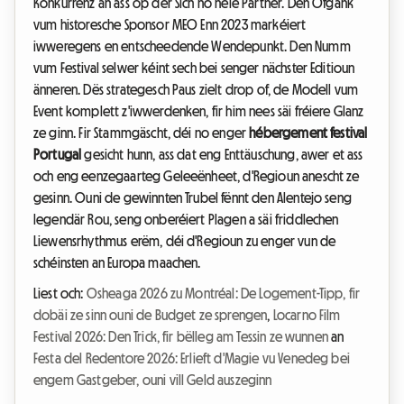
Konkurrenz an ass op der Sich no neie Partner. Den Ofgank
vum historesche Sponsor MEO Enn 2023 markéiert
iwweregens en entscheedende Wendepunkt. Den Numm
vum Festival selwer kéint sech bei senger nächster Editioun
änneren. Dës strategesch Paus zielt drop of, de Modell vum
Event komplett z'iwwerdenken, fir him nees säi fréiere Glanz
ze ginn. Fir Stammgäscht, déi no enger
hébergement festival
Portugal
gesicht hunn, ass dat eng Enttäuschung, awer et ass
och eng eenzegaarteg Geleeënheet, d'Regioun anescht ze
gesinn. Ouni de gewinnten Trubel fënnt den Alentejo seng
legendär Rou, seng onberéiert Plagen a säi friddlechen
Liewensrhythmus erëm, déi d'Regioun zu enger vun de
schéinsten an Europa maachen.
Liest och:
Osheaga 2026 zu Montréal: De Logement-Tipp, fir
dobäi ze sinn ouni de Budget ze sprengen
,
Locarno Film
Festival 2026: Den Trick, fir bëlleg am Tessin ze wunnen
an
Festa del Redentore 2026: Erlieft d'Magie vu Venedeg bei
engem Gastgeber, ouni vill Geld auszeginn