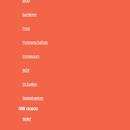
Blog
Karrièren
Press
Partnerschaften
Impressum
NGB
Eis Zuelen
Neiegkeeten
Méi dozou
Hëllef