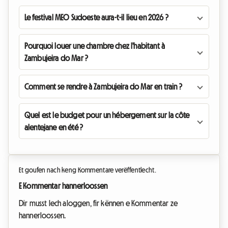
Le festival MEO Sudoeste aura-t-il lieu en 2026 ?
Pourquoi louer une chambre chez l'habitant à
Zambujeira do Mar ?
Comment se rendre à Zambujeira do Mar en train ?
Quel est le budget pour un hébergement sur la côte
alentejane en été ?
Et goufen nach keng Kommentare verëffentlecht.
E Kommentar hannerloossen
Dir musst Iech aloggen, fir kënnen e Kommentar ze
hannerloossen.