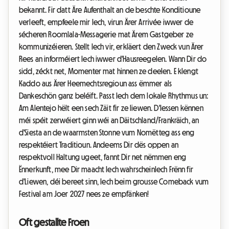
bekannt. Fir datt Äre Aufenthalt an de beschte Konditioune
verleeft, empfeele mir Iech, virun Ärer Arrivée iwwer de
sécheren Roomlala-Messagerie mat Ärem Gastgeber ze
kommunizéieren. Stellt Iech vir, erkläert den Zweck vun Ärer
Rees an informéiert Iech iwwer d'Hausreegelen. Wann Dir do
sidd, zéckt net, Momenter mat hinnen ze deelen. E klengt
Kaddo aus Ärer Heemechtsregioun ass ëmmer als
Dankeschön ganz beléift. Passt Iech dem lokale Rhythmus un:
Am Alentejo hëlt een sech Zäit fir ze liewen. D'Iessen kënnen
méi spéit zerwéiert ginn wéi an Däitschland/Frankräich, an
d'Siesta an de waarmsten Stonne vum Nomëtteg ass eng
respektéiert Traditioun. Andeems Dir dës oppen an
respektvoll Haltung ugeet, fannt Dir net nëmmen eng
Ënnerkunft, mee Dir maacht Iech wahrscheinlech Frënn fir
d'Liewen, déi bereet sinn, Iech beim grousse Comeback vum
Festival am Joer 2027 nees ze empfänken!
Oft gestallte Froen