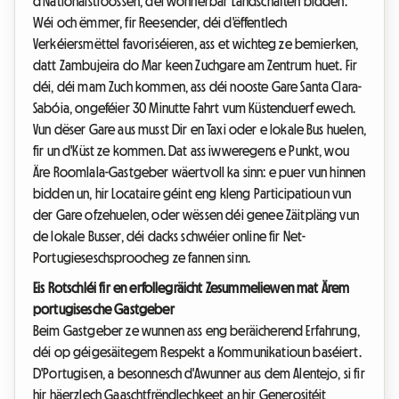
d'Nationalstroossen, déi wonnerbar Landschaften bidden.
Wéi och ëmmer, fir Reesender, déi d'ëffentlech
Verkéiersmëttel favoriséieren, ass et wichteg ze bemierken,
datt Zambujeira do Mar keen Zuchgare am Zentrum huet. Fir
déi, déi mam Zuch kommen, ass déi nooste Gare Santa Clara-
Sabóia, ongeféier 30 Minutte Fahrt vum Küstenduerf ewech.
Vun dëser Gare aus musst Dir en Taxi oder e lokale Bus huelen,
fir un d'Küst ze kommen. Dat ass iwweregens e Punkt, wou
Äre Roomlala-Gastgeber wäertvoll ka sinn: e puer vun hinnen
bidden un, hir Locataire géint eng kleng Participatioun vun
der Gare ofzehuelen, oder wëssen déi genee Zäitpläng vun
de lokale Busser, déi dacks schwéier online fir Net-
Portugieseschsproocheg ze fannen sinn.
Eis Rotschléi fir en erfollegräicht Zesummeliewen mat Ärem
portugisesche Gastgeber
Beim Gastgeber ze wunnen ass eng beräicherend Erfahrung,
déi op géigesäitegem Respekt a Kommunikatioun baséiert.
D'Portugisen, a besonnesch d'Awunner aus dem Alentejo, si fir
hir häerzlech Gaaschtfrëndlechkeet an hir Generositéit