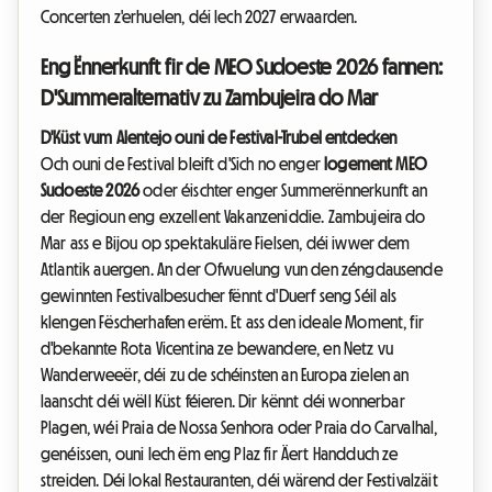
Concerten z'erhuelen, déi Iech 2027 erwaarden.
Eng Ënnerkunft fir de MEO Sudoeste 2026 fannen:
D'Summeralternativ zu Zambujeira do Mar
D'Küst vum Alentejo ouni de Festival-Trubel entdecken
Och ouni de Festival bleift d'Sich no enger
logement MEO
Sudoeste 2026
oder éischter enger Summerënnerkunft an
der Regioun eng exzellent Vakanzeniddie. Zambujeira do
Mar ass e Bijou op spektakuläre Fielsen, déi iwwer dem
Atlantik auergen. An der Ofwuelung vun den zéngdausende
gewinnten Festivalbesucher fënnt d'Duerf seng Séil als
klengen Fëscherhafen erëm. Et ass den ideale Moment, fir
d'bekannte Rota Vicentina ze bewandere, en Netz vu
Wanderweeër, déi zu de schéinsten an Europa zielen an
laanscht déi wëll Küst féieren. Dir kënnt déi wonnerbar
Plagen, wéi Praia de Nossa Senhora oder Praia do Carvalhal,
genéissen, ouni Iech ëm eng Plaz fir Äert Handduch ze
streiden. Déi lokal Restauranten, déi wärend der Festivalzäit