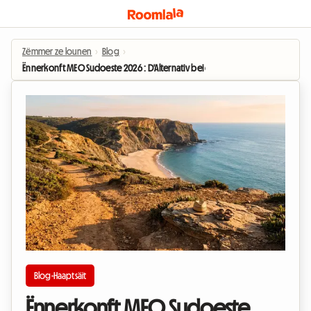
Zëmmer ze lounen
›
Blog
›
Ënnerkonft MEO Sudoeste 2026 : D'Alternativ bei engem Gaaschtwierd zu Za
Blog-Haaptsäit
Ënnerkonft MEO Sudoeste