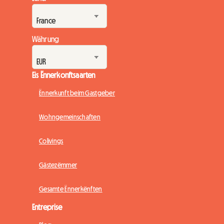
Erausfuerderung duer: eng bezuelbar Ënnerkunft ze fannen.
Wéinst Hotellen, déi Méint am Viraus ausgebucht s...
Währung
Eis Ënnerkonftsaarten
Ënnerkunft beim Gastgeber
Wohngemeinschaften
Colivings
Gästezëmmer
Gesamte Ënnerkënften
Entreprise