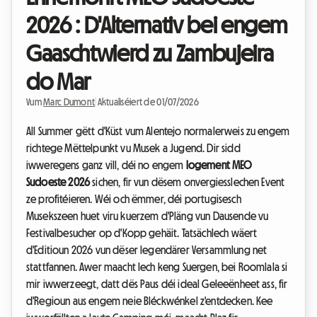
2026 : D'Alternativ bei engem
Gaaschtwierd zu Zambujeira
do Mar
Vum
Marc Dumont
|
Aktualiséiert de 01/07/2026
All Summer gëtt d'Küst vum Alentejo normalerweis zu engem
richtege Mëttelpunkt vu Musek a Jugend. Dir sidd
iwweregens ganz vill, déi no engem
logement MEO
Sudoeste 2026
sichen, fir vun dësem onvergiesslechen Event
ze profitéieren. Wéi och ëmmer, déi portugisesch
Musekszeen huet viru kuerzem d'Pläng vun Dausende vu
Festivalbesucher op d'Kopp gehäit. Tatsächlech wäert
d'Editioun 2026 vun dëser legendärer Versammlung net
stattfannen. Awer maacht Iech keng Suergen, bei Roomlala si
mir iwwerzeegt, datt dës Paus déi ideal Geleeënheet ass, fir
d'Regioun aus engem neie Bléckwénkel z'entdecken. Kee