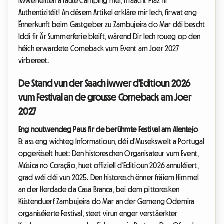
iwwerfëllten a laute Camping méi, maacht Plaz fir
Authentizitéit! An dësem Artikel erkläre mir Iech, firwat eng
Ënnerkunft beim Gastgeber zu Zambujeira do Mar déi bescht
Iddi fir Är Summerferie bleift, wärend Dir Iech roueg op den
héich erwardete Comeback vum Event am Joer 2027
virbereet.
De Stand vun der Saach iwwer d'Editioun 2026
vum Festival an de grousse Comeback am Joer
2027
Eng noutwendeg Paus fir de berühmte Festival am Alentejo
Et ass eng wichteg Informatioun, déi d'Musekswelt a Portugal
opgerëselt huet: Den historeschen Organisateur vum Event,
Música no Coração, huet offiziell d'Editioun 2026 annuléiert,
grad wéi déi vun 2025. Den historesch ënner fräiem Himmel
an der Herdade da Casa Branca, bei dem pittoresken
Küstenduerf Zambujeira do Mar an der Gemeng Odemira
organiséierte Festival, steet virun enger verstäerkter