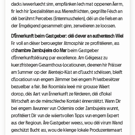
dacks iwwerluecht sinn, empfänken Iech mat oppenen Äerm,
fir Iech hir Spezialitéiten aus Mieresfriichten, gegrillte Fësch an
déi berühmt Percebes (Entenmuschelen), déi un de Fielsen an
der Ëmgéigend gesammelt ginn, zerwéieren ze loossen.
D'Ënnerkunft beim Gastgeber: déi clever an authentesch Wiel
Fir voll an dëser berouegter Atmosphär ze profitéieren, ass
d'
chambre Zambujeira do Mar
beim Gastgeber
d'Ënnerkunftsléisung par excellence. Am Géigesaz zu
kuerzfristegen Gesamthous-Locatiounen, deenen hir Präisser
am Summer op der Alentejo-Küst an d'Luucht schéissen, bleift
d'Locatioun vun engem Zëmmer bei engem Privatbesëtzer
bezuelbar a fair. Bei Roomlala leeë mir grousse Wäert
dorop, dës Aart vun Ënnerkunft ze fërderen, déi d'lokal
Wirtschaft an de mënschleche Kontakt ënnerstëtzt. Wann Dir
bei engem Awunner vun Odemira oder Zambujeira wunnt,
profitéiert Dir vun de wäertvollen Tipps vun engem Expert
aus der Regioun. Äre Gastgeber weess, wou déi virum Wand
geschützt Bucht ass, wou de klenge lokale Produzentemaart