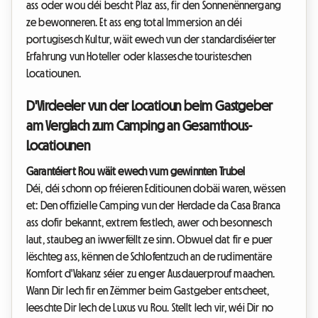
ass oder wou déi bescht Plaz ass, fir den Sonnenënnergang
ze bewonneren. Et ass eng total Immersion an déi
portugisesch Kultur, wäit ewech vun der standardiséierter
Erfahrung vun Hoteller oder klassesche touristeschen
Locatiounen.
D'Virdeeler vun der Locatioun beim Gastgeber
am Verglach zum Camping an Gesamthous-
Locatiounen
Garantéiert Rou wäit ewech vum gewinnten Trubel
Déi, déi schonn op fréieren Editiounen dobäi waren, wëssen
et: Den offizielle Camping vun der Herdade da Casa Branca
ass dofir bekannt, extrem festlech, awer och besonnesch
laut, staubeg an iwwerfëllt ze sinn. Obwuel dat fir e puer
lëschteg ass, kënnen de Schlofentzuch an de rudimentäre
Komfort d'Vakanz séier zu enger Ausdauerprouf maachen.
Wann Dir Iech fir en Zëmmer beim Gastgeber entscheet,
leeschte Dir Iech de Luxus vu Rou. Stellt Iech vir, wéi Dir no