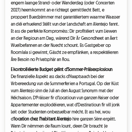
engem laange Strand- oder Wanderdag (oder Concerten
2027) heemkommt an e richtegt gemittlecht Bett, e
proppert Buedzëmmer mat garantéiertem waarme Waasser
an déi erhuelend Stëllt vun der Landschaft am Alentejo fannt.
Et ass de perfekte Kompromëss: Dir profitéiert vum Liewen
an der Regioun am Dag, wärend Dir Är Gesondheet an Äert
Wuelbefannen an der Nuecht schount. Eis Gastgeber op
Roomlala si gewinnt, Gäscht ze empfänken, a respektéieren
Äre Besoin no Privatsphär an Rou.
E kontrolléierte Budget géint d'Sommer-Präisexplosioun
De finanzielle Aspekt ass dacks d'Haaptsaach bei der
Virbereedung vun de Summerferien a Portugal. Op der Küst
vum Alentejo sinn de Juli an den August Synonym mat der
Héichsaison. D'Präisser fir d'Locatioun vun ganzen Haiser oder
Appartementer explodéieren, wat d'Destinatioun fir vill jonk
Leit oder Studenten onbezuelbar mécht. Et ass hei, wou
d'
location chez l'habitant Alentejo
hire ganzen Sënn ergëtt.
Wann Dir nëmmen de Raum lount, deen Dir braucht (e