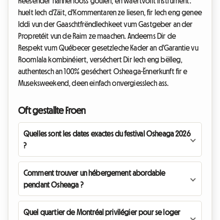
Reesender hannerlooss goufen, en wäertvollt Instrument:
huelt Iech d'Zäit, d'Kommentaren ze liesen, fir Iech eng genee
Iddi vun der Gaaschtfrëndlechkeet vum Gastgeber an der
Propretéit vun de Raim ze maachen. Andeems Dir de
Respekt vum Québecer gesetzleche Kader an d'Garantie vu
Roomlala kombinéiert, verséchert Dir Iech eng bëlleg,
authentesch an 100% geséchert Osheaga-Ënnerkunft fir e
Museksweekend, deen einfach onvergiesslech ass.
Oft gestallte Froen
Quelles sont les dates exactes du festival Osheaga 2026
?
Comment trouver un hébergement abordable
pendant Osheaga ?
Quel quartier de Montréal privilégier pour se loger