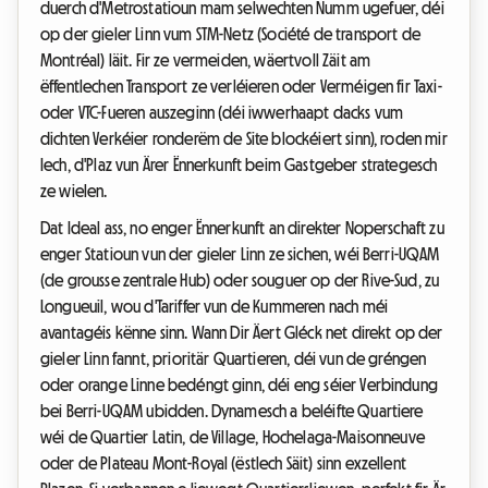
duerch d'Metrostatioun mam selwechten Numm ugefuer, déi
op der gieler Linn vum STM-Netz (Société de transport de
Montréal) läit. Fir ze vermeiden, wäertvoll Zäit am
ëffentlechen Transport ze verléieren oder Verméigen fir Taxi-
oder VTC-Fueren auszeginn (déi iwwerhaapt dacks vum
dichten Verkéier ronderëm de Site blockéiert sinn), roden mir
Iech, d'Plaz vun Ärer Ënnerkunft beim Gastgeber strategesch
ze wielen.
Dat Ideal ass, no enger Ënnerkunft an direkter Noperschaft zu
enger Statioun vun der gieler Linn ze sichen, wéi Berri-UQAM
(de grousse zentrale Hub) oder souguer op der Rive-Sud, zu
Longueuil, wou d'Tariffer vun de Kummeren nach méi
avantagéis kënne sinn. Wann Dir Äert Gléck net direkt op der
gieler Linn fannt, prioritär Quartieren, déi vun de gréngen
oder orange Linne bedéngt ginn, déi eng séier Verbindung
bei Berri-UQAM ubidden. Dynamesch a beléifte Quartiere
wéi de Quartier Latin, de Village, Hochelaga-Maisonneuve
oder de Plateau Mont-Royal (ëstlech Säit) sinn exzellent