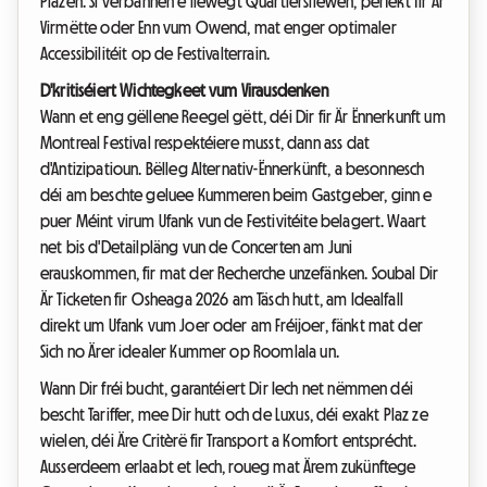
Plazen. Si verbannen e liewegt Quartiersliewen, perfekt fir Är
Virmëtte oder Enn vum Owend, mat enger optimaler
Accessibilitéit op de Festivalterrain.
D'kritiséiert Wichtegkeet vum Virausdenken
Wann et eng gëllene Reegel gëtt, déi Dir fir Är Ënnerkunft um
Montreal Festival respektéiere musst, dann ass dat
d'Antizipatioun. Bëlleg Alternativ-Ënnerkünft, a besonnesch
déi am beschte geluee Kummeren beim Gastgeber, ginn e
puer Méint virum Ufank vun de Festivitéite belagert. Waart
net bis d'Detailpläng vun de Concerten am Juni
erauskommen, fir mat der Recherche unzefänken. Soubal Dir
Är Ticketen fir Osheaga 2026 am Täsch hutt, am Idealfall
direkt um Ufank vum Joer oder am Fréijoer, fänkt mat der
Sich no Ärer idealer Kummer op Roomlala un.
Wann Dir fréi bucht, garantéiert Dir Iech net nëmmen déi
bescht Tariffer, mee Dir hutt och de Luxus, déi exakt Plaz ze
wielen, déi Äre Critèrë fir Transport a Komfort entsprécht.
Ausserdeem erlaabt et Iech, roueg mat Ärem zukünftege