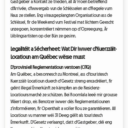
Gastgeber a Kontakt ze trieden, all Är Froen betreffend
d'Arrivée, d'Iwwergab vun de Schlësselen an d'Regele vum
Haus ze stellen. Eng virausgeplangten Organisatioun ass de
Schlëssel, fir de Weekend vum Festival mat liichtem Geescht
unzegoen, konzentréiert nëmmen op d'Opreegung, Är
Liiblingsartisten op der Bün ze gesinn.
Legalitéit a Sécherheet: Wat Dir iwwer d'Kuerzzäit-
Locatioun am Québec wësse musst
D'provinsiell Reglementatioun verstoen (CITQ)
Am Québec, a besonnesch zu Montreal, ass d'touristesch
Kuerzzäit-Locatioun duerch d'Gesetz streng encadréiert, fir
géint illegal Ënnerkünft ze kämpfen an de Residenz-
Locatiounsmarché ze schützen. Bei Roomlala leeë mir grousse
Wäert drop, eis Benotzer iwwer dës Reglementatiounen
z'informéieren, fir Openthalt a voller Rou ze garantéieren. All
Locatioun vu manner wéi 31 Deeg gëllt als touristesch
Ënnerkunft. D'Gesetz verlaangt, datt d'Gastgeber, déi eng