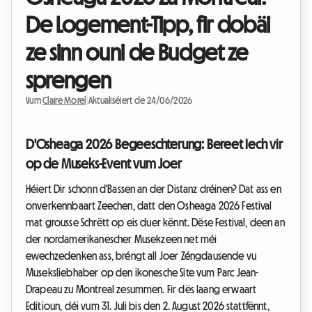
De Logement-Tipp, fir dobäi
ze sinn ouni de Budget ze
sprengen
Vum
Claire Morel
|
Aktualiséiert de 24/06/2026
D'Osheaga 2026 Begeeschterung: Bereet Iech vir
op de Museks-Event vum Joer
Héiert Dir schonn d'Bassen an der Distanz dréinen? Dat ass en
onverkennbaart Zeechen, datt den Osheaga 2026 Festival
mat grousse Schrëtt op eis duer kënnt. Dëse Festival, deen an
der nordamerikanescher Musekzeen net méi
ewechzedenken ass, bréngt all Joer Zéngdausende vu
Museksliebhaber op den ikonesche Site vum Parc Jean-
Drapeau zu Montreal zesummen. Fir dës laang erwaart
Editioun, déi vum 31. Juli bis den 2. August 2026 stattfënnt,