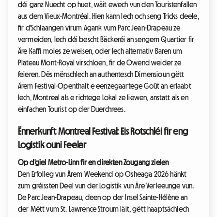
déi ganz Nuecht op huet, wäit ewech vun den Touristenfallen
aus dem Vieux-Montréal. Hien kann Iech och seng Tricks deele,
fir d'Schlaangen virum Agank vum Parc Jean-Drapeau ze
vermeiden, Iech déi bescht Bäckeréi an sengem Quartier fir
Äre Kaffi moies ze weisen, oder Iech alternativ Baren um
Plateau Mont-Royal virschloen, fir de Owend weider ze
feieren. Dës mënschlech an authentesch Dimensioun gëtt
Ärem Festival-Openthalt e eenzegaartege Goût an erlaabt
Iech, Montreal als e richtege Lokal ze liewen, anstatt als en
einfachen Tourist op der Duerchrees.
Ënnerkunft Montreal Festival: Eis Rotschléi fir eng
Logistik ouni Feeler
Op d'giel Metro-Linn fir en direkten Zougang zielen
Den Erfolleg vun Ärem Weekend op Osheaga 2026 hänkt
zum gréissten Deel vun der Logistik vun Äre Verleeunge vun.
De Parc Jean-Drapeau, deen op der Insel Sainte-Hélène an
der Mëtt vum St. Lawrence Stroum läit, gëtt haaptsächlech