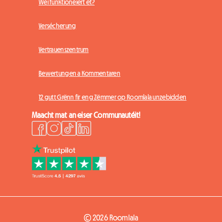
Wéi funktionéiert et?
Versécherung
Vertrauenszentrum
Bewertungen a Kommentaren
12 gutt Grënn fir eng Zëmmer op Roomlala unzebidden
Maacht mat an eiser Communautéit!
© 2026 Roomlala