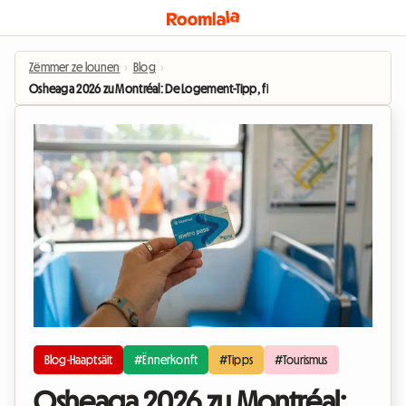
Zëmmer ze lounen
›
Blog
›
Osheaga 2026 zu Montréal: De Logement-Tipp, fir dobäi ze sinn ouni de Bud
Blog-Haaptsäit
#Ënnerkonft
#Tipps
#Tourismus
Osheaga 2026 zu Montréal: