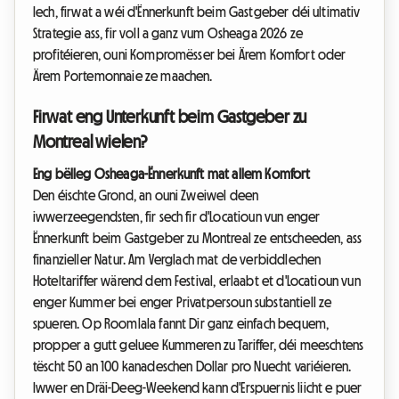
Iech, firwat a wéi d'Ënnerkunft beim Gastgeber déi ultimativ
Strategie ass, fir voll a ganz vum Osheaga 2026 ze
profitéieren, ouni Kompromësser bei Ärem Komfort oder
Ärem Portemonnaie ze maachen.
Firwat eng Unterkunft beim Gastgeber zu
Montreal wielen?
Eng bëlleg Osheaga-Ënnerkunft mat allem Komfort
Den éischte Grond, an ouni Zweiwel deen
iwwerzeegendsten, fir sech fir d'Locatioun vun enger
Ënnerkunft beim Gastgeber zu Montreal ze entscheeden, ass
finanzieller Natur. Am Verglach mat de verbiddlechen
Hoteltariffer wärend dem Festival, erlaabt et d'Locatioun vun
enger Kummer bei enger Privatpersoun substantiell ze
spueren. Op Roomlala fannt Dir ganz einfach bequem,
propper a gutt geluee Kummeren zu Tariffer, déi meeschtens
tëscht 50 an 100 kanadeschen Dollar pro Nuecht variéieren.
Iwwer en Dräi-Deeg-Weekend kann d'Erspuernis liicht e puer