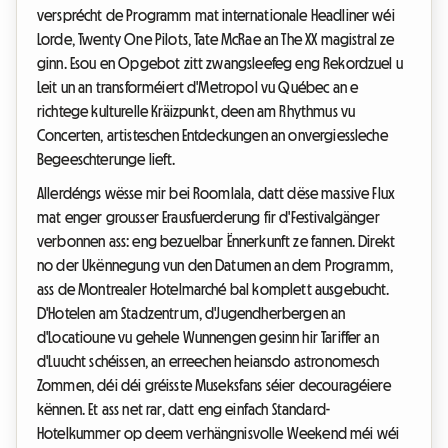
versprécht de Programm mat internationale Headliner wéi
Lorde, Twenty One Pilots, Tate McRae an The XX magistral ze
ginn. Esou en Opgebot zitt zwangsleefeg eng Rekordzuel u
Leit un an transforméiert d'Metropol vu Québec an e
richtege kulturelle Kräizpunkt, deen am Rhythmus vu
Concerten, artisteschen Entdeckungen an onvergiessleche
Begeeschterunge lieft.
Allerdéngs wësse mir bei Roomlala, datt dëse massive Flux
mat enger grousser Erausfuerderung fir d'Festivalgänger
verbonnen ass: eng bezuelbar Ënnerkunft ze fannen. Direkt
no der Ukënnegung vun den Datumen an dem Programm,
ass de Montrealer Hotelmarché bal komplett ausgebucht.
D'Hotelen am Stadzentrum, d'Jugendherbergen an
d'Locatioune vu gehele Wunnengen gesinn hir Tariffer an
d'Luucht schéissen, an erreechen heiansdo astronomesch
Zommen, déi déi gréisste Museksfans séier decouragéiere
kënnen. Et ass net rar, datt eng einfach Standard-
Hotelkummer op deem verhängnisvolle Weekend méi wéi