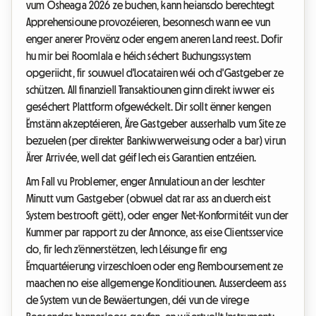
vum Osheaga 2026 ze buchen, kann heiansdo berechtegt
Apprehensioune provozéieren, besonnesch wann ee vun
enger anerer Provënz oder engem aneren Land reest. Dofir
hu mir bei Roomlala e héich séchert Buchungssystem
opgeriicht, fir souwuel d'Locatairen wéi och d'Gastgeber ze
schützen. All finanziell Transaktiounen ginn direkt iwwer eis
geséchert Plattform ofgewéckelt. Dir sollt ënner kengen
Ëmstänn akzeptéieren, Äre Gastgeber ausserhalb vum Site ze
bezuelen (per direkter Bankiwwerweisung oder a bar) virun
Ärer Arrivée, well dat géif Iech eis Garantien entzéien.
Am Fall vu Problemer, enger Annulatioun an der leschter
Minutt vum Gastgeber (obwuel dat rar ass an duerch eist
System bestrooft gëtt), oder enger Net-Konformitéit vun der
Kummer par rapport zu der Annonce, ass eise Clientsservice
do, fir Iech z'ënnerstëtzen, Iech Léisunge fir eng
Ëmquartéierung virzeschloen oder eng Remboursement ze
maachen no eise allgemenge Konditiounen. Ausserdeem ass
de System vun de Bewäertungen, déi vun de virege