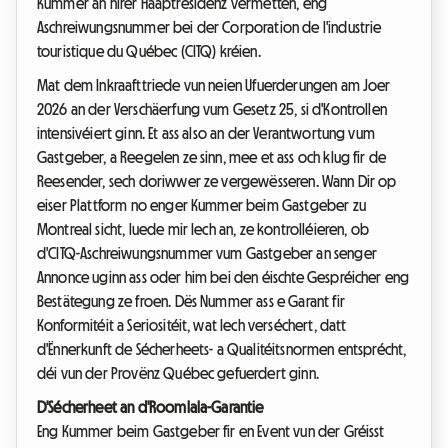
Kummer an hirer Haaptresidenz vermëtten, eng
Aschreiwungsnummer bei der Corporation de l'industrie
touristique du Québec (CITQ) kréien.
Mat dem Inkraafttriede vun neien Ufuerderungen am Joer
2026 an der Verschäerfung vum Gesetz 25, si d'Kontrollen
intensivéiert ginn. Et ass also an der Verantwortung vum
Gastgeber, a Reegelen ze sinn, mee et ass och klug fir de
Reesender, sech doriwwer ze vergewësseren. Wann Dir op
eiser Plattform no enger Kummer beim Gastgeber zu
Montreal sicht, luede mir Iech an, ze kontrolléieren, ob
d'CITQ-Aschreiwungsnummer vum Gastgeber an senger
Annonce uginn ass oder him bei den éischte Gespréicher eng
Bestätegung ze froen. Dës Nummer ass e Garant fir
Konformitéit a Seriositéit, wat Iech verséchert, datt
d'Ënnerkunft de Sécherheets- a Qualitéitsnormen entsprécht,
déi vun der Provënz Québec gefuerdert ginn.
D'Sécherheet an d'Roomlala-Garantie
Eng Kummer beim Gastgeber fir en Event vun der Gréisst