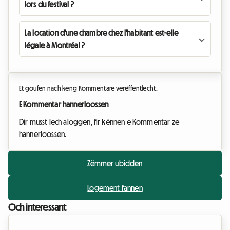
lors du festival ?
La location d'une chambre chez l'habitant est-elle
légale à Montréal ?
Et goufen nach keng Kommentare verëffentlecht.
E Kommentar hannerloossen
Dir musst Iech aloggen, fir kënnen e Kommentar ze
hannerloossen.
Zëmmer ubidden
Logement fannen
Och interessant