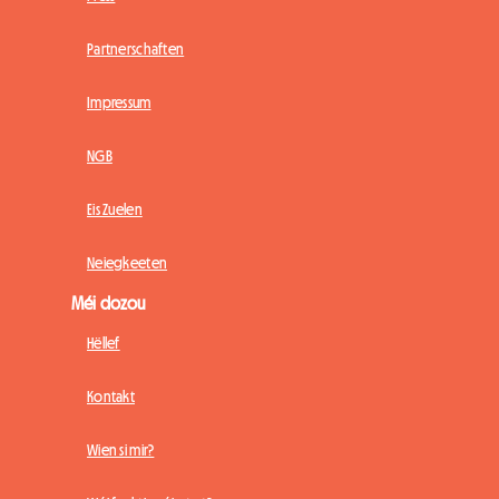
Partnerschaften
Impressum
NGB
Eis Zuelen
Neiegkeeten
Méi dozou
Hëllef
Kontakt
Wien si mir?