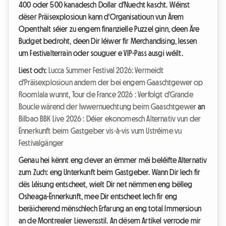
400 oder 500 kanadesch Dollar d'Nuecht kascht. Wéinst
dëser Präisexplosioun kann d'Organisatioun vun Ärem
Openthalt séier zu engem finanzielle Puzzel ginn, deen Äre
Budget bedroht, deen Dir léiwer fir Merchandising, Iessen
um Festivalterrain oder souguer e VIP-Pass ausgi wéilt.
Liest och:
Lucca Summer Festival 2026: Vermeidt
d'Präisexplosioun andem der bei engem Gaaschtgewer op
Roomlala wunnt
,
Tour de France 2026 : Verfolgt d'Grande
Boucle wärend der Iwwernuechtung beim Gaaschtgewer
an
Bilbao BBK Live 2026 : Déier ekonomesch Alternativ vun der
Ënnerkunft beim Gastgeber vis-à-vis vum Ustréime vu
Festivalgänger
Genau hei kënnt eng clever an ëmmer méi beléifte Alternativ
zum Zuch: eng Unterkunft beim Gastgeber. Wann Dir Iech fir
dës Léisung entscheet, wielt Dir net nëmmen eng bëlleg
Osheaga-Ënnerkunft, mee Dir entscheet Iech fir eng
beräicherend mënschlech Erfarung an eng total Immersioun
an de Montrealer Liewensstil. An dësem Artikel verrode mir