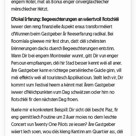
engem Hotel, mat als Bonus enger onvergläichlecher
mënschlecher Hëtzt.
D'lokal Erfarung: Begeeschterungen an wäertvoll Rotschléi
Iwwer den reng finanzielle Aspekt eraus transforméiert
d'Wunnen beim Gastgeber Är Reeserfarung radikal. Bei
Roomlala gleewe mir fest drun, datt déi schéinsten
Erënnerungen dacks duerch Begeeschterungen entstinn.
Wann Dir bei engem Montrealer wunnt, gitt Dir vun enger
Persoun empfaangen, déi hir Stad besser kennt wéi all aner.
Äre Gastgeber kann e richtege perséinleche Guide ginn, vill
méi effektiv wéi all touristesch Applikatioun. Stellt Iech vir, Dir
kommt vum Festival heem a kënnt mat Ärem Gastgeber
iwwer d'Héichpunkten vum Dag schwätzen oder him no
Rotschléi fir den nächsten Dag froen.
Huele mir e konkretent Beispill: Dir sicht déi bescht Plaz, fir
eng gemittlech Poutine um 2 Auer moies no dem leschte
Concert vun Twenty One Pilots ze iessen? Äre Gastgeber
wäert Iech soen, wou dës kleng Kantinn am Quartier ass, déi