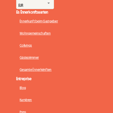
Eis Ënnerkonftsaarten
Ënnerkunft beim Gastgeber
Wohngemeinschaften
Colivings
Gästezëmmer
Gesamte Ënnerkënften
Entreprise
Blog
Karrièren
Press