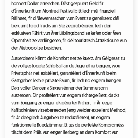
honnert Dollar erreechen. Dëst gespuert Geld fir
d'Ënnerkunft um Montreal Festival bitt Iech méi finanziell
Fräiheet, fir d'Niewensaachen vum Event ze genéissen: déi
berüümt Food Trucks um Site ze probéieren, Iech den
exklusiven T-Shirt vun Ärer Liiblingsband ze kafen oder Ären
Openthalt ze verlängeren, fir déi touristesch Attraktioune vun
der Metropol ze besichen.
Ausserdeem kënnt de Komfort net ze kuerz. Am Géigesaz zu
de vollgestoppte Schlofsäll an de Jugendherbergen, wou
Privatsphär net existéiert, garantéiert d'Ënnerkunft beim
Gastgeber Iech e private Raum, fir Iech no engem laangen
Dag voller Dancen a Singen ënner der Summersonn
auszeroen. Dir profitéiert vun engem richtege Bett, dacks
vum Zougang zu enger ekipéierter Kichen, fir Är eege
Kaffisdrénken virzebereeden (eng weider exzellent Method,
fir Är deeglech Ausgaben ze reduzéieren), an engem
funktionnelle Buedzëmmer. Et ass de perfekte Kompromëss
tëscht dem Präis vun enger Herberg an dem Komfort vun