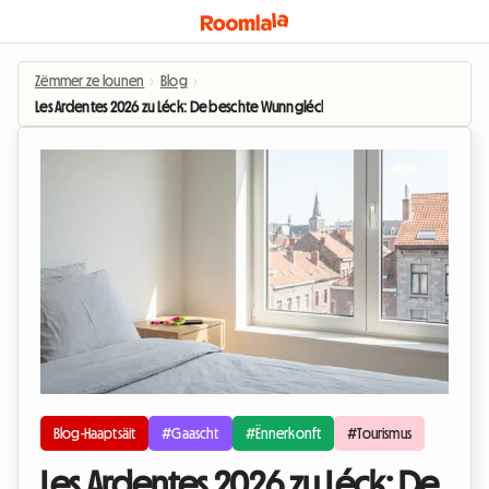
Zëmmer ze lounen
›
Blog
›
Les Ardentes 2026 zu Léck: De beschte Wunngléck bei engem Gaaschtgewer fir
Blog-Haaptsäit
#Gaascht
#Ënnerkonft
#Tourismus
Les Ardentes 2026 zu Léck: De