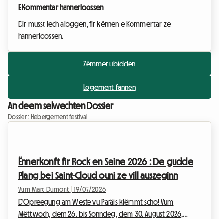
E Kommentar hannerloossen
Dir musst Iech aloggen, fir kënnen e Kommentar ze
hannerloossen.
Zëmmer ubidden
Logement fannen
An deem selwechten Dossier
Dossier : Hebergement festival
Ënnerkonft fir Rock en Seine 2026 : De gudde
Plang bei Saint-Cloud ouni ze vill auszeginn
Vum Marc Dumont
|
19/07/2026
D'Opreegung am Weste vu Paräis klëmmt scho! Vum
Mëttwoch, dem 26. bis Sonndeg, dem 30. August 2026,