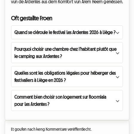
vun de Ardentes aus dem Komfort vun Ärem Heem genéissen.
Oft gestallte Froen
Quand se déroule le festival Les Ardentes 2026 à Liège ?
Pourquoi choisir une chambre chez l'habitant plutôt que
le camping aux Ardentes ?
Quelles sont les obligations légales pour héberger des
festivaliers à Liège en 2026 ?
Comment bien choisir son logement sur Roomlala
pour Les Ardentes ?
Et goufen nach keng Kommentare verëffentlecht.