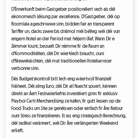
D'Ënnerkunft beim Gastgeber positionéiert sech als déi
ekonomesch Léisung par excellence. D'Gastgeber, déi op
Roomlala ageschriwwe sinn, bidden fair an transparent
Tariffer un, dacks zwee bis dräimol méi bëlleg wéi déi vun
engem Hotel an der Period mat héijem Ulaf. Wann Dir e
Zëmmer lount, bezuelt Dir nëmme fir de Raum an
d'Kommoditéiten, déi Dir wierklech braucht, ouni
d'Niewekäschten, déi mat traditionellen Hotelservicer
verbonne sinn.
Dës Budgetskontroll bitt Iech eng wäertvoll finanziell
Fräiheet. Déi zéng Euro, déi Dir all Nuecht spuert, kënnen
direkt an Äert Festivalerliefnis investéiert ginn: fir exklusiv
Playboi Carti-Merchandising ze kafen, fir gutt Iessen op de
Food Trucks um Site ze genéissen oder einfach fir Äre Retour
ouni Stress ze finanzéieren. Et ass eng strategesch Berechnung,
déi radikal verännert, wéi Dir Äre verlängerten Weekend
erlieft.