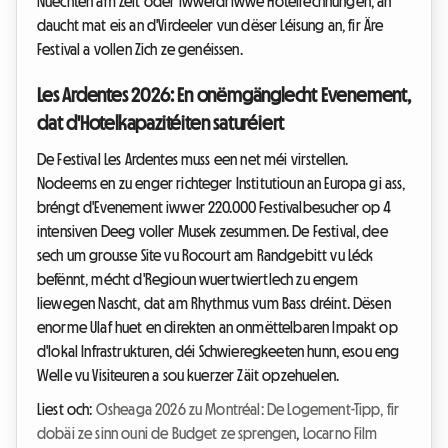
Nuechten am Zelt oder iwwerdriwwe Hotelrechnungen, an
daucht mat eis an d'Virdeeler vun dëser Léisung an, fir Äre
Festival a vollen Zich ze genéissen.
Les Ardentes 2026: En onëmgänglecht Evenement,
dat d'Hotelkapazitéiten saturéiert
De Festival Les Ardentes muss een net méi virstellen.
Nodeems en zu enger richteger Institutioun an Europa gi ass,
bréngt d'Evenement iwwer 220.000 Festivalbesucher op 4
intensiven Deeg voller Musek zesummen. De Festival, dee
sech um grousse Site vu Rocourt am Randgebitt vu Léck
befënnt, mécht d'Regioun wuertwiertlech zu engem
liewegen Nascht, dat am Rhythmus vum Bass dréint. Dësen
enorme Ulaf huet en direkten an onmëttelbaren Impakt op
d'lokal Infrastrukturen, déi Schwieregkeeten hunn, esou eng
Welle vu Visiteuren a sou kuerzer Zäit opzehuelen.
Liest och:
Osheaga 2026 zu Montréal: De Logement-Tipp, fir
dobäi ze sinn ouni de Budget ze sprengen
,
Locarno Film