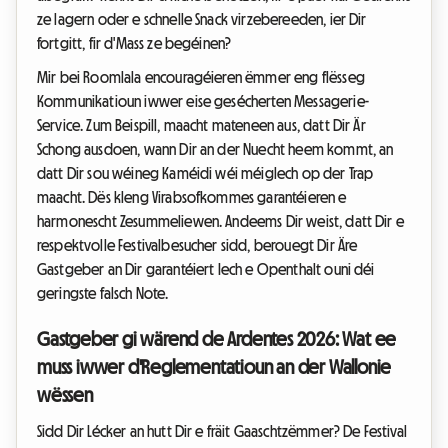
ze lagern oder e schnelle Snack virzebereeden, ier Dir
fortgitt, fir d'Mass ze begéinen?
Mir bei Roomlala encouragéieren ëmmer eng flësseg
Kommunikatioun iwwer eise gesécherten Messagerie-
Service. Zum Beispill, maacht mateneen aus, datt Dir Är
Schong ausdoen, wann Dir an der Nuecht heem kommt, an
datt Dir sou wéineg Kaméidi wéi méiglech op der Trap
maacht. Dës kleng Virabsofkommes garantéieren e
harmonescht Zesummeliewen. Andeems Dir weist, datt Dir e
respektvolle Festivalbesucher sidd, berouegt Dir Äre
Gastgeber an Dir garantéiert Iech e Openthalt ouni déi
geringste falsch Note.
Gastgeber gi wärend de Ardentes 2026: Wat ee
muss iwwer d'Reglementatioun an der Wallonie
wëssen
Sidd Dir Lécker an hutt Dir e fräit Gaaschtzëmmer? De Festival