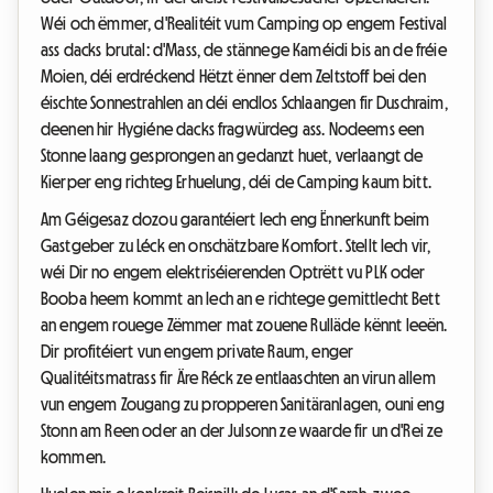
Wéi och ëmmer, d'Realitéit vum Camping op engem Festival
ass dacks brutal: d'Mass, de stännege Kaméidi bis an de fréie
Moien, déi erdréckend Hëtzt ënner dem Zeltstoff bei den
éischte Sonnestrahlen an déi endlos Schlaangen fir Duschraim,
deenen hir Hygiéne dacks fragwürdeg ass. Nodeems een
Stonne laang gesprongen an gedanzt huet, verlaangt de
Kierper eng richteg Erhuelung, déi de Camping kaum bitt.
Am Géigesaz dozou garantéiert Iech eng Ënnerkunft beim
Gastgeber zu Léck en onschätzbare Komfort. Stellt Iech vir,
wéi Dir no engem elektriséierenden Optrëtt vu PLK oder
Booba heem kommt an Iech an e richtege gemittlecht Bett
an engem rouege Zëmmer mat zouene Rulläde kënnt leeën.
Dir profitéiert vun engem private Raum, enger
Qualitéitsmatrass fir Äre Réck ze entlaaschten an virun allem
vun engem Zougang zu propperen Sanitäranlagen, ouni eng
Stonn am Reen oder an der Julsonn ze waarde fir un d'Rei ze
kommen.