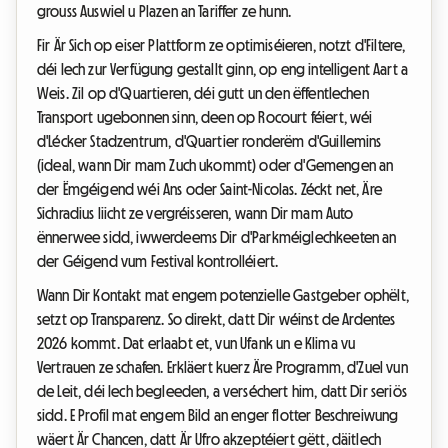
grouss Auswiel u Plazen an Tariffer ze hunn.
Fir Är Sich op eiser Plattform ze optimiséieren, notzt d'Filtere,
déi Iech zur Verfügung gestallt ginn, op eng intelligent Aart a
Weis. Zil op d'Quartieren, déi gutt un den ëffentlechen
Transport ugebonnen sinn, deen op Rocourt féiert, wéi
d'Lécker Stadzentrum, d'Quartier ronderëm d'Guillemins
(ideal, wann Dir mam Zuch ukommt) oder d'Gemengen an
der Ëmgéigend wéi Ans oder Saint-Nicolas. Zéckt net, Äre
Sichradius liicht ze vergréisseren, wann Dir mam Auto
ënnerwee sidd, iwwerdeems Dir d'Parkméiglechkeeten an
der Géigend vum Festival kontrolléiert.
Wann Dir Kontakt mat engem potenzielle Gastgeber ophëlt,
setzt op Transparenz. So direkt, datt Dir wéinst de Ardentes
2026 kommt. Dat erlaabt et, vun Ufank un e Klima vu
Vertrauen ze schafen. Erkläert kuerz Äre Programm, d'Zuel vun
de Leit, déi Iech begleeden, a verséchert him, datt Dir seriös
sidd. E Profil mat engem Bild an enger flotter Beschreiwung
wäert Är Chancen, datt Är Ufro akzeptéiert gëtt, däitlech