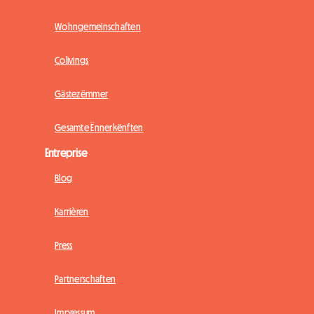
Wohngemeinschaften
Colivings
Gästezëmmer
Gesamte Ënnerkënften
Entreprise
Blog
Karrièren
Press
Partnerschaften
Impressum