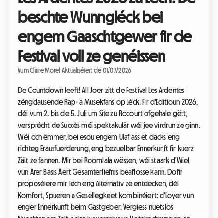
beschte Wunngléck bei
engem Gaaschtgewer fir de
Festival voll ze genéissen
Vum
Claire Morel
|
Aktualiséiert de 01/07/2026
De Countdown leeft! All Joer zitt de Festival Les Ardentes
zéngdausende Rap- a Musekfans op Léck. Fir d'Editioun 2026,
déi vum 2. bis de 5. Juli um Site zu Rocourt ofgehale gëtt,
versprécht de Succès méi spektakulär wéi jee virdrun ze ginn.
Wéi och ëmmer, bei esou engem Ulaf ass et dacks eng
richteg Erausfuerderung, eng bezuelbar Ënnerkunft fir kuerz
Zäit ze fannen. Mir bei Roomlala wëssen, wéi staark d'Wiel
vun Ärer Basis Äert Gesamterliefnis beaflosse kann. Dofir
proposéiere mir Iech eng Alternativ ze entdecken, déi
Komfort, Spueren a Gesellegkeet kombinéiert: d'Loyer vun
enger Ënnerkunft beim Gastgeber. Vergiess nuetslos