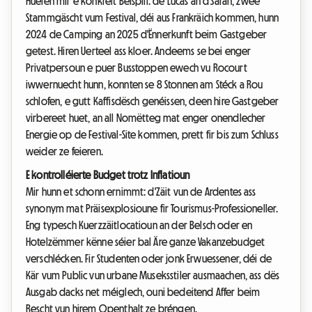
Huelen mir e konkreit Beispill: de Lucas an d'Sarah, zwee
Stammgäscht vum Festival, déi aus Frankräich kommen, hunn
2024 de Camping an 2025 d'Ënnerkunft beim Gastgeber
getest. Hiren Uerteel ass kloer. Andeems se bei enger
Privatpersoun e puer Busstoppen ewech vu Rocourt
iwwernuecht hunn, konnten se 8 Stonnen am Stéck a Rou
schlofen, e gutt Kaffisdësch genéissen, deen hire Gastgeber
virbereet huet, an all Nomëtteg mat enger onendlecher
Energie op de Festival-Site kommen, prett fir bis zum Schluss
weider ze feieren.
E kontrolléierte Budget trotz Inflatioun
Mir hunn et schonn ernimmt: d'Zäit vun de Ardentes ass
synonym mat Präisexplosioune fir Tourismus-Professioneller.
Eng typesch Kuerzzäitlocatioun an der Belsch oder en
Hotelzëmmer kënne séier bal Äre ganze Vakanzebudget
verschlécken. Fir Studenten oder jonk Erwuessener, déi de
Kär vum Public vun urbane Museksstiler ausmaachen, ass dës
Ausgab dacks net méiglech, ouni bedeitend Affer beim
Rescht vun hirem Openthalt ze bréngen.