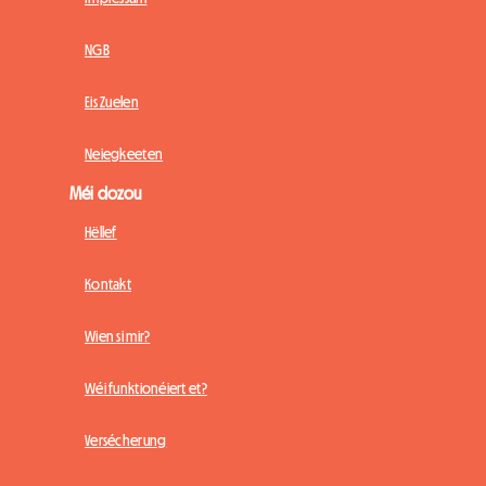
NGB
Eis Zuelen
Neiegkeeten
Méi dozou
Hëllef
Kontakt
Wien si mir?
Wéi funktionéiert et?
Versécherung