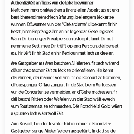
Authentizitéit an Tipps vun de Lokalbewunner
Nieft dem reng prakteschen a finanziellen Aspekt ass et eng
beräicherend mënschlech Erfarung, bei engem Lécker ze
wunnen. D'Awunner vun der "Cité ardente" si bekannt fir hir
Hëtzt, hiren Empfangssënn an hir legendär Gesellegkeet.
Wann Dir bei enger Privatpersoun ukloppt, fannt Dir net
nëmmen e Bett, mee Dir trëfft op eng Persoun, déi bereet
ass, hir Léift fir hir Stad an hir Regioun mat Iech ze deelen.
Äre Gastgeber ass Ären beschten Alliéierten, fir sech wärend
dëser chaotescher Zäit zu Léck ze orientéieren. Hie kennt
d'Buslinnen, déi manner voll sinn, fir op Rocourt ze kommen,
d'Foussgänger-Ofkierzungen, fir de Stau beim Verloossen
vun de Concerten ze vermeiden, an d'Geheimadressen, fir
déi bescht Fritten oder Wafelen vun der Stad wäit ewech
vum Touristemass ze schmaachen. Dës Rotschléi si Gold wäert
a spueren Iech wäertvoll Zäit.
Zum Beispill, bei der leschter Editioun huet e Roomlala-
Gastgeber senge Mieter Vëloen ausgeléint, fir datt se de