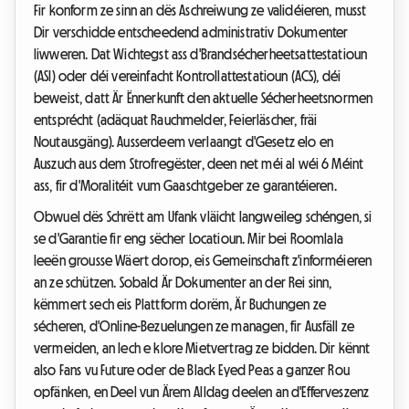
Fir konform ze sinn an dës Aschreiwung ze validéieren, musst
Dir verschidde entscheedend administrativ Dokumenter
liwweren. Dat Wichtegst ass d'Brandsécherheetsattestatioun
(ASI) oder déi vereinfacht Kontrollattestatioun (ACS), déi
beweist, datt Är Ënnerkunft den aktuelle Sécherheetsnormen
entsprécht (adäquat Rauchmelder, Feierläscher, fräi
Noutausgäng). Ausserdeem verlaangt d'Gesetz elo en
Auszuch aus dem Strofregëster, deen net méi al wéi 6 Méint
ass, fir d'Moralitéit vum Gaaschtgeber ze garantéieren.
Obwuel dës Schrëtt am Ufank vläicht langweileg schéngen, si
se d'Garantie fir eng sëcher Locatioun. Mir bei Roomlala
leeën grousse Wäert dorop, eis Gemeinschaft z'informéieren
an ze schützen. Sobald Är Dokumenter an der Rei sinn,
këmmert sech eis Plattform dorëm, Är Buchungen ze
sécheren, d'Online-Bezuelungen ze managen, fir Ausfäll ze
vermeiden, an Iech e klore Mietvertrag ze bidden. Dir kënnt
also Fans vu Future oder de Black Eyed Peas a ganzer Rou
opfänken, en Deel vun Ärem Alldag deelen an d'Efferveszenz