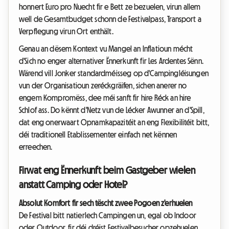
honnert Euro pro Nuecht fir e Bett ze bezuelen, virun allem
well de Gesamtbudget schonn de Festivalpass, Transport a
Verpflegung virun Ort enthält.
Genau an dësem Kontext vu Mangel an Inflatioun mécht
d'Sich no enger alternativer Ënnerkunft fir Les Ardentes Sënn.
Wärend vill Jonker standardméisseg op d'Campingléisungen
vun der Organisatioun zeréckgräifen, sichen anerer no
engem Kompromëss, dee méi sanft fir hire Réck an hire
Schlof ass. Do kënnt d'Netz vun de Lécker Awunner an d'Spill,
dat eng onerwaart Opnamkapazitéit an eng Flexibilitéit bitt,
déi traditionell Etablissementer einfach net kënnen
erreechen.
Firwat eng Ënnerkunft beim Gastgeber wielen
anstatt Camping oder Hotel?
Absolut Komfort fir sech tëscht zwee Pogoen z'erhuelen
De Festival bitt natierlech Campingen un, egal ob Indoor
oder Outdoor, fir déi dréist Festivalbesucher opzehuelen.