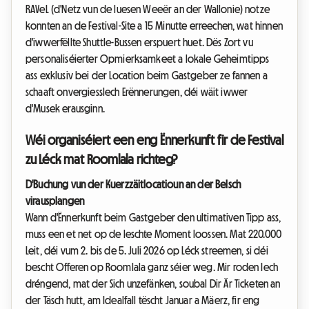
RAVeL (d'Netz vun de luesen Weeër an der Wallonie) notze
konnten an de Festival-Site a 15 Minutte erreechen, wat hinnen
d'iwwerfëllte Shuttle-Bussen erspuert huet. Dës Zort vu
personaliséierter Opmierksamkeet a lokale Geheimtipps
ass exklusiv bei der Location beim Gastgeber ze fannen a
schaaft onvergiesslech Erënnerungen, déi wäit iwwer
d'Musek erausginn.
Wéi organiséiert een eng Ënnerkunft fir de Festival
zu Léck mat Roomlala richteg?
D'Buchung vun der Kuerzzäitlocatioun an der Belsch
virausplangen
Wann d'Ënnerkunft beim Gastgeber den ultimativen Tipp ass,
muss een et net op de leschte Moment loossen. Mat 220.000
Leit, déi vum 2. bis de 5. Juli 2026 op Léck streemen, si déi
bescht Offeren op Roomlala ganz séier weg. Mir roden Iech
dréngend, mat der Sich unzefänken, soubal Dir Är Ticketen an
der Täsch hutt, am Idealfall tëscht Januar a Mäerz, fir eng