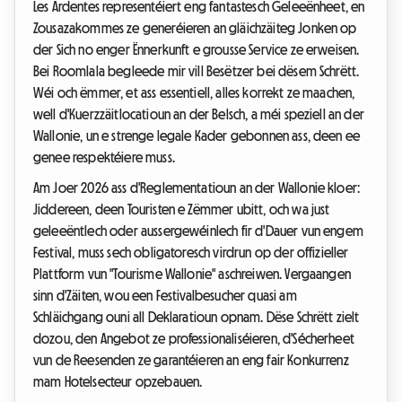
Les Ardentes representéiert eng fantastesch Geleeënheet, en
Zousazakommes ze generéieren an gläichzäiteg Jonken op
der Sich no enger Ënnerkunft e grousse Service ze erweisen.
Bei Roomlala begleede mir vill Besëtzer bei dësem Schrëtt.
Wéi och ëmmer, et ass essentiell, alles korrekt ze maachen,
well d'Kuerzzäitlocatioun an der Belsch, a méi speziell an der
Wallonie, un e strenge legale Kader gebonnen ass, deen ee
genee respektéiere muss.
Am Joer 2026 ass d'Reglementatioun an der Wallonie kloer:
Jiddereen, deen Touristen e Zëmmer ubitt, och wa just
geleeëntlech oder aussergewéinlech fir d'Dauer vun engem
Festival, muss sech obligatoresch virdrun op der offizieller
Plattform vun "Tourisme Wallonie" aschreiwen. Vergaangen
sinn d'Zäiten, wou een Festivalbesucher quasi am
Schläichgang ouni all Deklaratioun opnam. Dëse Schrëtt zielt
dozou, den Angebot ze professionaliséieren, d'Sécherheet
vun de Reesenden ze garantéieren an eng fair Konkurrenz
mam Hotelsecteur opzebauen.