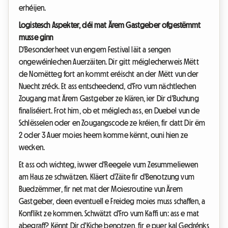
erhéijen.
Logistesch Aspekter, déi mat Ärem Gastgeber ofgestëmmt
musse ginn
D'Besonderheet vun engem Festival läit a sengen
ongewéinlechen Auerzäiten. Dir gitt méiglecherweis Mëtt
de Nomëtteg fort an kommt eréischt an der Mëtt vun der
Nuecht zréck. Et ass entscheedend, d'Fro vum nächtlechen
Zougang mat Ärem Gastgeber ze klären, ier Dir d'Buchung
finaliséiert. Frot him, ob et méiglech ass, en Duebel vun de
Schlësselen oder en Zougangscode ze kréien, fir datt Dir ëm
2 oder 3 Auer moies heem komme kënnt, ouni hien ze
wecken.
Et ass och wichteg, iwwer d'Reegele vum Zesummeliewen
am Haus ze schwätzen. Kläert d'Zäite fir d'Benotzung vum
Buedzëmmer, fir net mat der Moiesroutine vun Ärem
Gastgeber, deen eventuell e Freideg moies muss schaffen, a
Konflikt ze kommen. Schwätzt d'Fro vum Kaffi un: ass e mat
abegraff? Kënnt Dir d'Kiche benotzen, fir e puer kal Gedrénks