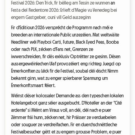
Festival 2026: Den Trick, fir bëlleg am Tessin ze wunnen
an
Festa del Redentore 2026: Erlieft d'Magie vu Venedeg bei
engem Gastgeber, ouni vill Geld auszeginn
Fir d'Editioun 2026 versprécht de Programm nach méi e
breeden an internationale Public unzezéien. Mat weltwäite
Headliner wéi Playboi Carti, Future, Black Eyed Peas, Booba
oder nach PLK, zécken d'Fans net, Grenzen ze
iwwerschreiden, fir dës exklusiv Optrëtter ze gesinn. Dësen
aussergewéinlechen Ulaf provozéiert eng richteg Juegd op
Ënnerkonften zu Léck fir de Festival, soubal déi éischt Nimm
bekannt ginn, wat zu enger spierbarer Spannung um
Ënnerkonftsmaart féiert.
Wéinst dëser kolossaler Demande ass den typeschen lokalen
Hotelangebot ganz séier ausgebucht. D'Hoteller an der "Cité
ardente" si Méint am Viraus voll, an déi, déi nach e puer
Zëmmer fräi hunn, zécken net, hir Präisser ze verduebelen
oder souguer ze verdreifachen. Fir en duerchschnëttleche
Festivalbesucher gëtt et zu engem grousse Problem, e puer