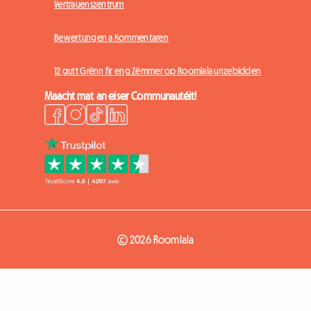
Vertrauenszentrum
Bewertungen a Kommentaren
12 gutt Grënn fir eng Zëmmer op Roomlala unzebidden
Maacht mat an eiser Communautéit!
© 2026 Roomlala