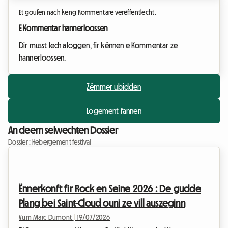
Et goufen nach keng Kommentare verëffentlecht.
E Kommentar hannerloossen
Dir musst Iech aloggen, fir kënnen e Kommentar ze
hannerloossen.
Zëmmer ubidden
Logement fannen
An deem selwechten Dossier
Dossier : Hebergement festival
Ënnerkonft fir Rock en Seine 2026 : De gudde
Plang bei Saint-Cloud ouni ze vill auszeginn
Vum Marc Dumont
|
19/07/2026