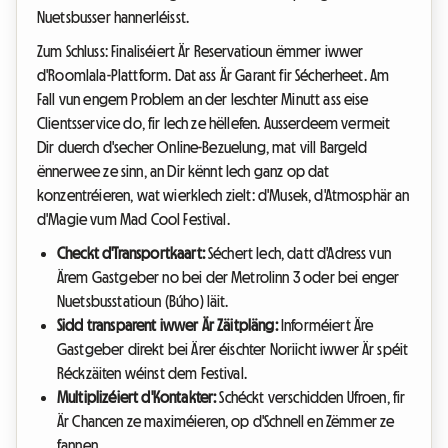
Nuetsbusser hannerléisst.
Zum Schluss: Finaliséiert Är Reservatioun ëmmer iwwer
d'Roomlala-Plattform. Dat ass Är Garant fir Sécherheet. Am
Fall vun engem Problem an der leschter Minutt ass eise
Clientsservice do, fir Iech ze hëllefen. Ausserdeem vermeit
Dir duerch d'secher Online-Bezuelung, mat vill Bargeld
ënnerwee ze sinn, an Dir kënnt Iech ganz op dat
konzentréieren, wat wierklech zielt: d'Musek, d'Atmosphär an
d'Magie vum Mad Cool Festival.
Checkt d'Transportkaart:
Séchert Iech, datt d'Adress vun
Ärem Gastgeber no bei der Metrolinn 3 oder bei enger
Nuetsbusstatioun (Búho) läit.
Sidd transparent iwwer Är Zäitpläng:
Informéiert Äre
Gastgeber direkt bei Ärer éischter Noriicht iwwer Är spéit
Réckzäiten wéinst dem Festival.
Multiplizéiert d'Kontakter:
Schéckt verschidden Ufroen, fir
Är Chancen ze maximéieren, op d'Schnell en Zëmmer ze
fannen.