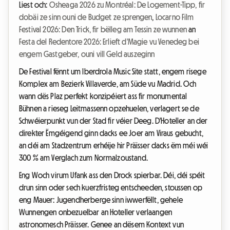
Liest och:
Osheaga 2026 zu Montréal: De Logement-Tipp, fir
dobäi ze sinn ouni de Budget ze sprengen
,
Locarno Film
Festival 2026: Den Trick, fir bëlleg am Tessin ze wunnen
an
Festa del Redentore 2026: Erlieft d'Magie vu Venedeg bei
engem Gastgeber, ouni vill Geld auszeginn
De Festival fënnt um Iberdrola Music Site statt, engem risege
Komplex am Bezierk Villaverde, am Süde vu Madrid. Och
wann dës Plaz perfekt konzipéiert ass fir monumental
Bühnen a rieseg Leitmassenn opzehuelen, verlagert se de
Schwéierpunkt vun der Stad fir véier Deeg. D'Hoteller an der
direkter Ëmgéigend ginn dacks ee Joer am Viraus gebucht,
an déi am Stadzentrum erhéije hir Präisser dacks ëm méi wéi
300 % am Verglach zum Normalzoustand.
Eng Woch virum Ufank ass den Drock spierbar. Déi, déi spéit
drun sinn oder sech kuerzfristeg entscheeden, stoussen op
eng Mauer: Jugendherberge sinn iwwerfëllt, gehele
Wunnengen onbezuelbar an Hoteller verlaangen
astronomesch Präisser. Genee an dësem Kontext vun