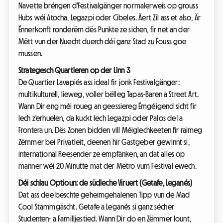
Navette bréngen d'Festivalgänger normalerweis op grouss
Hubs wéi Atocha, Legazpi oder Cibeles. Äert Zil ass et also, Är
Ënnerkonft ronderëm dës Punkte ze sichen, fir net an der
Mëtt vun der Nuecht duerch déi ganz Stad zu Fouss goe
mussen.
Strategesch Quartieren op der Linn 3
De Quartier Lavapiés ass ideal fir jonk Festivalgänger:
multikulturell, lieweg, voller bëlleg Tapas-Baren a Street Art.
Wann Dir eng méi roueg an geessiereg Ëmgéigend sicht fir
Iech z'erhuelen, da kuckt Iech Legazpi oder Palos de la
Frontera un. Dës Zonen bidden vill Méiglechkeeten fir raimeg
Zëmmer bei Privatleit, deenen hir Gastgeber gewinnt si,
international Reesender ze empfänken, an dat alles op
manner wéi 20 Minutte mat der Metro vum Festival ewech.
Déi schlau Optioun: de südleche Viruert (Getafe, Leganés)
Dat ass dee beschte geheimgehalenen Tipp vun de Mad
Cool Stammgäscht. Getafe a Leganés si ganz sécher
Studenten- a Familljestied. Wann Dir do en Zëmmer lount,