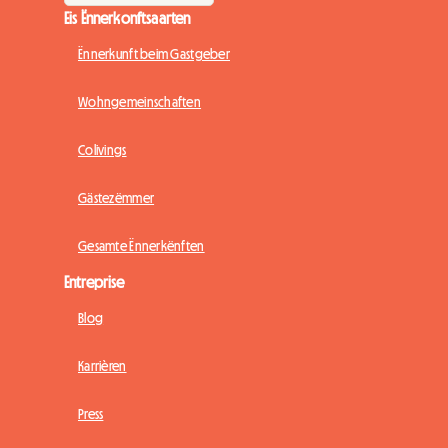
Eis Ënnerkonftsaarten
Ënnerkunft beim Gastgeber
Wohngemeinschaften
Colivings
Gästezëmmer
Gesamte Ënnerkënften
Entreprise
Blog
Karrièren
Press