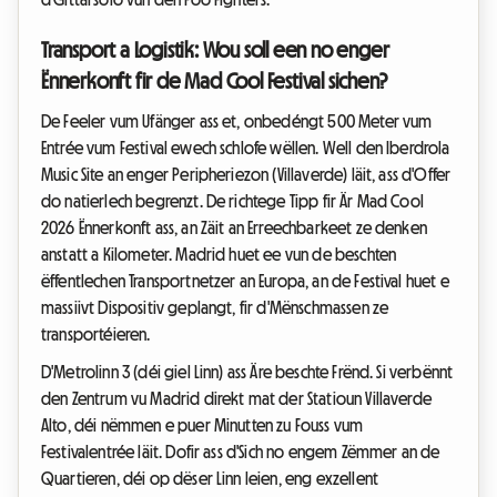
Transport a Logistik: Wou soll een no enger
Ënnerkonft fir de Mad Cool Festival sichen?
De Feeler vum Ufänger ass et, onbedéngt 500 Meter vum
Entrée vum Festival ewech schlofe wëllen. Well den Iberdrola
Music Site an enger Peripheriezon (Villaverde) läit, ass d'Offer
do natierlech begrenzt. De richtege Tipp fir Är Mad Cool
2026 Ënnerkonft ass, an Zäit an Erreechbarkeet ze denken
anstatt a Kilometer. Madrid huet ee vun de beschten
ëffentlechen Transportnetzer an Europa, an de Festival huet e
massiivt Dispositiv geplangt, fir d'Mënschmassen ze
transportéieren.
D'Metrolinn 3 (déi giel Linn) ass Äre beschte Frënd. Si verbënnt
den Zentrum vu Madrid direkt mat der Statioun Villaverde
Alto, déi nëmmen e puer Minutten zu Fouss vum
Festivalentrée läit. Dofir ass d'Sich no engem Zëmmer an de
Quartieren, déi op dëser Linn leien, eng exzellent