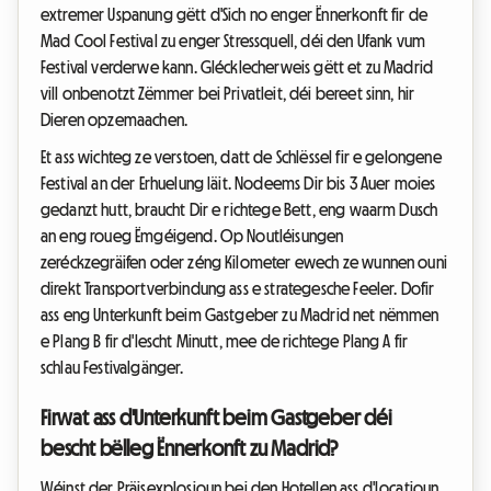
extremer Uspanung gëtt d'Sich no enger Ënnerkonft fir de
Mad Cool Festival zu enger Stressquell, déi den Ufank vum
Festival verderwe kann. Glécklecherweis gëtt et zu Madrid
vill onbenotzt Zëmmer bei Privatleit, déi bereet sinn, hir
Dieren opzemaachen.
Et ass wichteg ze verstoen, datt de Schlëssel fir e gelongene
Festival an der Erhuelung läit. Nodeems Dir bis 3 Auer moies
gedanzt hutt, braucht Dir e richtege Bett, eng waarm Dusch
an eng roueg Ëmgéigend. Op Noutléisungen
zeréckzegräifen oder zéng Kilometer ewech ze wunnen ouni
direkt Transportverbindung ass e strategesche Feeler. Dofir
ass eng Unterkunft beim Gastgeber zu Madrid net nëmmen
e Plang B fir d'lescht Minutt, mee de richtege Plang A fir
schlau Festivalgänger.
Firwat ass d'Unterkunft beim Gastgeber déi
bescht bëlleg Ënnerkonft zu Madrid?
Wéinst der Präisexplosioun bei den Hotellen ass d'Locatioun