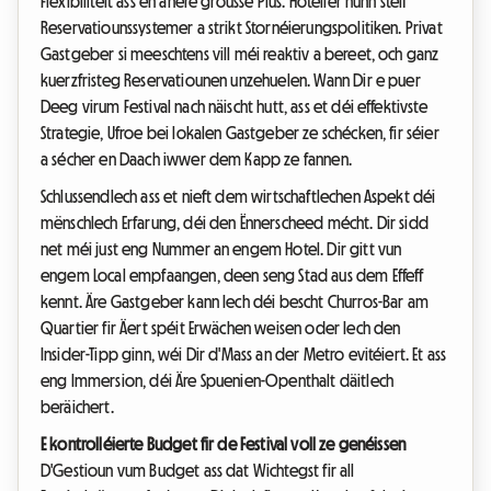
Flexibilitéit ass en anere grousse Plus. Hoteller hunn steif
Reservatiounssystemer a strikt Stornéierungspolitiken. Privat
Gastgeber si meeschtens vill méi reaktiv a bereet, och ganz
kuerzfristeg Reservatiounen unzehuelen. Wann Dir e puer
Deeg virum Festival nach näischt hutt, ass et déi effektivste
Strategie, Ufroe bei lokalen Gastgeber ze schécken, fir séier
a sécher en Daach iwwer dem Kapp ze fannen.
Schlussendlech ass et nieft dem wirtschaftlechen Aspekt déi
mënschlech Erfarung, déi den Ënnerscheed mécht. Dir sidd
net méi just eng Nummer an engem Hotel. Dir gitt vun
engem Local empfaangen, deen seng Stad aus dem Effeff
kennt. Äre Gastgeber kann Iech déi bescht Churros-Bar am
Quartier fir Äert spéit Erwächen weisen oder Iech den
Insider-Tipp ginn, wéi Dir d'Mass an der Metro evitéiert. Et ass
eng Immersion, déi Äre Spuenien-Openthalt däitlech
beräichert.
E kontrolléierte Budget fir de Festival voll ze genéissen
D'Gestioun vum Budget ass dat Wichtegst fir all