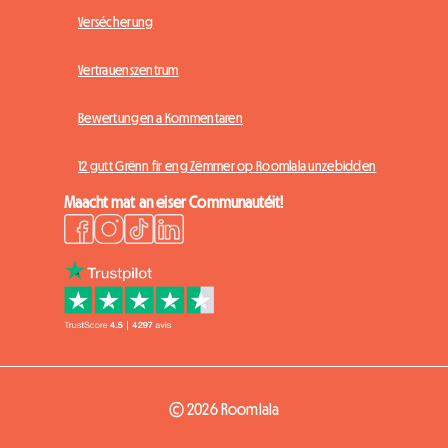
Versécherung
Vertrauenszentrum
Bewertungen a Kommentaren
12 gutt Grënn fir eng Zëmmer op Roomlala unzebidden
Maacht mat an eiser Communautéit!
© 2026 Roomlala