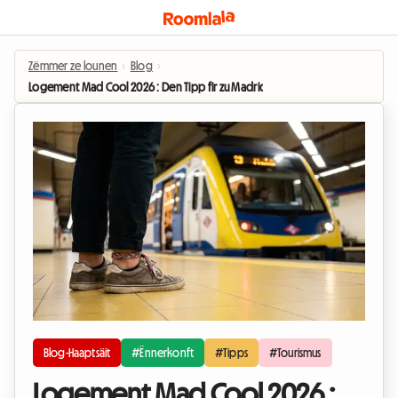
Zëmmer ze lounen
›
Blog
›
Logement Mad Cool 2026 : Den Tipp fir zu Madrid ze wunnen ouni de Budge
Blog-Haaptsäit
#Ënnerkonft
#Tipps
#Tourismus
Logement Mad Cool 2026 :