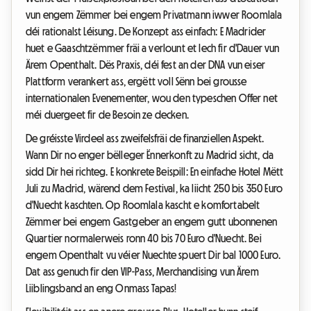
vun engem Zëmmer bei engem Privatmann iwwer Roomlala
déi rationalst Léisung. De Konzept ass einfach: E Madrider
huet e Gaaschtzëmmer fräi a verlount et Iech fir d'Dauer vun
Ärem Openthalt. Dës Praxis, déi fest an der DNA vun eiser
Plattform verankert ass, ergëtt voll Sënn bei grousse
internationalen Evenementer, wou den typeschen Offer net
méi duergeet fir de Besoin ze decken.
De gréisste Virdeel ass zweifelsfräi de finanziellen Aspekt.
Wann Dir no enger bëlleger Ënnerkonft zu Madrid sicht, da
sidd Dir hei richteg. E konkrete Beispill: En einfache Hotel Mëtt
Juli zu Madrid, wärend dem Festival, ka liicht 250 bis 350 Euro
d'Nuecht kaschten. Op Roomlala kascht e komfortabelt
Zëmmer bei engem Gastgeber an engem gutt ubonnenen
Quartier normalerweis ronn 40 bis 70 Euro d'Nuecht. Bei
engem Openthalt vu véier Nuechte spuert Dir bal 1000 Euro.
Dat ass genuch fir den VIP-Pass, Merchandising vun Ärem
Liiblingsband an eng Onmass Tapas!