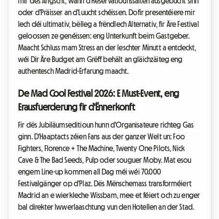
mir dës Angscht, wann d'Reservatiounssäiten ausgebucht sinn
oder d'Präisser an d'Luucht schéissen. Dofir presentéiere mir
Iech déi ultimativ, bëlleg a frëndlech Alternativ, fir Äre Festival
geloossen ze genéissen: eng Unterkunft beim Gastgeber.
Maacht Schluss mam Stress an der leschter Minutt a entdeckt,
wéi Dir Äre Budget am Grëff behält an gläichzäiteg eng
authentesch Madrid-Erfarung maacht.
De Mad Cool Festival 2026: E Must-Event, eng
Erausfuerderung fir d'Ënnerkonft
Fir dës Jubiläumseditioun hunn d'Organisateure richteg Gas
ginn. D'Haaptacts zéien Fans aus der ganzer Welt un: Foo
Fighters, Florence + The Machine, Twenty One Pilots, Nick
Cave & The Bad Seeds, Pulp oder souguer Moby. Mat esou
engem Line-up kommen all Dag méi wéi 70.000
Festivalgänger op d'Plaz. Dës Mënschemass transforméiert
Madrid an e wierkleche Wissbam, mee et féiert och zu enger
bal direkter Iwwerlaaschtung vun den Hotellen an der Stad.