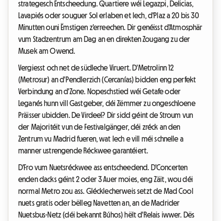
strategesch Entscheedung. Quartiere wéi Legazpi, Delicias,
Lavapiés oder souguer Sol erlaben et Iech, d'Plaz a 20 bis 30
Minutten ouni Ëmstigen z'erreechen. Dir genéisst d'Atmosphär
vum Stadzentrum am Dag an en direkten Zougang zu der
Musek am Owend.
Vergiesst och net de südleche Viruert. D'Metrolinn 12
(Metrosur) an d'Pendlerzich (Cercanías) bidden eng perfekt
Verbindung an d'Zone. Nopeschstied wéi Getafe oder
Leganés hunn vill Gastgeber, déi Zëmmer zu ongeschloene
Präisser ubidden. De Virdeel? Dir sidd géint de Stroum vun
der Majoritéit vun de Festivalgänger, déi zréck an den
Zentrum vu Madrid fueren, wat Iech e vill méi schnelle a
manner ustrengende Réckwee garantéiert.
D'Fro vum Nuetsréckwee ass entscheedend. D'Concerten
enden dacks géint 2 oder 3 Auer moies, eng Zäit, wou déi
normal Metro zou ass. Glécklecherweis setzt de Mad Cool
nuets gratis oder bëlleg Navetten an, an de Madrider
Nuetsbus-Netz (déi bekannt Búhos) hëlt d'Relais iwwer. Dës