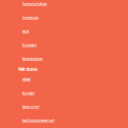
Partnerschaften
Impressum
NGB
Eis Zuelen
Neiegkeeten
Méi dozou
Hëllef
Kontakt
Wien si mir?
Wéi funktionéiert et?