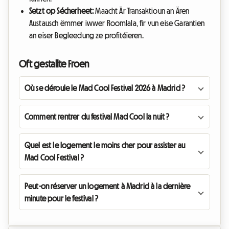
Setzt op Sécherheet:
Maacht Är Transaktioun an Ären
Austausch ëmmer iwwer Roomlala, fir vun eise Garantien
an eiser Begleedung ze profitéieren.
Oft gestallte Froen
Où se déroule le Mad Cool Festival 2026 à Madrid ?
Comment rentrer du festival Mad Cool la nuit ?
Quel est le logement le moins cher pour assister au
Mad Cool Festival ?
Peut-on réserver un logement à Madrid à la dernière
minute pour le festival ?