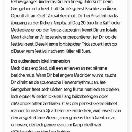
Festivalgänger. Andeems Dir Iech fir eng Unterkunft beim
Gastgeber entscheet, hutt Dir déi gréisst Käschte vun Ärem
Openthalt am Grëff. Zousätzlech hutt Dir bei Privatleit dacks
Zougang zu der Kichen. Amplaz all Dag 20 Euro fir e Kaffi oder
Mëttegiessen op der Terrass auszeginn, kënnt Dir um lokale
Maart akafen an Är Iesse selwer preparéieren, ier Dir op de
Festival geet. Dëse klenge logisteschen Trick spuert Iech op
d'Dauer vum Festival nach eng Kéier vill Suen.
Eng authentesch lokal Immersion
Madrid ass eng Stad, déi een erliewen an net nëmme
besiche muss. Wann Dir bei engem Madrider wunnt, taucht
Dir direkt an de spuenesche Liewensrhythmus an. Äre
Gastgeber freet sech sécher, seng Kultur mat Iech ze deelen,
Iech e puer Wierder lokalen Slang bäizebréngen oder
d'Madrider Sitten z'erklären. Et ass déi perfekt Geleeënheet,
manner touristesch Quartieren ze entdecken, wäit ewech vun
den ausgetrëttene Weeër, an eng mënschlech Aventure ze
erliewen, déi Iech genee esou am Kapp bleift wéi
d'Gittarsolo vun den Foo Fighters.