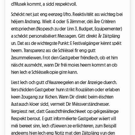
d'Musek kommt, a sidd respektvoll.
Schéckt net just eng eenzeg Ufro. Reaktivitéit ass wichteg bei
héijem Andrang. Wielt 4 oder 5 Zëmmer, déi Äre Critèren
entspriechen (Nopesch zu der Linn 3, Budget, Equipementer)
a schéckt personaliséiert Messagen. Gitt direkt Är Zäitpläng
un. Dat ass de wichtegste Punkt: E Festivalgänger kënnt spéit
heem. Transparenz ass de Schlëssel fir eng gutt
Zesummeliewen. Frot den Gastgeber frëndlech, ob et him
näischt ausmécht, wann Dir fréi moies heem kommt an ob
hien Iech e Schlësselkopie ginn kann.
Liest Iech och gutt d'Hausreegelen an der Anzeige duerch.
Verschidden Gastgeber hunn strikt Rouzäiten oder erlaben
keen Zougang zur Kichen. Wann Dir direkt beim éischten
Austausch kloer sidd, vermeit Dir Mëssverständnesser.
Vergiesst net, datt Gaaschtfrëndlechkeet op géigesäitege
Respekt berout. E gutt informéierte Gastgeber wäert vill
méi bereet sinn, Iech d'Liewen ze erliichteren, zum Beispill
andeems hien Iech eng Notiz mat den Zäitpläng vun den