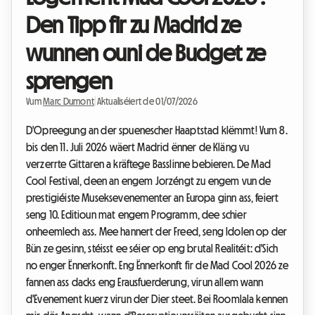
Den Tipp fir zu Madrid ze
wunnen ouni de Budget ze
sprengen
Vum
Marc Dumont
|
Aktualiséiert de 01/07/2026
D'Opreegung an der spuenescher Haaptstad klëmmt! Vum 8.
bis den 11. Juli 2026 wäert Madrid ënner de Kläng vu
verzerrte Gittaren a kräftege Basslinne bebieren. De Mad
Cool Festival, deen an engem Jorzéngt zu engem vun de
prestigiéiste Museksevenementer an Europa ginn ass, feiert
seng 10. Editioun mat engem Programm, dee schier
onheemlech ass. Mee hannert der Freed, seng Idolen op der
Bün ze gesinn, stéisst ee séier op eng brutal Realitéit: d'Sich
no enger Ënnerkonft. Eng Ënnerkonft fir de Mad Cool 2026 ze
fannen ass dacks eng Erausfuerderung, virun allem wann
d'Evenement kuerz virun der Dier steet. Bei Roomlala kennen