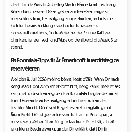
deelt Dir de Präis fir Är bëlleg Madrid-Ënnerkonft nach eng
Kéier duerch zwee. D'Gastgeber an dëse Gemenge si
meeschtens frou, Festivalgänger opzehuelen, an hir Haiser
bidden heiansdo kleng Gäert oder Terrassen – e
onbezuelbare Luxus, fir de Moie bei der Sonn e Kaffi ze
drénken, ier een sech an d'Mass op den Iberdrola Music Site
stierzt.
Eis Roomlala-Tipps fir Är Ënnerkonft kuerzfristeg ze
reservéieren
Wéi den 8. Juli 2026 méi no kënnt, leeft d'Zäit. Wann Dir nach
keng Mad Cool 2026 Ënnerkonft hutt, keng Panik, mee et ass
Zäit, methodesch virzegoen. Bei Roomlala begleede mir all
Joer Dausende vu Festivalgänger bei hirer Sich an der
leschter Minutt. Déi éischt Regel ass: Sief suergfälteg mat
Ärem Profil. D'Gastgeber loossen Iech an hir Privatspär; si
musse sech sécher fillen. Füügt e laachend Foto bäi, schreift
eng kleng Beschreiwung, an där Dir erklärt, datt Dir fir