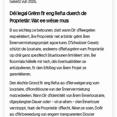
Gesetz vun 2026.
Déi legal Grënn fir eng Refus duerch de
Proprietär: Wat ee wësse muss
Et ass wichteg ze betounen, datt wann Dir d'Reegelen
respektéiert, Äre Proprietär net arbiträr géint Ären
Ënnervermietungsprojet agoe kann. D'Schwäizer Gesetz
schützt de Locataire, andeems d'Refusgrënn vum Proprietär
op dräi ganz spezifesch Situatiounen limitéiert sinn. Bei
Roomlala hëllefe mir Iech, dës Eventualitéiten ze
antizipéieren, fir den Erfolleg vun Ärem Projet ze
garantéieren.
Den éischte Grond fir eng Refus ass d'Verweigerung vum
Locataire, d'Konditioune vun der Ënnervermietung
matzedeelen. Wann Dir d'Identitéit vun Ärem Ënnerlocataire,
d'geplangten Dauer oder – virun allem – den Ënnerloyer
verstoppt, huet de Proprietär d'Recht, Néen ze soen. Dofir
ass d'Virbereedung vun engem transparenten Dossier