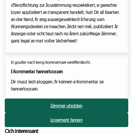
d'Verpflichtung zur Zoustëmmung respektéiert, e gerechte
Loyer applizéiert an transparent handelt, hutt Dir all Kaarten
an der Hand, fir eng aussergewéinlech Erfarung vum
Wunnengsdeelen ze maachen. Zéckt net méi, publizéiert Är
Anzeige oder sicht haut nach no Ärem zukünftege Zëmmer,
ganz legal an mat voller Sécherheet!
Et goufen nach keng Kommentare verëffentlecht.
E Kommentar hannerloossen
Dir musst Iech aloggen, fir kënnen e Kommentar ze
hannerloossen.
Zëmmer ubidden
Logement fannen
Och interessant