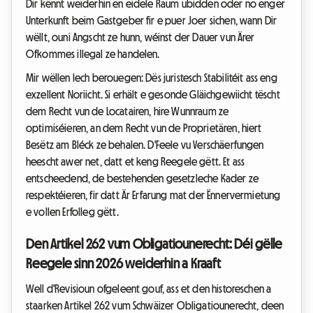
Dir kënnt weiderhin en eidele Raum ubidden oder no enger
Unterkunft beim Gastgeber fir e puer Joer sichen, wann Dir
wëllt, ouni Angscht ze hunn, wéinst der Dauer vun Ärer
Ofkommes illegal ze handelen.
Mir wëllen Iech berouegen: Dës juristesch Stabilitéit ass eng
exzellent Noriicht. Si erhält e gesonde Gläichgewiicht tëscht
dem Recht vun de Locatairen, hire Wunnraum ze
optimiséieren, an dem Recht vun de Proprietären, hiert
Besëtz am Bléck ze behalen. D'Feele vu Verschäerfungen
heescht awer net, datt et keng Reegele gëtt. Et ass
entscheedend, de bestehenden gesetzleche Kader ze
respektéieren, fir datt Är Erfarung mat der Ënnervermietung
e vollen Erfolleg gëtt.
Den Artikel 262 vum Obligatiounerecht: Déi gëlle
Reegele sinn 2026 weiderhin a Kraaft
Well d'Revisioun ofgeleent gouf, ass et den historeschen a
staarken Artikel 262 vum Schwäizer Obligatiounerecht, deen