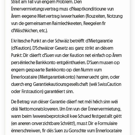
Sträit am Fall vun engem Problem. Den
Ënnervermietungsvertrag muss d'Haaptkonditioune vun
Ärem eegene Mietvertrag iwwerhuelen (Rouzeiten, Notzung
vun de gemeinsamen Raimlechkeeten, Reegelen fir
d'Wäschkichen, etc.).
E kritesche Punkt an der Schwäiz betrëfft d'Mietgarantie
(d'Kaution). D'Schwäizer Gesetz ass ganz strikt an dësem
Punkt: Dir däerft d'Suen vun der Kaution net einfach op Ärem
perséinleche Bankkonto entgéinthuelen. D'Suen mussen op
engem gespaarte Bankkonto op den Numm vum
Ënnerlocataire (Mietgarantiekonto) hanneruecht ginn, oder
duerch eng Garantiekautiounsgesellschaft (wéi SwissCaution
oder Firstcaution) garantéiert sinn.
De Betrag vun dëser Garantie däerf net méi héich sinn wéi
dräi Nettomonatsloyeren. Um Enn vun der Ënnervermietung,
wann beim Iwwerabeprotokoll kee Schued festgestallt gëtt
(en aneren onverzichtbare Schrëtt!), musst Dir e Formulaire
ënnerschreiwen, fir dës Suen zu Gonschte vum Ënnerlocataire