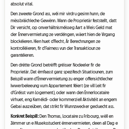
absolut vital.
Den zweete Grond ass, wéi mir virdru gesinn hunn, de
mëssbräichleche Gewënn. Wann de Proprietär feststellt, datt
Dir versicht, op onverhältnisméisseg Aart a Weis Geld mat
der Ënnervermietung ze verdéngen, wäert hien de Virgang
blockéieren. Hien huet d'Recht, Är Berechnungen ze
kontrolléieren, fir d'Fairness vun der Transaktioun ze
garantéieren.
Den drëtte Grond betrëfft gréisser Nodeeler fir de
Proprietär. Dat ëmfaasst ganz spezifesch Situatiounen, zum
Beispill wann d'Ënnervermietung zu enger offensichtlecher
Iwwerbeleeung vum Appartement féiert (ze vill Leit fir
d'Gréisst vum Logement), oder wann den Ënnerlocataire
virhuet, eng Kaméidi- oder kommerziell Aktivitéit an engem
Gebai auszeüben, dat strikt fir Wunnzwecker geduecht ass.
Konkret Beispill:
Den Thomas, Locataire zu Fribourg, wëll en
Zëmmer un e Museksstudent ënnervermieten, deen all Dag e