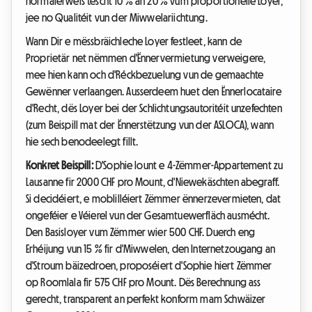
normalerweis tëscht 10 % an 20 % vum proportionelle Loyer,
jee no Qualitéit vun der Miwwelariichtung.
Wann Dir e mëssbräichleche Loyer festleet, kann de
Proprietär net nëmmen d'Ënnervermietung verweigere,
mee hien kann och d'Réckbezuelung vun de gemaachte
Gewënner verlaangen. Ausserdeem huet den Ënnerlocataire
d'Recht, dës Loyer bei der Schlichtungsautoritéit unzefechten
(zum Beispill mat der Ënnerstëtzung vun der ASLOCA), wann
hie sech benodeelegt fillt.
Konkret Beispill:
D'Sophie lount e 4-Zëmmer-Appartement zu
Lausanne fir 2000 CHF pro Mount, d'Niewekäschten abegraff.
Si decidéiert, e moblilléiert Zëmmer ënnerzevermieten, dat
ongeféier e Véierel vun der Gesamtuewerfläch ausmécht.
Den Basisloyer vum Zëmmer wier 500 CHF. Duerch eng
Erhéijung vun 15 % fir d'Miwwelen, den Internetzougang an
d'Stroum bäizedroen, proposéiert d'Sophie hiert Zëmmer
op Roomlala fir 575 CHF pro Mount. Dës Berechnung ass
gerecht, transparent an perfekt konform mam Schwäizer