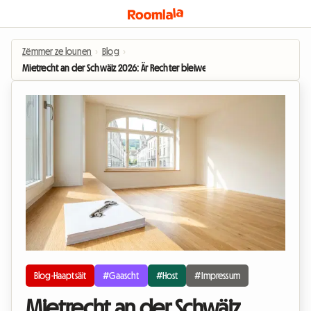
Zëmmer ze lounen
›
Blog
›
Mietrecht an der Schwäiz 2026: Är Rechter bleiwe besto bei enger Ënnerve
Blog-Haaptsäit
#Gaascht
#Host
#Impressum
Mietrecht an der Schwäiz