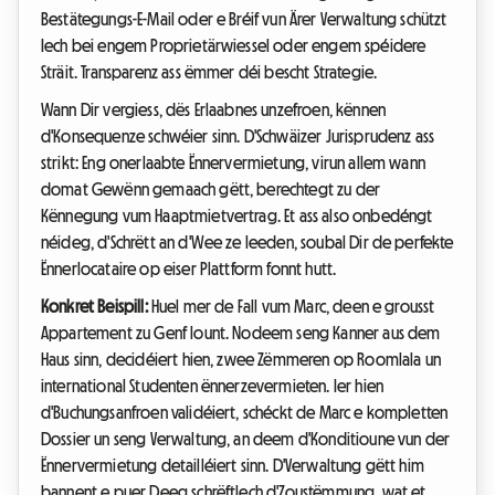
Bestätegungs-E-Mail oder e Bréif vun Ärer Verwaltung schützt
Iech bei engem Proprietärwiessel oder engem spéidere
Sträit. Transparenz ass ëmmer déi bescht Strategie.
Wann Dir vergiess, dës Erlaabnes unzefroen, kënnen
d'Konsequenze schwéier sinn. D'Schwäizer Jurisprudenz ass
strikt: Eng onerlaabte Ënnervermietung, virun allem wann
domat Gewënn gemaach gëtt, berechtegt zu der
Kënnegung vum Haaptmietvertrag. Et ass also onbedéngt
néideg, d'Schrëtt an d'Wee ze leeden, soubal Dir de perfekte
Ënnerlocataire op eiser Plattform fonnt hutt.
Konkret Beispill:
Huel mer de Fall vum Marc, deen e grousst
Appartement zu Genf lount. Nodeem seng Kanner aus dem
Haus sinn, decidéiert hien, zwee Zëmmeren op Roomlala un
international Studenten ënnerzevermieten. Ier hien
d'Buchungsanfroen validéiert, schéckt de Marc e kompletten
Dossier un seng Verwaltung, an deem d'Konditioune vun der
Ënnervermietung detailléiert sinn. D'Verwaltung gëtt him
bannent e puer Deeg schrëftlech d'Zoustëmmung, wat et