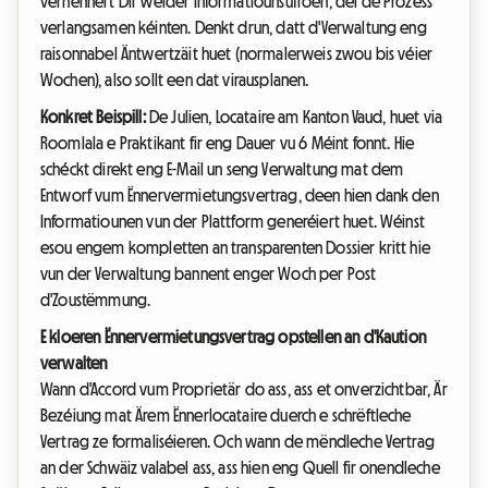
verhënnert Dir weider Informatiounsufroen, déi de Prozess
verlangsamen kéinten. Denkt drun, datt d'Verwaltung eng
raisonnabel Äntwertzäit huet (normalerweis zwou bis véier
Wochen), also sollt een dat virausplanen.
Konkret Beispill:
De Julien, Locataire am Kanton Vaud, huet via
Roomlala e Praktikant fir eng Dauer vu 6 Méint fonnt. Hie
schéckt direkt eng E-Mail un seng Verwaltung mat dem
Entworf vum Ënnervermietungsvertrag, deen hien dank den
Informatiounen vun der Plattform generéiert huet. Wéinst
esou engem kompletten an transparenten Dossier kritt hie
vun der Verwaltung bannent enger Woch per Post
d'Zoustëmmung.
E kloeren Ënnervermietungsvertrag opstellen an d'Kaution
verwalten
Wann d'Accord vum Proprietär do ass, ass et onverzichtbar, Är
Bezéiung mat Ärem Ënnerlocataire duerch e schrëftleche
Vertrag ze formaliséieren. Och wann de mëndleche Vertrag
an der Schwäiz valabel ass, ass hien eng Quell fir onendleche