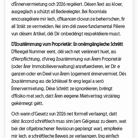
d'Ënnervermietung och 2026 regéiert. Dësen Text ass kloer,
ausgeglach a schützt all Bedeelegter. Bei Roomlala
encouragéiere mir Iech, d'Nuancen dovun ze beherrschen, fir
all Sträit ze vermeiden. Hei sinn déi zwee fundamental Piliere
vun dësem Artikel, déi Dir onbedéngt respektéiere musst.
D'Zoustëmmung vum Proprietär: En onëmgängleche Schrëtt
D'Reegel Nummer eent, déi sech net verännert huet, ass
d'Verpflichtung, d'vireg Zoustëmmung vun Ärem Proprietär
(oder Ärer Immobilieverwaltung) anzefuerderen, ier Dir e
ganzen oder en Deel vun Ärem Logement ënnervermiet. Dës
Zoustëmmung ass de Schlëssel fir eng legal a serö
Ënnervermietung. Dëse Schrëtt ze ignoréieren, bréngt
d'Risiko mat sech, datt Ären eegene Mietvertrag virzäiteg
gekënnegt gëtt.
Och wann d'Gesetz vun 2026 net formell verlaangt, datt
dëst Accord schrëftlech muss sinn (am Géigesaz zu deem, wat
bei der ofgebrachener Revisioun geplangt war), empfeele
mir Iech, e schrëftleche Beweis ze verlaangen. Eng einfach