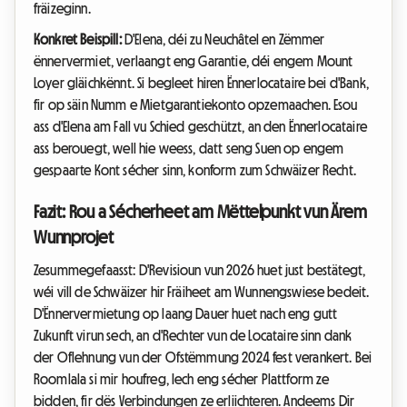
fräizeginn.
Konkret Beispill:
D'Elena, déi zu Neuchâtel en Zëmmer
ënnervermiet, verlaangt eng Garantie, déi engem Mount
Loyer gläichkënnt. Si begleet hiren Ënnerlocataire bei d'Bank,
fir op säin Numm e Mietgarantiekonto opzemaachen. Esou
ass d'Elena am Fall vu Schied geschützt, an den Ënnerlocataire
ass berouegt, well hie weess, datt seng Suen op engem
gespaarte Kont sécher sinn, konform zum Schwäizer Recht.
Fazit: Rou a Sécherheet am Mëttelpunkt vun Ärem
Wunnprojet
Zesummegefaasst: D'Revisioun vun 2026 huet just bestätegt,
wéi vill de Schwäizer hir Fräiheet am Wunnengswiese bedeit.
D'Ënnervermietung op laang Dauer huet nach eng gutt
Zukunft virun sech, an d'Rechter vun de Locataire sinn dank
der Oflehnung vun der Ofstëmmung 2024 fest verankert. Bei
Roomlala si mir houfreg, Iech eng sécher Plattform ze
bidden, fir dës Verbindungen ze erliichteren. Andeems Dir