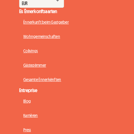
Eis Ënnerkonftsaarten
Ënnerkunft beim Gastgeber
Wohngemeinschaften
Colivings
Gästezëmmer
Gesamte Ënnerkënften
Entreprise
Blog
Karrièren
Press