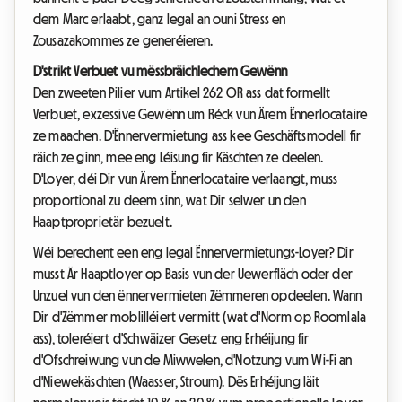
dem Marc erlaabt, ganz legal an ouni Stress en
Zousazakommes ze generéieren.
D'strikt Verbuet vu mëssbräichlechem Gewënn
Den zweeten Pilier vum Artikel 262 OR ass dat formellt
Verbuet, exzessive Gewënn um Réck vun Ärem Ënnerlocataire
ze maachen. D'Ënnervermietung ass kee Geschäftsmodell fir
räich ze ginn, mee eng Léisung fir Käschten ze deelen.
D'Loyer, déi Dir vun Ärem Ënnerlocataire verlaangt, muss
proportional zu deem sinn, wat Dir selwer un den
Haaptproprietär bezuelt.
Wéi berechent een eng legal Ënnervermietungs-Loyer? Dir
musst Är Haaptloyer op Basis vun der Uewerfläch oder der
Unzuel vun den ënnervermieten Zëmmeren opdeelen. Wann
Dir d'Zëmmer moblilléiert vermitt (wat d'Norm op Roomlala
ass), toleréiert d'Schwäizer Gesetz eng Erhéijung fir
d'Ofschreiwung vun de Miwwelen, d'Notzung vum Wi-Fi an
d'Niewekäschten (Waasser, Stroum). Dës Erhéijung läit