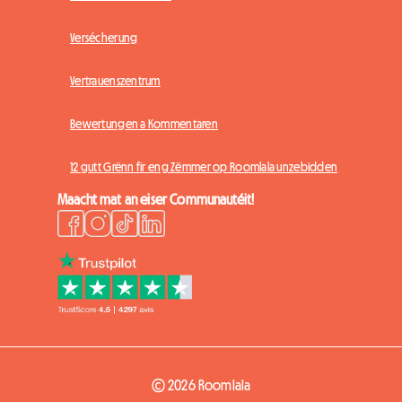
Versécherung
Vertrauenszentrum
Bewertungen a Kommentaren
12 gutt Grënn fir eng Zëmmer op Roomlala unzebidden
Maacht mat an eiser Communautéit!
© 2026 Roomlala