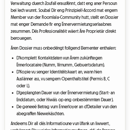
Verwaltung duerch Zoufall erausfënnt, datt eng aner Persoun
bei Iech wunnt. Soubal Dir eng Prinzipiell-Accord mat engem
Member vun der Roomlala-Community hutt, stellt en Dossier
mat enger Demande fir eng Ënnervermietungserlaabnes
zesummen. Dës Professionalitéit wäert Äre Proprietär direkt
berouegen.
Ären Dossier muss onbedéngt follgend Elementer enthalen:
D'komplett Kontaktdaten vun Ärem zukünftegen
Ënnerlocataire (Numm, Virnumm, Gebuertsdatum).
D'Kopie vu senger Identitéitskaart an, wann hien
Auslänner ass, vu sengem Openthaltstitel (Permis B, C
oder L).
D'geplangten Dauer vun der Ënnervermietung (Start- an
Enddatum, oder Hiwäis op eng onbestëmmten Dauer).
De geneeë Betrag vum Ënnerloyer an d'Detailer vun den
abegraffen Niewekäschten.
Andeems Dir all dës Informatioune vun Ufank un liwwert,