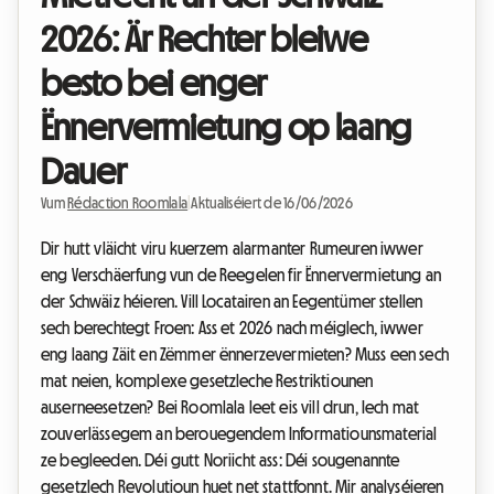
2026: Är Rechter bleiwe
besto bei enger
Ënnervermietung op laang
Dauer
Vum
Rédaction Roomlala
|
Aktualiséiert de 16/06/2026
Dir hutt vläicht viru kuerzem alarmanter Rumeuren iwwer
eng Verschäerfung vun de Reegelen fir Ënnervermietung an
der Schwäiz héieren. Vill Locatairen an Eegentümer stellen
sech berechtegt Froen: Ass et 2026 nach méiglech, iwwer
eng laang Zäit en Zëmmer ënnerzevermieten? Muss een sech
mat neien, komplexe gesetzleche Restriktiounen
auserneesetzen? Bei Roomlala leet eis vill drun, Iech mat
zouverlässegem an berouegendem Informatiounsmaterial
ze begleeden. Déi gutt Noriicht ass: Déi sougenannte
gesetzlech Revolutioun huet net stattfonnt. Mir analyséieren