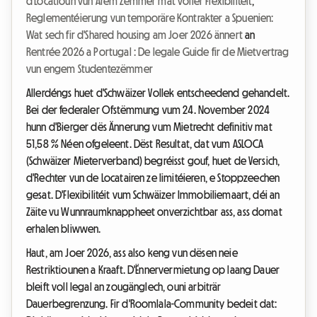
d'Locatioun vun Ärem Zëmmer mat voller Flexibilitéit
,
Reglementéierung vun temporäre Kontrakter a Spuenien:
Wat sech fir d'Shared housing am Joer 2026 ännert
an
Rentrée 2026 a Portugal : De legale Guide fir de Mietvertrag
vun engem Studentezëmmer
Allerdéngs huet d'Schwäizer Vollek entscheedend gehandelt.
Bei der federaler Ofstëmmung vum 24. November 2024
hunn d'Bierger dës Ännerung vum Mietrecht definitiv mat
51,58 % Néen ofgeleent. Dëst Resultat, dat vum ASLOCA
(Schwäizer Mieterverband) begréisst gouf, huet de Versich,
d'Rechter vun de Locatairen ze limitéieren, e Stoppzeechen
gesat. D'Flexibilitéit vum Schwäizer Immobiliemaart, déi an
Zäite vu Wunnraumknappheet onverzichtbar ass, ass domat
erhalen bliwwen.
Haut, am Joer 2026, ass also keng vun dësen neie
Restriktiounen a Kraaft. D'Ënnervermietung op laang Dauer
bleift voll legal an zougänglech, ouni arbiträr
Dauerbegrenzung. Fir d'Roomlala-Community bedeit dat: