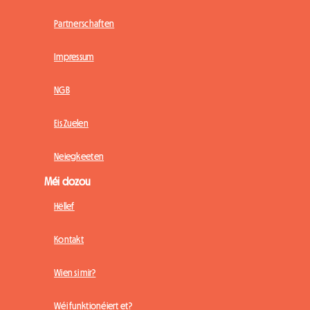
Partnerschaften
Impressum
NGB
Eis Zuelen
Neiegkeeten
Méi dozou
Hëllef
Kontakt
Wien si mir?
Wéi funktionéiert et?