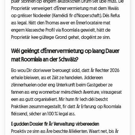
puer Stonnen op engem akustikschen Drum-Set übe muss. De
Proprietär verweigert d'Ënnervermietung mat dem Hiwäis
op gréisser Nodeeler (Kaméidi fir d'Noperschaft). Dës Refus
ass legal. Hätt den Thomas awer en Ënnerlocataire mat
engem klassesche Profil via Roomlala gewielt, hätt de
Proprietär kee gültege Grond gehat, dogéint ze sinn.
Wéi geléngt d'Ënnervermietung op laang Dauer
mat Roomlala an der Schwäiz?
Elo wou Dir doriwwer berouegt sidd, datt Är Rechter 2026
erhale bleiwen, ass et Zäit ze handelen. Jiddereen
z'ënnerhuelen oder eng Unterkunft beim Gastgeber ze
fannen ass eng wonnerbar mënschlech Aventure, virausgesat
een ass gutt organiséiert. Mir hunn fir Iech déi bescht
Praktiken zesummegestallt, fir datt Är Erfarung op Roomlala
fléissend, sécher an 100 % legal ass.
E gudden Dossier fir Är Verwaltung virbereeden
Proaktiv ze sinn ass Äre beschte Alliéierten. Waart net, bis Är