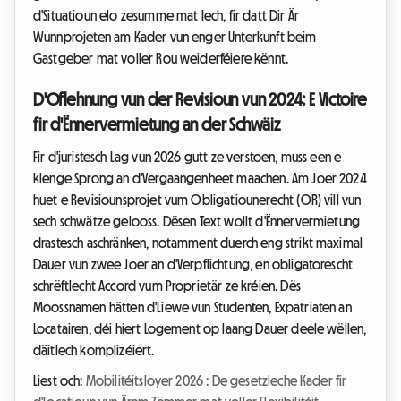
d'Situatioun elo zesumme mat Iech, fir datt Dir Är
Wunnprojeten am Kader vun enger Unterkunft beim
Gastgeber mat voller Rou weiderféiere kënnt.
D'Oflehnung vun der Revisioun vun 2024: E Victoire
fir d'Ënnervermietung an der Schwäiz
Fir d'juristesch Lag vun 2026 gutt ze verstoen, muss een e
klenge Sprong an d'Vergaangenheet maachen. Am Joer 2024
huet e Revisiounsprojet vum Obligatiounerecht (OR) vill vun
sech schwätze gelooss. Dësen Text wollt d'Ënnervermietung
drastesch aschränken, notamment duerch eng strikt maximal
Dauer vun zwee Joer an d'Verpflichtung, en obligatorescht
schrëftlecht Accord vum Proprietär ze kréien. Dës
Moossnamen hätten d'Liewe vun Studenten, Expatriaten an
Locatairen, déi hiert Logement op laang Dauer deele wëllen,
däitlech komplizéiert.
Liest och:
Mobilitéitsloyer 2026 : De gesetzleche Kader fir