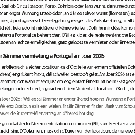
 Egal ob Dir zu Lissabon, Porto, Coimbra oder Faro wunnt, den umeldun
r an enger Wunneng unzebidden, an där ee selwer wunnt (Homestay), ass 
mmer, d'portugiessesch Gesetzgebung reegelt dës Praktike streng, fir all 
 Schrëtt heiansdo intimidéierend kënne wierken. Dofir hu mir dëse komple
etung a Portugal ze beherrschen. D'Zil ass kloer: de reglementaresche Ka
stoen an Iech ze erméiglechen, ganz gelooss ze vermieten oder ënnerz
fir Zëmmervermietung a Portugal am Joer 2026
 erfollegräich a sécher Locatioun ass d'Opstelle vun engem offiziellen Dok
hent) eng riskant Praxis, déi schwéier bestrooft gëtt. Am Joer 2026 ass e
 Zëmmer, och wann et sech just ëm eng einfach Ënnerkunft beim Gastgeb
lungen oder Schued, a garantéiert dem Student als Locataire d'Recht, d'r
oer 2026 : Wéi ee säi Zëmmer an enger Shared housing-Wunneng a Portu
 Wéi eng Optioun sollt een wielen, fir säin Zëmmer fir den Ufank vum Scho
 iwwer de Studente-Mietvertrag an d'Shared housing
 e grondsätzlech d'Steieridentifikatiounsnummeren (NIF) vum Besëtzer a vu
legräich sinn. D'Dokument muss och d'Dauer vun der Locatioun, de geneeë 