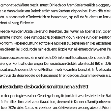
eng monatlech Miete bezilt, musst Dir Iech op Ärem Steierberäich aloggen
 ass dann direkt am Steierberäich vum Student disponibel. Et ass dës elek
abt, automatesch d'Steierofzich ze berechnen, op déi de Student um Enn v
ent all seng Virdeeler.
eegel vun der Digitaliséierung. Besëtzer, déi iwwer 65 Joer al sinn, oder
e Plafong, dee vum Staat festgeluecht gouf), kënne vun der elektrones
 konform Pabeierquittung (offizielle Modell) auszestellen an dës Akomm
r an dësem Fall sidd, rode mir Iech, eng Kopie vun all ënnerschriwwener 
ioun oppasse muss, sinn zahlreich. Déi informell Locatioun, déi duerch d'
bei enger Kontroll oder enger Denunciatioun Geldstrofen tëscht 150 an 3.750
 Locataire. Andeems Dir eng Plattform wéi Roomlala benotzt, fir Äre Locatai
kt vun de Steierregele de Fundament fir en gelooss Zesummeliewen ass.
t (estudante deslocado): Konditiounen a Schrëtt
n der portugiessescher Gesetzgebung fir jonk Leit ass de steierleche St
ir Familljen finanziell ze entlaaschten, deenen hir Kanner d'Familljenheem 
oer 2026 dëse Status ze verstoen an z'aktivéieren, ass eng absolut Priori