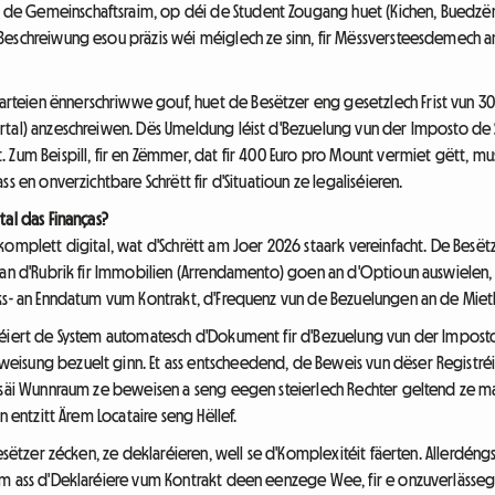
e Gemeinschaftsraim, op déi de Student Zougang huet (Kichen, Buedzë
eschreiwung esou präzis wéi méiglech ze sinn, fir Mëssversteesdemech am
eien ënnerschriwwe gouf, huet de Besëtzer eng gesetzlech Frist vun 30 
tal) anzeschreiwen. Dës Umeldung léist d'Bezuelung vun der Imposto de S
 Zum Beispill, fir en Zëmmer, dat fir 400 Euro pro Mount vermiet gëtt, 
s en onverzichtbare Schrëtt fir d'Situatioun ze legaliséieren.
al das Finanças?
komplett digital, wat d'Schrëtt am Joer 2026 staark vereinfacht. De Bes
 an d'Rubrik fir Immobilien (Arrendamento) goen an d'Optioun auswielen, 
nks- an Enndatum vum Kontrakt, d'Frequenz vun de Bezuelungen an de Miet
réiert de System automatesch d'Dokument fir d'Bezuelung vun der Impost
eisung bezuelt ginn. Et ass entscheedend, de Beweis vun dëser Regist
 säi Wunnraum ze beweisen a seng eegen steierlech Rechter geltend ze ma
n entzitt Ärem Locataire seng Hëllef.
Besëtzer zécken, ze deklaréieren, well se d'Komplexitéit fäerten. Allerdéng
em ass d'Deklaréiere vum Kontrakt deen eenzege Wee, fir e onzuverlässeg