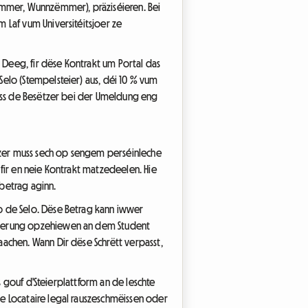
mmer, Wunnzëmmer), präziséieren. Bei
 Laf vum Universitéitsjoer ze
Deeg, fir dëse Kontrakt um Portal das
elo (Stempelsteier) aus, déi 10 % vum
muss de Besëtzer bei der Umeldung eng
ëtzer muss sech op sengem perséinleche
fir en neie Kontrakt matzedeelen. Hie
betrag aginn.
o de Selo. Dëse Betrag kann iwwer
réierung opzehiewen an dem Student
achen. Wann Dir dëse Schrëtt verpasst,
s gouf d'Steierplattform an de leschte
e Locataire legal rauszeschmëissen oder