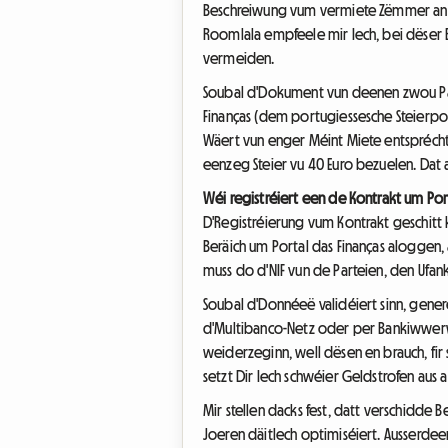
Beschreiwung vum vermiete Zëmmer an d
Roomlala empfeele mir Iech, bei dëser B
vermeiden.
Soubal d'Dokument vun deenen zwou Part
Finanças (dem portugiessesche Steierpor
Wäert vun enger Méint Miete entsprécht.
eenzeg Steier vu 40 Euro bezuelen. Dat as
Wéi registréiert een de Kontrakt um Port
D'Registréierung vum Kontrakt geschitt 
Beräich um Portal das Finanças aloggen,
muss do d'NIF vun de Parteien, den Ufa
Soubal d'Donnéeë validéiert sinn, gene
d'Multibanco-Netz oder per Bankiwwerw
weiderzeginn, well dësen en brauch, fir
setzt Dir Iech schwéier Geldstrofen aus a
Mir stellen dacks fest, datt verschidde 
Joeren däitlech optimiséiert. Ausserde