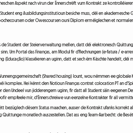
schen Aspekt nach virun der Ënnerschrëft vum Kontrakt ze kontrolléieren
de Student eng Ausbildungsinstitutioun besiche muss, déi en akademesche
proochecoursen oder Owescoursen ouni Diplom erméiglechen et normalerw
uss de Student der Steierverwaltung mellen, datt déi elektronesch Quittun
nn. Um Portal das Finanças, am Modul fir d'Rechnungen (e-fatura / e-ar
g (Educação) klasséieren an uginn, datt et sech ëm Käschte handelt, déi
unnengsgemeinschaft (Shared housing) lount, wou nëmmen ee globale 
méi komplex. Hei kënnt den Notioun Finanças contrat colocation PT an d'Spi
loer den Undeel vun jidderengem uginn, fir datt all Student säin eegenen De
ofir empfeele mir, d'Ënnerschreiwe vun eenzelne Kontrakter fir all vermitt
rëtt bezüglech dësem Status maachen, ausser de Kontrakt ufanks korrekt
eng Quittunge monatlech auszestellen. Dat ass eng Team-Aarbecht: de Bes