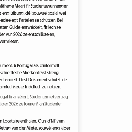
gsfähege Maart fir Studentewunnengen
eng Léisung, déi souwuel sozial wéi
bedeelegt Parteien ze schützen. Bei
tten Guide entwéckelt, fir Iech ze
der vun 2026 ze entschlësselen,
evermieten.
ument. A Portugal ass d'informell
 schrëftleche Mietkontrakt streng
er handelt. Dëst Dokument schützt de
aimlechkeete friddlech ze notzen.
gal finanzéiert
,
Studentemietvertrag
uljoer 2026 ze lounen?
an
Studente-
m Locataire enthalen. Ouni d'NIF vum
Betrag vun der Miete, souwéi eng kloer