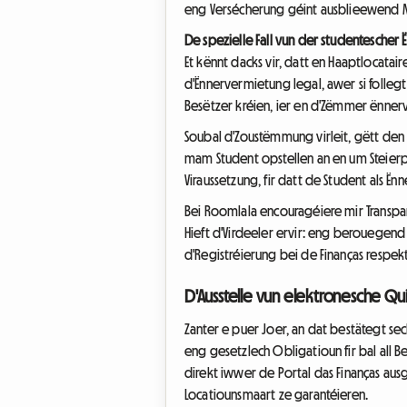
eng Versécherung géint ausblieewend Miet
De spezielle Fall vun der studentescher
Et kënnt dacks vir, datt en Haaptlocata
d'Ënnervermietung legal, awer si folle
Besëtzer kréien, ier en d'Zëmmer ënne
Soubal d'Zoustëmmung virleit, gëtt den
mam Student opstellen an en um Steierpo
Viraussetzung, fir datt de Student als Ën
Bei Roomlala encouragéiere mir Transpa
Hieft d'Virdeeler ervir: eng berouegend
d'Registréierung bei de Finanças respekt
D'Ausstelle vun elektronesche Qu
Zanter e puer Joer, an dat bestätegt se
eng gesetzlech Obligatioun fir bal all 
direkt iwwer de Portal das Finanças aus
Locatiounsmaart ze garantéieren.