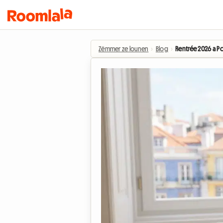
Zëmmer ze lounen
›
Blog
›
Rentrée 2026 a P