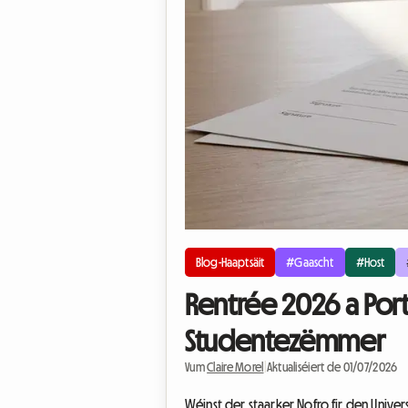
Blog-Haaptsäit
#Gaascht
#Host
Rentrée 2026 a Por
Studentezëmmer
Vum
Claire Morel
|
Aktualiséiert de 01/07/2026
Wéinst der staarker Nofro fir den Unive