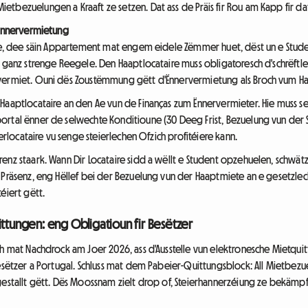
bezuelungen a Kraaft ze setzen. Dat ass de Präis fir Rou am Kapp fir dat 
 Ënnervermietung
ire, dee säin Appartement mat engem eidele Zëmmer huet, dëst un e Stude
gt ganz strenge Reegele. Den Haaptlocataire muss obligatoresch d'schr
rvermiet. Ouni dës Zoustëmmung gëtt d'Ënnervermietung als Broch vum H
 Haaptlocataire an den Ae vun de Finanças zum Ënnervermieter. Hie muss 
rtal ënner de selwechte Konditioune (30 Deeg Frist, Bezuelung vun der St
nerlocataire vu senge steierlechen Ofzich profitéiere kann.
renz staark. Wann Dir Locataire sidd a wëllt e Student opzehuelen, schw
 Präsenz, eng Hëllef bei der Bezuelung vun der Haaptmiete an e gesetzle
éiert gëtt.
ittungen: eng Obligatioun fir Besëtzer
ch mat Nachdrock am Joer 2026, ass d'Ausstelle vun elektronesche Mietqui
Besëtzer a Portugal. Schluss mat dem Pabeier-Quittungsblock: All Mietbez
gestallt gëtt. Dës Moossnam zielt drop of, Steierhannerzéiung ze bekämp