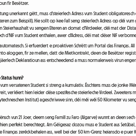
oun fir Besëtzer.
altung unerkannt gëtt, muss d'steierlech Adress vum Student obligatoresc
eren zum Beispill). Hie sollt op kee Fall seng steierlech Adress op déi vu
um Steierhaushalt vu sengen Elteren an domat d'Virdeeler, déi mat der Dist
 d'NIF vum Student enthalen, awer d'Adress, déi mat dëser NIF verbonne a
automatesch. Si erfuerdert e proaktiven Schrëtt um Portal das Finanças. A
nto aloggen, fir ze mellen, datt de Mietkontrakt, deen de Besëtzer regi
s jäerlech Deklaratioun ass entscheedend a muss normalerweis virun enger
Status hunn?
 vum versatenen Student si streng a kumulativ. Éischtens muss de jonke Mën
eit, verléiert hien leider dëse spezifesche steierleche Virdeel. Zweetens
polytechneschen Institut) ageschriwwe sinn, déi méi wéi 50 Kilometer vu 
Mënsch vun 21 Joer, deem seng Famill zu Faro (Algarve) wunnt an deen sech 
ss hien perfekt berechtegt. Am Géigesaz dozou muss e Student aus Setúbal
 Finanças zeréckbehalen ass, well bei der 50 km-Grenz heiansdo e puer 