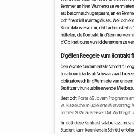
Zëmmer an hirer Wunneng ze vermieten.
ass besonnesch ugespaant, an en Zëmme
och finanziell avantagéis ass. Wéi och ë
Roomlala wësse mir, datt administratiiv
hëllefen, de Kontrakt fir d'Zëmmervermi
d'Obligatioune vun jidderengem ze ver
D'gëllen Reegele vum Kontrakt 
Den éischte fundamentale Schrëtt fir eng
Locatioun (dacks als Schwaarzaart bezeec
obligatoresch fir d'Vermiete vun engem
Besëtzer virun ausblieewende Mietbezue
Liest och:
Porta 65 Jovem Programm am J
vs. klassesche miubléierte Mietvertrag:
rentrée 2026 zu Bréissel: Dat Wichtegst
Fir datt dëse Kontrakt valabel ass, muss
Student kann keen legale Schrëtt erfol