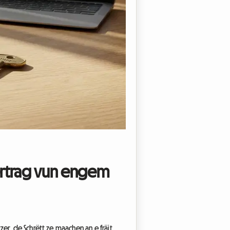
vertrag vun engem
er, de Schrëtt ze maachen an e fräit