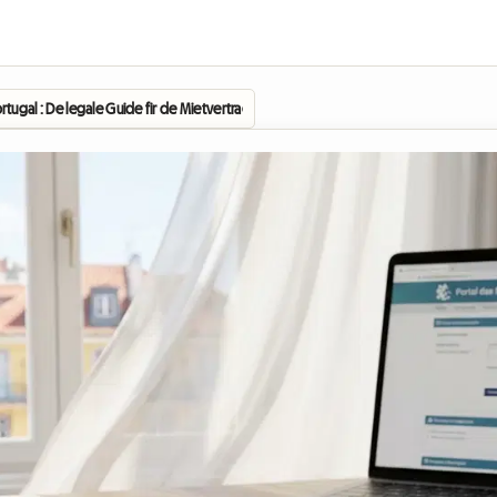
ortugal : De legale Guide fir de Mietvertrag vun engem Studentezëmmer