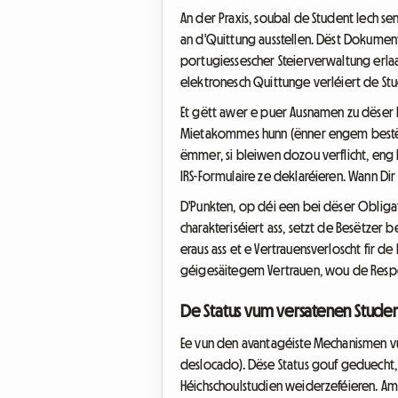
An der Praxis, soubal de Student Iech s
an d'Quittung ausstellen. Dëst Dokument
portugiessescher Steierverwaltung erla
elektronesch Quittunge verléiert de Stud
Et gëtt awer e puer Ausnamen zu dëser R
Mietakommes hunn (ënner engem bestëmmt
ëmmer, si bleiwen dozou verflicht, eng
IRS-Formulaire ze deklaréieren. Wann Di
D'Punkten, op déi een bei dëser Obligat
charakteriséiert ass, setzt de Besëtzer 
eraus ass et e Vertrauensverloscht fir de
géigesäitegem Vertrauen, wou de Respe
De Status vum versatenen Studen
Ee vun den avantagéiste Mechanismen vu
deslocado). Dëse Status gouf geduecht, f
Héichschoulstudien weiderzeféieren. Am J