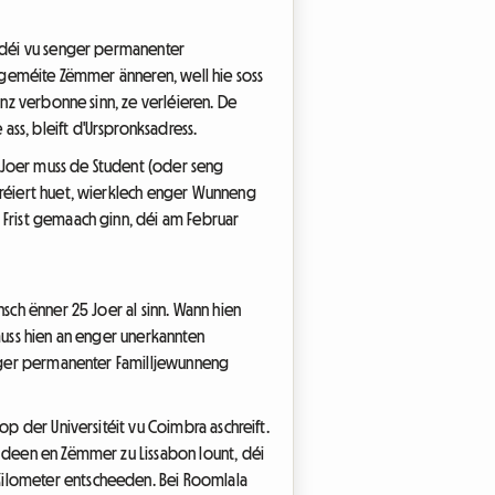
h déi vu senger permanenter
m geméite Zëmmer änneren, well hie soss
anz verbonne sinn, ze verléieren. De
ss, bleift d'Urspronksadress.
ll Joer muss de Student (oder seng
stréiert huet, wierklech enger Wunneng
 Frist gemaach ginn, déi am Februar
sch ënner 25 Joer al sinn. Wann hien
 muss hien an enger unerkannten
senger permanenter Familljewunneng
op der Universitéit vu Coimbra aschreift.
, deen en Zëmmer zu Lissabon lount, déi
Kilometer entscheeden. Bei Roomlala