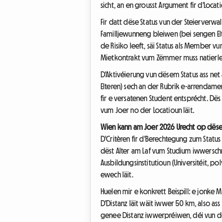
sicht, an en grousst Argument fir d'Locati
Fir datt dëse Status vun der Steierverw
Familljewunneng bleiwen (bei sengen Elt
de Risiko leeft, säi Status als Member v
Mietkontrakt vum Zëmmer muss natierlech
D'Aktivéierung vun dësem Status ass net 
Elteren) sech an der Rubrik e-arrendame
fir e versatenen Student entsprécht. Dë
vum Joer no der Locatioun läit.
Wien kann am Joer 2026 Urecht op dëse 
D'Critèren fir d'Berechtegung zum Status
dëst Alter am Laf vum Studium iwwerschr
Ausbildungsinstitutioun (Universitéit, 
ewech läit.
Huelen mir e konkrett Beispill: e jonke 
D'Distanz läit wäit iwwer 50 km, also a
genee Distanz iwwerpréiwen, déi vun de