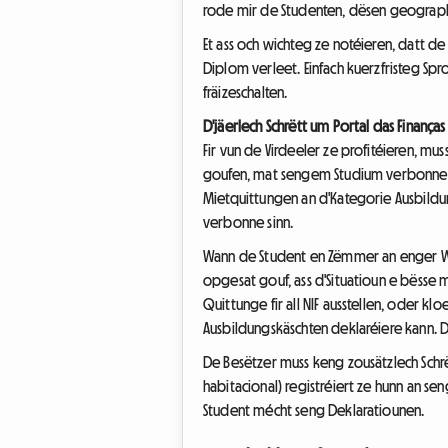
rode mir de Studenten, dësen geographe
Et ass och wichteg ze notéieren, datt 
Diplom verleet. Einfach kuerzfristeg S
fräizeschalten.
D'jäerlech Schrëtt um Portal das Finanças
Fir vun de Virdeeler ze profitéieren, m
goufen, mat sengem Studium verbonne si
Mietquittungen an d'Kategorie Ausbildun
verbonne sinn.
Wann de Student en Zëmmer an enger W
opgesat gouf, ass d'Situatioun e bësse 
Quittunge fir all NIF ausstellen, oder k
Ausbildungskäschten deklaréiere kann. D
De Besëtzer muss keng zousätzlech Sch
habitacional) registréiert ze hunn an s
Student mécht seng Deklaratiounen.