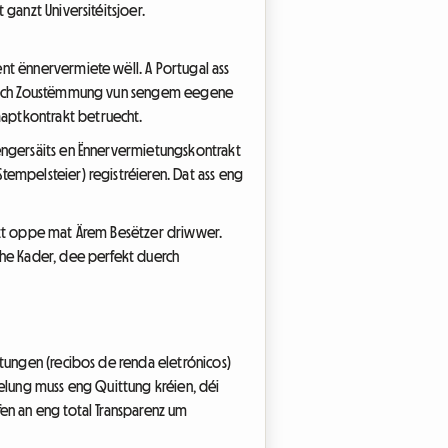
ganzt Universitéitsjoer.
nt ënnervermiete wëll. A Portugal ass
ëftlech Zoustëmmung vun sengem eegene
aaptkontrakt betruecht.
sengersäits en Ënnervermietungskontrakt
empelsteier) registréieren. Dat ass eng
ätzt oppe mat Ärem Besëtzer driwwer.
che Kader, dee perfekt duerch
ttungen (recibos de renda eletrónicos)
uelung muss eng Quittung kréien, déi
fen an eng total Transparenz um