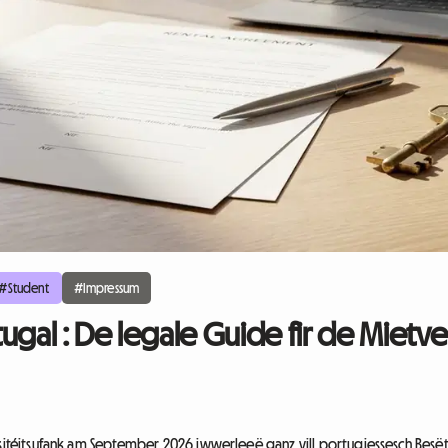
#Student
#Impressum
tugal : De legale Guide fir de Miet
rsitéitsufank am September 2026 iwwerleeë ganz vill portugiessesch Besëtz