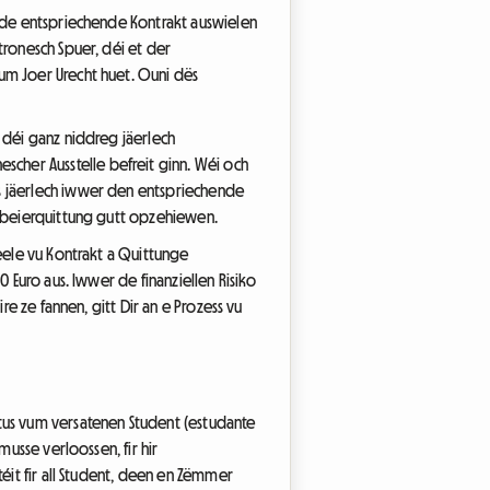
, de entspriechende Kontrakt auswielen
tronesch Spuer, déi et der
um Joer Urecht huet. Ouni dës
 déi ganz niddreg jäerlech
cher Ausstelle befreit ginn. Wéi och
es jäerlech iwwer den entspriechende
Pabeierquittung gutt opzehiewen.
Feele vu Kontrakt a Quittunge
 Euro aus. Iwwer de finanziellen Risiko
re ze fannen, gitt Dir an e Prozess vu
atus vum versatenen Student (estudante
musse verloossen, fir hir
téit fir all Student, deen en Zëmmer