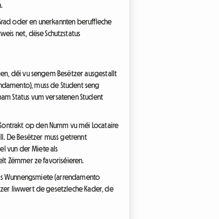
.
 Grad oder en unerkannten beruffleche
eis net, dëse Schutzstatus
gen, déi vu sengem Besëtzer ausgestallt
rendamento), muss de Student seng
 mam Status vum versatenen Student
Kontrakt op den Numm vu méi Locataire
ll. De Besëtzer muss getrennt
el vun der Miete als
elt Zëmmer ze favoriséieren.
 als Wunnengsmiete (arrendamento
ëtzer liwwert de gesetzleche Kader, de