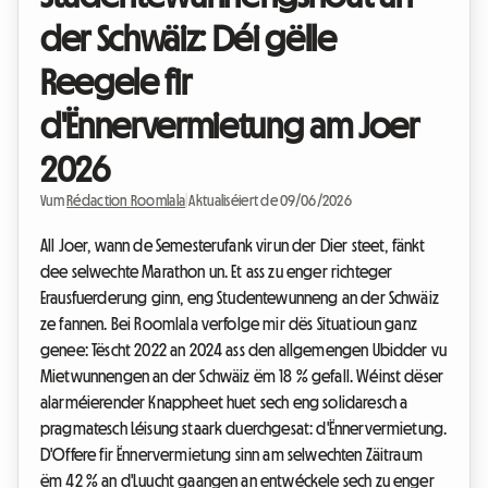
der Schwäiz: Déi gëlle
Reegele fir
d'Ënnervermietung am Joer
2026
Vum
Rédaction Roomlala
|
Aktualiséiert de 09/06/2026
All Joer, wann de Semesterufank virun der Dier steet, fänkt
dee selwechte Marathon un. Et ass zu enger richteger
Erausfuerderung ginn, eng Studentewunneng an der Schwäiz
ze fannen. Bei Roomlala verfolge mir dës Situatioun ganz
genee: Tëscht 2022 an 2024 ass den allgemengen Ubidder vu
Mietwunnengen an der Schwäiz ëm 18 % gefall. Wéinst dëser
alarméierender Knappheet huet sech eng solidaresch a
pragmatesch Léisung staark duerchgesat: d'Ënnervermietung.
D'Offere fir Ënnervermietung sinn am selwechten Zäitraum
ëm 42 % an d'Luucht gaangen an entwéckele sech zu enger