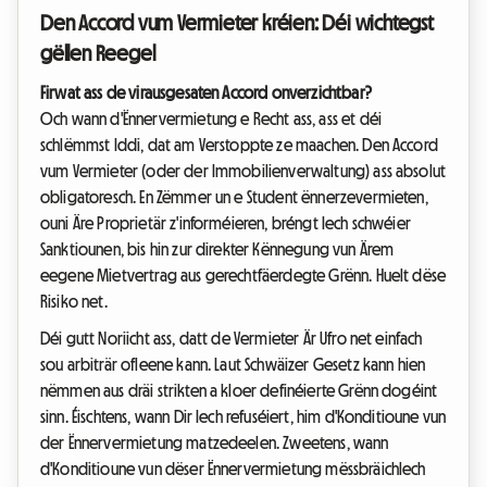
Den Accord vum Vermieter kréien: Déi wichtegst
gëllen Reegel
Firwat ass de virausgesaten Accord onverzichtbar?
Och wann d'Ënnervermietung e Recht ass, ass et déi
schlëmmst Iddi, dat am Verstoppte ze maachen. Den Accord
vum Vermieter (oder der Immobilienverwaltung) ass absolut
obligatoresch. En Zëmmer un e Student ënnerzevermieten,
ouni Äre Proprietär z'informéieren, bréngt Iech schwéier
Sanktiounen, bis hin zur direkter Kënnegung vun Ärem
eegene Mietvertrag aus gerechtfäerdegte Grënn. Huelt dëse
Risiko net.
Déi gutt Noriicht ass, datt de Vermieter Är Ufro net einfach
sou arbiträr ofleene kann. Laut Schwäizer Gesetz kann hien
nëmmen aus dräi strikten a kloer definéierte Grënn dogéint
sinn. Éischtens, wann Dir Iech refuséiert, him d'Konditioune vun
der Ënnervermietung matzedeelen. Zweetens, wann
d'Konditioune vun dëser Ënnervermietung mëssbräichlech