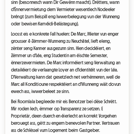
sinn (besonnesch wann Dir Gewënn maacht). Drëttens, wann
d'Ënnervermietung dem Vermieter wesentlech Nodeeler
bréngt (zum Beispill eng Iwwerbelegung vun der Wunneng
oder bewisen Kaméidi-Belästegung).
Loosst eis e konkrete Fall huelen: De Marc, Mieter vun enger
grousser 4-Zëmmer-Wunneng zu Neuchâtel, lieft eleng,
zënter seng Kanner ausgezunn sinn. Hien decidéiert, en
Zëmmer un d'Léa, eng Studentin am éischte Semester,
ënnerzevermieten. De Marc informéiert seng Verwaltung an
detailéiert de verlaangte Loyer an d'Identitéit vun der Léa.
D'Verwaltung kann dat gesetzlech net verhënneren, well de
Marc all Konditioune respektéiert an d'Wunneng wäit dovun
ewech ass, iwwerbeleet ze sinn.
Bei Roomlala begleede mir eis Benotzer bei dëse Schrëtt.
Mir roden Iech, ëmmer op Transparenz ze setzen. E
Proprietär, deen duerch en éierlecht an korrekt Vorgehen
berouegt ass, gëtt zu engem benevolen Partner. Vertrauen
ass de Schlëssel vum Logement beim Gastgeber.