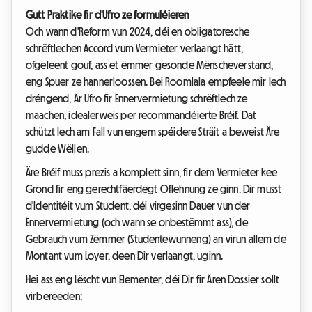
Gutt Praktike fir d'Ufro ze formuléieren
Och wann d'Reform vun 2024, déi en obligatoresche
schrëftlechen Accord vum Vermieter verlaangt hätt,
ofgeleent gouf, ass et ëmmer gesonde Mënscheverstand,
eng Spuer ze hannerloossen. Bei Roomlala empfeele mir Iech
dréngend, Är Ufro fir Ënnervermietung schrëftlech ze
maachen, idealerweis per recommandéierte Bréif. Dat
schützt Iech am Fall vun engem spéidere Sträit a beweist Äre
gudde Wëllen.
Äre Bréif muss prezis a komplett sinn, fir dem Vermieter kee
Grond fir eng gerechtfäerdegt Oflehnung ze ginn. Dir musst
d'Identitéit vum Student, déi virgesinn Dauer vun der
Ënnervermietung (och wann se onbestëmmt ass), de
Gebrauch vum Zëmmer (Studentewunneng) an virun allem de
Montant vum Loyer, deen Dir verlaangt, uginn.
Hei ass eng Lëscht vun Elementer, déi Dir fir Ären Dossier sollt
virbereeden: