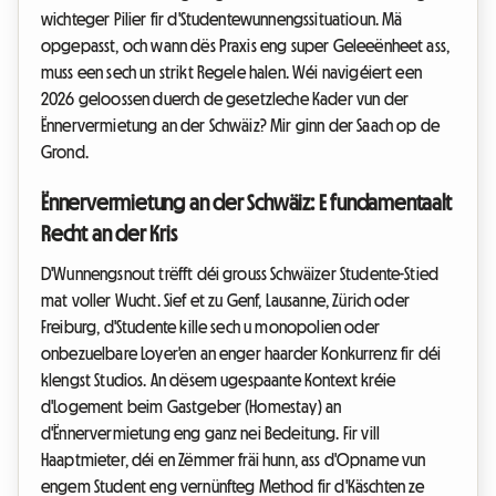
wichteger Pilier fir d'Studentewunnengssituatioun. Mä
opgepasst, och wann dës Praxis eng super Geleeënheet ass,
muss een sech un strikt Regele halen. Wéi navigéiert een
2026 geloossen duerch de gesetzleche Kader vun der
Ënnervermietung an der Schwäiz? Mir ginn der Saach op de
Grond.
Ënnervermietung an der Schwäiz: E fundamentaalt
Recht an der Kris
D'Wunnengsnout trëfft déi grouss Schwäizer Studente-Stied
mat voller Wucht. Sief et zu Genf, Lausanne, Zürich oder
Freiburg, d'Studente kille sech u monopolien oder
onbezuelbare Loyer'en an enger haarder Konkurrenz fir déi
klengst Studios. An dësem ugespaante Kontext kréie
d'Logement beim Gastgeber (Homestay) an
d'Ënnervermietung eng ganz nei Bedeitung. Fir vill
Haaptmieter, déi en Zëmmer fräi hunn, ass d'Opname vun
engem Student eng vernünfteg Method fir d'Käschten ze