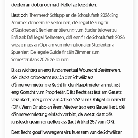
deelen an dobäi och nach Hëllef ze leeschten.
Liest och:
Thermesch Schlupp an de Schoulufank 2026: Eng
Zëmmer doheem ze verlounen, déi legal Léisung fir
d'Gastgeber?
,
Reglementéierung vum Studenteloyer zu
Bréissel: Déi legal Neiheeten, déi een fir de Schoulufank 2026
wësse muss
an
Opnam vun internationalen Studenten a
Spuenien: De legale Guide fir säin Zëmmer zum
Semesterufank 2026 ze lounen
Et ass wichteg un eng fundamentaal Wourecht z'erënneren,
déi dacks onbekannt ass: An der Schwäiz ass
d'Ënnervermietung e Recht fir den Haaptmieter an net just
eng Gonscht vum Proprietär. Dëst Recht ass fest am Gesetz
verankert, méi genee am Artikel 262 vum Obligatiounerecht
(OR). Wann Dir also an Ärem Mietvertrag eng Klausel liest, déi
d'Ënnervermietung einfach verbitt, da wësst, datt dës
juristesch gesinn ongëlteg ass (laut Artikel 257 vum OR).
Dëst Recht gouf iwwregens viru kuerzem vun de Schwäizer