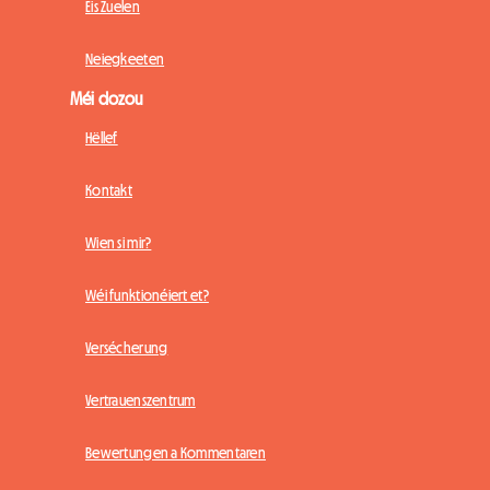
Eis Zuelen
Neiegkeeten
Méi dozou
Hëllef
Kontakt
Wien si mir?
Wéi funktionéiert et?
Versécherung
Vertrauenszentrum
Bewertungen a Kommentaren