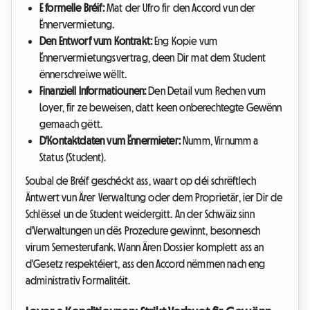
E formelle Bréif:
Mat der Ufro fir den Accord vun der
Ënnervermietung.
Den Entworf vum Kontrakt:
Eng Kopie vum
Ënnervermietungsvertrag, deen Dir mat dem Student
ënnerschreiwe wëllt.
Finanziell Informatiounen:
Den Detail vum Rechen vum
Loyer, fir ze beweisen, datt keen onberechtegte Gewënn
gemaach gëtt.
D'Kontaktdaten vum Ënnermieter:
Numm, Virnumm a
Status (Student).
Soubal de Bréif geschéckt ass, waart op déi schrëftlech
Äntwert vun Ärer Verwaltung oder dem Proprietär, ier Dir de
Schlëssel un de Student weidergitt. An der Schwäiz sinn
d'Verwaltungen un dës Prozedure gewinnt, besonnesch
virum Semesterufank. Wann Ären Dossier komplett ass an
d'Gesetz respektéiert, ass den Accord nëmmen nach eng
administrativ Formalitéit.