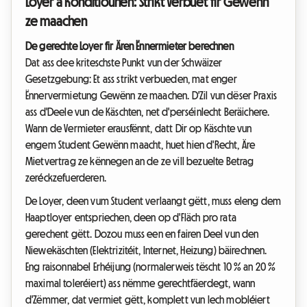
Loyer a Konditiounen: Strikt Verbuet fir Gewënn
ze maachen
De gerechte Loyer fir Ären Ënnermieter berechnen
Dat ass dee kriteschste Punkt vun der Schwäizer
Gesetzgebung: Et ass strikt verbueden, mat enger
Ënnervermietung Gewënn ze maachen. D'Zil vun dëser Praxis
ass d'Deele vun de Käschten, net d'perséinlecht Beräichere.
Wann de Vermieter erausfënnt, datt Dir op Käschte vun
engem Student Gewënn maacht, huet hien d'Recht, Äre
Mietvertrag ze kënnegen an de ze vill bezuelte Betrag
zeréckzefuerderen.
De Loyer, deen vum Student verlaangt gëtt, muss eleng dem
Haaptloyer entspriechen, deen op d'Fläch pro rata
gerechent gëtt. Dozou muss een en fairen Deel vun den
Niewekäschten (Elektrizitéit, Internet, Heizung) bäirechnen.
Eng raisonnabel Erhéijung (normalerweis tëscht 10 % an 20 %
maximal toleréiert) ass nëmme gerechtfäerdegt, wann
d'Zëmmer, dat vermiet gëtt, komplett vun Iech mobléiert