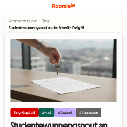
Zëmmer ze lounen
›
Blog
›
Studentewunnengsnout an der Schwäiz: Déi gëlle Reegele fir d'Ënnervermi
Blog-Haaptsäit
#Host
#Student
#Impressum
Studentewunnengsnout an