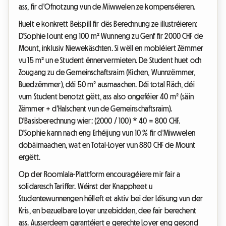
ass, fir d'Ofnotzung vun de Miwwelen ze kompenséieren.
Huelt e konkrett Beispill fir dës Berechnung ze illustréieren:
D'Sophie lount eng 100 m² Wunneng zu Genf fir 2000 CHF de
Mount, inklusiv Niewekäschten. Si wëll en mobléiert Zëmmer
vu 15 m² un e Student ënnervermieten. De Student huet och
Zougang zu de Gemeinschaftsraim (Kichen, Wunnzëmmer,
Buedzëmmer), déi 50 m² ausmaachen. Déi total Fläch, déi
vum Student benotzt gëtt, ass also ongeféier 40 m² (säin
Zëmmer + d'Halschent vun de Gemeinschaftsraim).
D'Basisberechnung wier: (2000 / 100) * 40 = 800 CHF.
D'Sophie kann nach eng Erhéijung vun 10 % fir d'Miwwelen
dobäimaachen, wat en Total-Loyer vun 880 CHF de Mount
ergëtt.
Op der Roomlala-Plattform encouragéiere mir fair a
solidaresch Tariffer. Wéinst der Knappheet u
Studentewunnengen hëlleft et aktiv bei der Léisung vun der
Kris, en bezuelbare Loyer unzebidden, dee fair berechent
ass. Ausserdeem garantéiert e gerechte Loyer eng gesond