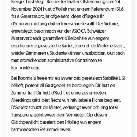
Bierger bestätegt. Bei der federaller Ofstëmmung vum 24.
November 2024 huet d'Vollek mat engem Referendum (51,6
%) e Gesetzesprojet ofgeleent, deen d'Regele fir
d'Ënnervermietung däitlech verschäerfe sollt. Dës Victoire,
ënnerstëtzt besonnesch vun der ASLOCA (Schwäizer
Mieterverband), garantéiert d'Beibehale vun engem
equilibréierte gesetzleche Kader, deen et de Mieter erlaabt,
weider Zëmmeren u Studente kënnen unzebidden, ouni sech
mat erdréckenden administrative Contrainten ze
konfrontéieren.
Bei Roomlala freeë mir eis iwwer dës gesetzlech Stabilitéit. Si
hëlleft, potenziell Gastgeber ze berouegen. Dir hutt en
Zëmmer fräi? Dir hutt d'Recht et ënnerzevermieten.
Allerdéngs gëtt dëst Recht vun inévitabele Flichte begleet.
D'Gesetz schützt de Mieter, verlaangt awer och eng total
Transparenz géintiwwer dem Vermieter. Op dësem
Gläichgewiicht baséiert den Erfolleg vun engem
harmoneschen Zesummeliewen.