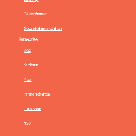
Gästezëmmer
Gesamte Ënnerkënften
Entreprise
Blog
Karrièren
Press
Partnerschaften
Impressum
NGB