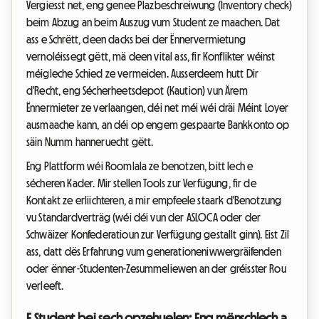
Vergiesst net, eng genee Plazbeschreiwung (Inventory check)
beim Abzug an beim Auszug vum Student ze maachen. Dat
ass e Schrëtt, deen dacks bei der Ënnervermietung
vernoléissegt gëtt, mä deen vital ass, fir Konflikter wéinst
méigleche Schied ze vermeiden. Ausserdeem hutt Dir
d'Recht, eng Sécherheetsdepot (Kaution) vun Ärem
Ënnermieter ze verlaangen, déi net méi wéi dräi Méint Loyer
ausmaache kann, an déi op engem gespaarte Bankkonto op
säin Numm hanneruecht gëtt.
Eng Plattform wéi Roomlala ze benotzen, bitt Iech e
sécheren Kader. Mir stellen Tools zur Verfügung, fir de
Kontakt ze erliichteren, a mir empfeele staark d'Benotzung
vu Standardverträg (wéi déi vun der ASLOCA oder der
Schwäizer Konfederatioun zur Verfügung gestallt ginn). Eist Zil
ass, datt dës Erfahrung vum generationeniwwergräifenden
oder ënner-Studenten-Zesummeliewen an der gréisster Rou
verleeft.
E Student bei sech opzehuelen: Eng mënschlech a