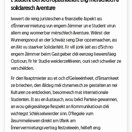
solidaresch Aventure
Iwwert de reng juristeschen a finanzielle Aspekt ass
d'Ënnervermietung vun engem Zëmmer un e Student virun
allem eng wonnerbar mënschlech Aventure. Wéinst der
Wunnengsnout an der Schwäiz seng Dier opzemaachen, ass
en Akt vu staarker Solidaritéit. Fir vill jonk Leit ass d'Sich no
engem Zëmmer beim Gastgeber déi eenzeg liewensfäeg
Optioun, fir hir Studie weiderzeféieren, ouni sech schwéier ze
verschëlden.
Fir den Haaptmieter ass et och d'Geleeënheet, d'Einsamkeet
ze briechen, den Alldag méi dynamesch ze gestalten an nei
Kulturen ze entdecken, besonnesch mat internationale
Studenten. Et ass en Austausch, wou béid Parteie gewannen,
an wou géigesäitege Respekt an Kommunikatioun déi
wichtegst Schlësselwierder sinn. D'Regele vum
Zesummeliewen direkt am Ufank am
Ënnervermietungsvertrag festzeleeën, hëlleft eng