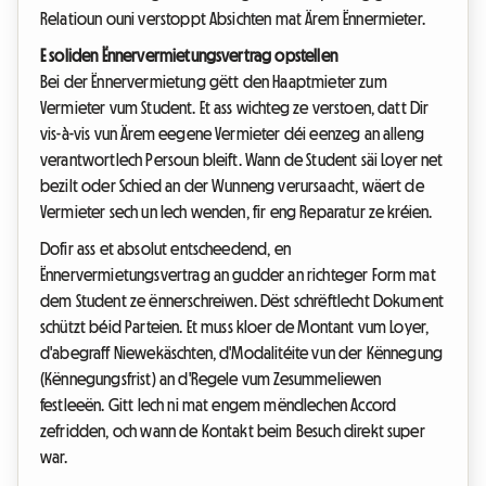
Relatioun ouni verstoppt Absichten mat Ärem Ënnermieter.
E soliden Ënnervermietungsvertrag opstellen
Bei der Ënnervermietung gëtt den Haaptmieter zum
Vermieter vum Student. Et ass wichteg ze verstoen, datt Dir
vis-à-vis vun Ärem eegene Vermieter déi eenzeg an alleng
verantwortlech Persoun bleift. Wann de Student säi Loyer net
bezilt oder Schied an der Wunneng verursaacht, wäert de
Vermieter sech un Iech wenden, fir eng Reparatur ze kréien.
Dofir ass et absolut entscheedend, en
Ënnervermietungsvertrag an gudder an richteger Form mat
dem Student ze ënnerschreiwen. Dëst schrëftlecht Dokument
schützt béid Parteien. Et muss kloer de Montant vum Loyer,
d'abegraff Niewekäschten, d'Modalitéite vun der Kënnegung
(Kënnegungsfrist) an d'Regele vum Zesummeliewen
festleeën. Gitt Iech ni mat engem mëndlechen Accord
zefridden, och wann de Kontakt beim Besuch direkt super
war.