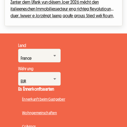
Zanter dem Ufank vun dësem Joer 2026 mécht den
italieeneschen Immobiliessecteur eng richteg Revolutioun
duer. Iwwer e Jorzéngt laang goufe grouss Stied wéi Roum,
Mailand, Florenz oder Bologna vun enger Flut u touristesche
Locatioune besat. Wéinst der Dringlechkeet vun der
Wunnengskris an der Noutwennegkeet, e Secteur ze
reguléieren, deen ausser Kontroll gerode war, huet
Land
d'italieenesch Regierung decidéiert, konsequent ze
handelen. D'Inkraafttriede vun neien, drastesche
Reglementer mécht d'Gewunne...
Währung
Eis Ënnerkonftsaarten
Ënnerkunft beim Gastgeber
Wohngemeinschaften
Colivings