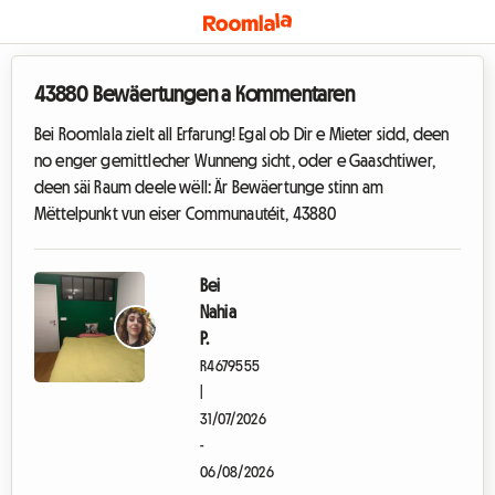
43880 Bewäertungen a Kommentaren
Bei Roomlala zielt all Erfarung! Egal ob Dir e Mieter sidd, deen
no enger gemittlecher Wunneng sicht, oder e Gaaschtiwer,
deen säi Raum deele wëll: Är Bewäertunge stinn am
Mëttelpunkt vun eiser Communautéit, 43880
Bei
Nahia
P.
R4679555
|
31/07/2026
-
06/08/2026
C