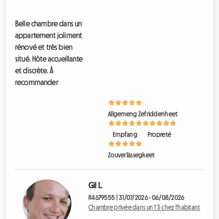
h
a
Belle chambre dans un
m
appartement joliment
b
r
rénové et très bien
e
situé. Hôte accueillante
p
et discrète. À
r
i
recommander
v
é
e
d
Allgemeng Zefriddenheet
a
n
Empfang
Propreté
s
u
Zouverlässegkeet
n
T
3
c
Gil L.
h
R4679555 | 31/07/2026 - 06/08/2026
e
Chambre privée dans un T3 chez l'habitant
z