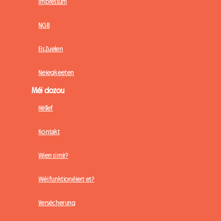
Impressum
NGB
Eis Zuelen
Neiegkeeten
Méi dozou
Hëllef
Kontakt
Wien si mir?
Wéi funktionéiert et?
Versécherung