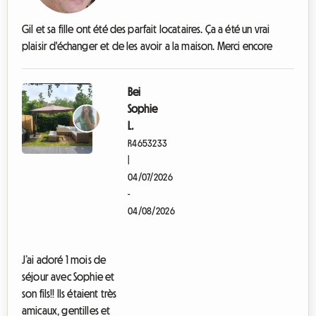
l
'
h
Gil et sa fille ont été des parfait locataires. Ça a été un vrai
a
plaisir d'échanger et de les avoir a la maison. Merci encore
b
i
t
a
Bei
n
Sophie
t
L.
R4653233
|
04/07/2026
-
04/08/2026
C
h
a
J’ai adoré 1 mois de
m
séjour avec Sophie et
b
r
son fils!! Ils étaient très
e
amicaux, gentilles et
c