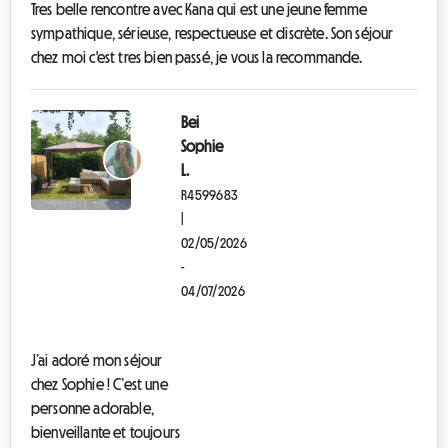
Tres belle rencontre avec Kana qui est une jeune femme
e
sympathique, sérieuse, respectueuse et discrète. Son séjour
chez moi c'est tres bien passé, je vous la recommande.
Bei
Sophie
L.
R4599683
|
02/05/2026
-
04/07/2026
C
h
a
J’ai adoré mon séjour
m
chez Sophie ! C’est une
b
r
personne adorable,
e
bienveillante et toujours
c