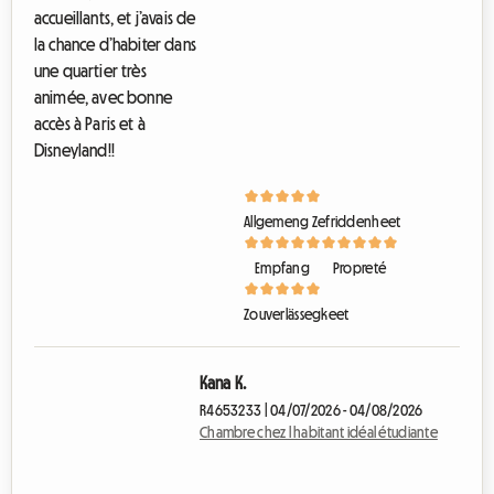
accueillants, et j’avais de
h
e
la chance d’habiter dans
z
une quartier très
l
animée, avec bonne
h
a
accès à Paris et à
b
Disneyland!!
i
t
a
n
Allgemeng Zefriddenheet
t
i
Empfang
Propreté
d
é
a
Zouverlässegkeet
l
é
t
Kana K.
u
R4653233 | 04/07/2026 - 04/08/2026
d
Chambre chez l habitant idéal étudiante
i
a
n
t