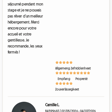
e
séjourné pendant mon
stage et je ne pouvais
pas rêver d’un meilleur
hébergement. Merci
encore pour votre
accueil et votre
gentillesse. Je
recommande, les yeux
fermés !
Allgemeng Zefriddenheet
Empfang
Propreté
Zouverlässegkeet
Camille L.
R4599683 | 02/05/2026 - 04/07/2026