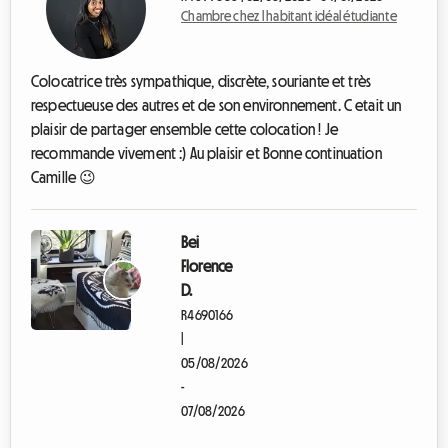
Chambre chez l habitant idéal étudiante
Colocatrice très sympathique, discrète, souriante et très
respectueuse des autres et de son environnement. C etait un
plaisir de partager ensemble cette colocation ! Je
recommande vivement :) Au plaisir et Bonne continuation
Camille 😉
Bei
Florence
D.
R4690166
|
05/08/2026
-
07/08/2026
E