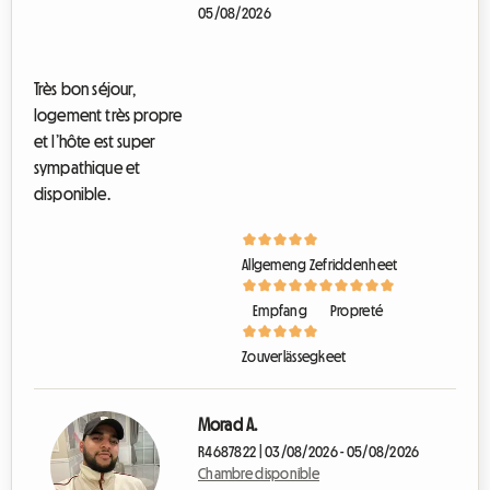
05/08/2026
C
h
a
Très bon séjour,
m
logement très propre
b
r
et l’hôte est super
e
sympathique et
d
disponible.
i
s
p
o
Allgemeng Zefriddenheet
n
i
b
Empfang
Propreté
l
e
Zouverlässegkeet
Morad A.
R4687822 | 03/08/2026 - 05/08/2026
Chambre disponible