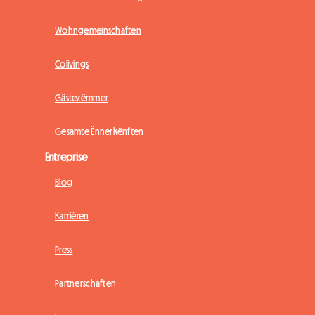
Wohngemeinschaften
Colivings
Gästezëmmer
Gesamte Ënnerkënften
Entreprise
Blog
Karrièren
Press
Partnerschaften