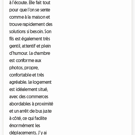
à l’écoute. Elle fait tout
h
e
pour que l’on se sente
z
comme à la maison et
l
trouve rapidement des
h
a
solutions si besoin. Son
b
fils est également très
i
gentil, attentif et plein
t
a
d’humour. La chambre
n
est conforme aux
t
photos, propre,
i
d
confortable et très
é
agréable. Le logement
a
est idéalement situé,
l
é
avec des commerces
t
abordables à proximité
u
et un arrêt de bus juste
d
i
à côté, ce qui facilite
a
énormément les
n
déplacements. J’y ai
t