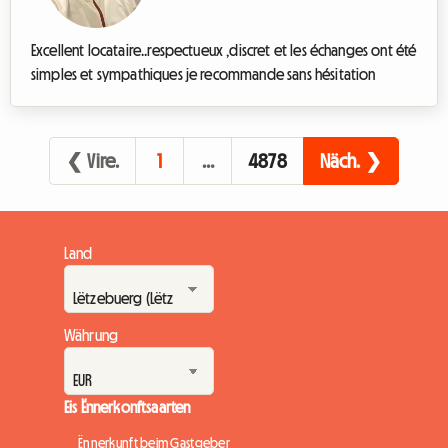
Excellent locataire..respectueux ,discret et les échanges ont été
simples et sympathiques je recommande sans hésitation
❮ Vire.
1
…
4878
Näch. ❯
Land
Währung
Eis Ënnerkonftsaarten
Ënnerkunft beim Gastgeber