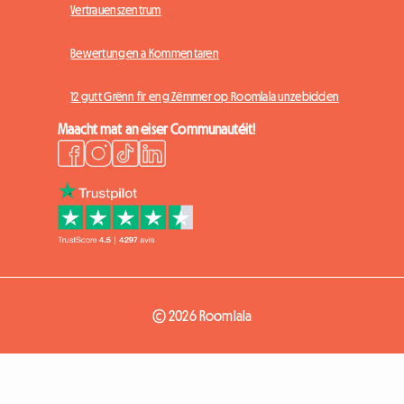
Vertrauenszentrum
Bewertungen a Kommentaren
12 gutt Grënn fir eng Zëmmer op Roomlala unzebidden
Maacht mat an eiser Communautéit!
© 2026 Roomlala