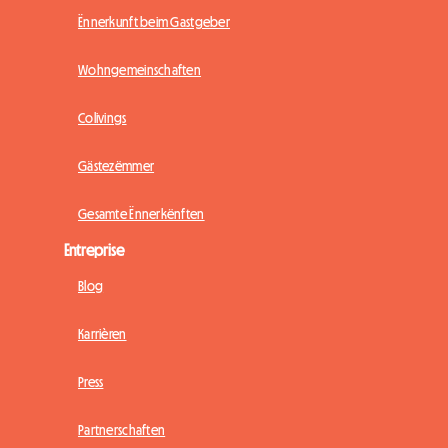
Ënnerkunft beim Gastgeber
Wohngemeinschaften
Colivings
Gästezëmmer
Gesamte Ënnerkënften
Entreprise
Blog
Karrièren
Press
Partnerschaften