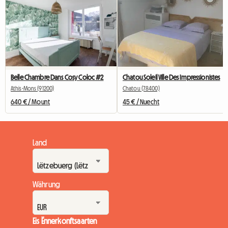
Belle Chambre Dans Cosy Coloc #2
Chatou Soleil Ville Des Impressionistes
Athis-Mons (91200)
Chatou (78400)
640 € / Mount
45 € / Nuecht
Land
Währung
Eis Ënnerkonftsaarten