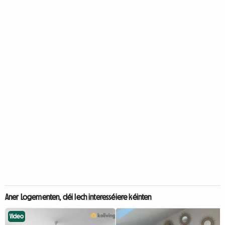
Aner Logementen, déi Iech interesséiere kéinten
Video