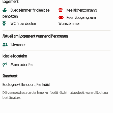
Logement
Buedzëmmer fir deelt ze
Kee Kichenzougang
benotzen
Keen Zougang zum
WC fir ze deelen
Wunnzëmmer
Aktuell am Logement wunnend Persounen
1 Awunner
Ideale Locataire
Mann oder Fra
Standuert
Boulogne-Billancourt, Frankräich
Déi genee Adress vun der Ënnerkunft gëtt réischt matgedeelt, wann d'Buchung
bestätegt ass.