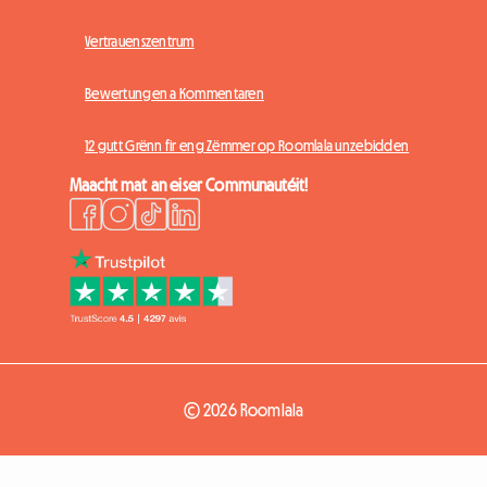
Vertrauenszentrum
Bewertungen a Kommentaren
12 gutt Grënn fir eng Zëmmer op Roomlala unzebidden
Maacht mat an eiser Communautéit!
© 2026 Roomlala