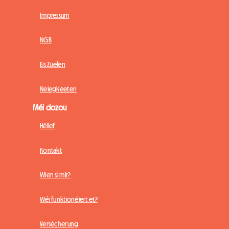
Impressum
NGB
Eis Zuelen
Neiegkeeten
Méi dozou
Hëllef
Kontakt
Wien si mir?
Wéi funktionéiert et?
Versécherung