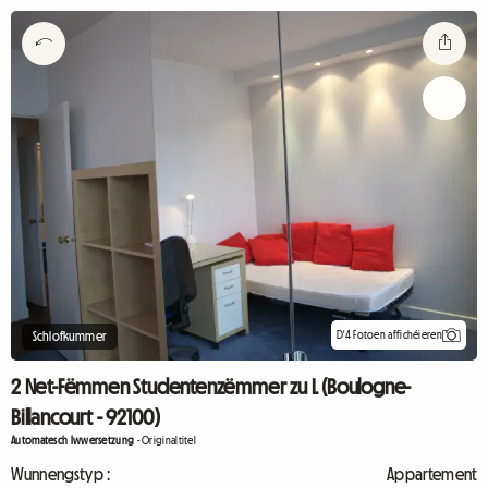
D'4 Fotoen affichéieren
Schlofkummer
2 Net-Fëmmen Studentenzëmmer zu L (Boulogne-
Billancourt - 92100)
Automatesch Iwwersetzung
-
Originaltitel
Wunnengstyp :
Appartement