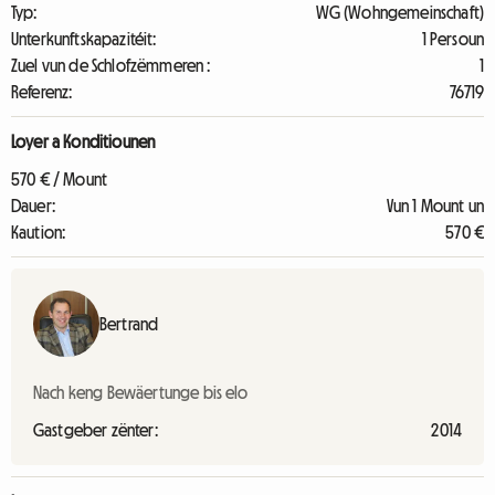
Typ:
WG (Wohngemeinschaft)
Unterkunftskapazitéit:
1 Persoun
Zuel vun de Schlofzëmmeren :
1
Referenz:
76719
Loyer a Konditiounen
570 € / Mount
Dauer:
Vun 1 Mount un
Kaution:
570 €
Bertrand
Nach keng Bewäertunge bis elo
Gastgeber zënter:
2014