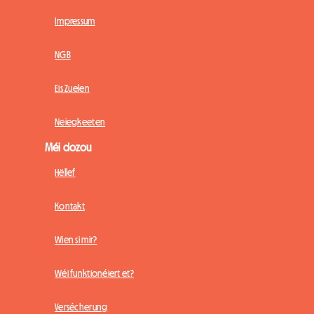
Impressum
NGB
Eis Zuelen
Neiegkeeten
Méi dozou
Hëllef
Kontakt
Wien si mir?
Wéi funktionéiert et?
Versécherung