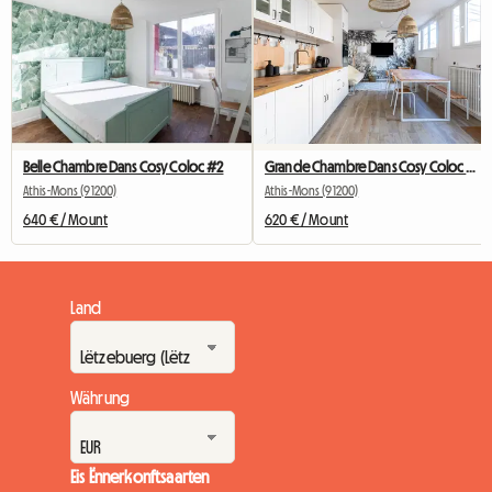
Belle Chambre Dans Cosy Coloc #2
Grande Chambre Dans Cosy Coloc #5 New York près d'olry
Athis-Mons (91200)
Athis-Mons (91200)
640 € / Mount
620 € / Mount
Land
Währung
Eis Ënnerkonftsaarten