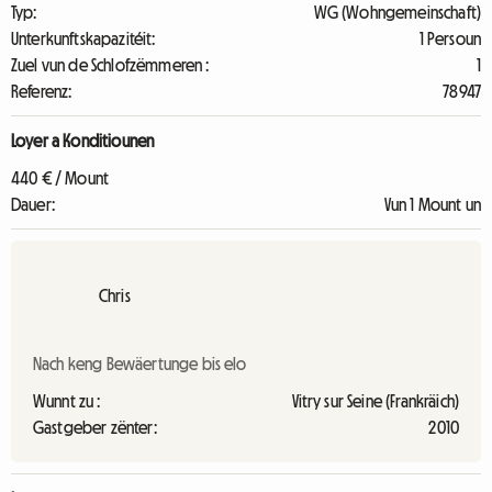
Typ:
WG (Wohngemeinschaft)
Unterkunftskapazitéit:
1 Persoun
Zuel vun de Schlofzëmmeren :
1
Referenz:
78947
Loyer a Konditiounen
440 € / Mount
Dauer:
Vun 1 Mount un
Chris
Nach keng Bewäertunge bis elo
Wunnt zu :
Vitry sur Seine (Frankräich)
Gastgeber zënter:
2010