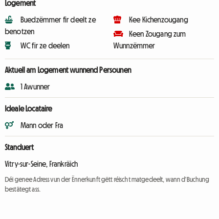
Logement
Buedzëmmer fir deelt ze
Kee Kichenzougang
benotzen
Keen Zougang zum
WC fir ze deelen
Wunnzëmmer
Aktuell am Logement wunnend Persounen
1 Awunner
Ideale Locataire
Mann oder Fra
Standuert
Vitry-sur-Seine, Frankräich
Déi genee Adress vun der Ënnerkunft gëtt réischt matgedeelt, wann d'Buchung
bestätegt ass.