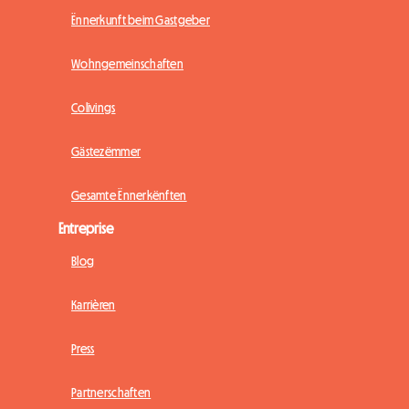
Ënnerkunft beim Gastgeber
Wohngemeinschaften
Colivings
Gästezëmmer
Gesamte Ënnerkënften
Entreprise
Blog
Karrièren
Press
Partnerschaften