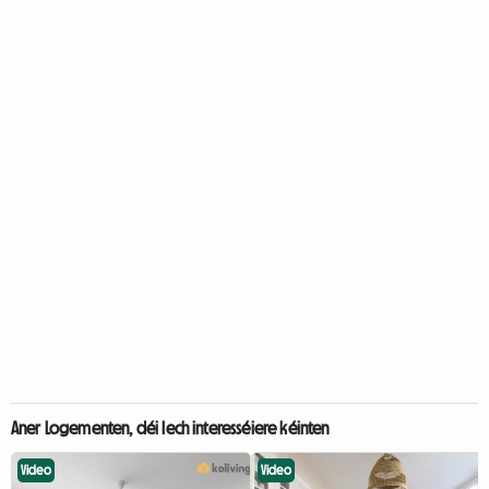
Aner Logementen, déi Iech interesséiere kéinten
Video
Video