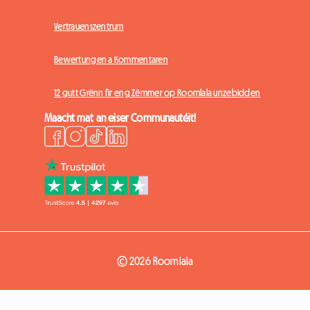
Vertrauenszentrum
Bewertungen a Kommentaren
12 gutt Grënn fir eng Zëmmer op Roomlala unzebidden
Maacht mat an eiser Communautéit!
© 2026 Roomlala