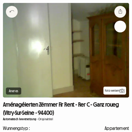
Foto weisen
Aneres
Aménagéierten Zëmmer Fir Rent - Rer C - Ganz roueg
(Vitry-Sur-Seine - 94400)
Automatesch Iwwersetzung
-
Originaltitel
Wunnengstyp :
Appartement