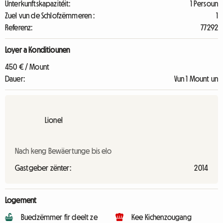
Unterkunftskapazitéit:
1 Persoun
Zuel vun de Schlofzëmmeren :
1
Referenz:
77292
Loyer a Konditiounen
450 € / Mount
Dauer:
Vun 1 Mount un
Lionel
Nach keng Bewäertunge bis elo
Gastgeber zënter:
2014
Logement
Buedzëmmer fir deelt ze
Kee Kichenzougang