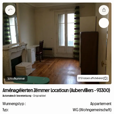
D'5 Fotoen affichéieren
Schlofkummer
Aménagéierten Zëmmer Locatioun (Aubervilliers - 93300)
Automatesch Iwwersetzung
-
Originaltitel
Wunnengstyp :
Appartement
Typ:
WG (Wohngemeinschaft)