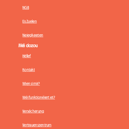
NGB
Eis Zuelen
Neiegkeeten
Méi dozou
Hëllef
Kontakt
Wien si mir?
Wéi funktionéiert et?
Versécherung
Vertrauenszentrum