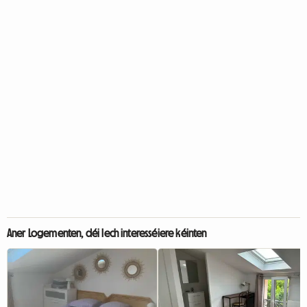
Aner Logementen, déi Iech interesséiere kéinten