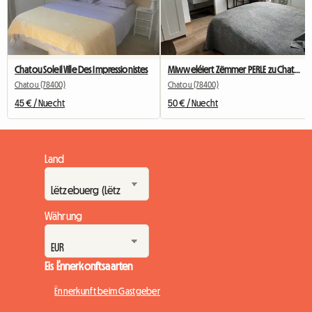
Chatou Soleil Ville Des Impressionistes
Miwweléiert Zëmmer PERLE zu Chatou mat privatem Buedzëmmer
Chatou (78400)
Chatou (78400)
45 € / Nuecht
50 € / Nuecht
Land
Währung
Eis Ënnerkonftsaarten
Ënnerkunft beim Gastgeber