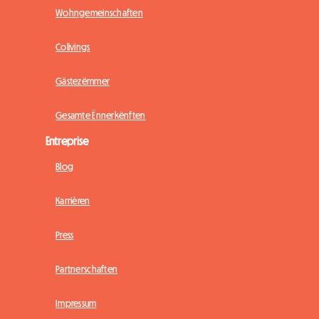
Wohngemeinschaften
Colivings
Gästezëmmer
Gesamte Ënnerkënften
Entreprise
Blog
Karrièren
Press
Partnerschaften
Impressum