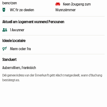
benotzen
Keen Zougang zum
WC fir ze deelen
Wunnzëmmer
Aktuell am Logement wunnend Persounen
1 Awunner
Ideale Locataire
Mann oder Fra
Standuert
Aubervilliers, Frankräich
Déi genee Adress vun der Ënnerkunft gëtt réischt matgedeelt, wann d'Buchung
bestätegt ass.