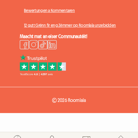
Bewertungen a Kommentaren
12 gutt Grënn fir eng Zëmmer op Roomlala unzebidden
Maacht mat an eiser Communautéit!
© 2026 Roomlala