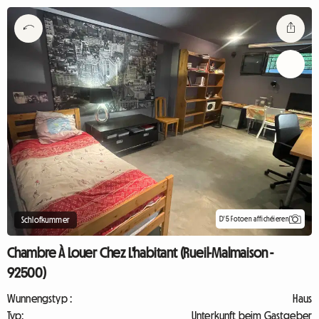
D'5 Fotoen affichéieren
Schlofkummer
Chambre À Louer Chez L'habitant (Rueil-Malmaison -
92500)
Wunnengstyp :
Haus
Typ:
Unterkunft beim Gastgeber