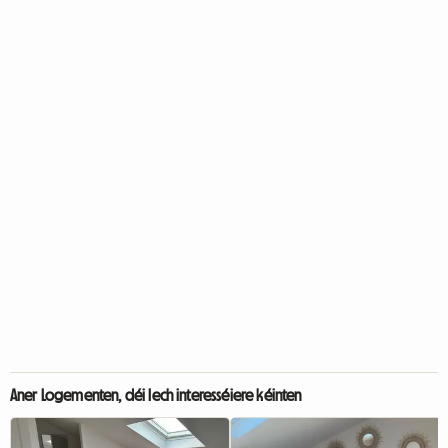
Aner Logementen, déi Iech interesséiere kéinten