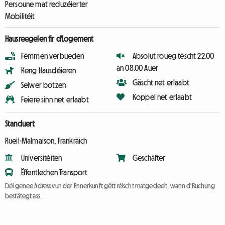
Persoune mat reduzéierter
Mobilitéit
Hausreegelen fir d'Logement
Fëmmen verbueden
Absolut roueg tëscht 22.00
an 08.00 Auer
Keng Hausdéieren
Gäscht net erlaabt
Selwer botzen
Koppel net erlaabt
Feiere sinn net erlaabt
Standuert
Rueil-Malmaison, Frankräich
Universitéiten
Geschäfter
Ëffentlechen Transport
Déi genee Adress vun der Ënnerkunft gëtt réischt matgedeelt, wann d'Buchung
bestätegt ass.