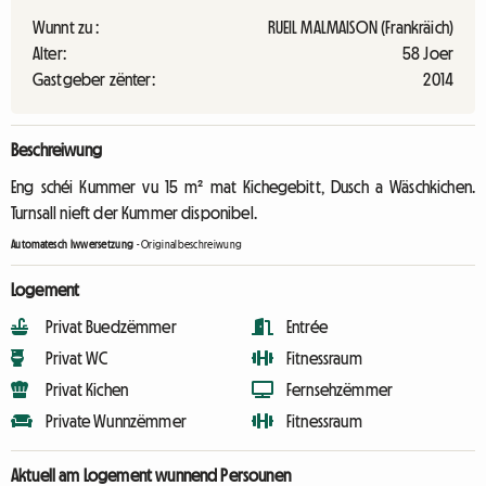
Wunnt zu :
RUEIL MALMAISON (Frankräich)
Alter:
58 Joer
Gastgeber zënter:
2014
Beschreiwung
Eng schéi Kummer vu 15 m² mat Kichegebitt, Dusch a Wäschkichen.
Turnsall nieft der Kummer disponibel.
Automatesch Iwwersetzung
-
Originalbeschreiwung
Logement
Privat Buedzëmmer
Entrée
Privat WC
Fitnessraum
Privat Kichen
Fernsehzëmmer
Private Wunnzëmmer
Fitnessraum
Aktuell am Logement wunnend Persounen