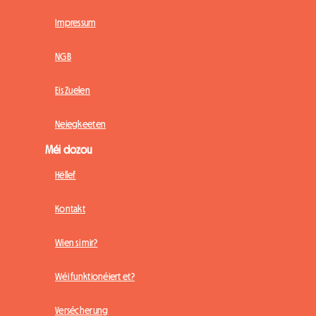
Impressum
NGB
Eis Zuelen
Neiegkeeten
Méi dozou
Hëllef
Kontakt
Wien si mir?
Wéi funktionéiert et?
Versécherung