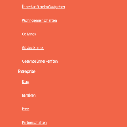
Ënnerkunft beim Gastgeber
Wohngemeinschaften
Colivings
Gästezëmmer
Gesamte Ënnerkënften
Entreprise
Blog
Karrièren
Press
Partnerschaften