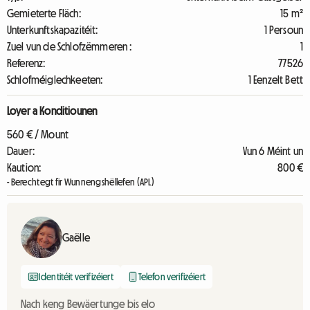
Gemieterte Fläch:
15 m²
Unterkunftskapazitéit:
1 Persoun
Zuel vun de Schlofzëmmeren :
1
Referenz:
77526
Schlofméiglechkeeten:
1 Eenzelt Bett
Loyer a Konditiounen
560 € / Mount
Dauer:
Vun 6 Méint un
Kaution:
800 €
- Berechtegt fir Wunnengshëllefen (APL)
Gaëlle
Identitéit verifizéiert
Telefon verifizéiert
Nach keng Bewäertunge bis elo