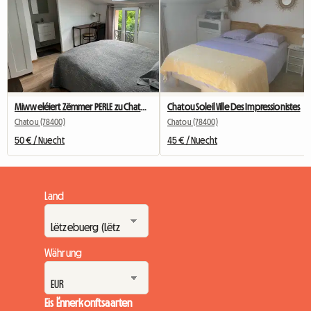
Miwweléiert Zëmmer PERLE zu Chatou mat privatem Buedzëmmer
Chatou Soleil Ville Des Impressionistes
Chatou (78400)
Chatou (78400)
50 € / Nuecht
45 € / Nuecht
Land
Währung
Eis Ënnerkonftsaarten