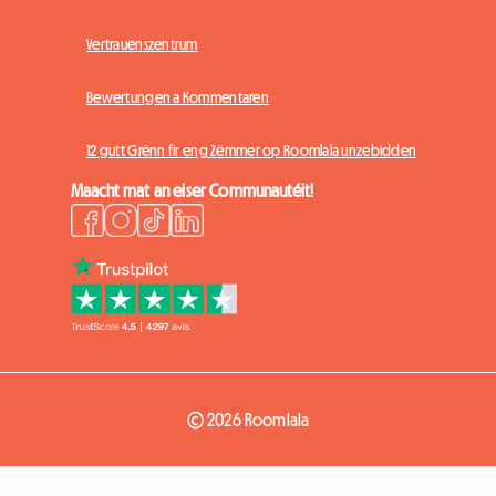
Vertrauenszentrum
Bewertungen a Kommentaren
12 gutt Grënn fir eng Zëmmer op Roomlala unzebidden
Maacht mat an eiser Communautéit!
© 2026 Roomlala