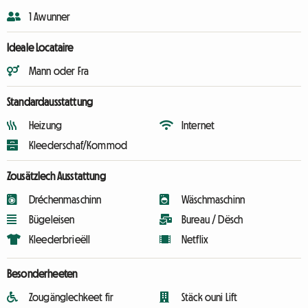
1 Awunner
Ideale Locataire
Mann oder Fra
Standardausstattung
Heizung
Internet
Kleederschaf/Kommod
Zousätzlech Ausstattung
Dréchenmaschinn
Wäschmaschinn
Bügeleisen
Bureau / Dësch
Kleederbrieëll
Netflix
Besonderheeten
Zougänglechkeet fir
Stäck ouni Lift