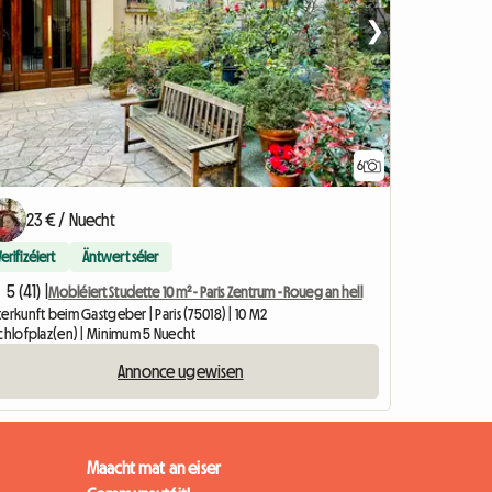
❯
6
23 € / Nuecht
Verifizéiert
Äntwert séier
5 (41) |
Mobléiert Studette 10 m² - Paris Zentrum - Roueg an hell
erkunft beim Gastgeber | Paris (75018) | 10 M2
Schlofplaz(en) | Minimum 5 Nuecht
Annonce ugewisen
Maacht mat an eiser