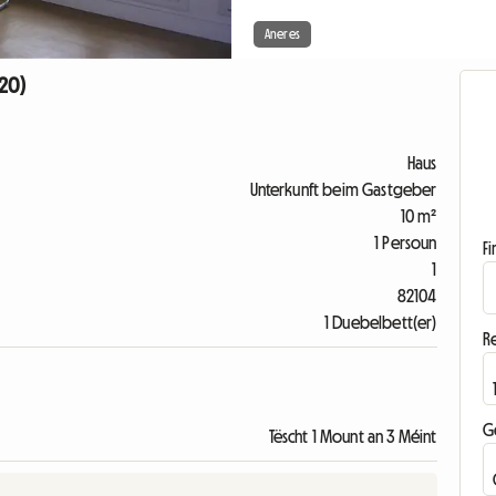
Aneres
320)
Haus
Unterkunft beim Gastgeber
10 m²
1 Persoun
F
1
82104
1 Duebelbett(er)
R
G
Tëscht 1 Mount an 3 Méint