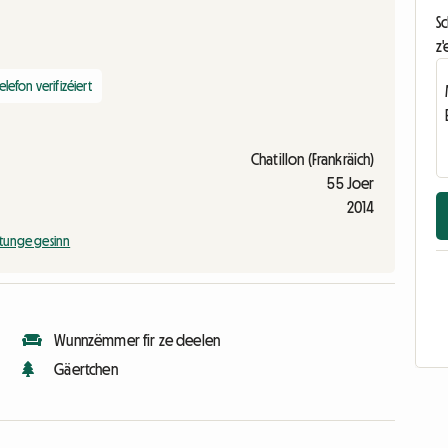
S
z'
elefon verifizéiert
Chatillon (Frankräich)
55 Joer
2014
tunge gesinn
Wunnzëmmer fir ze deelen
Gäertchen