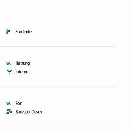
Studente
Heizung
Internet
Fön
Bureau / Dësch