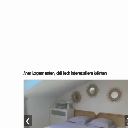
Aner Logementen, déi Iech interesséiere kéinten
❮