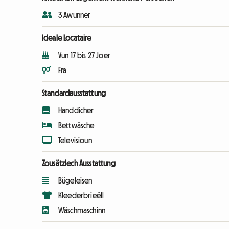
3 Awunner
Ideale Locataire
Vun 17 bis 27 Joer
Fra
Standardausstattung
Handdicher
Bettwäsche
Televisioun
Zousätzlech Ausstattung
Bügeleisen
Kleederbrieëll
Wäschmaschinn