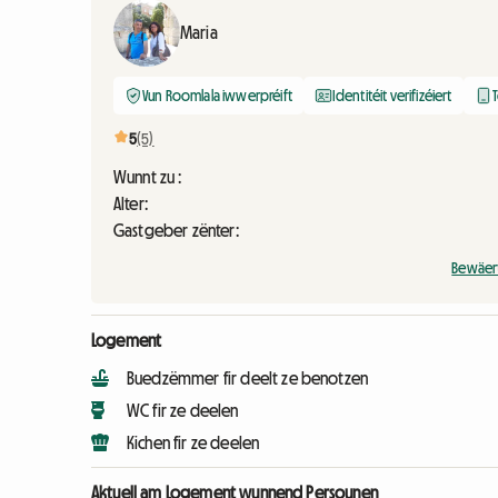
Maria
Vun Roomlala iwwerpréift
Identitéit verifizéiert
T
5
(5)
Wunnt zu :
Alter:
Gastgeber zënter:
Bewäer
Logement
Buedzëmmer fir deelt ze benotzen
WC fir ze deelen
Kichen fir ze deelen
Aktuell am Logement wunnend Persounen