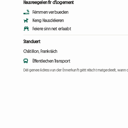
Hausreegelen fir d'Logement
Fëmmen verbueden
Keng Hausdéieren
Feiere sinn net erlaabt
Standuert
Châtillon, Frankräich
Ëffentlechen Transport
Déi genee Adress vun der Ënnerkunft gëtt réischt matgedeelt, wann 