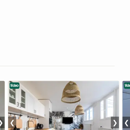
Video
Vid
❯
❮
❯
❮