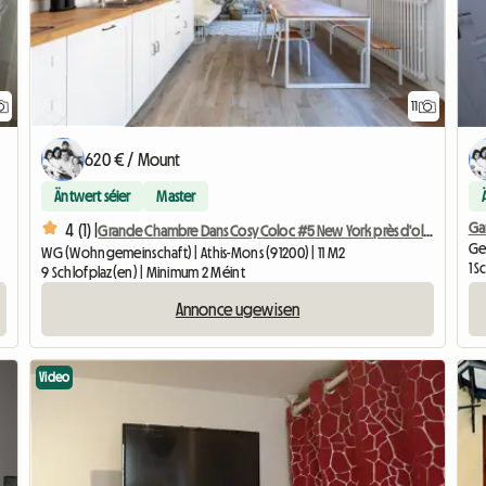
11
620 € / Mount
Äntwert séier
Master
Ga
4 (1) |
Grande Chambre Dans Cosy Coloc #5 New York près d'olry
Ge
WG (Wohngemeinschaft) | Athis-Mons (91200) | 11 M2
1 
9 Schlofplaz(en) | Minimum 2 Méint
Annonce ugewisen
Video