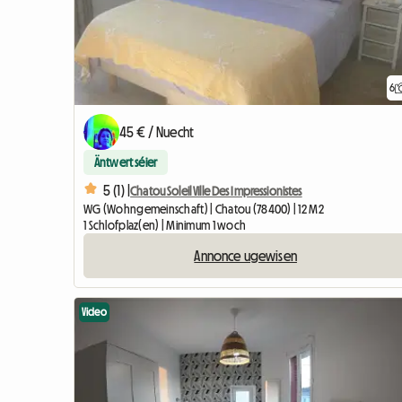
6
45 € / Nuecht
Äntwert séier
5 (1) |
Chatou Soleil Ville Des Impressionistes
WG (Wohngemeinschaft) | Chatou (78400) | 12 M2
1 Schlofplaz(en) | Minimum 1 woch
Annonce ugewisen
Video