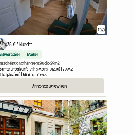
8
35 € / Nuecht
Äntwert séier
Master
nz schéint onofhängegt Studio 29m2,
samte Unterkunft | Athis-Mons (91200) | 29 M2
Schlofplaz(en) | Minimum 1 woch
Annonce ugewisen