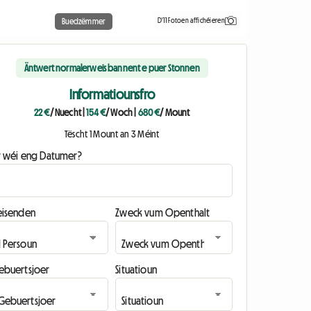
D'11 Fotoen affichéieren
Buedzëmmer
Äntwert normalerweis bannent e puer Stonnen
Informatiounsfro
22 €
/ Nuecht
|
154 €
/ Woch
|
680 €
/ Mount
Tëscht 1 Mount an 3 Méint
ir wéi eng Datumer?
eisenden
Zweck vum Openthalt
ebuertsjoer
Situatioun