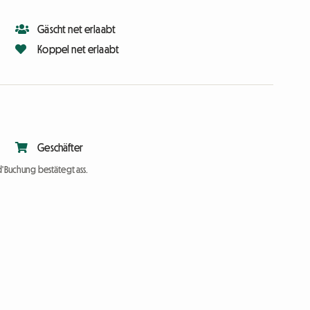
Gäscht net erlaabt
Koppel net erlaabt
Geschäfter
d'Buchung bestätegt ass.