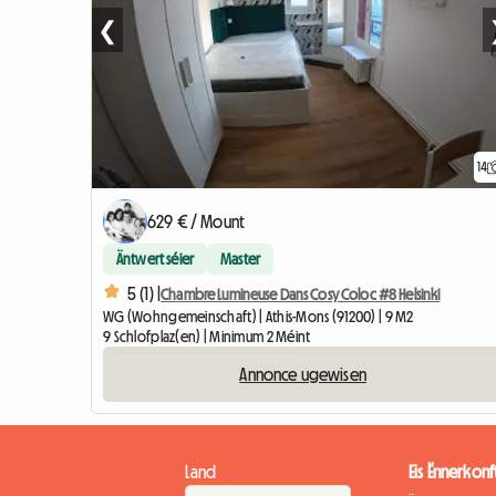
❮
14
629 € / Mount
Äntwert séier
Master
5 (1) |
Chambre Lumineuse Dans Cosy Coloc #8 Helsinki
WG (Wohngemeinschaft) | Athis-Mons (91200) | 9 M2
9 Schlofplaz(en) | Minimum 2 Méint
Annonce ugewisen
Land
Eis Ënnerkonf