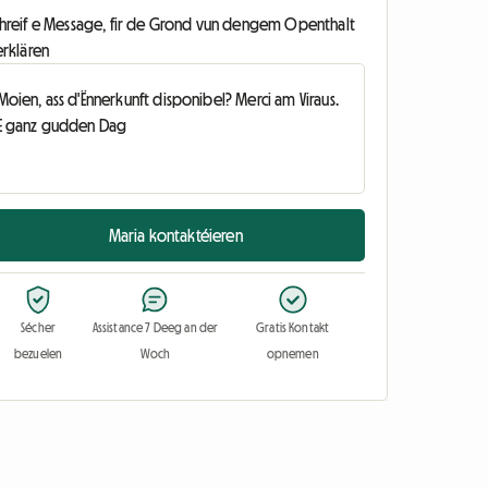
chreif e Message, fir de Grond vun dengem Openthalt
erklären
Maria kontaktéieren
Sécher
Assistance 7 Deeg an der
Gratis Kontakt
bezuelen
Woch
opnemen