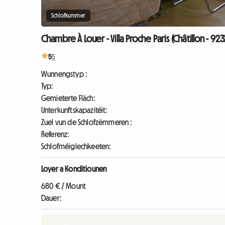
Schlofkummer
Chambre À Louer - Villa Proche Paris (Châtillon - 92
5
5
Wunnengstyp :
Typ:
Gemieterte Fläch:
Unterkunftskapazitéit:
Zuel vun de Schlofzëmmeren :
Referenz:
Schlofméiglechkeeten:
Loyer a Konditiounen
680 € / Mount
Dauer: