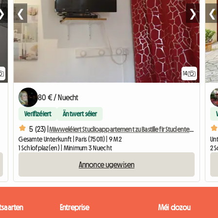
❯
❮
❯
❮
14
80 € / Nuecht
Verifizéiert
Äntwert séier
5 (23) |
Miwweléiert Studioappartement zu Bastille fir Studenten, Stagiairen oder Geschäftsreesender.
Gesamte Unterkunft | Paris (75011) | 9 M2
Unt
1 Schlofplaz(en) | Minimum 3 Nuecht
2 
Annonce ugewisen
tsaarten
Entreprise
Méi dozou