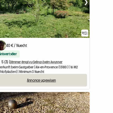
❯
9
40 € / Nuecht
Äntwert séier
5 (3) |
Zëmmer ëmgi vu Gréngs beim Awunner
erkunft beim Gastgeber | Aix-en-Provence (13100 ) | 16 M2
Schlofplaz(en) | Minimum 3 Nuecht
Annonce ugewisen