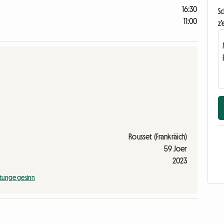
16:30
S
11:00
z'
Rousset (Frankräich)
59 Joer
2023
tunge gesinn