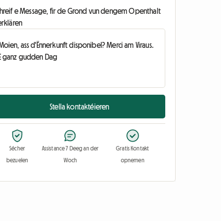
chreif e Message, fir de Grond vun dengem Openthalt
erklären
Stella kontaktéieren
Sécher
Assistance 7 Deeg an der
Gratis Kontakt
bezuelen
Woch
opnemen