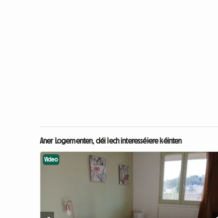
Aner Logementen, déi Iech interesséiere kéinten
Video