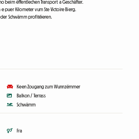
 no beim ëffentlechen Transport a Geschäfter.
 e puer Kilometer vum Ste Victoire Bierg.
 der Schwämm profitéieren.
Keen Zougang zum Wunnzëmmer
Balkon / Terrass
Schwämm
Fra