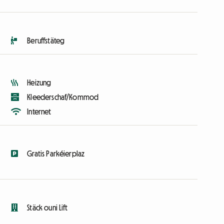
Beruffstäteg
Heizung
Kleederschaf/Kommod
Internet
Gratis Parkéierplaz
Stäck ouni Lift