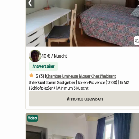
❮
7
40 € / Nuecht
Äntwert séier
5 (3) |
Chambre lumineuse à Louer Chez L'habitant
Unterkunft beim Gastgeber | Aix-en-Provence (13100) | 15 M2
1 Schlofplaz(en) | Minimum 3 Nuecht
Annonce ugewisen
Video