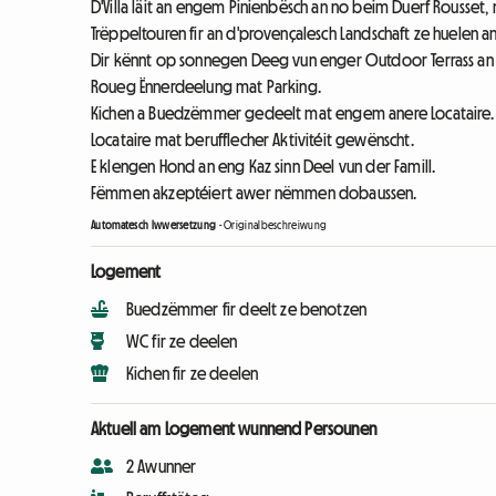
D'Villa läit an engem Pinienbësch an no beim Duerf Rousset,
Trëppeltouren fir an d'provençalesch Landschaft ze huelen an
Dir kënnt op sonnegen Deeg vun enger Outdoor Terrass an
Roueg Ënnerdeelung mat Parking.
Kichen a Buedzëmmer gedeelt mat engem anere Locataire.
Locataire mat berufflecher Aktivitéit gewënscht.
E klengen Hond an eng Kaz sinn Deel vun der Famill.
Fëmmen akzeptéiert awer nëmmen dobaussen.
Automatesch Iwwersetzung
-
Originalbeschreiwung
Logement
Buedzëmmer fir deelt ze benotzen
WC fir ze deelen
Kichen fir ze deelen
Aktuell am Logement wunnend Persounen
2 Awunner