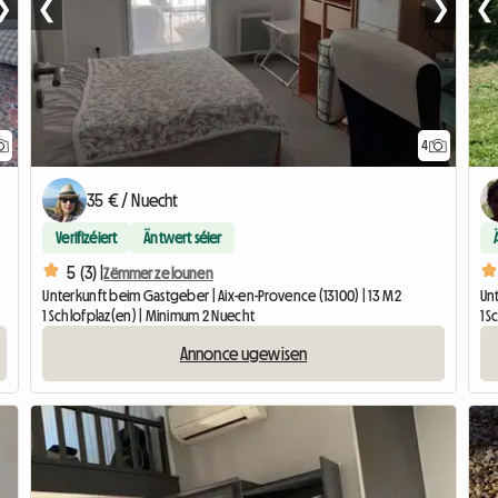
❯
❮
❯
❮
4
35 € / Nuecht
Verifizéiert
Äntwert séier
5 (3) |
Zëmmer ze lounen
Unterkunft beim Gastgeber | Aix-en-Provence (13100) | 13 M2
Unt
1 Schlofplaz(en) | Minimum 2 Nuecht
1 
Annonce ugewisen