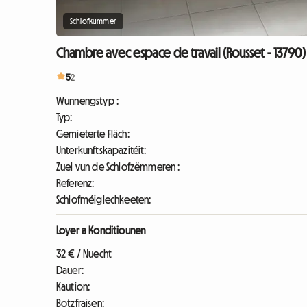
Schlofkummer
Chambre avec espace de travail (Rousset - 13790)
5
2
Wunnengstyp :
Typ:
Gemieterte Fläch:
Unterkunftskapazitéit:
Zuel vun de Schlofzëmmeren :
Referenz:
Schlofméiglechkeeten:
Loyer a Konditiounen
32 € / Nuecht
Dauer:
Kaution:
Botzfraisen: