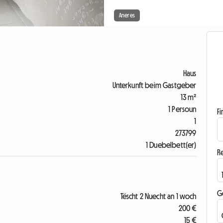
Aneres
Haus
Unterkunft beim Gastgeber
13 m²
1 Persoun
F
1
273799
1 Duebelbett(er)
R
G
Tëscht 2 Nuecht an 1 woch
200 €
15 €