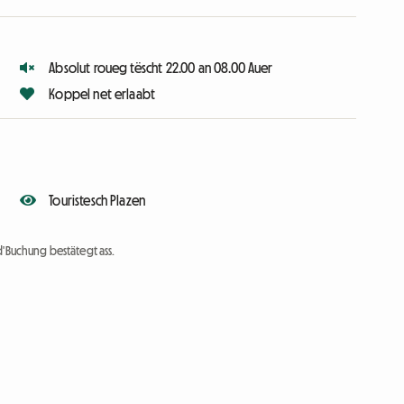
Absolut roueg tëscht 22.00 an 08.00 Auer
Koppel net erlaabt
Touristesch Plazen
d'Buchung bestätegt ass.