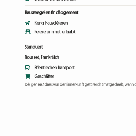
Hausreegelen fir d'Logement
Keng Hausdéieren
Feiere sinn net erlaabt
Standuert
Rousset, Frankräich
Ëffentlechen Transport
Geschäfter
Déi genee Adress vun der Ënnerkunft gëtt réischt matgedeelt, wann 