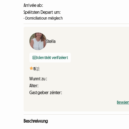
Arrivée ab:
Spéitsten Depart um:
- Domiciliatioun méiglech
Stella
Identitéit verifizéiert
5
(2)
Wunnt zu :
Alter:
Gastgeber zënter:
Bewäer
Beschreiwung