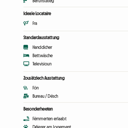
Beruffstäteg
Ideale Locataire
Fra
Standardausstattung
Handdicher
Bettwäsche
Televisioun
Zousätzlech Ausstattung
Fön
Bureau / Dësch
Besonderheeten
Fëmmerten erlaabt
Déierer am Logement