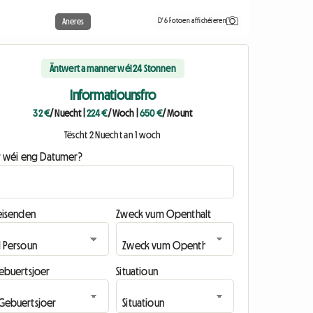
D'6 Fotoen affichéieren
Aneres
Äntwert a manner wéi 24 Stonnen
Informatiounsfro
32 €
/ Nuecht
|
224 €
/ Woch
|
650 €
/ Mount
Tëscht 2 Nuecht an 1 woch
ir wéi eng Datumer?
eisenden
Zweck vum Openthalt
ebuertsjoer
Situatioun