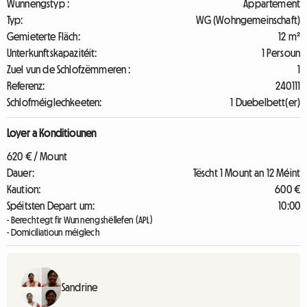
Wunnengstyp :
Appartement
Typ:
WG (Wohngemeinschaft)
Gemieterte Fläch:
12 m²
Unterkunftskapazitéit:
1 Persoun
Zuel vun de Schlofzëmmeren :
1
Referenz:
240111
Schlofméiglechkeeten:
1 Duebelbett(er)
Loyer a Konditiounen
620 € / Mount
Dauer:
Tëscht 1 Mount an 12 Méint
Kaution:
600 €
Spéitsten Depart um:
10:00
- Berechtegt fir Wunnengshëllefen (APL)
- Domiciliatioun méiglech
Sandrine