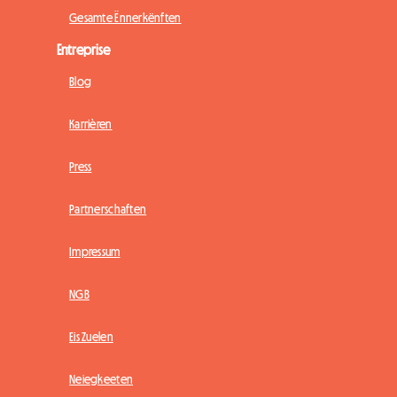
Gesamte Ënnerkënften
Entreprise
Blog
Karrièren
Press
Partnerschaften
Impressum
NGB
Eis Zuelen
Neiegkeeten