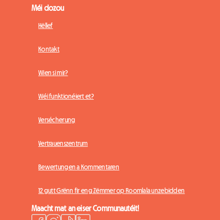
Méi dozou
Hëllef
Kontakt
Wien si mir?
Wéi funktionéiert et?
Versécherung
Vertrauenszentrum
Bewertungen a Kommentaren
12 gutt Grënn fir eng Zëmmer op Roomlala unzebidden
Maacht mat an eiser Communautéit!