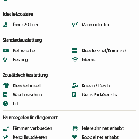
Ideale Locataire
Ënner 30 Joer
Mann oder Fra
Standardausstattung
Bettwäsche
Kleederschaf/Kommod
Heizung
Internet
Zousätzlech Ausstattung
Kleederbrieëll
Bureau / Dësch
Wäschmaschinn
Gratis Parkéierplaz
Lift
Hausreegelen fir d'Logement
Fëmmen verbueden
Feiere sinn net erlaabt
Keng Hausdéieren
Koppel net erlaabt