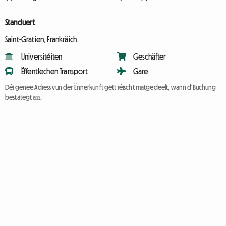
Standuert
Saint-Gratien, Frankräich
Universitéiten
Geschäfter
Ëffentlechen Transport
Gare
Déi genee Adress vun der Ënnerkunft gëtt réischt matgedeelt, wann d'Buchung
bestätegt ass.