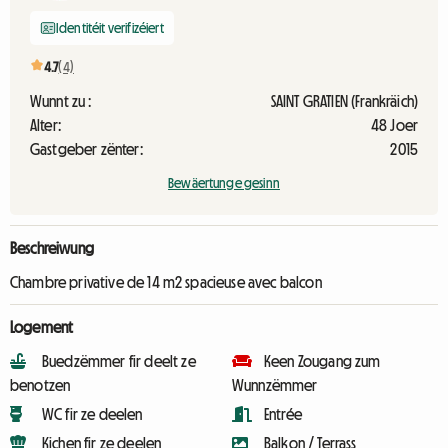
Identitéit verifizéiert
4.7
(4)
Wunnt zu :
SAINT GRATIEN (Frankräich)
Alter:
48 Joer
Gastgeber zënter:
2015
Bewäertunge gesinn
Beschreiwung
Chambre privative de 14 m2 spacieuse avec balcon
Logement
Buedzëmmer fir deelt ze
Keen Zougang zum
benotzen
Wunnzëmmer
WC fir ze deelen
Entrée
Kichen fir ze deelen
Balkon / Terrass