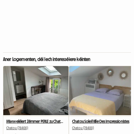
Aner Logementen, déi Iech interesséiere kéinten
Miwweléiert Zëmmer PERLE zu Chatou mat privatem Buedzëmmer
Chatou Soleil Ville Des Impressionistes
Chatou (78400)
Chatou (78400)