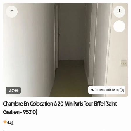
D'12 Fotoen affichéieren
Entrée
Chambre En Colocation à 20 Min Paris Tour Eiffel (Saint-
Gratien - 95210)
4.7
4