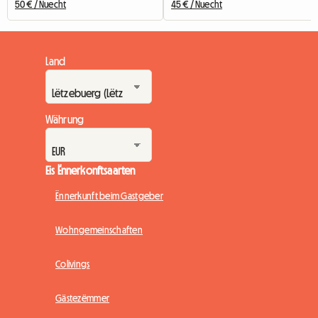
50 € / Nuecht
45 € / Nuecht
Land
Währung
Eis Ënnerkonftsaarten
Ënnerkunft beim Gastgeber
Wohngemeinschaften
Colivings
Gästezëmmer