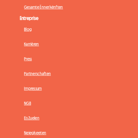
Gesamte Ënnerkënften
Entreprise
Blog
Karrièren
Press
Partnerschaften
Impressum
NGB
Eis Zuelen
Neiegkeeten