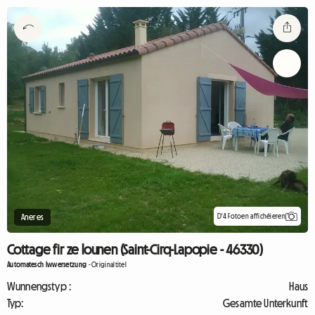
D'4 Fotoen affichéieren
Aneres
Cottage fir ze lounen (Saint-Cirq-Lapopie - 46330)
Automatesch Iwwersetzung
-
Originaltitel
Wunnengstyp :
Haus
Typ:
Gesamte Unterkunft