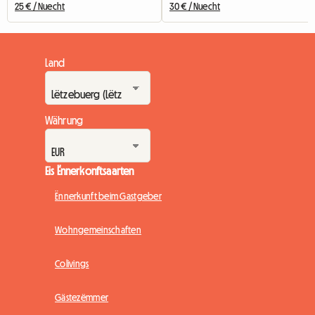
25 € / Nuecht
30 € / Nuecht
Land
Währung
Eis Ënnerkonftsaarten
Ënnerkunft beim Gastgeber
Wohngemeinschaften
Colivings
Gästezëmmer