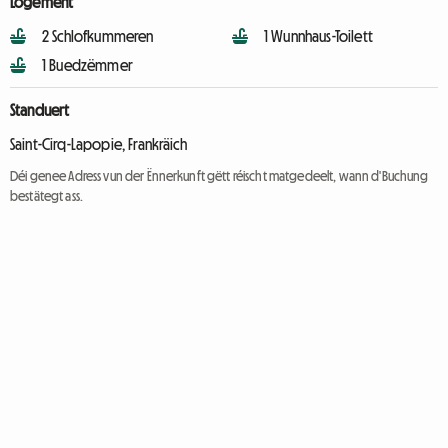
Logement
2 Schlofkummeren
1 Wunnhaus-Toilett
1 Buedzëmmer
Standuert
Saint-Cirq-Lapopie, Frankräich
Déi genee Adress vun der Ënnerkunft gëtt réischt matgedeelt, wann d'Buchung
bestätegt ass.