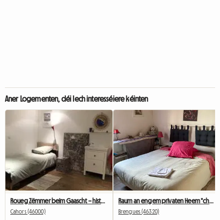
Aner Logementen, déi Iech interesséiere kéinten
Roueg Zëmmer beim Gaascht – historeschen Zentrum vu Cahors
Raum an engem privaten Heem "chez claire"
Cahors (46000)
Brengues (46320)