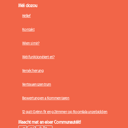
Méi dozou
Hëllef
Kontakt
Wien si mir?
Wéi funktionéiert et?
Versécherung
Vertrauenszentrum
Bewertungen a Kommentaren
12 gutt Grënn fir eng Zëmmer op Roomlala unzebidden
Maacht mat an eiser Communautéit!