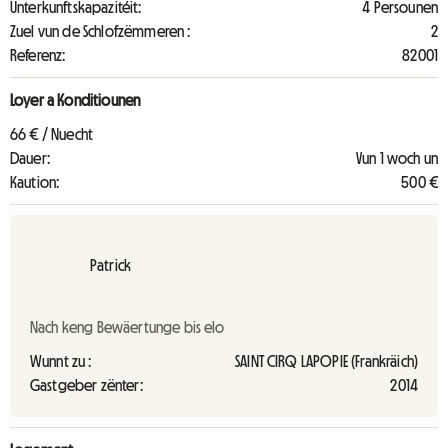
Unterkunftskapazitéit:
4 Persounen
Zuel vun de Schlofzëmmeren :
2
Referenz:
82001
Loyer a Konditiounen
66 € / Nuecht
Dauer:
Vun 1 woch un
Kaution:
500 €
Patrick
Nach keng Bewäertunge bis elo
Wunnt zu :
SAINT CIRQ LAPOPIE (Frankräich)
Gastgeber zënter:
2014