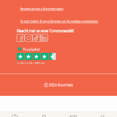
Bewertungen a Kommentaren
12 gutt Grënn fir eng Zëmmer op Roomlala unzebidden
Maacht mat an eiser Communautéit!
© 2026 Roomlala