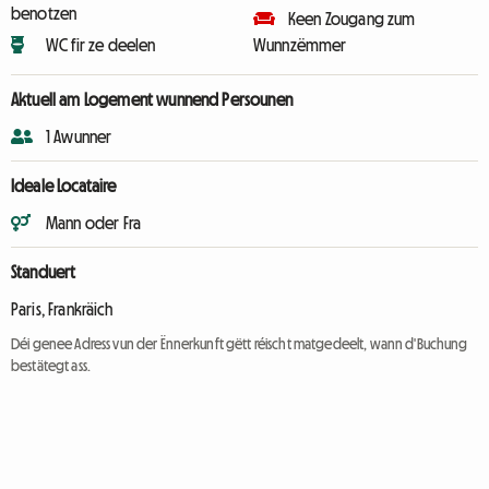
benotzen
Keen Zougang zum
WC fir ze deelen
Wunnzëmmer
Aktuell am Logement wunnend Persounen
1 Awunner
Ideale Locataire
Mann oder Fra
Standuert
Paris, Frankräich
Déi genee Adress vun der Ënnerkunft gëtt réischt matgedeelt, wann d'Buchung
bestätegt ass.