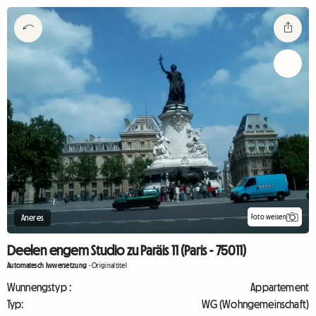
Foto weisen
Aneres
Deelen engem Studio zu Paräis 11 (Paris - 75011)
Automatesch Iwwersetzung
-
Originaltitel
Wunnengstyp :
Appartement
Typ:
WG (Wohngemeinschaft)