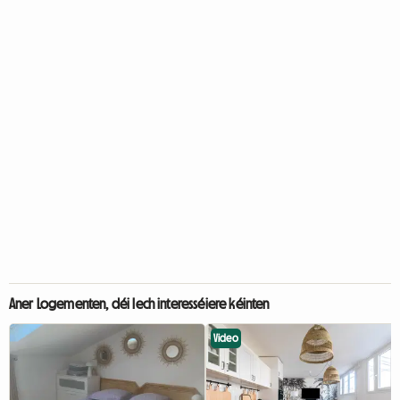
Aner Logementen, déi Iech interesséiere kéinten
Video