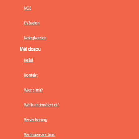
NGB
Eis Zuelen
Neiegkeeten
Méi dozou
Hëllef
Kontakt
Wien si mir?
Wéi funktionéiert et?
Versécherung
Vertrauenszentrum