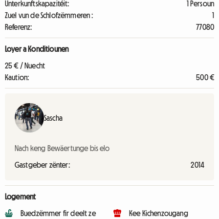
Unterkunftskapazitéit:
1 Persoun
Zuel vun de Schlofzëmmeren :
1
Referenz:
77080
Loyer a Konditiounen
25 € / Nuecht
Kaution:
500 €
Sascha
Nach keng Bewäertunge bis elo
Gastgeber zënter:
2014
Logement
Buedzëmmer fir deelt ze
Kee Kichenzougang