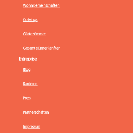
Wohngemeinschaften
Colivings
Gästezëmmer
Gesamte Ënnerkënften
Entreprise
Blog
Karrièren
Press
Partnerschaften
Impressum