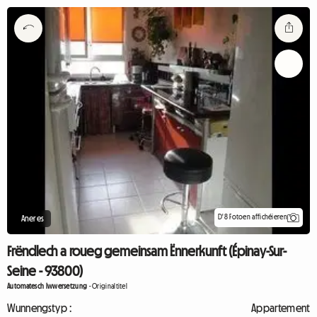
D'8 Fotoen affichéieren
Aneres
Frëndlech a roueg gemeinsam Ënnerkunft (Épinay-Sur-
Seine - 93800)
Automatesch Iwwersetzung
-
Originaltitel
Wunnengstyp :
Appartement