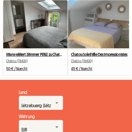
Miwweléiert Zëmmer PERLE zu Chatou mat privatem Buedzëmmer
Chatou Soleil Ville Des Impressionistes
Chatou (78400)
Chatou (78400)
50 € / Nuecht
45 € / Nuecht
Land
Währung