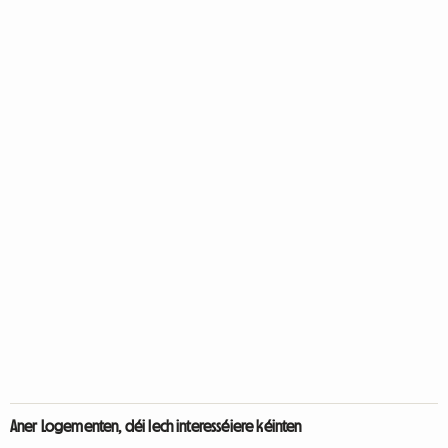
Aner Logementen, déi Iech interesséiere kéinten