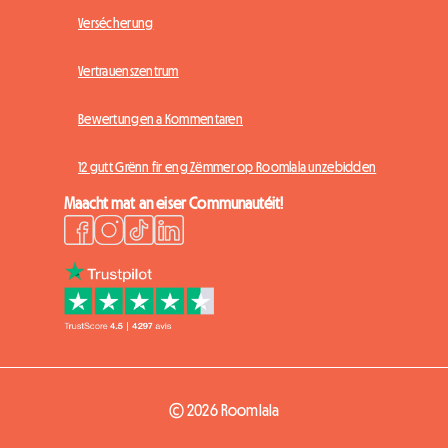
Versécherung
Vertrauenszentrum
Bewertungen a Kommentaren
12 gutt Grënn fir eng Zëmmer op Roomlala unzebidden
Maacht mat an eiser Communautéit!
© 2026 Roomlala