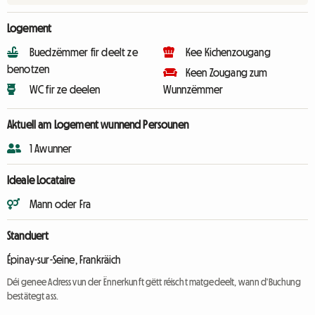
Logement
Buedzëmmer fir deelt ze
Kee Kichenzougang
benotzen
Keen Zougang zum
WC fir ze deelen
Wunnzëmmer
Aktuell am Logement wunnend Persounen
1 Awunner
Ideale Locataire
Mann oder Fra
Standuert
Épinay-sur-Seine, Frankräich
Déi genee Adress vun der Ënnerkunft gëtt réischt matgedeelt, wann d'Buchung
bestätegt ass.