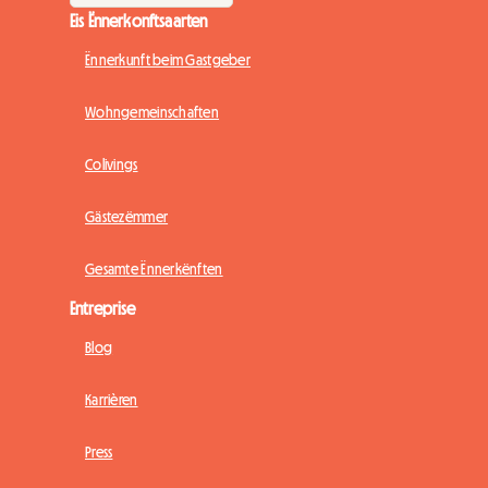
Eis Ënnerkonftsaarten
Ënnerkunft beim Gastgeber
Wohngemeinschaften
Colivings
Gästezëmmer
Gesamte Ënnerkënften
Entreprise
Blog
Karrièren
Press