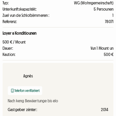
Typ:
WG (Wohngemeinschaft)
Unterkunftskapazitéit:
5 Persounen
Zuel vun de Schlofzëmmeren :
1
Referenz:
78071
Loyer a Konditiounen
500 € / Mount
Dauer:
Vun 1 Mount un
Kaution:
500 €
Agnès
Telefon verifizéiert
Nach keng Bewäertunge bis elo
Gastgeber zënter:
2014