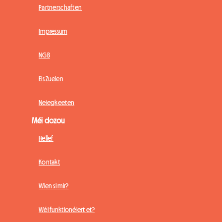
Partnerschaften
Impressum
NGB
Eis Zuelen
Neiegkeeten
Méi dozou
Hëllef
Kontakt
Wien si mir?
Wéi funktionéiert et?