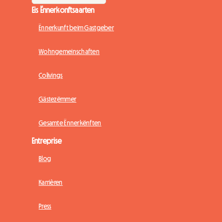
Eis Ënnerkonftsaarten
Ënnerkunft beim Gastgeber
Wohngemeinschaften
Colivings
Gästezëmmer
Gesamte Ënnerkënften
Entreprise
Blog
Karrièren
Press