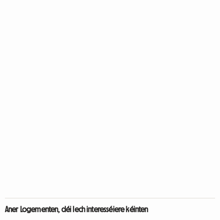
Aner Logementen, déi Iech interesséiere kéinten