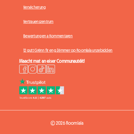
Versécherung
Vertrauenszentrum
Bewertungen a Kommentaren
12 gutt Grënn fir eng Zëmmer op Roomlala unzebidden
Maacht mat an eiser Communautéit!
© 2026 Roomlala