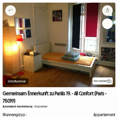
Foto weisen
Schlofkummer
Gemeinsam Ënnerkunft zu Paräis 19. - All Confort (Paris -
75019)
Automatesch Iwwersetzung
-
Originaltitel
Wunnengstyp :
Appartement