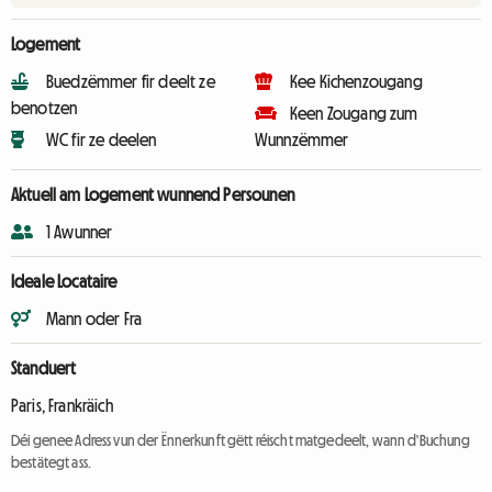
Logement
Buedzëmmer fir deelt ze
Kee Kichenzougang
benotzen
Keen Zougang zum
WC fir ze deelen
Wunnzëmmer
Aktuell am Logement wunnend Persounen
1 Awunner
Ideale Locataire
Mann oder Fra
Standuert
Paris, Frankräich
Déi genee Adress vun der Ënnerkunft gëtt réischt matgedeelt, wann d'Buchung
bestätegt ass.