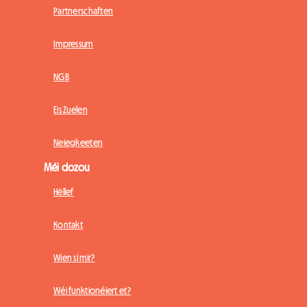
Partnerschaften
Impressum
NGB
Eis Zuelen
Neiegkeeten
Méi dozou
Hëllef
Kontakt
Wien si mir?
Wéi funktionéiert et?