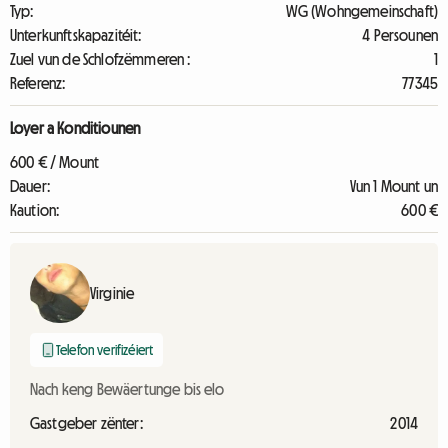
Typ:
WG (Wohngemeinschaft)
Unterkunftskapazitéit:
4 Persounen
Zuel vun de Schlofzëmmeren :
1
Referenz:
77345
Loyer a Konditiounen
600 € / Mount
Dauer:
Vun 1 Mount un
Kaution:
600 €
Virginie
Telefon verifizéiert
Nach keng Bewäertunge bis elo
Gastgeber zënter:
2014