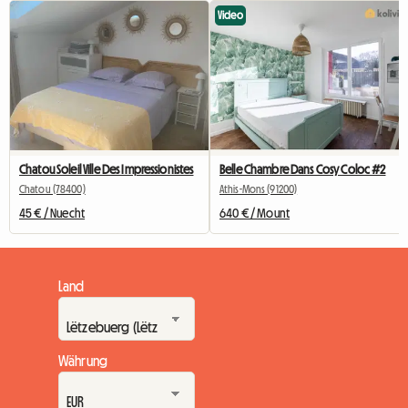
Video
Chatou Soleil Ville Des Impressionistes
Belle Chambre Dans Cosy Coloc #2
Chatou (78400)
Athis-Mons (91200)
45 € / Nuecht
640 € / Mount
Land
Währung