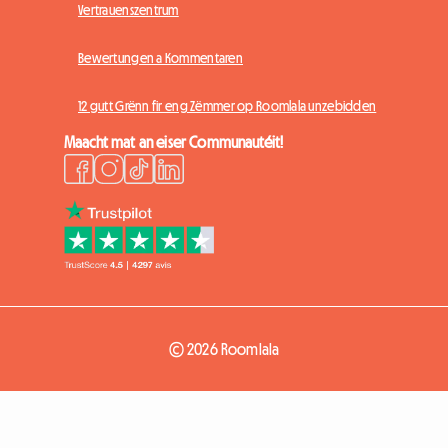
Vertrauenszentrum
Bewertungen a Kommentaren
12 gutt Grënn fir eng Zëmmer op Roomlala unzebidden
Maacht mat an eiser Communautéit!
© 2026 Roomlala