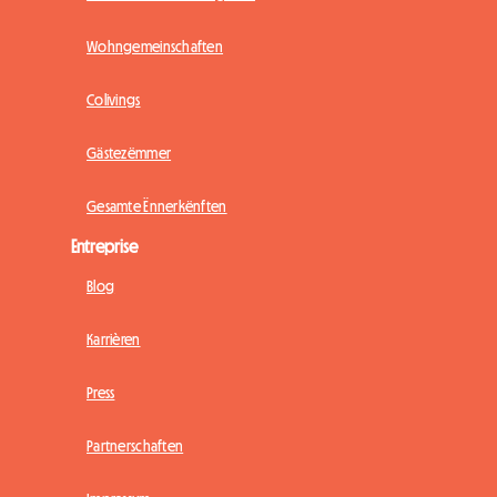
Wohngemeinschaften
Colivings
Gästezëmmer
Gesamte Ënnerkënften
Entreprise
Blog
Karrièren
Press
Partnerschaften