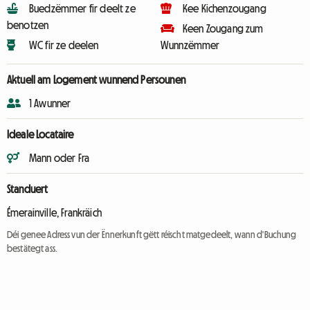
Buedzëmmer fir deelt ze
Kee Kichenzougang
benotzen
Keen Zougang zum
WC fir ze deelen
Wunnzëmmer
Aktuell am Logement wunnend Persounen
1 Awunner
Ideale Locataire
Mann oder Fra
Standuert
Émerainville, Frankräich
Déi genee Adress vun der Ënnerkunft gëtt réischt matgedeelt, wann d'Buchung
bestätegt ass.