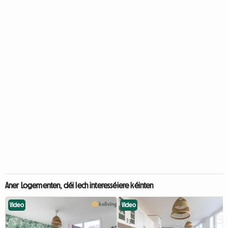
Aner Logementen, déi Iech interesséiere kéinten
Video
Video