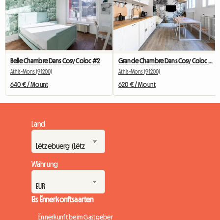
Belle Chambre Dans Cosy Coloc #2
Grande Chambre Dans Cosy Coloc #5 New York près d'olry
Athis-Mons (91200)
Athis-Mons (91200)
640 € / Mount
620 € / Mount
Land
Währung
Eis Ënnerkonftsaarten
Ënnerkunft beim Gastgeber