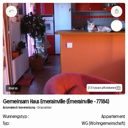
D'3 Fotoen affichéieren
Aneres
Gemeinsam Haus Emerainville (Émerainville - 77184)
Automatesch Iwwersetzung
-
Originaltitel
Wunnengstyp :
Appartement
Typ:
WG (Wohngemeinschaft)