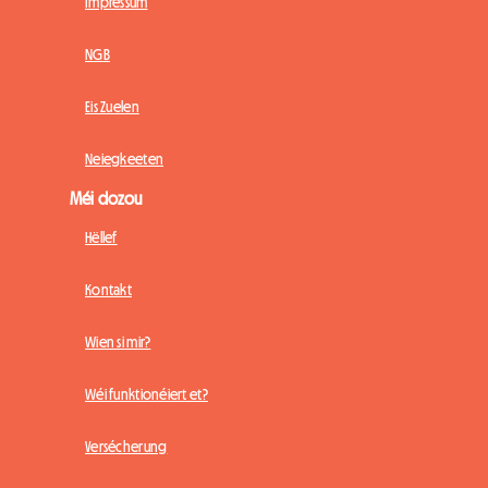
Impressum
NGB
Eis Zuelen
Neiegkeeten
Méi dozou
Hëllef
Kontakt
Wien si mir?
Wéi funktionéiert et?
Versécherung