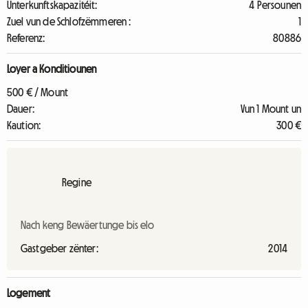
Unterkunftskapazitéit:
4 Persounen
Zuel vun de Schlofzëmmeren :
1
Referenz:
80886
Loyer a Konditiounen
500 € / Mount
Dauer:
Vun 1 Mount un
Kaution:
300 €
Regine
Nach keng Bewäertunge bis elo
Gastgeber zënter:
2014
Logement