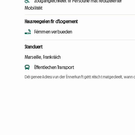
Zougänglechkeet fir Persoune mat reduzéierter
Mobilitéit
Hausreegelen fir d'Logement
Fëmmen verbueden
Standuert
Marseille, Frankräich
Ëffentlechen Transport
Déi genee Adress vun der Ënnerkunft gëtt réischt matgedeelt, wann 