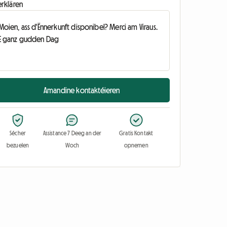
erklären
Amandine kontaktéieren
Sécher
Assistance 7 Deeg an der
Gratis Kontakt
bezuelen
Woch
opnemen