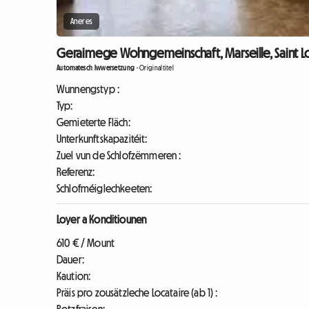
Aneres
Geraimege Wohngemeinschaft, Marseille, Saint Lou
Automatesch Iwwersetzung
-
Originaltitel
Wunnengstyp :
Typ:
Gemieterte Fläch:
Unterkunftskapazitéit:
Zuel vun de Schlofzëmmeren :
Referenz:
Schlofméiglechkeeten:
Loyer a Konditiounen
610 € / Mount
Dauer:
Kaution:
Präis pro zousätzleche Locataire (ab 1) :