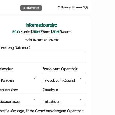
D'12 Fotoen affichéieren
Buedzëmmer
Informatiounsfro
50 €
/ Nuecht
|
350 €
/ Woch
|
610 €
/ Mount
Tëscht 1 Mount an 12 Méint
ir wéi eng Datumer?
eisenden
Zweck vum Openthalt
ebuertsjoer
Situatioun
chreif e Message, fir de Grond vun dengem Openthalt