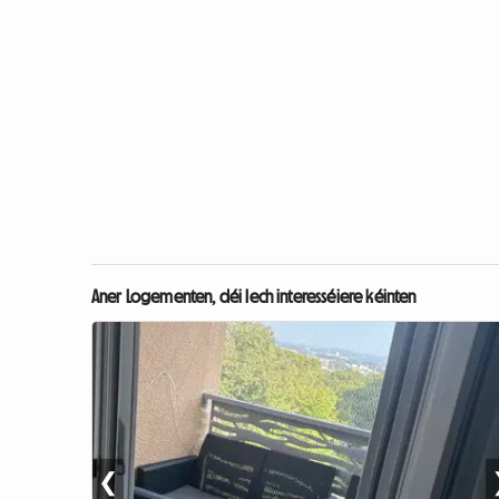
Aner Logementen, déi Iech interesséiere kéinten
❮