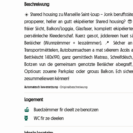
Beschreiwung
☀️ Shared housing zu Marseille Saint-Loup – Jonk beruffstä
propperer, heller an gutt ekipéierter Shared housing? 
fräier Siicht, Balkon/Loggia, Glasfaser, komplett ekipéi
perséinleche Kleederschaf. Kuerz gesot, jiddereen hue
Beräicher (Wunnzëmmer + Iesszëmmer). 📍 Sécher an 
Transportmëttelen, Autobunnsachsen a mat séierem Accès 
Bettkëscht 140x190, ganz gemittlech Matrass, Schreifdësch
Botzen vun de gemeinsam genotzte Beräicher abegraff, 
Optioun: zouene Parkplaz oder grouss Balkon. Ech sichen
zesummeliewen kënnen!
Automatesch Iwwersetzung
-
Originalbeschreiwung
Logement
Buedzëmmer fir deelt ze benotzen
WC fir ze deelen