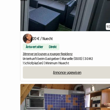
5
20 € / Nuecht
Äntwert séier
Direkt
Zëmmer ze lounen a roueger Residenz
Unterkunft beim Gastgeber | Marseille (13013) | 30 M2
1 Schlofplaz(en) | Minimum 1 Nuecht
Annonce ugewisen