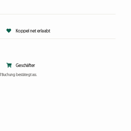
Koppel net erlaabt
Geschäfter
d'Buchung bestätegt ass.