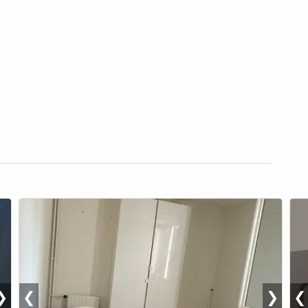
❯
❮
❯
❮