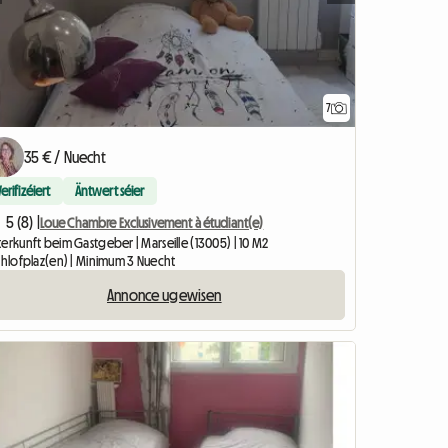
7
35 € / Nuecht
Verifizéiert
Äntwert séier
5 (8) |
Loue Chambre Exclusivement à étudiant(e)
erkunft beim Gastgeber | Marseille (13005) | 10 M2
Schlofplaz(en) | Minimum 3 Nuecht
Annonce ugewisen