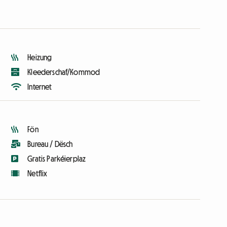
Heizung
Kleederschaf/Kommod
Internet
Fön
Bureau / Dësch
Gratis Parkéierplaz
Netflix