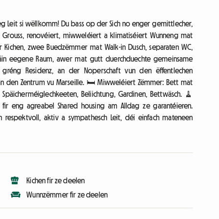
teg Leit si wëllkomm! Du bass op der Sich no enger gemittlecher,
 Grouss, renovéiert, miwweléiert a klimatiséiert Wunneng mat
erter Kichen, zwee Buedzëmmer mat Walk-in Dusch, separaten WC,
t säin eegene Raum, awer mat gutt duerchduechte gemeinsame
gréng Residenz, an der Noperschaft vun den ëffentlechen
an den Zentrum vu Marseille. 🛏️ Miwweléiert Zëmmer: Bett mat
, Späicherméiglechkeeten, Beliichtung, Gardinen, Bettwäsch. 🧹
fir eng agreabel Shared housing am Alldag ze garantéieren.
 respektvoll, aktiv a sympathesch Leit, déi einfach mateneen
Kichen fir ze deelen
Wunnzëmmer fir ze deelen