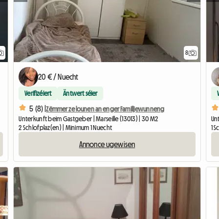
8
20 € / Nuecht
Verifizéiert
Äntwert séier
5 (8) |
Zëmmer ze lounen an enger Familljewunneng
Unterkunft beim Gastgeber | Marseille (13013) | 30 M2
Unt
2 Schlofplaz(en) | Minimum 1 Nuecht
1 
Annonce ugewisen