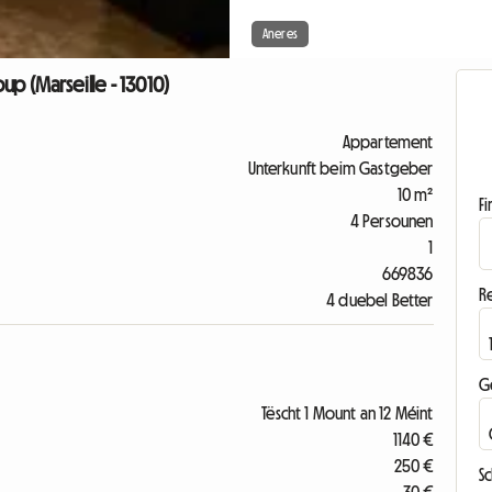
Aneres
p (Marseille - 13010)
Appartement
Unterkunft beim Gastgeber
10 m²
F
4 Persounen
1
669836
R
4 duebel Better
G
Tëscht 1 Mount an 12 Méint
1140 €
250 €
S