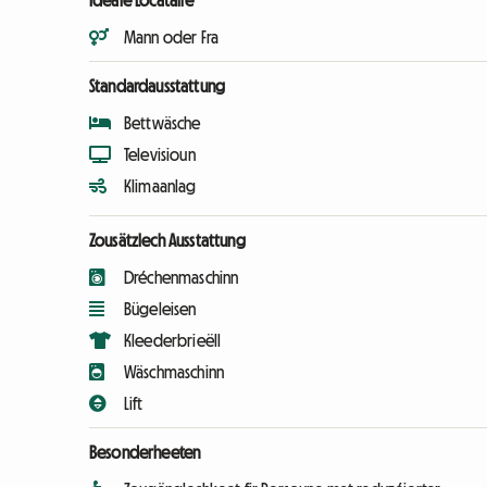
Ideale Locataire
Mann oder Fra
Standardausstattung
Bettwäsche
Televisioun
Klimaanlag
Zousätzlech Ausstattung
Dréchenmaschinn
Bügeleisen
Kleederbrieëll
Wäschmaschinn
Lift
Besonderheeten