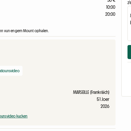
30 €
z'
10:00
20:00
 Enn vun engem Mount ophalen.
atiounsvideo
MARSEILLE (Frankräich)
51 Joer
2026
iounsvideo kucken