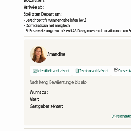
Botzfraisen:
Arrivée ab:
Spéitsten Depart um:
- Berechtegt fir Wunnengshëllefen (APL)
- Domiciliatioun net méiglech
- Fir Reservéierunge vu méi wéi 45 Deeg mussen d'Locatiounen um
Amandine
Identitéit verifizéiert
Telefon verifizéiert
Present
Nach keng Bewäertunge bis elo
Wunnt zu :
Alter:
Gastgeber zënter:
D'Presentat