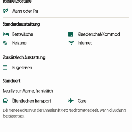
Ideale Locataire
Mann oder Fra
Standardausstattung
Bettwäsche
Kleederschaf/Kommod
Heizung
Internet
Zousätzlech Ausstattung
Bügeleisen
Standuert
Neuilly-sur-Marne, Frankräich
Ëffentlechen Transport
Gare
Déi genee Adress vun der Ënnerkunft gëtt réischt matgedeelt, wann d'Buchung
bestätegt ass.