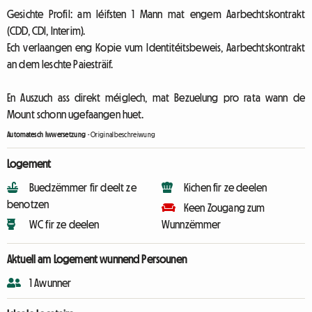
Gesichte Profil: am léifsten 1 Mann mat engem Aarbechtskontrakt
(CDD, CDI, Interim).
Ech verlaangen eng Kopie vum Identitéitsbeweis, Aarbechtskontrakt
an dem leschte Paiesträif.
En Auszuch ass direkt méiglech, mat Bezuelung pro rata wann de
Mount schonn ugefaangen huet.
Automatesch Iwwersetzung
-
Originalbeschreiwung
Logement
Buedzëmmer fir deelt ze
Kichen fir ze deelen
benotzen
Keen Zougang zum
WC fir ze deelen
Wunnzëmmer
Aktuell am Logement wunnend Persounen
1 Awunner