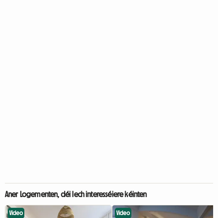
Aner Logementen, déi Iech interesséiere kéinten
Video
Video