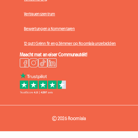
Vertrauenszentrum
Bewertungen a Kommentaren
12 gutt Grënn fir eng Zëmmer op Roomlala unzebidden
Maacht mat an eiser Communautéit!
© 2026 Roomlala