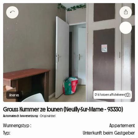
D'6 Fotoen affichéieren
Aneres
Grouss Kummer ze lounen (Neuilly-Sur-Marne - 93330)
Automatesch Iwwersetzung
-
Originaltitel
Wunnengstyp :
Appartement
Typ:
Unterkunft beim Gastgeber