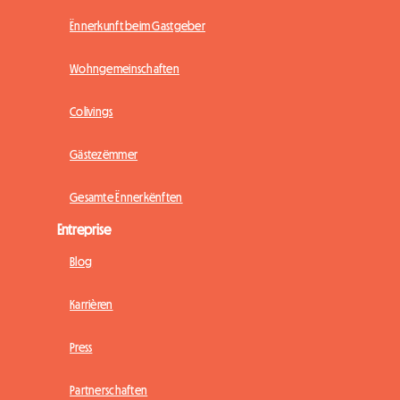
Ënnerkunft beim Gastgeber
Wohngemeinschaften
Colivings
Gästezëmmer
Gesamte Ënnerkënften
Entreprise
Blog
Karrièren
Press
Partnerschaften