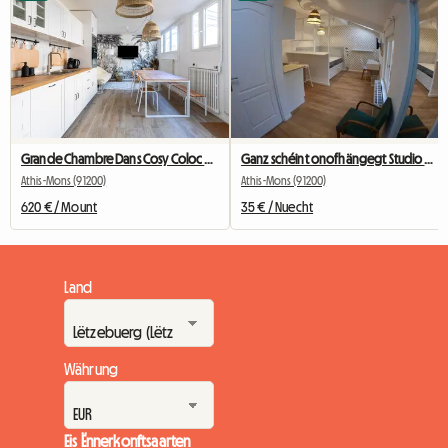
Grande Chambre Dans Cosy Coloc #5 New York près d'olry
Ganz schéint onofhängegt Studio 29m2,
Athis-Mons (91200)
Athis-Mons (91200)
620 € / Mount
35 € / Nuecht
Land
Währung
Eis Ënnerkonftsaarten