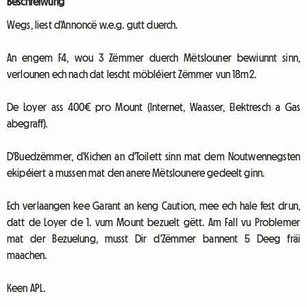
Beschreiwung
Wegs, liest d'Annoncë w.e.g. gutt duerch.
An engem F4, wou 3 Zëmmer duerch Mëtslouner bewiunnt sinn,
verlounen ech nach dat lescht möbléiert Zëmmer vun 18m2.
De Loyer ass 400€ pro Mount (Internet, Waasser, Elektresch a Gas
abegraff).
D'Buedzëmmer, d'Kichen an d'Toilett sinn mat dem Noutwennegsten
ekipéiert a mussen mat den anere Mëtslounere gedeelt ginn.
Ech verlaangen kee Garant an keng Caution, mee ech hale fest drun,
datt de Loyer de 1. vum Mount bezuelt gëtt. Am Fall vu Problemer
mat der Bezuelung, musst Dir d'Zëmmer bannent 5 Deeg fräi
maachen.
Keen APL.