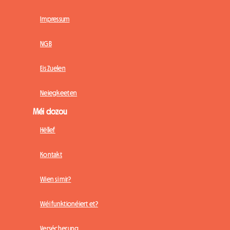
Impressum
NGB
Eis Zuelen
Neiegkeeten
Méi dozou
Hëllef
Kontakt
Wien si mir?
Wéi funktionéiert et?
Versécherung