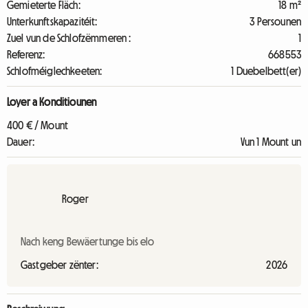
Gemieterte Fläch:
18 m²
Unterkunftskapazitéit:
3 Persounen
Zuel vun de Schlofzëmmeren :
1
Referenz:
668553
Schlofméiglechkeeten:
1 Duebelbett(er)
Loyer a Konditiounen
400 € / Mount
Dauer:
Vun 1 Mount un
Roger
Nach keng Bewäertunge bis elo
Gastgeber zënter:
2026