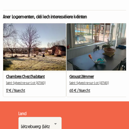
Aner Logementen, déi Iech interesséiere kéinten
Chambres Chez L'habitant
Grousst Zëmmer
Saint-Sylvestre-sur-Lot (47140)
Saint-Sylvestre-sur-Lot (47140)
17 € / Nuecht
65 € / Nuecht
Land