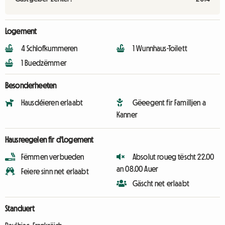
Logement
4 Schlofkummeren
1 Wunnhaus-Toilett
1 Buedzëmmer
Besonderheeten
Hausdéieren erlaabt
Gëeegent fir Familljen a
Kanner
Hausreegelen fir d'Logement
Fëmmen verbueden
Absolut roueg tëscht 22.00
an 08.00 Auer
Feiere sinn net erlaabt
Gäscht net erlaabt
Standuert