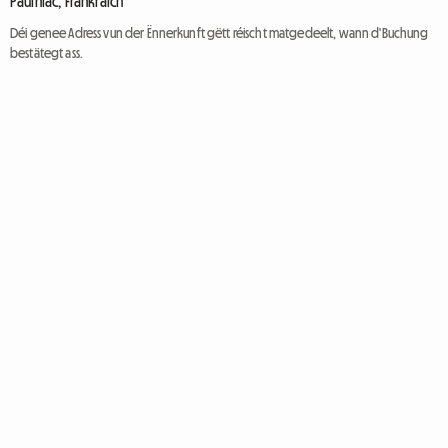
Paulhiac, Frankräich
Déi genee Adress vun der Ënnerkunft gëtt réischt matgedeelt, wann d'Buchung
bestätegt ass.