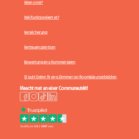
Wien si mir?
Wéi funktionéiert et?
Versécherung
Vertrauenszentrum
Bewertungen a Kommentaren
12 gutt Grënn fir eng Zëmmer op Roomlala unzebidden
Maacht mat an eiser Communautéit!