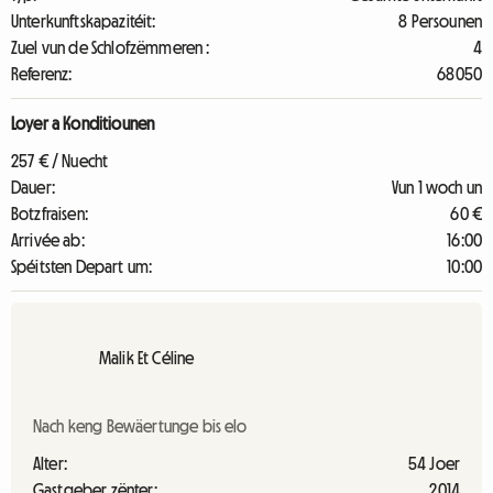
Unterkunftskapazitéit:
8 Persounen
Zuel vun de Schlofzëmmeren :
4
Referenz:
68050
Loyer a Konditiounen
257 € / Nuecht
Dauer:
Vun 1 woch un
Botzfraisen:
60 €
Arrivée ab:
16:00
Spéitsten Depart um:
10:00
Malik Et Céline
Nach keng Bewäertunge bis elo
Alter:
54 Joer
Gastgeber zënter:
2014