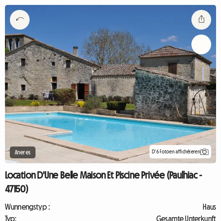
D'6 Fotoen affichéieren
Aneres
Location D'Une Belle Maison Et Piscine Privée (Paulhiac -
47150)
Wunnengstyp :
Haus
Typ:
Gesamte Unterkunft