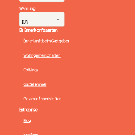
Währung
Eis Ënnerkonftsaarten
Ënnerkunft beim Gastgeber
Wohngemeinschaften
Colivings
Gästezëmmer
Gesamte Ënnerkënften
Entreprise
Blog
Karrièren