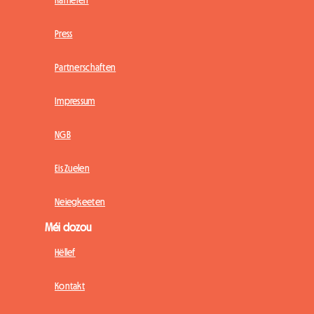
Press
Partnerschaften
Impressum
NGB
Eis Zuelen
Neiegkeeten
Méi dozou
Hëllef
Kontakt