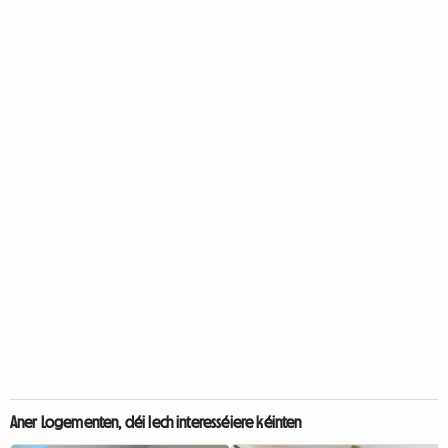
Aner Logementen, déi Iech interesséiere kéinten