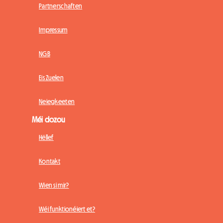
Partnerschaften
Impressum
NGB
Eis Zuelen
Neiegkeeten
Méi dozou
Hëllef
Kontakt
Wien si mir?
Wéi funktionéiert et?