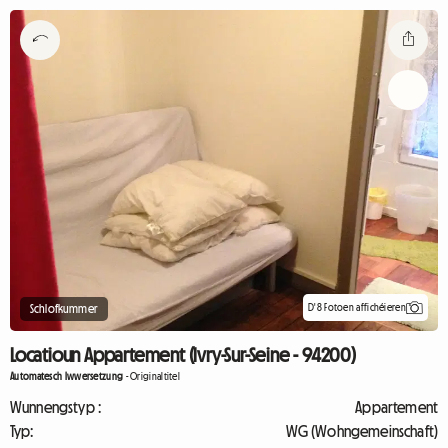
D'8 Fotoen affichéieren
Schlofkummer
Locatioun Appartement (Ivry-Sur-Seine - 94200)
Automatesch Iwwersetzung
-
Originaltitel
Wunnengstyp :
Appartement
Typ:
WG (Wohngemeinschaft)