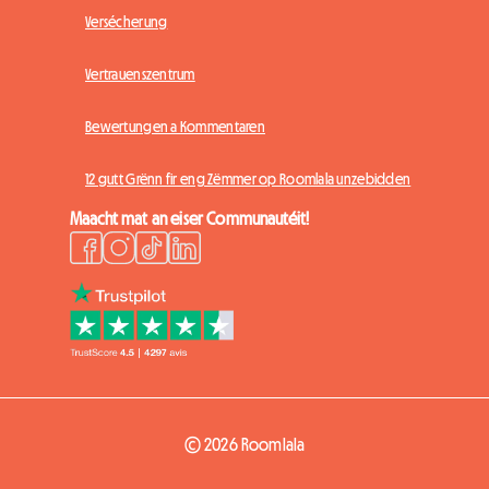
Versécherung
Vertrauenszentrum
Bewertungen a Kommentaren
12 gutt Grënn fir eng Zëmmer op Roomlala unzebidden
Maacht mat an eiser Communautéit!
© 2026 Roomlala