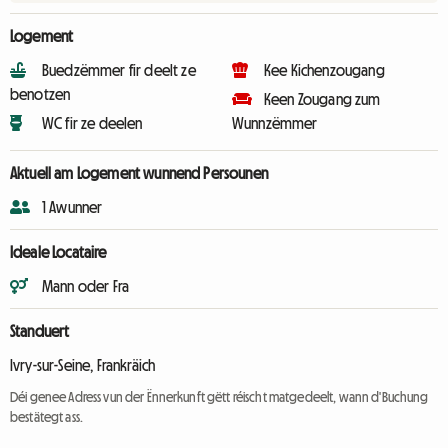
Logement
Buedzëmmer fir deelt ze
Kee Kichenzougang
benotzen
Keen Zougang zum
WC fir ze deelen
Wunnzëmmer
Aktuell am Logement wunnend Persounen
1 Awunner
Ideale Locataire
Mann oder Fra
Standuert
Ivry-sur-Seine, Frankräich
Déi genee Adress vun der Ënnerkunft gëtt réischt matgedeelt, wann d'Buchung
bestätegt ass.