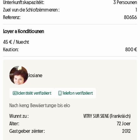
Unterkunftskapazitéit:
3 Persounen
Zuel vun de Schlofzëmmeren :
1
Referenz:
80656
Loyer a Konditiounen
45 € / Nuecht
Kaution:
800 €
Josiane
Identitéit verifizéiert
Telefon verifizéiert
Nach keng Bewäertunge bis elo
Wunnt zu :
VITRY SUR SIENE (Frankräich)
Alter:
72 Joer
Gastgeber zënter:
2012