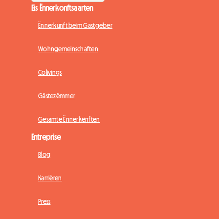
Eis Ënnerkonftsaarten
Ënnerkunft beim Gastgeber
Wohngemeinschaften
Colivings
Gästezëmmer
Gesamte Ënnerkënften
Entreprise
Blog
Karrièren
Press