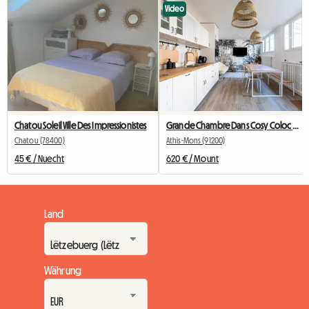
Video
Chatou Soleil Ville Des Impressionistes
Grande Chambre Dans Cosy Coloc #5 New York près d'olry
Chatou (78400)
Athis-Mons (91200)
45 € / Nuecht
620 € / Mount
Land
Währung