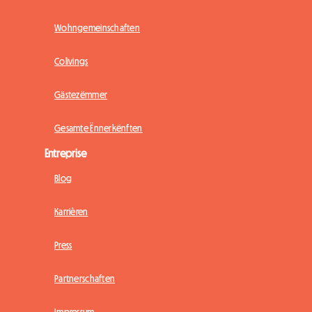
Wohngemeinschaften
Colivings
Gästezëmmer
Gesamte Ënnerkënften
Entreprise
Blog
Karrièren
Press
Partnerschaften
Impressum