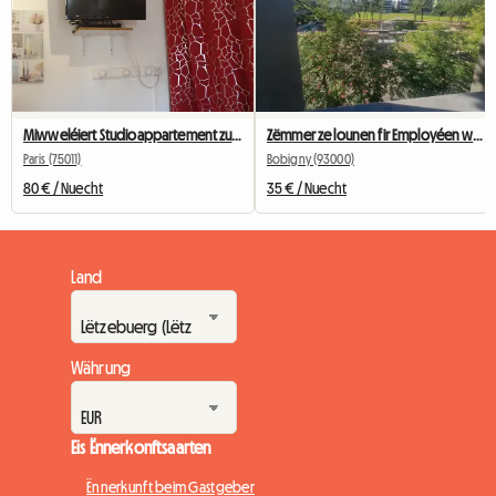
Miwweléiert Studioappartement zu Bastille fir Studenten, Stagiairen oder Geschäftsreesender.
Zëmmer ze lounen fir Employéen während der Woch
Paris (75011)
Bobigny (93000)
80 € / Nuecht
35 € / Nuecht
Land
Währung
Eis Ënnerkonftsaarten
Ënnerkunft beim Gastgeber