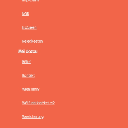
NGB
Eis Zuelen
Neiegkeeten
Méi dozou
Hëllef
Kontakt
Wien si mir?
Wéi funktionéiert et?
Versécherung