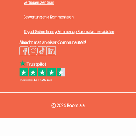
Vertrauenszentrum
Bewertungen a Kommentaren
12 gutt Grënn fir eng Zëmmer op Roomlala unzebidden
Maacht mat an eiser Communautéit!
© 2026 Roomlala