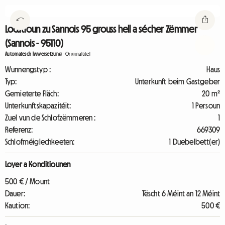
Locatioun zu Sannois 95 grouss hell a sécher Zëmmer
(Sannois - 95110)
Automatesch Iwwersetzung
-
Originaltitel
Wunnengstyp :
Haus
Typ:
Unterkunft beim Gastgeber
Gemieterte Fläch:
20 m²
Unterkunftskapazitéit:
1 Persoun
Zuel vun de Schlofzëmmeren :
1
Referenz:
669309
Schlofméiglechkeeten:
1 Duebelbett(er)
Loyer a Konditiounen
500 € / Mount
Dauer:
Tëscht 6 Méint an 12 Méint
Kaution:
500 €