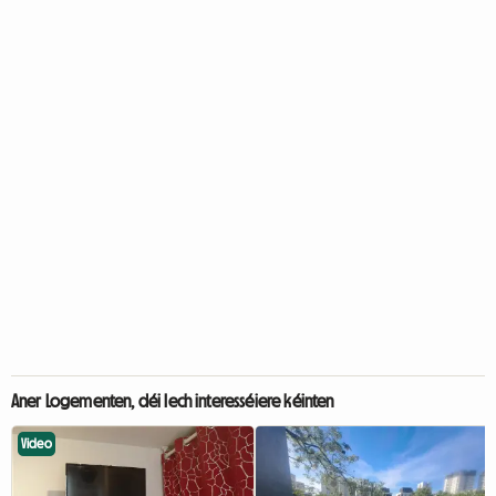
Aner Logementen, déi Iech interesséiere kéinten
Video