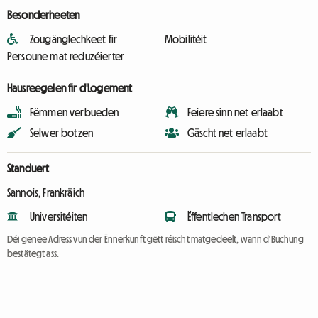
Besonderheeten
Zougänglechkeet fir
Mobilitéit
Persoune mat reduzéierter
Hausreegelen fir d'Logement
Fëmmen verbueden
Feiere sinn net erlaabt
Selwer botzen
Gäscht net erlaabt
Standuert
Sannois, Frankräich
Universitéiten
Ëffentlechen Transport
Déi genee Adress vun der Ënnerkunft gëtt réischt matgedeelt, wann d'Buchung
bestätegt ass.