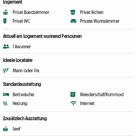
Logement
Privat Buedzëmmer
Privat Kichen
Privat WC
Private Wunnzëmmer
Aktuell am Logement wunnend Persounen
1 Awunner
Ideale Locataire
Mann oder Fra
Standardausstattung
Bettwäsche
Kleederschaf/Kommod
Heizung
Internet
Zousätzlech Ausstattung
Seef