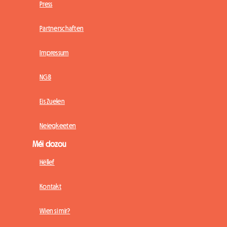
Press
Partnerschaften
Impressum
NGB
Eis Zuelen
Neiegkeeten
Méi dozou
Hëllef
Kontakt
Wien si mir?