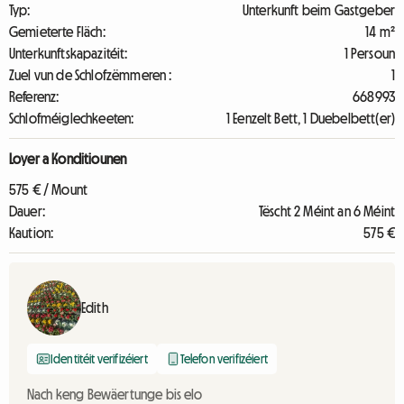
Typ:
Unterkunft beim Gastgeber
Gemieterte Fläch:
14 m²
Unterkunftskapazitéit:
1 Persoun
Zuel vun de Schlofzëmmeren :
1
Referenz:
668993
Schlofméiglechkeeten:
1 Eenzelt Bett, 1 Duebelbett(er)
Loyer a Konditiounen
575 € / Mount
Dauer:
Tëscht 2 Méint an 6 Méint
Kaution:
575 €
Edith
Identitéit verifizéiert
Telefon verifizéiert
Nach keng Bewäertunge bis elo