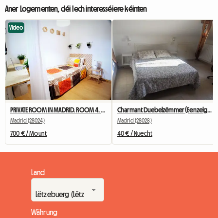
Aner Logementen, déi Iech interesséiere kéinten
Video
PRIVATE ROOM IN MADRID. ROOM 4. NEAR TO UNIVERSITY
Charmant Duebelzëmmer (Eenzelgebrauch).
Madrid (28024)
Madrid (28028)
700 € / Mount
40 € / Nuecht
Land
Währung