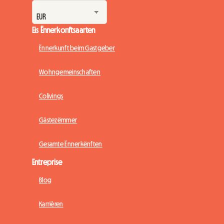
Eis Ënnerkonftsaarten
Ënnerkunft beim Gastgeber
Wohngemeinschaften
Colivings
Gästezëmmer
Gesamte Ënnerkënften
Entreprise
Blog
Karrièren