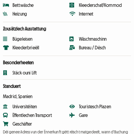
Bettwäsche
Kleederschaf/Kommod
Heizung
Internet
Zousätzlech Ausstattung
Bügeleisen
Wäschmaschinn
Kleederbrieëll
Bureau / Dësch
Besonderheeten
Stäck ouni Lift
Standuert
Madrid, Spanien
Universitéiten
Touristesch Plazen
Ëffentlechen Transport
Gare
Geschäfter
Déi genee Adress vun der Ënnerkunft gëtt réischt matgedeelt, wann d'Buchung