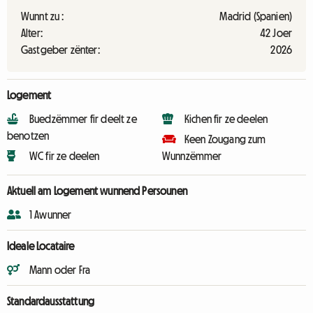
Wunnt zu :
Madrid (Spanien)
Alter:
42 Joer
Gastgeber zënter:
2026
Logement
Buedzëmmer fir deelt ze
Kichen fir ze deelen
benotzen
Keen Zougang zum
WC fir ze deelen
Wunnzëmmer
Aktuell am Logement wunnend Persounen
1 Awunner
Ideale Locataire
Mann oder Fra
Standardausstattung