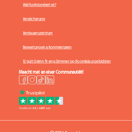
Wéi funktionéiert et?
Versécherung
Vertrauenszentrum
Bewertungen a Kommentaren
12 gutt Grënn fir eng Zëmmer op Roomlala unzebidden
Maacht mat an eiser Communautéit!