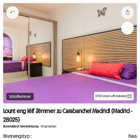
D'18 Fotoen affichéieren
Schlofkummer
Lount eng léif Zëmmer zu Carabanchel Madrid! (Madrid -
28025)
Automatesch Iwwersetzung
-
Originaltitel
Wunnengstyp :
Haus