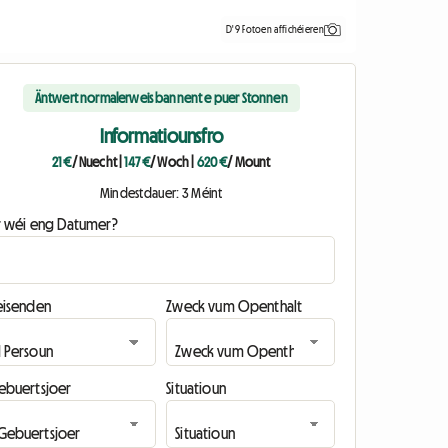
D'9 Fotoen affichéieren
Äntwert normalerweis bannent e puer Stonnen
Informatiounsfro
21 €
/ Nuecht
|
147 €
/ Woch
|
620 €
/ Mount
Mindestdauer: 3 Méint
ir wéi eng Datumer?
eisenden
Zweck vum Openthalt
ebuertsjoer
Situatioun