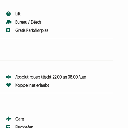
Lift
Bureau / Dësch
Gratis Parkéierplaz
Absolut roueg tëscht 22.00 an 08.00 Auer
Koppel net erlaabt
Gare
Fluchhafen