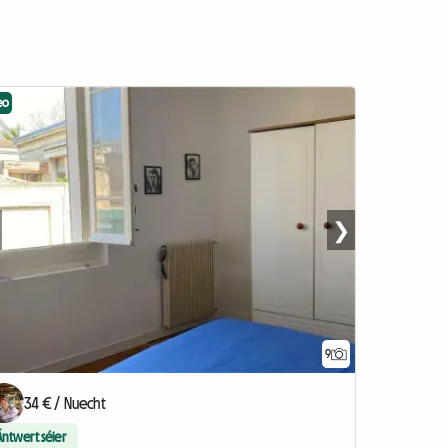
eo
❯
9
34 € / Nuecht
Äntwert séier