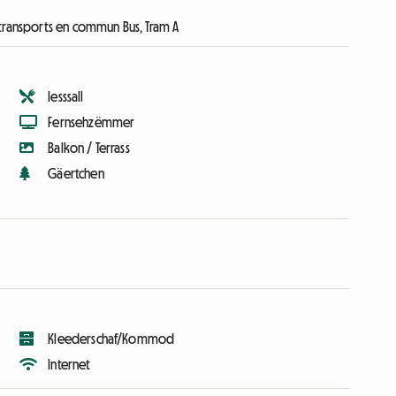
 transports en commun Bus, Tram A
Iesssall
Fernsehzëmmer
Balkon / Terrass
Gäertchen
Kleederschaf/Kommod
Internet