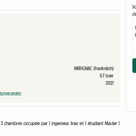
S
z'
MERIGNAC (Frankräich)
57 Joer
2021
tunge gesinn
 chambres occupée par 1 ingenieur Enac et 1 étudiant Master 1