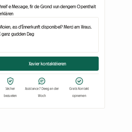
chreif e Message, fir de Grond vun dengem Openthalt
erklären
Xavier kontaktéieren
Sécher
Assistance 7 Deeg an der
Gratis Kontakt
bezuelen
Woch
opnemen