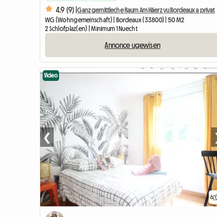
4.9 (9) |
Ganz gemittleche Raum Am Häerz vu Bordeaux a privat
WG (Wohngemeinschaft) | Bordeaux (33800) | 50 M2
2 Schlofplaz(en) | Minimum 1 Nuecht
Annonce ugewisen
Video
❮
6