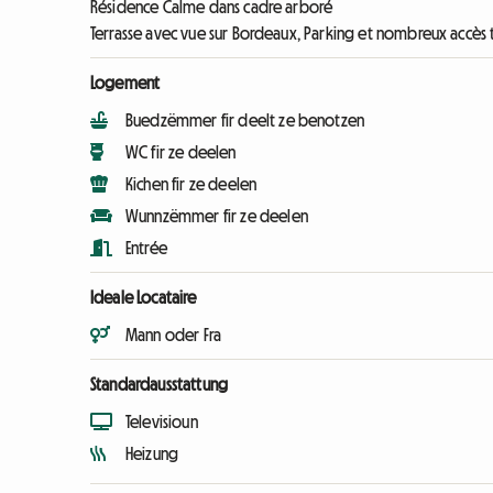
Résidence Calme dans cadre arboré
Terrasse avec vue sur Bordeaux, Parking et nombreux accès
Logement
Buedzëmmer fir deelt ze benotzen
WC fir ze deelen
Kichen fir ze deelen
Wunnzëmmer fir ze deelen
Entrée
Ideale Locataire
Mann oder Fra
Standardausstattung
Televisioun
Heizung