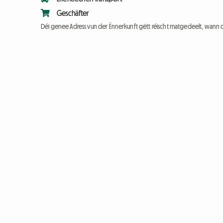
Geschäfter
Déi genee Adress vun der Ënnerkunft gëtt réischt matgedeelt, wann 