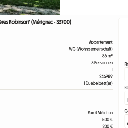
res Robinson" (Mérignac - 33700)
Appartement
WG (Wohngemeinschaft)
86 m²
3 Persounen
F
1
246989
1 Duebelbett(er)
R
G
Vun 3 Méint un
500 €
200 €