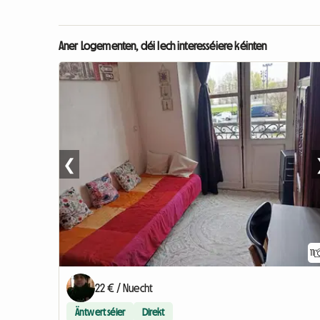
Aner Logementen, déi Iech interesséiere kéinten
❮
11
22 € / Nuecht
Äntwert séier
Direkt