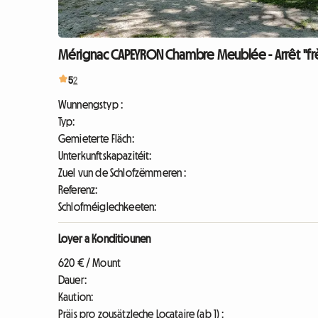
Mérignac CAPEYRON Chambre Meublée - Arrêt "frè
5
2
Wunnengstyp :
Typ:
Gemieterte Fläch:
Unterkunftskapazitéit:
Zuel vun de Schlofzëmmeren :
Referenz:
Schlofméiglechkeeten:
Loyer a Konditiounen
620 € / Mount
Dauer:
Kaution:
Präis pro zousätzleche Locataire (ab 1) :