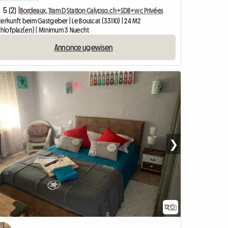
5 (2) |
Bordeaux, Tram D Station Calypso.ch+SDB+wc Privées
erkunft beim Gastgeber | Le Bouscat (33110) | 24 M2
Schlofplaz(en) | Minimum 3 Nuecht
Annonce ugewisen
❯
12