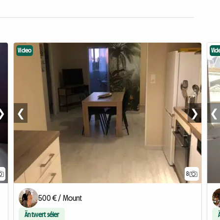
Video
Vid
❯
❮
❯
❮
8
500 € / Mount
Äntwert séier