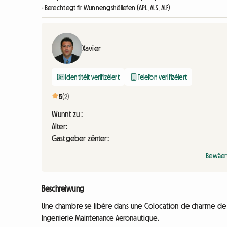
- Berechtegt fir Wunnengshëllefen (APL, ALS, ALF)
Xavier
Identitéit verifizéiert
Telefon verifizéiert
5
(2)
Wunnt zu :
Alter:
Gastgeber zënter:
Bewäer
Beschreiwung
Une chambre se libère dans une Colocation de charme de 3
Ingenierie Maintenance Aeronautique.