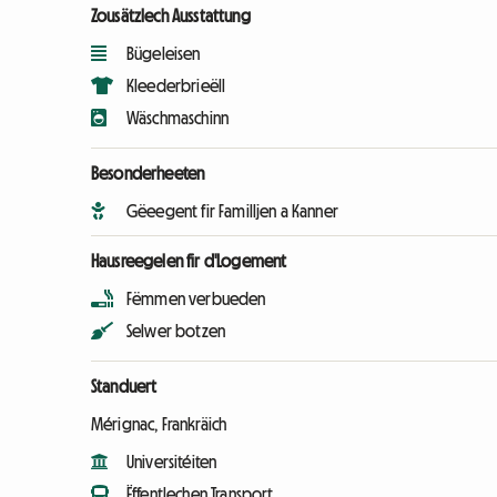
Zousätzlech Ausstattung
Bügeleisen
Kleederbrieëll
Wäschmaschinn
Besonderheeten
Gëeegent fir Familljen a Kanner
Hausreegelen fir d'Logement
Fëmmen verbueden
Selwer botzen
Standuert
Mérignac, Frankräich
Universitéiten
Ëffentlechen Transport