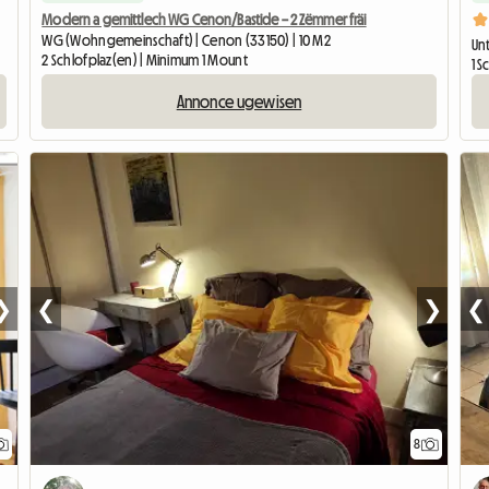
Modern a gemittlech WG Cenon/Bastide – 2 Zëmmer fräi
WG (Wohngemeinschaft) | Cenon (33150) | 10 M2
Unt
2 Schlofplaz(en) | Minimum 1 Mount
1 
Annonce ugewisen
❯
❮
❯
❮
8