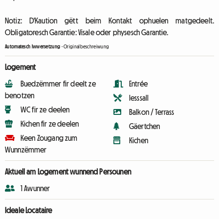
Notiz: D'Kaution gëtt beim Kontakt ophuelen matgedeelt.
Obligatoresch Garantie: Visale oder physesch Garantie.
Automatesch Iwwersetzung
-
Originalbeschreiwung
Logement
Buedzëmmer fir deelt ze
Entrée
benotzen
Iesssall
WC fir ze deelen
Balkon / Terrass
Kichen fir ze deelen
Gäertchen
Keen Zougang zum
Kichen
Wunnzëmmer
Aktuell am Logement wunnend Persounen
1 Awunner
Ideale Locataire