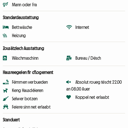
Mann oder Fra
Standardausstattung
Bettwäsche
Internet
Heizung
Zousätzlech Ausstattung
Wäschmaschinn
Bureau / Dësch
Hausreegelen fir d'Logement
Fëmmen verbueden
Absolut roueg tëscht 22.00
an 08.00 Auer
Keng Hausdéieren
Koppel net erlaabt
Selwer botzen
Feiere sinn net erlaabt
Standuert