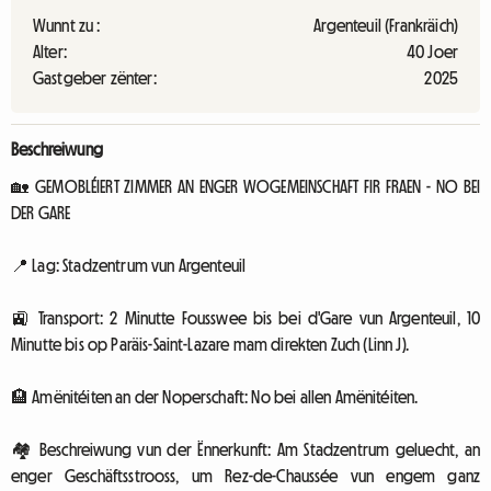
Wunnt zu :
Argenteuil (Frankräich)
Alter:
40 Joer
Gastgeber zënter:
2025
Beschreiwung
🏡 GEMOBLÉIERT ZIMMER AN ENGER WOGEMEINSCHAFT FIR FRAEN - NO BEI
DER GARE
📍 Lag: Stadzentrum vun Argenteuil
🚉 Transport: 2 Minutte Fousswee bis bei d'Gare vun Argenteuil, 10
Minutte bis op Paräis-Saint-Lazare mam direkten Zuch (Linn J).
🏨 Amënitéiten an der Noperschaft: No bei allen Amënitéiten.
🏘 Beschreiwung vun der Ënnerkunft: Am Stadzentrum geluecht, an
enger Geschäftsstrooss, um Rez-de-Chaussée vun engem ganz