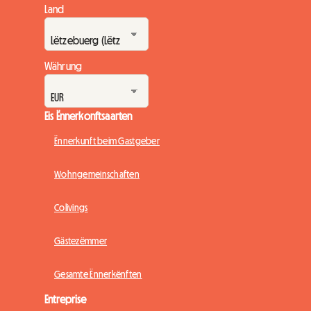
Land
Währung
Eis Ënnerkonftsaarten
Ënnerkunft beim Gastgeber
Wohngemeinschaften
Colivings
Gästezëmmer
Gesamte Ënnerkënften
Entreprise