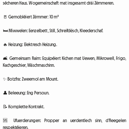
sécheren Haus. Wogemeinschaft mat insgesamt dräi Zëmmeren.
🚪 Gemobléiert Zëmmer: 10 m²
🛏 Miwwelen: Eenzelbett, Still, Schreifdësch, Kleederschaf.
🔥 Heizung: Elektresch Heizung.
🛋 Gemeinsam Raim: Equipéiert Kichen mat Uewen, Mikrowell, Frigo,
Kachgeschier, Wäschmaschinn.
✨ Botzfra: Zweemol am Mount.
👤 Beleeung: Eng Persoun.
📝 Komplette Kontrakt.
🆘 Ufuerderungen: Propper an uerdentlech sinn, d'Reegelen
respektéieren.