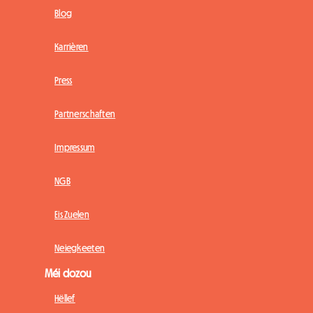
Blog
Karrièren
Press
Partnerschaften
Impressum
NGB
Eis Zuelen
Neiegkeeten
Méi dozou
Hëllef