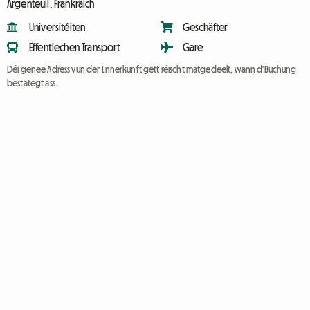
Argenteuil, Frankräich
Universitéiten
Geschäfter
Ëffentlechen Transport
Gare
Déi genee Adress vun der Ënnerkunft gëtt réischt matgedeelt, wann d'Buchung
bestätegt ass.