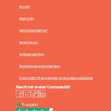
Kontakt
Wien si mir?
Wéi funktionéiert et?
Versécherung
Vertrauenszentrum
Bewertungen a Kommentaren
12 gutt Grënn fir eng Zëmmer op Roomlala unzebidden
Maacht mat an eiser Communautéit!