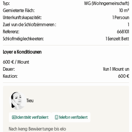
Typ:
WG (Wohngemeinschaft)
Gemieterte Fläch:
10 m²
Unterkunftskapazitéit:
1 Persoun
Zuel vun de Schlofzëmmeren :
1
Referenz:
668101
Schlofméiglechkeeten:
1 Eenzelt Bett
Loyer a Konditiounen
600 € / Mount
Dauer:
Vun 1 Mount un
Kaution:
600 €
Tieu
Identitéit verifizéiert
Telefon verifizéiert
Nach keng Bewäertunge bis elo