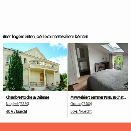
Aner Logementen, déi Iech interesséiere kéinten
Chambre Proche La Défense
Miwweléiert Zëmmer PERLE zu Chatou mat privatem Buedzëmmer
Bougival (78380)
Chatou (78400)
40 € / Nuecht
50 € / Nuecht