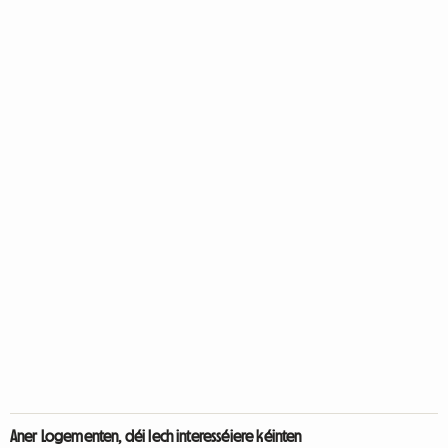
Aner Logementen, déi Iech interesséiere kéinten