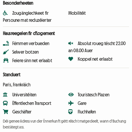
Besonderheeten
Zougänglechkeet fir
Mobilitéit
Persoune mat reduzéierter
Hausreegelen fir d'Logement
Fëmmen verbueden
Absolut roueg tëscht 22.00
an 08.00 Auer
Selwer botzen
Koppel net erlaabt
Feiere sinn net erlaabt
Standuert
Paris, Frankräich
Universitéiten
Touristesch Plazen
Ëffentlechen Transport
Gare
Geschäfter
Fluchhafen
Déi genee Adress vun der Ënnerkunft gëtt réischt matgedeelt, wann d'Buchung
bestätegt ass.