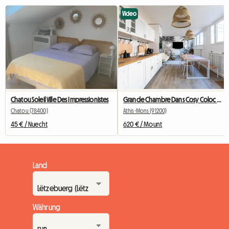
Video
Chatou Soleil Ville Des Impressionistes
Grande Chambre Dans Cosy Coloc #5 New York près d'olry
Chatou (78400)
Athis-Mons (91200)
45 € / Nuecht
620 € / Mount
Land
Währung