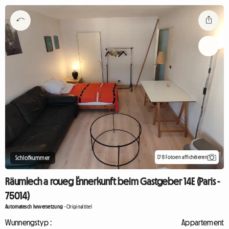
D'8 Fotoen affichéieren
Schlofkummer
Räumlech a roueg Ënnerkunft beim Gastgeber 14E (Paris -
75014)
Automatesch Iwwersetzung
-
Originaltitel
Wunnengstyp :
Appartement