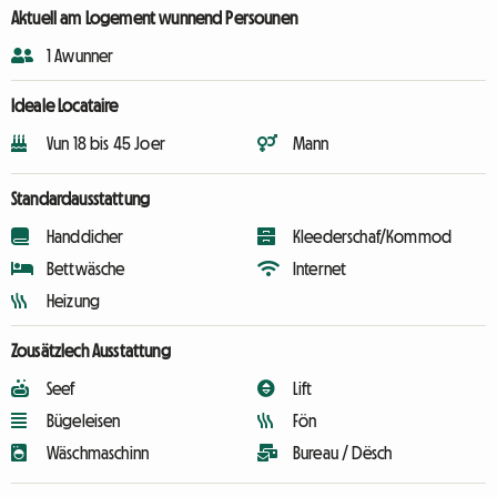
Aktuell am Logement wunnend Persounen
1 Awunner
Ideale Locataire
Vun 18 bis 45 Joer
Mann
Standardausstattung
Handdicher
Kleederschaf/Kommod
Bettwäsche
Internet
Heizung
Zousätzlech Ausstattung
Seef
Lift
Bügeleisen
Fön
Wäschmaschinn
Bureau / Dësch