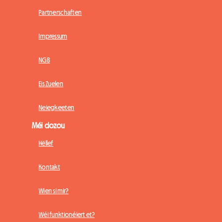
Partnerschaften
Impressum
NGB
Eis Zuelen
Neiegkeeten
Méi dozou
Hëllef
Kontakt
Wien si mir?
Wéi funktionéiert et?