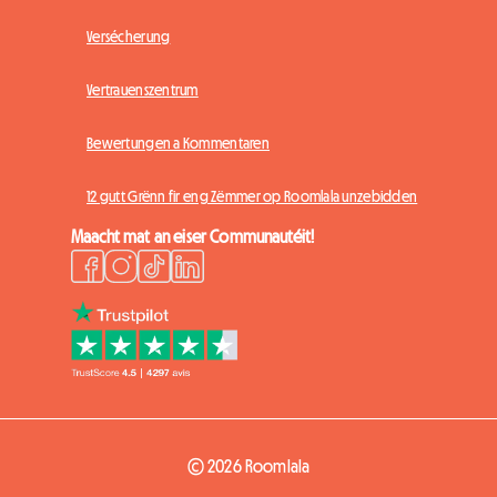
Versécherung
Vertrauenszentrum
Bewertungen a Kommentaren
12 gutt Grënn fir eng Zëmmer op Roomlala unzebidden
Maacht mat an eiser Communautéit!
© 2026 Roomlala