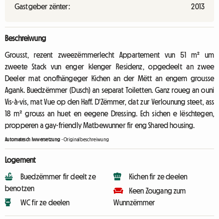
Gastgeber zënter:
2013
Beschreiwung
Grousst, rezent zweezëmmerlecht Appartement vun 51 m² um
zweete Stack vun enger klenger Residenz, opgedeelt an zwee
Deeler mat onofhängeger Kichen an der Mëtt an engem grousse
Agank. Buedzëmmer (Dusch) an separat Toiletten. Ganz roueg an ouni
Vis-à-vis, mat Vue op den Haff. D'Zëmmer, dat zur Verlounung steet, ass
18 m² grouss an huet en eegene Dressing. Ech sichen e lëschtegen,
propperen a gay-friendly Matbewunner fir eng Shared housing.
Automatesch Iwwersetzung
-
Originalbeschreiwung
Logement
Buedzëmmer fir deelt ze
Kichen fir ze deelen
benotzen
Keen Zougang zum
WC fir ze deelen
Wunnzëmmer