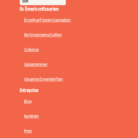
Eis Ënnerkonftsaarten
Ënnerkunft beim Gastgeber
Wohngemeinschaften
Colivings
Gästezëmmer
Gesamte Ënnerkënften
Entreprise
Blog
Karrièren
Press