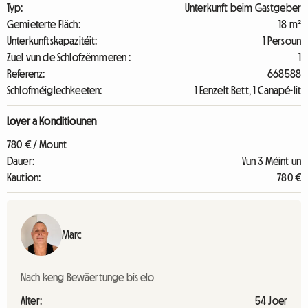
Typ:
Unterkunft beim Gastgeber
Gemieterte Fläch:
18 m²
Unterkunftskapazitéit:
1 Persoun
Zuel vun de Schlofzëmmeren :
1
Referenz:
668588
Schlofméiglechkeeten:
1 Eenzelt Bett, 1 Canapé-lit
Loyer a Konditiounen
780 € / Mount
Dauer:
Vun 3 Méint un
Kaution:
780 €
Marc
Nach keng Bewäertunge bis elo
Alter:
54 Joer