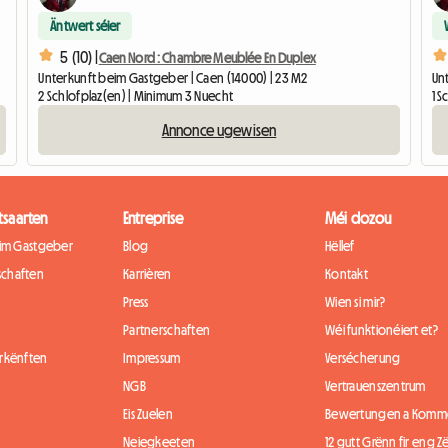
Äntwert séier
5 (10) |
Caen Nord : Chambre Meublée En Duplex
Unterkunft beim Gastgeber | Caen (14000) | 23 M2
Un
2 Schlofplaz(en) | Minimum 3 Nuecht
1 
Annonce ugewisen
tsaarten
Entreprise
Méi dozou
eim Gastgeber
Blog
Hëllef
chaften
Karrièren
Kontakt
Press
Wien si mir?
Partnerschaften
Wéi funktionéiert et?
rkënften
Impressum
Versécherung
NGB
Vertrauenszentrum
Eis Zuelen
Bewertungen a Komm
Neiegkeeten
12 gutt Grënn fir eng