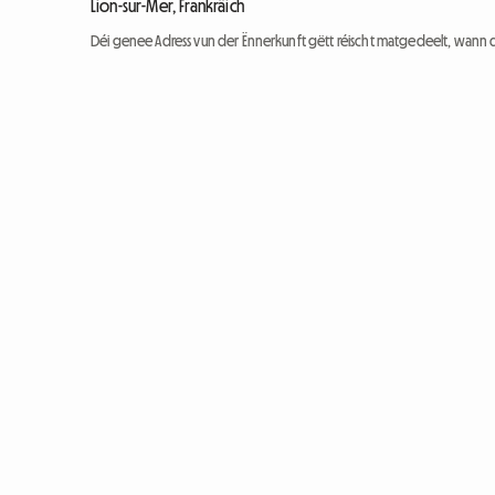
Lion-sur-Mer, Frankräich
Déi genee Adress vun der Ënnerkunft gëtt réischt matgedeelt, wann 