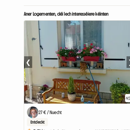
Aner Logementen, déi Iech interesséiere kéinten
❮
6
27 € / Nuecht
Entdeckt