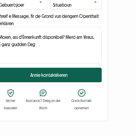
chreif e Message, fir de Grond vun dengem Openthalt
erklären
Annie kontaktéieren
Sécher
Assistance 7 Deeg an der
Gratis Kontakt
bezuelen
Woch
opnemen