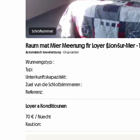
Schlofkummer
Raum mat Mier Meenung fir Loyer (Lion-Sur-Mer - 
Automatesch Iwwersetzung
-
Originaltitel
Wunnengstyp :
Typ:
Unterkunftskapazitéit:
Zuel vun de Schlofzëmmeren :
Referenz:
Loyer a Konditiounen
70 € / Nuecht
Kaution: