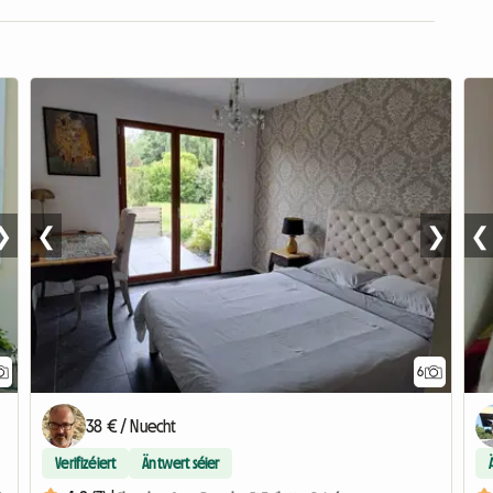
❯
❮
❯
❮
6
38 € / Nuecht
Verifizéiert
Äntwert séier