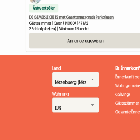
Äntwert séier
DE GEMEISLECHE F2 mat Gaartterrass gratis Parkplazen
Gästezimmer | Caen (14000) | 47 M2
2 Schlofplaz(en) | Minimum 1 Nuecht
Annonce ugewisen
Land
Eis Ënnerkonf
Ënnerkunft b
Wohngemeins
Währung
Colivings
Gästezëmmer
Gesamte Ënne