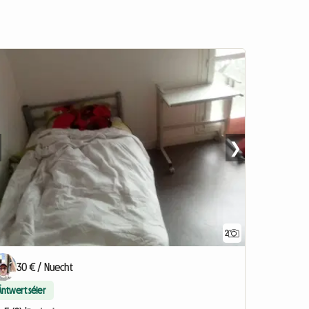
❯
2
30 € / Nuecht
Äntwert séier