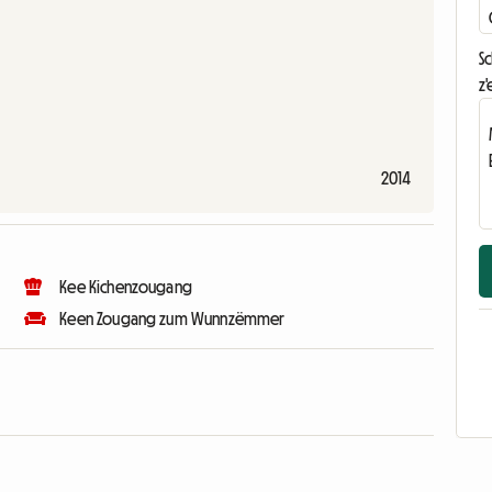
S
z'
2014
Kee Kichenzougang
Keen Zougang zum Wunnzëmmer