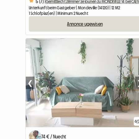
5 (7) |
Gemittlecht Zëmmer ze lounen zu MONDEVILLE 14 bei CAE
Unterkunft beim Gastgeber | Mondeville (14120) | 12 M2
1 Schlofplaz(en) | Minimum 2 Nuecht
Annonce ugewisen
❮
6
74 € / Nuecht