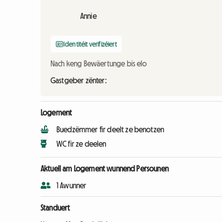
Annie
Identitéit verifizéiert
Nach keng Bewäertunge bis elo
Gastgeber zënter:
Logement
Buedzëmmer fir deelt ze benotzen
WC fir ze deelen
Aktuell am Logement wunnend Persounen
1 Awunner
Standuert