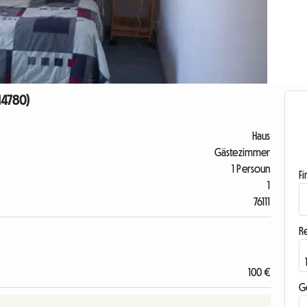
14780)
Haus
Gästezimmer
1 Persoun
F
1
76111
R
100 €
G