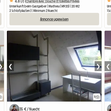
4.8 (7) |
N
Chambre Avec Douche Et Toilettes Privées
Unterkunft beim Gastgeber | Mathieu (14920) | 20 M2
Unt
2 Schlofplaz(en) | Minimum 2 Nuecht
1 S
Annonce ugewisen
❯
❮
❯
❮
11
35 € / Nuecht