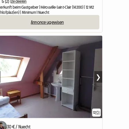
5 (2) |
Ze deelen
erkunft beim Gastgeber | Hérouville-Saint-Clair (14200) | 12 M2
chlofplaz(en) | Minimum 1 Nuecht
Annonce ugewisen
❯
12
30 € / Nuecht