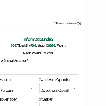
D'4 Fotoen affichéieren
Informatiounsfro
70 €
/ Nuecht
|
490 €
/ Woch
|
2100 €
/ Mount
Mindestdauer: 1 Nuecht
ir wéi eng Datumer?
eisenden
Zweck vum Openthalt
ebuertsjoer
Situatioun