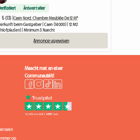
Verifizéiert
Äntwert séier
5 (13) |
Caen Nord. Chambre Meublée De 12 M²
terkunft beim Gastgeber | Caen (14000) | 12 M2
Schlofplaz(en) | Minimum 3 Nuecht
Annonce ugewisen
Maacht mat an eiser
Communautéit!
entaren
 Zëmmer op