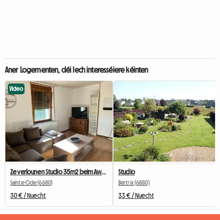
Aner Logementen, déi Iech interesséiere kéinten
Video
Ze verlounen Studio 35m2 beim Awunner mat engem private Wunnzëmmer.
Studio
Sainte-Ode (6680)
Bertrix (6880)
30 € / Nuecht
33 € / Nuecht