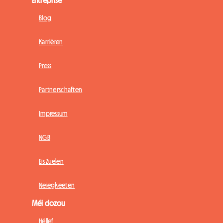
Blog
Karrièren
Press
Partnerschaften
Impressum
NGB
Eis Zuelen
Neiegkeeten
Méi dozou
Hëllef