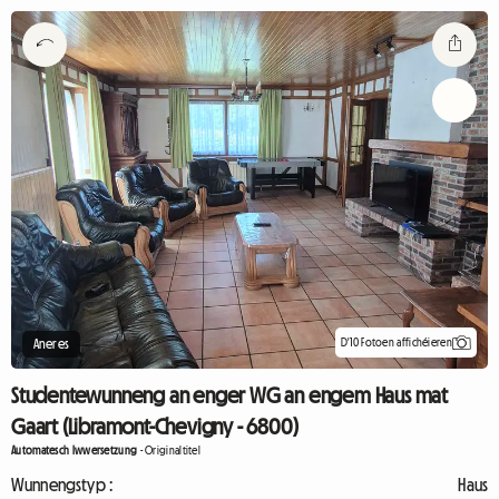
D'10 Fotoen affichéieren
Aneres
Studentewunneng an enger WG an engem Haus mat
Gaart (Libramont-Chevigny - 6800)
Automatesch Iwwersetzung
-
Originaltitel
Wunnengstyp :
Haus