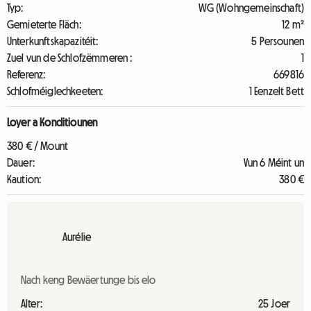
Typ:
WG (Wohngemeinschaft)
Gemieterte Fläch:
12 m²
Unterkunftskapazitéit:
5 Persounen
Zuel vun de Schlofzëmmeren :
1
Referenz:
669816
Schlofméiglechkeeten:
1 Eenzelt Bett
Loyer a Konditiounen
380 € / Mount
Dauer:
Vun 6 Méint un
Kaution:
380 €
Aurélie
Nach keng Bewäertunge bis elo
Alter:
25 Joer