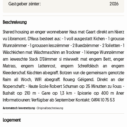
Gastgeber zënter:
2026
Beschreiwung
Shared housing an enger wonnebarer Haus mat Gaart direkt am Häerz
vu Libramont. D'Haus besteet aus: - 1 voll ausgestatt Kichen - 1 grousse
Wunnzëmmer - 1 groussen Iesszëmmer - 2 Buedzëmmer - 2 Toiletten - 1
Wäschkichen mat Wäschmaschinn an Trockner - 1 klenge Wunnzëmmer
am ieweschte Stack D'Zëmmer si miwwelt mat engem Bett, enger
Matrass, engem Lattenrost, engem Schreifdësch an engem
Kleederschaf. Käschten abegraff. Botzen vun de gemeinsam genotzte
Raim all Woch, WIFI abegraff. Roueg Géigend. Direkt an der
Noperschaft: - Haute Ecole Robert Schuman op 25 Minutten zu Fouss -
Bushalt op 210 m - Gare op 1,3 km - Epicerie op 400 m Aner
Informatiounen: Verfügbar ab September Kontakt: 0494 10 75 53
Automatesch Iwwersetzung
-
Originalbeschreiwung
Logement