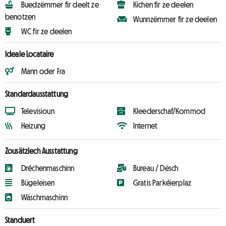
Buedzëmmer fir deelt ze
Kichen fir ze deelen
benotzen
Wunnzëmmer fir ze deelen
WC fir ze deelen
Ideale Locataire
Mann oder Fra
Standardausstattung
Televisioun
Kleederschaf/Kommod
Heizung
Internet
Zousätzlech Ausstattung
Dréchenmaschinn
Bureau / Dësch
Bügeleisen
Gratis Parkéierplaz
Wäschmaschinn
Standuert