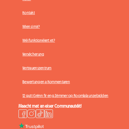
Kontakt
Wien si mir?
Wéi funktionéiert et?
Versécherung
Vertrauenszentrum
Bewertungen a Kommentaren
12 gutt Grënn fir eng Zëmmer op Roomlala unzebidden
Maacht mat an eiser Communautéit!