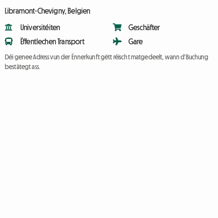
Libramont-Chevigny, Belgien
Universitéiten
Geschäfter
Ëffentlechen Transport
Gare
Déi genee Adress vun der Ënnerkunft gëtt réischt matgedeelt, wann d'Buchung
bestätegt ass.