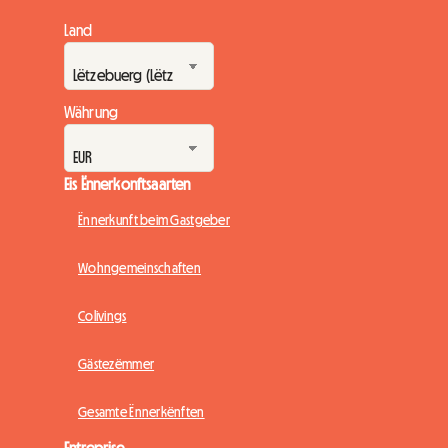
Land
Währung
Eis Ënnerkonftsaarten
Ënnerkunft beim Gastgeber
Wohngemeinschaften
Colivings
Gästezëmmer
Gesamte Ënnerkënften
Entreprise