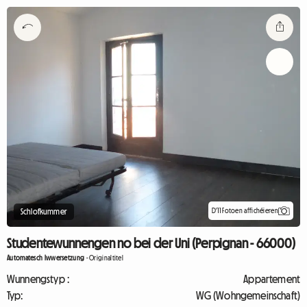
D'11 Fotoen affichéieren
Schlofkummer
Studentewunnengen no bei der Uni (Perpignan - 66000)
Automatesch Iwwersetzung
-
Originaltitel
Wunnengstyp :
Appartement
Typ:
WG (Wohngemeinschaft)