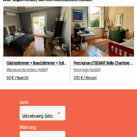
Gästezëmmer + Buedzëmmer + Toilette an engem Homestay (frëndlech)
Perpignan ETUDIANT Belle Chambre ENSOLEILLEE! CENTRE VILLE
Villeneuve-de-la-Raho (66180)
Perpignan (66000)
30 € / Nuecht
370 € / Mount
Land
Währung