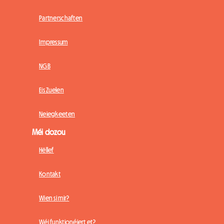
Partnerschaften
Impressum
NGB
Eis Zuelen
Neiegkeeten
Méi dozou
Hëllef
Kontakt
Wien si mir?
Wéi funktionéiert et?