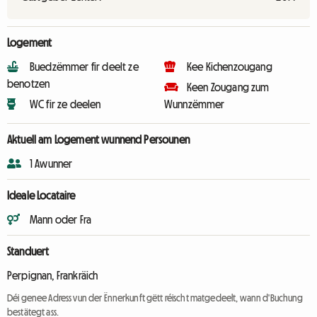
Logement
Buedzëmmer fir deelt ze
Kee Kichenzougang
benotzen
Keen Zougang zum
WC fir ze deelen
Wunnzëmmer
Aktuell am Logement wunnend Persounen
1 Awunner
Ideale Locataire
Mann oder Fra
Standuert
Perpignan, Frankräich
Déi genee Adress vun der Ënnerkunft gëtt réischt matgedeelt, wann d'Buchung
bestätegt ass.