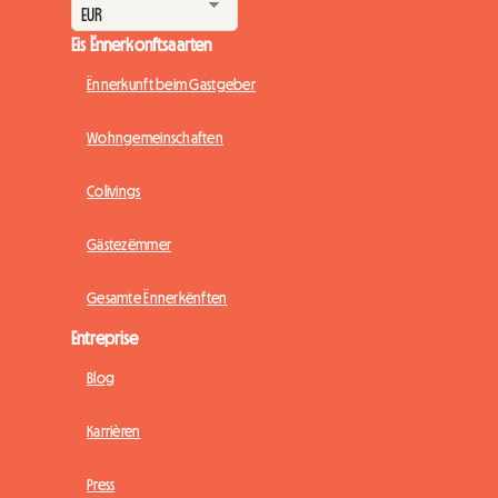
Eis Ënnerkonftsaarten
Ënnerkunft beim Gastgeber
Wohngemeinschaften
Colivings
Gästezëmmer
Gesamte Ënnerkënften
Entreprise
Blog
Karrièren
Press