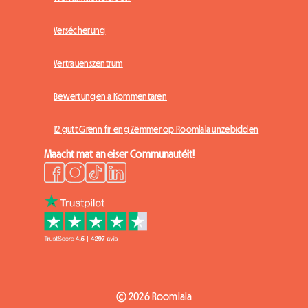
Versécherung
Vertrauenszentrum
Bewertungen a Kommentaren
12 gutt Grënn fir eng Zëmmer op Roomlala unzebidden
Maacht mat an eiser Communautéit!
© 2026 Roomlala