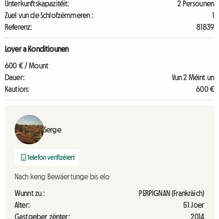
Unterkunftskapazitéit:
2 Persounen
Zuel vun de Schlofzëmmeren :
1
Referenz:
81839
Loyer a Konditiounen
600 € / Mount
Dauer:
Vun 2 Méint un
Kaution:
600 €
Serge
Telefon verifizéiert
Nach keng Bewäertunge bis elo
Wunnt zu :
PERPIGNAN (Frankräich)
Alter:
51 Joer
Gastgeber zënter:
2014