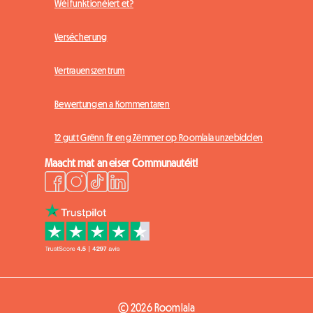
Wéi funktionéiert et?
Versécherung
Vertrauenszentrum
Bewertungen a Kommentaren
12 gutt Grënn fir eng Zëmmer op Roomlala unzebidden
Maacht mat an eiser Communautéit!
© 2026 Roomlala