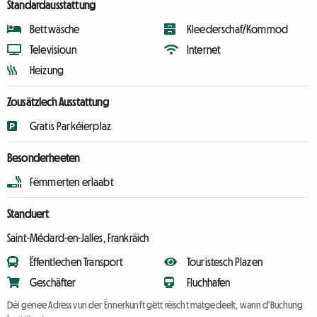
Standardausstattung
Bettwäsche
Kleederschaf/Kommod
Televisioun
Internet
Heizung
Zousätzlech Ausstattung
Gratis Parkéierplaz
Besonderheeten
Fëmmerten erlaabt
Standuert
Saint-Médard-en-Jalles, Frankräich
Ëffentlechen Transport
Touristesch Plazen
Geschäfter
Fluchhafen
Déi genee Adress vun der Ënnerkunft gëtt réischt matgedeelt, wann d'Buchung