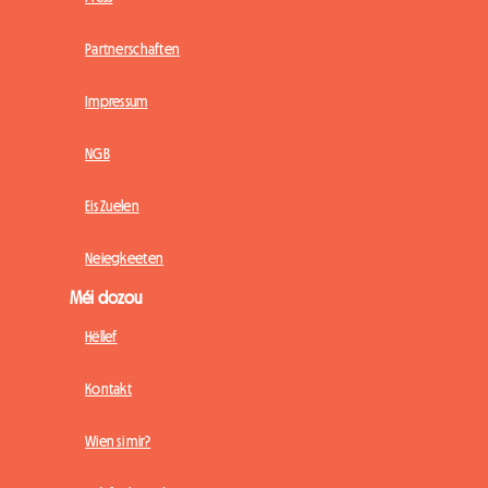
Partnerschaften
Impressum
NGB
Eis Zuelen
Neiegkeeten
Méi dozou
Hëllef
Kontakt
Wien si mir?