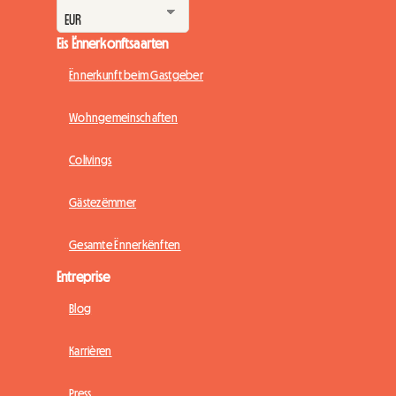
Eis Ënnerkonftsaarten
Ënnerkunft beim Gastgeber
Wohngemeinschaften
Colivings
Gästezëmmer
Gesamte Ënnerkënften
Entreprise
Blog
Karrièren
Press