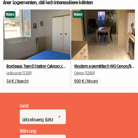
Aner Logementen, déi Iech interesséiere kéinten
Video
Video
Bordeaux, Tram D Station Calypso.ch+SDB+wc Privées
Modern a gemittlech WG Cenon/Bastide – 2 Zëmmer fräi
Le Bouscat (33110)
Cenon (33150)
34 € / Nuecht
500 € / Mount
Land
Währung