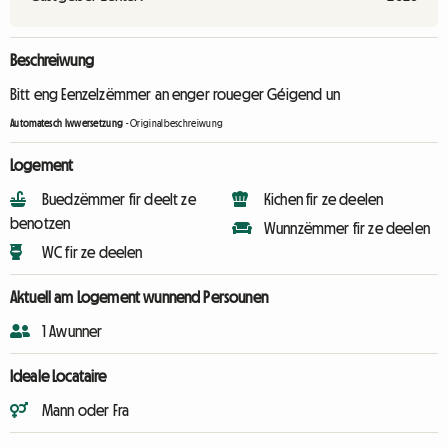
Beschreiwung
Bitt eng Eenzelzëmmer an enger roueger Géigend un
Automatesch Iwwersetzung
-
Originalbeschreiwung
Logement
Buedzëmmer fir deelt ze
Kichen fir ze deelen
benotzen
Wunnzëmmer fir ze deelen
WC fir ze deelen
Aktuell am Logement wunnend Persounen
1 Awunner
Ideale Locataire
Mann oder Fra