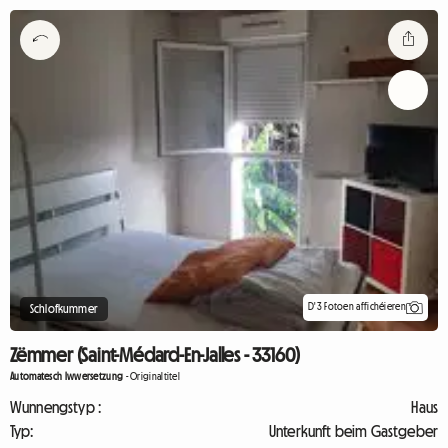
D'3 Fotoen affichéieren
Schlofkummer
Zëmmer (Saint-Médard-En-Jalles - 33160)
Automatesch Iwwersetzung
-
Originaltitel
Wunnengstyp :
Haus
Typ:
Unterkunft beim Gastgeber