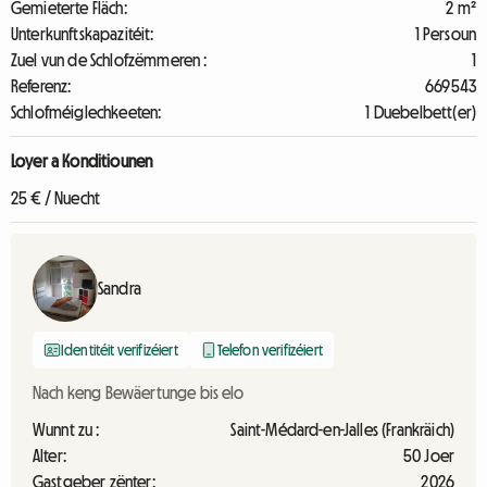
Gemieterte Fläch:
2 m²
Unterkunftskapazitéit:
1 Persoun
Zuel vun de Schlofzëmmeren :
1
Referenz:
669543
Schlofméiglechkeeten:
1 Duebelbett(er)
Loyer a Konditiounen
25 € / Nuecht
Sandra
Identitéit verifizéiert
Telefon verifizéiert
Nach keng Bewäertunge bis elo
Wunnt zu :
Saint-Médard-en-Jalles (Frankräich)
Alter:
50 Joer
Gastgeber zënter:
2026