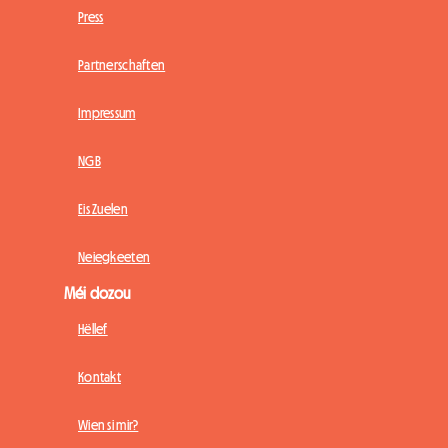
Press
Partnerschaften
Impressum
NGB
Eis Zuelen
Neiegkeeten
Méi dozou
Hëllef
Kontakt
Wien si mir?