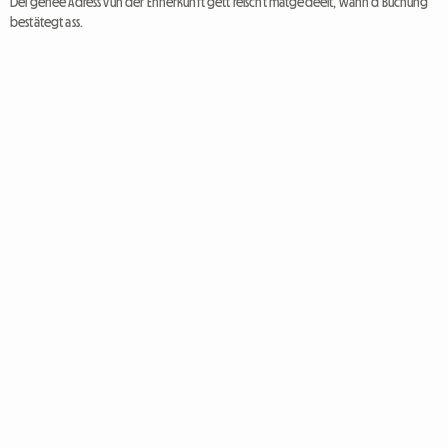
Déi genee Adress vun der Ënnerkunft gëtt réischt matgedeelt, wann d'Buchung
bestätegt ass.