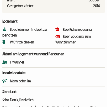
Alter:
53 Joer
Gastgeber zënter:
2014
Logement
Buedzëmmer fir deelt ze
Kee Kichenzougang
benotzen
Keen Zougang zum
WC fir ze deelen
Wunnzëmmer
Aktuell am Logement wunnend Persounen
1 Awunner
Ideale Locataire
Mann oder Fra
Standuert
Saint-Denis, Frankräich