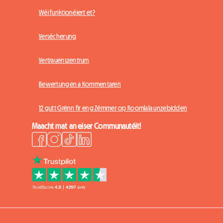
Wéi funktionéiert et?
Versécherung
Vertrauenszentrum
Bewertungen a Kommentaren
12 gutt Grënn fir eng Zëmmer op Roomlala unzebidden
Maacht mat an eiser Communautéit!