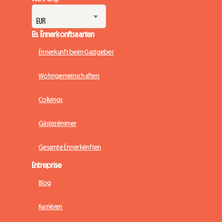
Eis Ënnerkonftsaarten
Ënnerkunft beim Gastgeber
Wohngemeinschaften
Colivings
Gästezëmmer
Gesamte Ënnerkënften
Entreprise
Blog
Karrièren