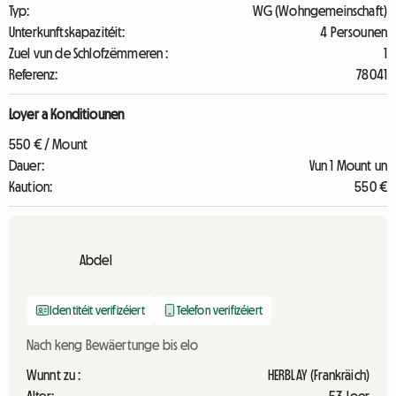
Typ:
WG (Wohngemeinschaft)
Unterkunftskapazitéit:
4 Persounen
Zuel vun de Schlofzëmmeren :
1
Referenz:
78041
Loyer a Konditiounen
550 € / Mount
Dauer:
Vun 1 Mount un
Kaution:
550 €
Abdel
Identitéit verifizéiert
Telefon verifizéiert
Nach keng Bewäertunge bis elo
Wunnt zu :
HERBLAY (Frankräich)