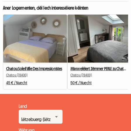
Aner Logementen, déi Iech interesséiere kéinten
Chatou Soleil Ville Des Impressionistes
Miwweléiert Zëmmer PERLE zu Chatou mat privatem Buedzëmmer
Chatou (78400)
Chatou (78400)
45 € / Nuecht
50 € / Nuecht
Land
Währung