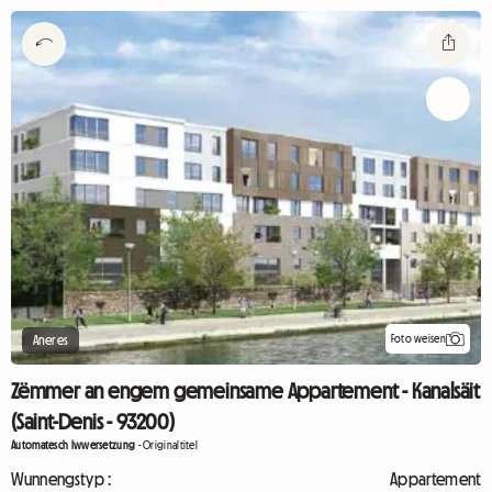
Foto weisen
Aneres
Zëmmer an engem gemeinsame Appartement - Kanalsäit
(Saint-Denis - 93200)
Automatesch Iwwersetzung
-
Originaltitel
Wunnengstyp :
Appartement