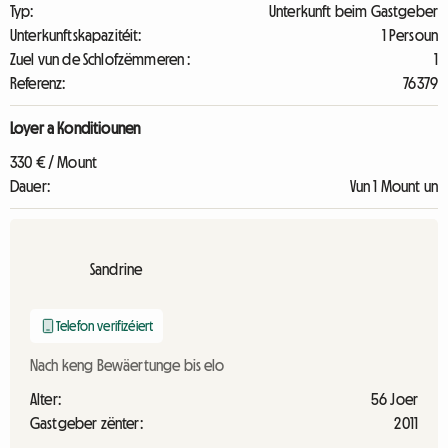
Typ:
Unterkunft beim Gastgeber
Unterkunftskapazitéit:
1 Persoun
Zuel vun de Schlofzëmmeren :
1
Referenz:
76379
Loyer a Konditiounen
330 € / Mount
Dauer:
Vun 1 Mount un
Sandrine
Telefon verifizéiert
Nach keng Bewäertunge bis elo
Alter:
56 Joer
Gastgeber zënter:
2011