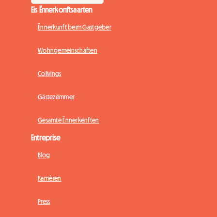
Eis Ënnerkonftsaarten
Ënnerkunft beim Gastgeber
Wohngemeinschaften
Colivings
Gästezëmmer
Gesamte Ënnerkënften
Entreprise
Blog
Karrièren
Press