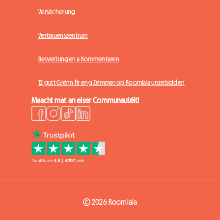
Versécherung
Vertrauenszentrum
Bewertungen a Kommentaren
12 gutt Grënn fir eng Zëmmer op Roomlala unzebidden
Maacht mat an eiser Communautéit!
© 2026 Roomlala