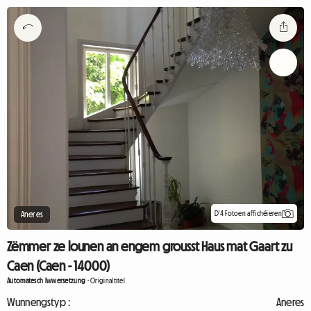
D'4 Fotoen affichéieren
Aneres
Zëmmer ze lounen an engem grousst Haus mat Gaart zu
Caen (Caen - 14000)
Automatesch Iwwersetzung
-
Originaltitel
Wunnengstyp :
Aneres