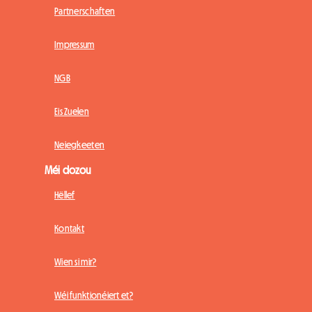
Partnerschaften
Impressum
NGB
Eis Zuelen
Neiegkeeten
Méi dozou
Hëllef
Kontakt
Wien si mir?
Wéi funktionéiert et?