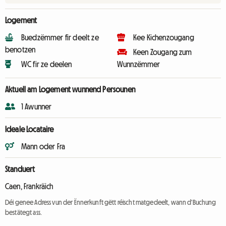
Logement
Buedzëmmer fir deelt ze
Kee Kichenzougang
benotzen
Keen Zougang zum
WC fir ze deelen
Wunnzëmmer
Aktuell am Logement wunnend Persounen
1 Awunner
Ideale Locataire
Mann oder Fra
Standuert
Caen, Frankräich
Déi genee Adress vun der Ënnerkunft gëtt réischt matgedeelt, wann d'Buchung
bestätegt ass.