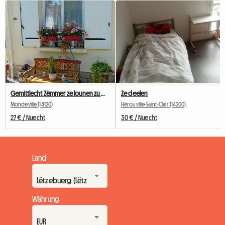
Gemittlecht Zëmmer ze lounen zu MONDEVILLE 14 bei CAEN
Ze deelen
Mondeville (14120)
Hérouville-Saint-Clair (14200)
27 € / Nuecht
30 € / Nuecht
Land
Währung