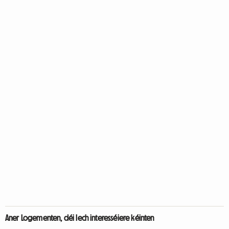
Aner Logementen, déi Iech interesséiere kéinten