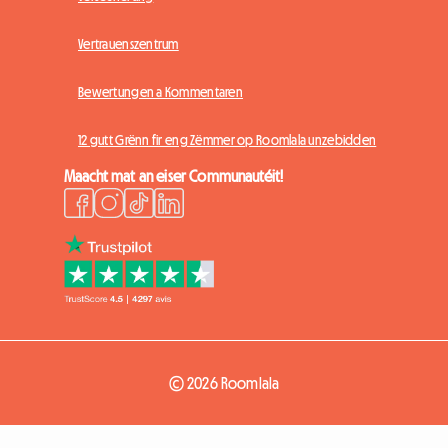
Vertrauenszentrum
Bewertungen a Kommentaren
12 gutt Grënn fir eng Zëmmer op Roomlala unzebidden
Maacht mat an eiser Communautéit!
© 2026 Roomlala