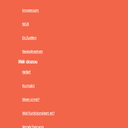
Impressum
NGB
Eis Zuelen
Neiegkeeten
Méi dozou
Hëllef
Kontakt
Wien si mir?
Wéi funktionéiert et?
Versécherung