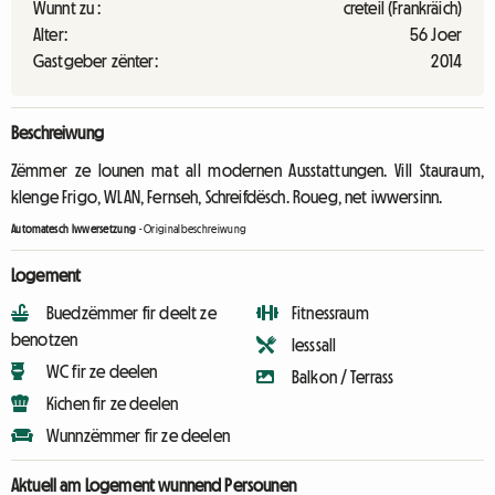
Wunnt zu :
creteil (Frankräich)
Alter:
56 Joer
Gastgeber zënter:
2014
Beschreiwung
Zëmmer ze lounen mat all modernen Ausstattungen. Vill Stauraum,
klenge Frigo, WLAN, Fernseh, Schreifdësch. Roueg, net iwwersinn.
Automatesch Iwwersetzung
-
Originalbeschreiwung
Logement
Buedzëmmer fir deelt ze
Fitnessraum
benotzen
Iesssall
WC fir ze deelen
Balkon / Terrass
Kichen fir ze deelen
Wunnzëmmer fir ze deelen
Aktuell am Logement wunnend Persounen