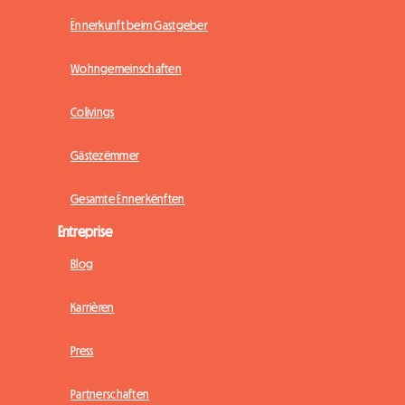
Ënnerkunft beim Gastgeber
Wohngemeinschaften
Colivings
Gästezëmmer
Gesamte Ënnerkënften
Entreprise
Blog
Karrièren
Press
Partnerschaften