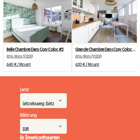
Belle Chambre Dans Cosy Coloc #2
Grande Chambre Dans Cosy Coloc #5 New York près d'olry
Athis-Mons (91200)
Athis-Mons (91200)
640 € / Mount
620 € / Mount
Land
Währung
Eis Ënnerkonftsaarten