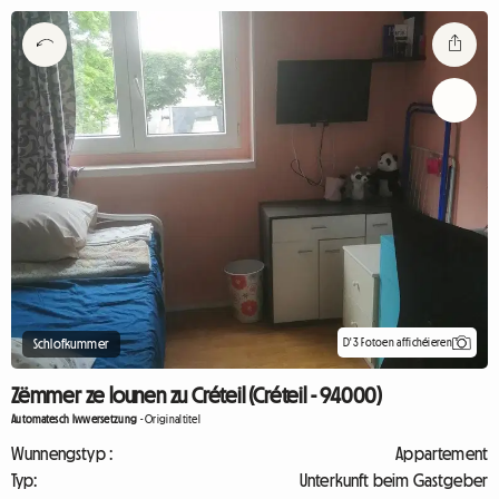
D'3 Fotoen affichéieren
Schlofkummer
Zëmmer ze lounen zu Créteil (Créteil - 94000)
Automatesch Iwwersetzung
-
Originaltitel
Wunnengstyp :
Appartement
Typ:
Unterkunft beim Gastgeber