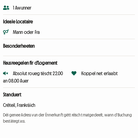
1 Awunner
Ideale Locataire
Mann oder Fra
Besonderheeten
Hausreegelen fir d'Logement
Absolut roueg tëscht 22.00
Koppel net erlaabt
an 08.00 Auer
Standuert
Créteil, Frankräich
Déi genee Adress vun der Ënnerkunft gëtt réischt matgedeelt, wann d'Buchung
bestätegt ass.