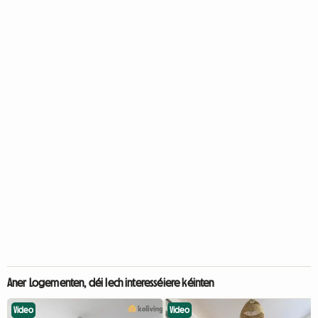
Aner Logementen, déi Iech interesséiere kéinten
Video
Video