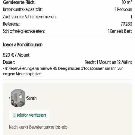
Gemieterte Fläch:
10 m²
Unterkunftskapazitéit:
1 Persoun
Zuel vun de Schlofzëmmeren :
1
Referenz:
79283
Schlofméiglechkeeten:
1 Eenzelt Bett
Loyer a Konditiounen
520 € / Mount
Dauer:
Tëscht 1 Mount an 12 Méint
- Fir Reservéierunge vu méi wéi 45 Deeg mussen d'Locatiounen um Enn vun
engem Mount ophalen.
Sarah
Telefon verifizéiert
Nach keng Bewäertunge bis elo