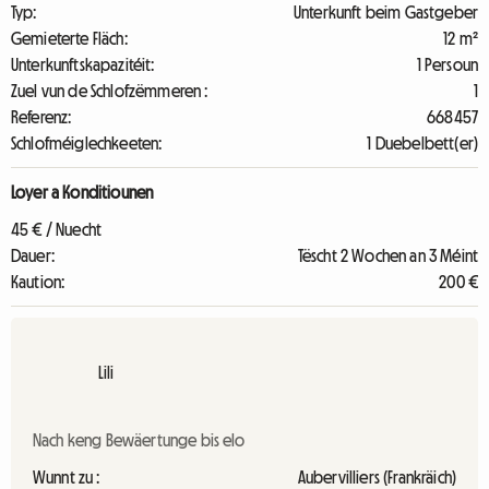
Typ:
Unterkunft beim Gastgeber
Gemieterte Fläch:
12 m²
Unterkunftskapazitéit:
1 Persoun
Zuel vun de Schlofzëmmeren :
1
Referenz:
668457
Schlofméiglechkeeten:
1 Duebelbett(er)
Loyer a Konditiounen
45 € / Nuecht
Dauer:
Tëscht 2 Wochen an 3 Méint
Kaution:
200 €
Lili
Nach keng Bewäertunge bis elo
Wunnt zu :
Aubervilliers (Frankräich)