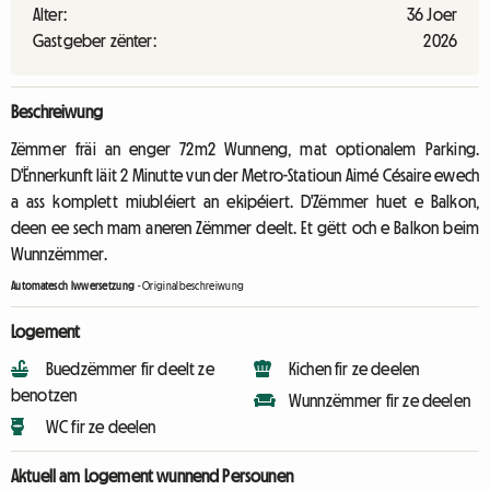
Alter:
36 Joer
Gastgeber zënter:
2026
Beschreiwung
Zëmmer fräi an enger 72m2 Wunneng, mat optionalem Parking.
D'Ënnerkunft läit 2 Minutte vun der Metro-Statioun Aimé Césaire ewech
a ass komplett miubléiert an ekipéiert. D'Zëmmer huet e Balkon,
deen ee sech mam aneren Zëmmer deelt. Et gëtt och e Balkon beim
Wunnzëmmer.
Automatesch Iwwersetzung
-
Originalbeschreiwung
Logement
Buedzëmmer fir deelt ze
Kichen fir ze deelen
benotzen
Wunnzëmmer fir ze deelen
WC fir ze deelen
Aktuell am Logement wunnend Persounen