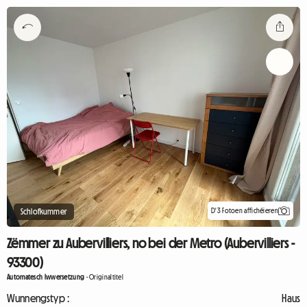
D'3 Fotoen affichéieren
Schlofkummer
Zëmmer zu Aubervilliers, no bei der Metro (Aubervilliers -
93300)
Automatesch Iwwersetzung
-
Originaltitel
Wunnengstyp :
Haus