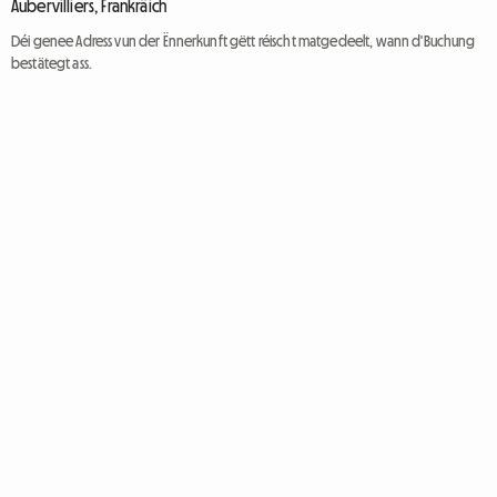
Aubervilliers, Frankräich
Déi genee Adress vun der Ënnerkunft gëtt réischt matgedeelt, wann d'Buchung
bestätegt ass.