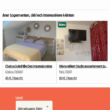
Aner Logementen, déi Iech interesséiere kéinten
Video
Chatou Soleil Ville Des Impressionistes
Miwweléiert Studioappartement zu Bastille fir Studenten, Stagiairen oder Geschäftsreesender.
Chatou (78400)
Paris (75011)
45 € / Nuecht
80 € / Nuecht
Land