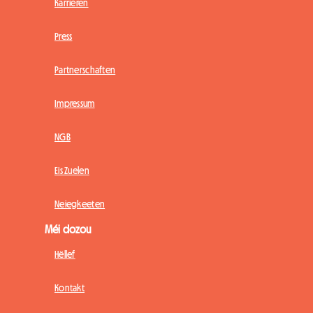
Karrièren
Press
Partnerschaften
Impressum
NGB
Eis Zuelen
Neiegkeeten
Méi dozou
Hëllef
Kontakt