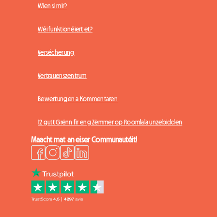
Wien si mir?
Wéi funktionéiert et?
Versécherung
Vertrauenszentrum
Bewertungen a Kommentaren
12 gutt Grënn fir eng Zëmmer op Roomlala unzebidden
Maacht mat an eiser Communautéit!