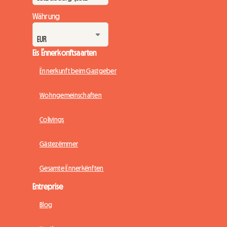
Währung
Eis Ënnerkonftsaarten
Ënnerkunft beim Gastgeber
Wohngemeinschaften
Colivings
Gästezëmmer
Gesamte Ënnerkënften
Entreprise
Blog