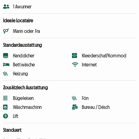
1 Awunner
Ideale Locataire
Mann oder Fra
Standardausstattung
Handdicher
Kleederschaf/Kommod
Bettwäsche
Internet
Heizung
Zousätzlech Ausstattung
Bügeleisen
Fön
Wäschmaschinn
Bureau / Dësch
Lift
Standuert