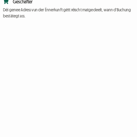
Geschäfter
Déi genee Adress vun der Ënnerkunft gëtt réischt matgedeelt, wann d'Buchung
bestätegt ass.