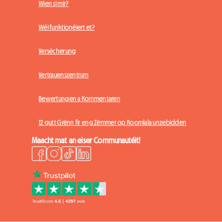
Wien si mir?
Wéi funktionéiert et?
Versécherung
Vertrauenszentrum
Bewertungen a Kommentaren
12 gutt Grënn fir eng Zëmmer op Roomlala unzebidden
Maacht mat an eiser Communautéit!