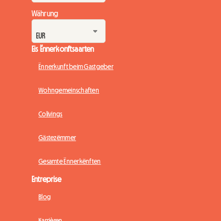
Währung
Eis Ënnerkonftsaarten
Ënnerkunft beim Gastgeber
Wohngemeinschaften
Colivings
Gästezëmmer
Gesamte Ënnerkënften
Entreprise
Blog
Karrièren