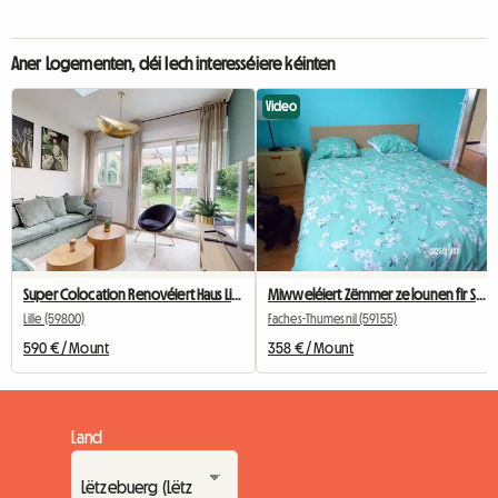
Aner Logementen, déi Iech interesséiere kéinten
Video
Super Colocation Renovéiert Haus Lille
Miwweléiert Zëmmer ze lounen fir Studenten Fotoen a Video
Lille (59800)
Faches-Thumesnil (59155)
590 € / Mount
358 € / Mount
Land