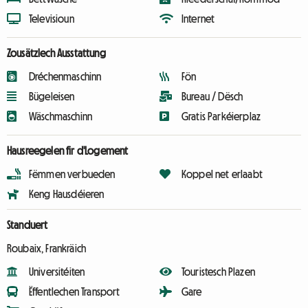
Televisioun
Internet
Zousätzlech Ausstattung
Dréchenmaschinn
Fön
Bügeleisen
Bureau / Dësch
Wäschmaschinn
Gratis Parkéierplaz
Hausreegelen fir d'Logement
Fëmmen verbueden
Koppel net erlaabt
Keng Hausdéieren
Standuert
Roubaix, Frankräich
Universitéiten
Touristesch Plazen
Ëffentlechen Transport
Gare