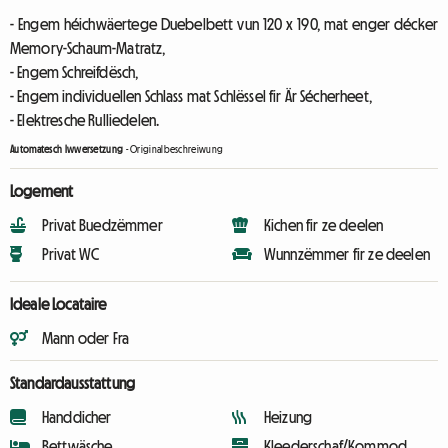
- Engem héichwäertege Duebelbett vun 120 x 190, mat enger décker
Memory-Schaum-Matratz,
- Engem Schreifdësch,
- Engem individuellen Schlass mat Schlëssel fir Är Sécherheet,
- Elektresche Rulliedelen.
Automatesch Iwwersetzung
-
Originalbeschreiwung
Logement
Privat Buedzëmmer
Kichen fir ze deelen
Privat WC
Wunnzëmmer fir ze deelen
Ideale Locataire
Mann oder Fra
Standardausstattung
Handdicher
Heizung
Bettwäsche
Kleederschaf/Kommod