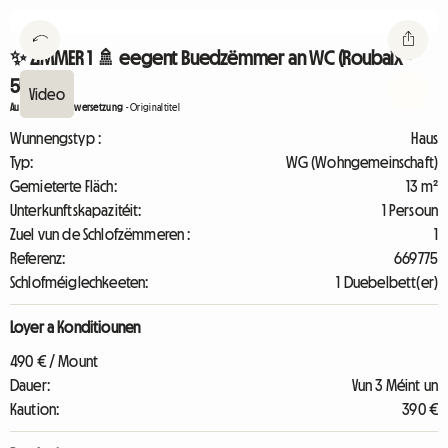
✨ ZIMMER 1 🚿 eegent Buedzëmmer an WC (Roubaix -
59100)
Automatesch Iwwersetzung
-
Originaltitel
Wunnengstyp :
Haus
Typ:
WG (Wohngemeinschaft)
Gemieterte Fläch:
13 m²
Unterkunftskapazitéit:
1 Persoun
Zuel vun de Schlofzëmmeren :
1
Referenz:
669775
Schlofméiglechkeeten:
1 Duebelbett(er)
Loyer a Konditiounen
490 € / Mount
Dauer:
Vun 3 Méint un
Kaution:
390 €