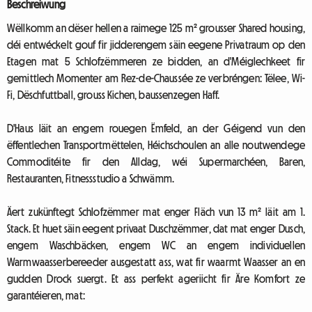
Beschreiwung
Wëllkomm an dëser hellen a raimege 125 m² grousser Shared housing,
déi entwéckelt gouf fir jidderengem säin eegene Privatraum op den
Etagen mat 5 Schlofzëmmeren ze bidden, an d'Méiglechkeet fir
gemittlech Momenter am Rez-de-Chaussée ze verbréngen: Tëlee, Wi-
Fi, Dëschfuttball, grouss Kichen, baussenzegen Haff.
D'Haus läit an engem rouegen Ëmfeld, an der Géigend vun den
ëffentlechen Transportmëttelen, Héichschoulen an alle noutwendege
Commoditéite fir den Alldag, wéi Supermarchéen, Baren,
Restauranten, Fitnessstudio a Schwämm.
Äert zukünftegt Schlofzëmmer mat enger Fläch vun 13 m² läit am 1.
Stack. Et huet säin eegent privaat Duschzëmmer, dat mat enger Dusch,
engem Waschbäcken, engem WC an engem individuellen
Warmwaasserbereeder ausgestatt ass, wat fir waarmt Waasser an en
gudden Drock suergt. Et ass perfekt ageriicht fir Äre Komfort ze
garantéieren, mat: