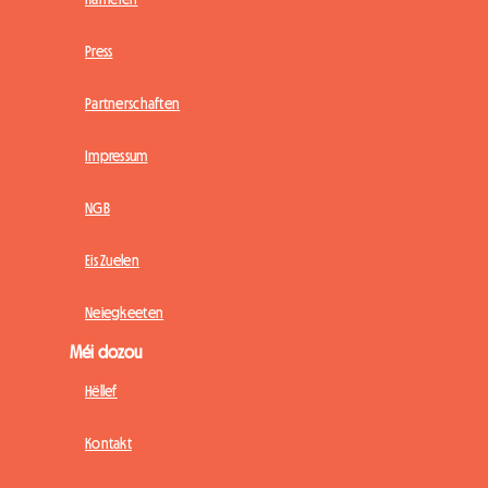
Press
Partnerschaften
Impressum
NGB
Eis Zuelen
Neiegkeeten
Méi dozou
Hëllef
Kontakt