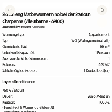
Sichen eng Matbewunnerin no bei der Statioun
Charpenne (Villeurbanne - 69100)
Automatesch Iwwersetzung
-
Originaltitel
Wunnengstyp :
Appartement
Typ:
WG (Wohngemeinschaft)
Gemieterte Fläch:
55 m²
Unterkunftskapazitéit:
1 Persoun
Zuel vun de Schlofzëmmeren :
1
Referenz:
669267
Schlofméiglechkeeten:
1 Duebelbett(er)
Loyer a Konditiounen
750 € / Mount
Dauer:
Vun 6 Méint un
Kaution:
1000 €
- Berechtegt fir Wunnengshëllefen (ALS)