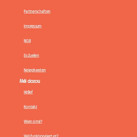
Partnerschaften
Impressum
NGB
Eis Zuelen
Neiegkeeten
Méi dozou
Hëllef
Kontakt
Wien si mir?
Wéi funktionéiert et?