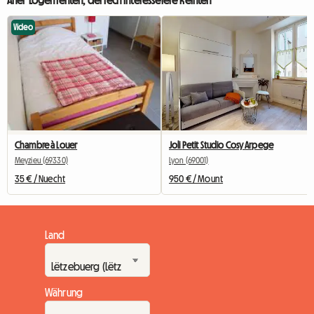
Video
Chambre à Louer
Joli Petit Studio Cosy Arpege
Meyzieu (69330)
Lyon (69001)
35 € / Nuecht
950 € / Mount
Land
Währung