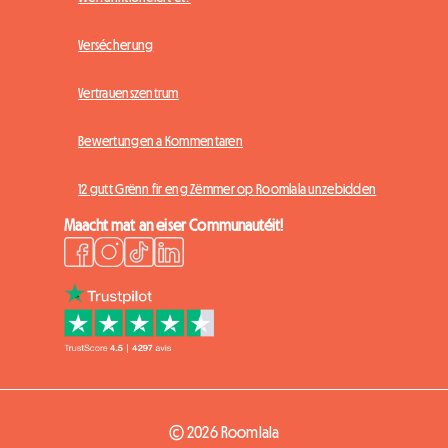
Versécherung
Vertrauenszentrum
Bewertungen a Kommentaren
12 gutt Grënn fir eng Zëmmer op Roomlala unzebidden
Maacht mat an eiser Communautéit!
© 2026 Roomlala