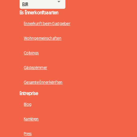
Eis Ënnerkonftsaarten
Ënnerkunft beim Gastgeber
Wohngemeinschaften
Colivings
Gästezëmmer
Gesamte Ënnerkënften
Entreprise
Blog
Karrièren
Press