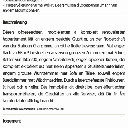
- Domiciliatioun méiglech
- Fir Reservéierunge vu méi wéi 45 Deeg mussen d'Locatiounen um Enn vun
engem Mount ophalen.
Beschreiwung
Dësen ofgezeechten, mobléierten a komplett renovéierten
Appartement läit an engem gesichte Quartier, an der Noperschaft
vun der Statioun Charpenne, an bitt e flotte Liewensraum. Mat enger
Fläch vu 55 m² besteet en aus zwou groussen Zëmmeren mat Schief,
Better vun 160x200, engem Schreifdësch, enger oppener Kichen, déi
komplett ekipéiert ass mat neien Apparater a Qualitéitsmaterialien,
engem grousse Wunnzëmmer mat Sofa an Tëlee, souwéi engem
Buedzëmmer mat Wäschmaschinn, Dusch a kuerzgefaasste Finitiounen.
Et huet och e Keller. Dës Immobilie läit direkt bei den ëffentlechen
Transportmëttelen, de Geschäfter an alle Servicer, déi Dir fir Äre
komfortablen Alldag braucht.
Automatesch Iwwersetzung
-
Originalbeschreiwung
Logement