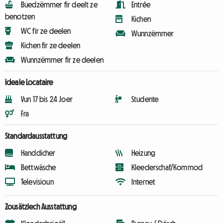
Buedzëmmer fir deelt ze
Entrée
benotzen
Kichen
WC fir ze deelen
Wunnzëmmer
Kichen fir ze deelen
Wunnzëmmer fir ze deelen
Ideale Locataire
Vun 17 bis 24 Joer
Studente
Fra
Standardausstattung
Handdicher
Heizung
Bettwäsche
Kleederschaf/Kommod
Televisioun
Internet
Zousätzlech Ausstattung