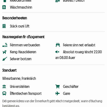
Kleederbrieëll
Bureau / Dësch
Wäschmaschinn
Besonderheeten
Stäck ouni Lift
Hausreegelen fir d'Logement
Fëmmen verbueden
Feiere sinn net erlaabt
Keng Hausdéieren
Absolut roueg tëscht 22.00
an 08.00 Auer
Selwer botzen
Standuert
Villeurbanne, Frankräich
Universitéiten
Geschäfter
Ëffentlechen Transport
Gare
Déi genee Adress vun der Ënnerkunft gëtt réischt matgedeelt, wann d'Buchung
bestätegt ass.