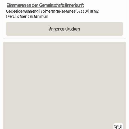
Zëmmeren an der Gemeinschaftsënnerkunft
Gedeelde wunneng | Volmerange-les-Mines (57330) | 18 M2
1 Pers. | 6 Méint als Minimum
Annonce ukucken
12