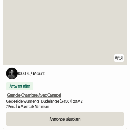
15
1000 € / Mount
Äntwert séier
Grande Chambre Avec Canapé
Gedeelde wunneng | Dudelange (3450) | 20 M2
7 Pers. | 6 Méint als Minimum
Annonce ukucken