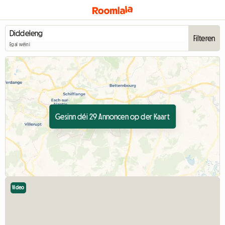
Filteren
Egal wéini
Gesinn déi 29 Annoncen op der Kaart
Video