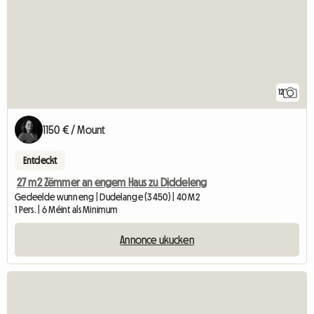
12
1150 € / Mount
Entdeckt
27 m2 Zëmmer an engem Haus zu Diddeleng
Gedeelde wunneng | Dudelange (3450) | 40 M2
1 Pers. | 6 Méint als Minimum
Annonce ukucken