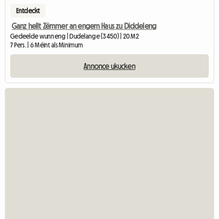
Entdeckt
Ganz hellt Zëmmer an engem Haus zu Diddeleng
Gedeelde wunneng | Dudelange (3450) | 20 M2
7 Pers. | 6 Méint als Minimum
Annonce ukucken