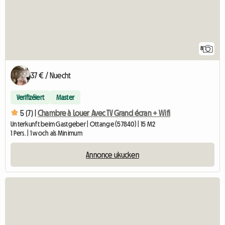
8
37 € / Nuecht
Verifizéiert
Master
5 (7) |
Chambre à Louer Avec TV Grand écran + Wifi
Unterkunft beim Gastgeber | Ottange (57840) | 15 M2
1 Pers. | 1 woch als Minimum
Annonce ukucken