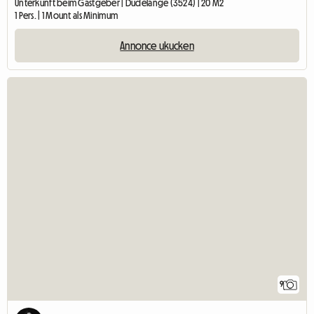
Unterkunft beim Gastgeber | Dudelange (3524) | 20 M2
1 Pers. | 1 Mount als Minimum
Annonce ukucken
9