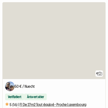
4
50 € / Nuecht
Verifizéiert
Äntwert séier
5 (16) |
F1 De 27m2 Tout équipé - Proche Luxembourg