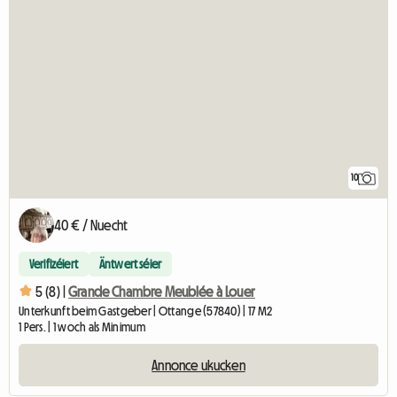
10
40 € / Nuecht
Verifizéiert
Äntwert séier
5 (8) |
Grande Chambre Meublée à Louer
Unterkunft beim Gastgeber | Ottange (57840) | 17 M2
1 Pers. | 1 woch als Minimum
Annonce ukucken