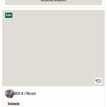
Video
11
850 € / Mount
Entdeckt