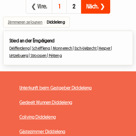
❮ Vire.
1
2
Näch. ❯
Zëmmeren ze lounen
›
Diddeleng
Stied an der Ëmgéigend
Déifferdeng |
Schëffleng |
Monnerech |
Esch-Uelzecht |
Hesper |
Lëtzebuerg |
Stroossen |
Péiteng
Unterkunft beim Gastgeber Diddeleng
Gedeelt Wunnen Diddeleng
Coliving Diddeleng
Gästezimmer Diddeleng