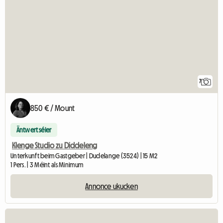
7
850 € / Mount
Äntwert séier
Klenge Studio zu Diddeleng
Unterkunft beim Gastgeber | Dudelange (3524) | 15 M2
1 Pers. | 3 Méint als Minimum
Annonce ukucken