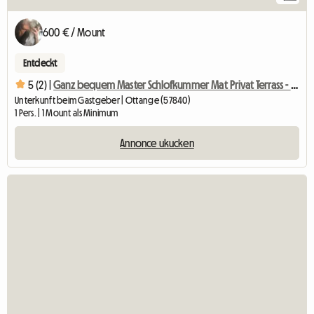
600 € / Mount
Entdeckt
5 (2) |
Ganz bequem Master Schlofkummer Mat Privat Terrass - Pa
Unterkunft beim Gastgeber | Ottange (57840)
1 Pers. | 1 Mount als Minimum
Annonce ukucken