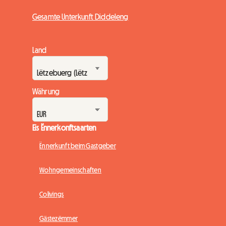
Gesamte Unterkunft Diddeleng
Land
Währung
Eis Ënnerkonftsaarten
Ënnerkunft beim Gastgeber
Wohngemeinschaften
Colivings
Gästezëmmer