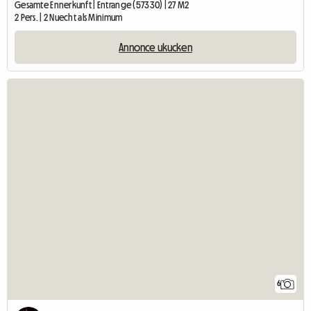
Gesamte Ënnerkunft | Entrange (57330) | 27 M2
2 Pers. | 2 Nuecht als Minimum
Annonce ukucken
6