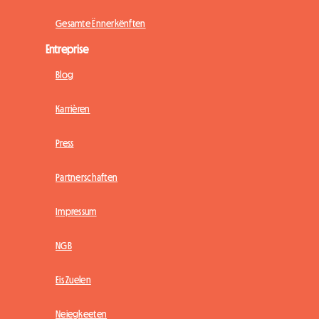
Gesamte Ënnerkënften
Entreprise
Blog
Karrièren
Press
Partnerschaften
Impressum
NGB
Eis Zuelen
Neiegkeeten