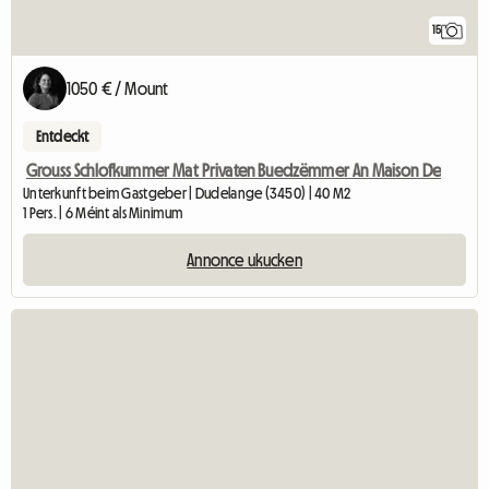
15
1050 € / Mount
Entdeckt
Grouss Schlofkummer Mat Privaten Buedzëmmer An Maison De
Unterkunft beim Gastgeber | Dudelange (3450) | 40 M2
1 Pers. | 6 Méint als Minimum
Annonce ukucken