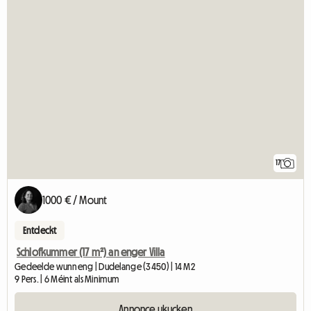
17
1000 € / Mount
Entdeckt
Schlofkummer (17 m²) an enger Villa
Gedeelde wunneng | Dudelange (3450) | 14 M2
9 Pers. | 6 Méint als Minimum
Annonce ukucken