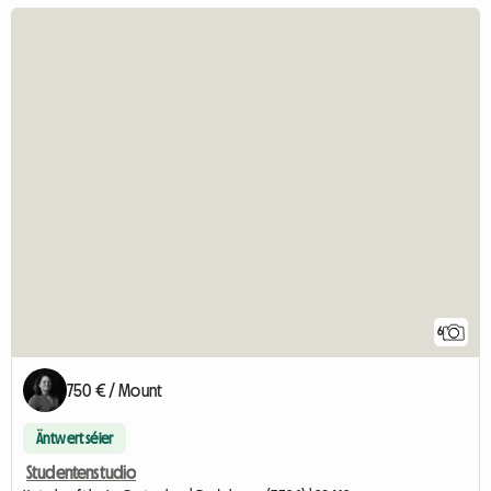
6
750 € / Mount
Äntwert séier
Studentenstudio