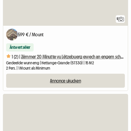
5
599 € / Mount
Äntwert séier
1 (2) |
Zëmmer 20 Minutte vu Lëtzebuerg ewech an engem schéine gemeinsamen Appartement
Gedeelde wunneng | Hettange-Grande (57330) | 15 M2
2 Pers. | 1 Mount als Minimum
Annonce ukucken