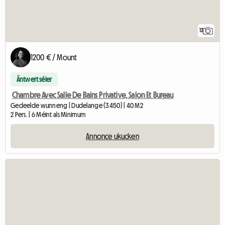
12
1200 € / Mount
Äntwert séier
Chambre Avec Salle De Bains Privative, Salon Et Bureau
Gedeelde wunneng | Dudelange (3450) | 40 M2
2 Pers. | 6 Méint als Minimum
Annonce ukucken