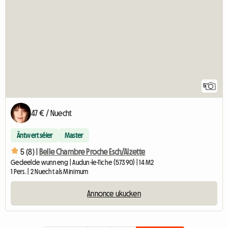
5
47 € / Nuecht
Äntwert séier
Master
5 (8) |
Belle Chambre Proche Esch/Alzette
Gedeelde wunneng | Audun-le-Tiche (57390) | 14 M2
1 Pers. | 2 Nuecht als Minimum
Annonce ukucken