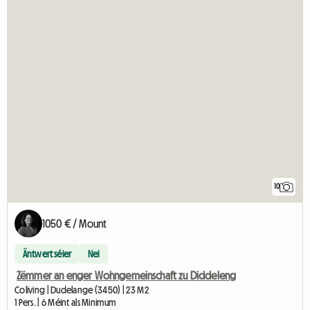
10
1050 € / Mount
Äntwert séier
Nei
Zëmmer an enger Wohngemeinschaft zu Diddeleng
Coliving | Dudelange (3450) | 23 M2
1 Pers. | 6 Méint als Minimum