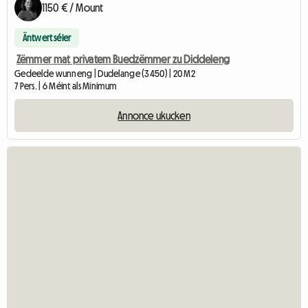
1150 € / Mount
Äntwert séier
Zëmmer mat privatem Buedzëmmer zu Diddeleng
Gedeelde wunneng | Dudelange (3450) | 20 M2
7 Pers. | 6 Méint als Minimum
Annonce ukucken