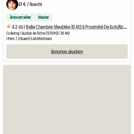
47 € / Nuecht
Äntwert séier
Master
4.2 (6) |
Belle Chambre Meublée 15 M2 à Proximité De Esch/Alzette
Coliving | Audun-le-Tiche (57390) | 15 M2
1 Pers. | 2 Nuecht als Minimum
Annonce ukucken