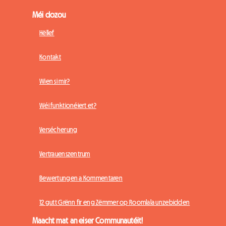
Méi dozou
Hëllef
Kontakt
Wien si mir?
Wéi funktionéiert et?
Versécherung
Vertrauenszentrum
Bewertungen a Kommentaren
12 gutt Grënn fir eng Zëmmer op Roomlala unzebidden
Maacht mat an eiser Communautéit!