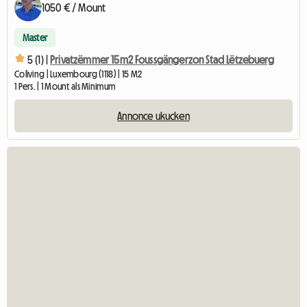
1050 € / Mount
Master
5 (1) |
Privatzëmmer 15m2 Foussgängerzon Stad Lëtzebuerg
Coliving | Luxembourg (1118) | 15 M2
1 Pers. | 1 Mount als Minimum
Annonce ukucken