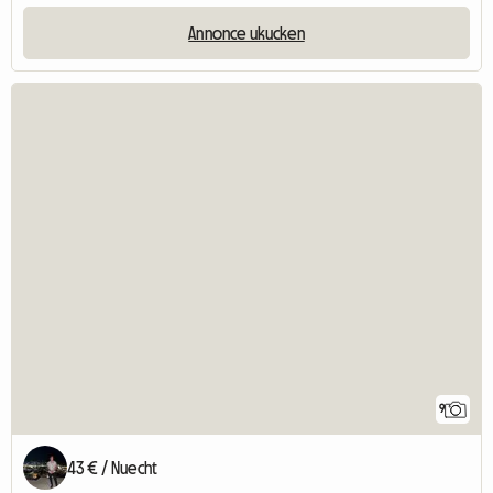
Annonce ukucken
9
43 € / Nuecht