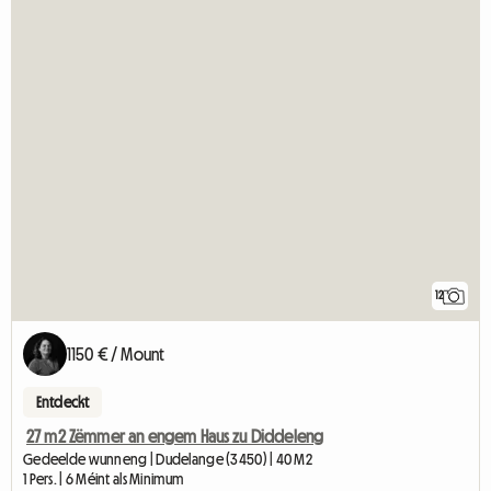
12
1150 € / Mount
Entdeckt
27 m2 Zëmmer an engem Haus zu Diddeleng
Gedeelde wunneng | Dudelange (3450) | 40 M2
1 Pers. | 6 Méint als Minimum