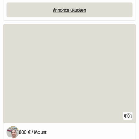
Annonce ukucken
9
800 € / Mount