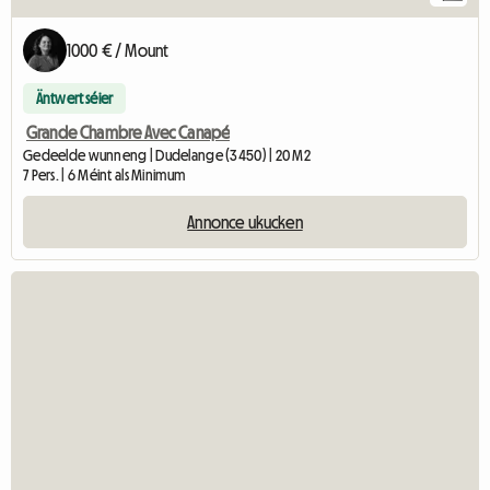
1000 € / Mount
Äntwert séier
Grande Chambre Avec Canapé
Gedeelde wunneng | Dudelange (3450) | 20 M2
7 Pers. | 6 Méint als Minimum
Annonce ukucken