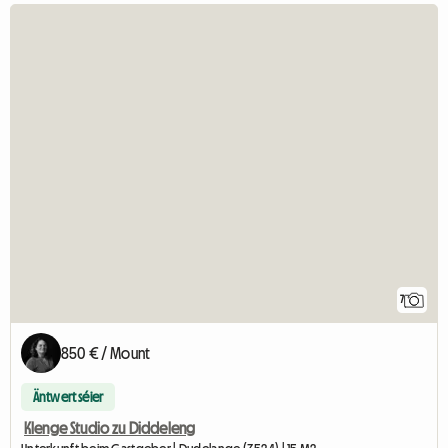
7
850 € / Mount
Äntwert séier
Klenge Studio zu Diddeleng