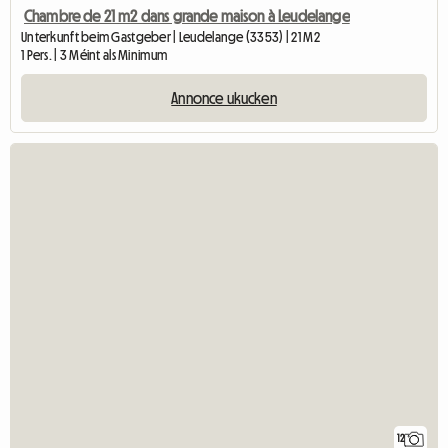
Chambre de 21 m2 dans grande maison à Leudelange
Unterkunft beim Gastgeber | Leudelange (3353) | 21 M2
1 Pers. | 3 Méint als Minimum
Annonce ukucken
12