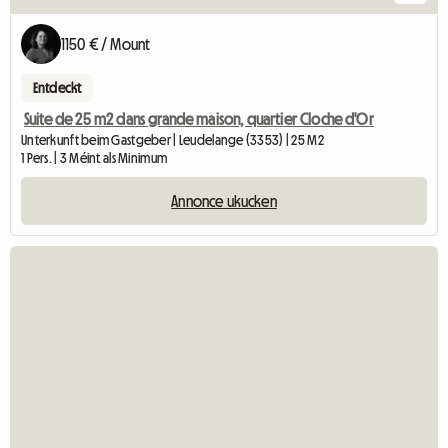
1150 € / Mount
Entdeckt
Suite de 25 m2 dans grande maison, quartier Cloche d'Or
Unterkunft beim Gastgeber | Leudelange (3353) | 25 M2
1 Pers. | 3 Méint als Minimum
Annonce ukucken