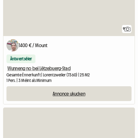
9
1400 € / Mount
Äntwert séier
Wunneng no bei Lëtzebuerg-Stad
Gesamte Ënnerkunft | Lorentzweiler (7360) | 25 M2
1 Pers. | 3 Méint als Minimum
Annonce ukucken