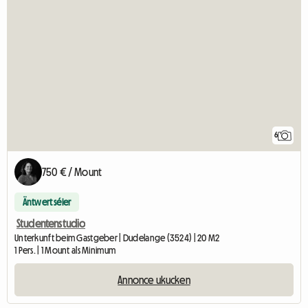
6
750 € / Mount
Äntwert séier
Studentenstudio
Unterkunft beim Gastgeber | Dudelange (3524) | 20 M2
1 Pers. | 1 Mount als Minimum
Annonce ukucken