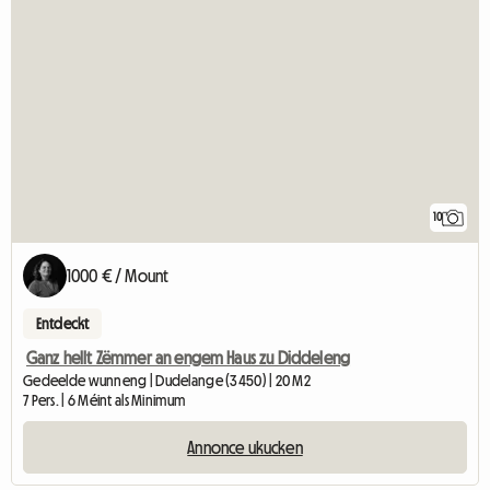
10
1000 € / Mount
Entdeckt
Ganz hellt Zëmmer an engem Haus zu Diddeleng
Gedeelde wunneng | Dudelange (3450) | 20 M2
7 Pers. | 6 Méint als Minimum
Annonce ukucken