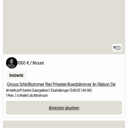
15
1050 € / Mount
Entdeckt
Grouss Schlofkummer Mat Privaten Buedzëmmer An Maison De
Unterkunft beim Gastgeber | Dudelange (3450) | 40 M2
1 Pers. | 6 Méint als Minimum
Annonce ukucken