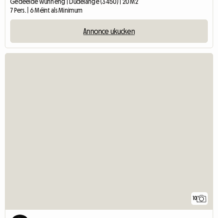
Gedeelde wunneng | Dudelange (3450) | 20 M2
7 Pers. | 6 Méint als Minimum
Annonce ukucken
10