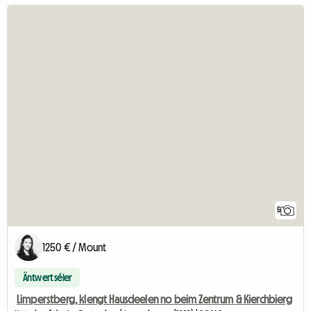
5
1250 € / Mount
Äntwert séier
Limperstberg, klengt Hausdeelen no beim Zentrum & Kierchbierg