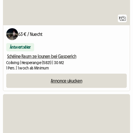
7
63 € / Nuecht
Äntwert séier
Schéine Raum ze lounen bei Gasperich
Coliving | Hesperange (5821) | 30 M2
1 Pers. | 1 woch als Minimum
Annonce ukucken