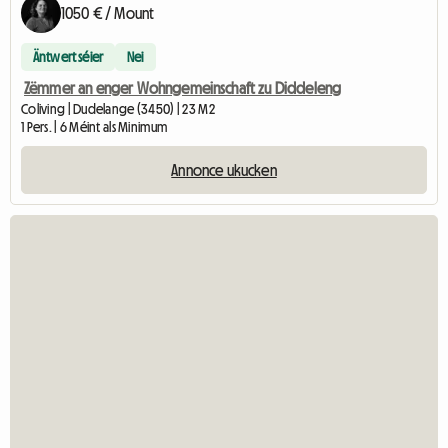
1050 € / Mount
Äntwert séier
Nei
Zëmmer an enger Wohngemeinschaft zu Diddeleng
Coliving | Dudelange (3450) | 23 M2
1 Pers. | 6 Méint als Minimum
Annonce ukucken