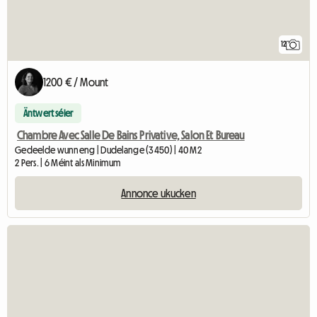
12
1200 € / Mount
Äntwert séier
Chambre Avec Salle De Bains Privative, Salon Et Bureau
Gedeelde wunneng | Dudelange (3450) | 40 M2
2 Pers. | 6 Méint als Minimum
Annonce ukucken