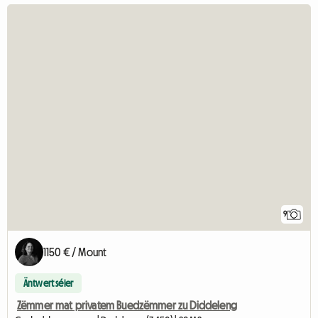
9
1150 € / Mount
Äntwert séier
Zëmmer mat privatem Buedzëmmer zu Diddeleng