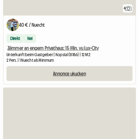
6
40 € / Nuecht
Direkt
Nei
Zëmmer an engem Privathaus: 15 Min. vu Lux-City
Unterkunft beim Gastgeber | Kopstal (8186) | 12 M2
2 Pers. | 1 Nuecht als Minimum
Annonce ukucken