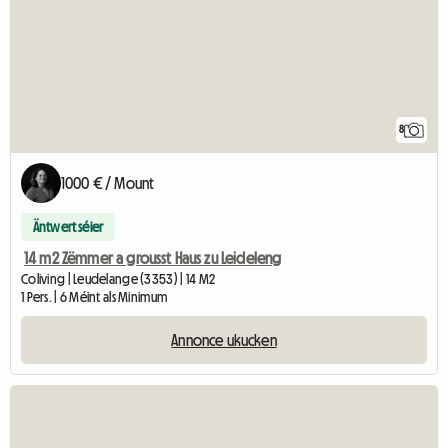
8
1000 € / Mount
Äntwert séier
14 m2 Zëmmer a grousst Haus zu Leideleng
Coliving | Leudelange (3353) | 14 M2
1 Pers. | 6 Méint als Minimum
Annonce ukucken