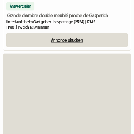
Äntwert séier
Grande chambre double meublé proche de Gasperich
Unterkunft beim Gastgeber | Hesperange (2524) | 17 M2
1 Pers. | 1 woch als Minimum
Annonce ukucken