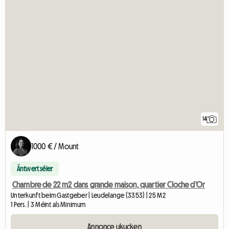
14
1000 € / Mount
Äntwert séier
Chambre de 22 m2 dans grande maison, quartier Cloche d'Or
Unterkunft beim Gastgeber | Leudelange (3353) | 25 M2
1 Pers. | 3 Méint als Minimum
Annonce ukucken