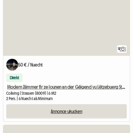
12
50 € / Nuecht
Direkt
Modern Zëmmer fir ze lounen an der Géigend vu Lëtzebuerg Stadzentrum
Coliving | Strassen (8009) | 6 M2
2 Pers. | 6 Nuecht als Minimum
Annonce ukucken