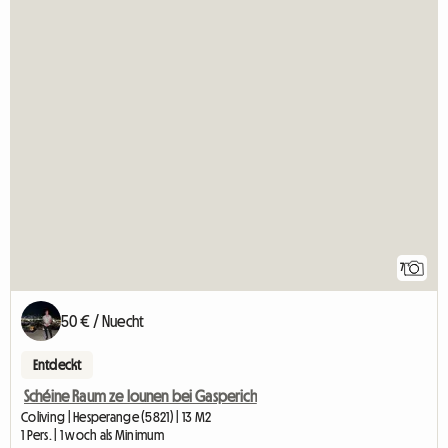
7
50 € / Nuecht
Entdeckt
Schéine Raum ze lounen bei Gasperich
Coliving | Hesperange (5821) | 13 M2
1 Pers. | 1 woch als Minimum