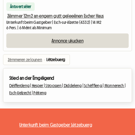
Äntwert séier
Zëmmer 12m2 an engem gutt geleeënen Escher Haus
Unterkunft beim Gastgeber | Esch-sur-Alzette (4332) | 14 M2
6 Pers. | 6 Méint als Minimum
Annonce ukucken
Zëmmeren ze lounen
›
Lëtzebuerg
Stied an der Ëmgéigend
Déifferdeng |
Hesper |
Stroossen |
Diddeleng |
Schëffleng |
Monnerech |
Esch-Uelzecht |
Péiteng
Unterkunft beim Gastgeber Lëtzebuerg