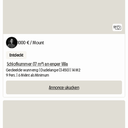
17
1000 € / Mount
Entdeckt
Schlofkummer (17 m²) an enger Villa
Gedeelde wunneng | Dudelange (3450) | 14 M2
9 Pers. | 6 Méint als Minimum
Annonce ukucken