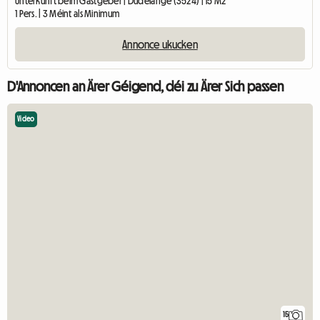
Unterkunft beim Gastgeber | Dudelange (3524) | 15 M2
1 Pers. | 3 Méint als Minimum
Annonce ukucken
D'Annoncen an Ärer Géigend, déi zu Ärer Sich passen
Video
15