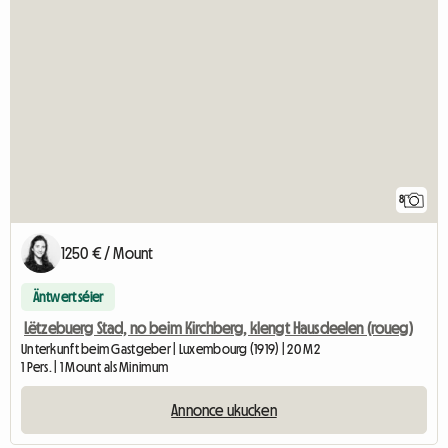
8
1250 € / Mount
Äntwert séier
Lëtzebuerg Stad, no beim Kirchberg, klengt Hausdeelen (roueg)
Unterkunft beim Gastgeber | Luxembourg (1919) | 20 M2
1 Pers. | 1 Mount als Minimum
Annonce ukucken