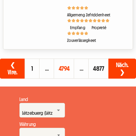
Allgemeng Zefriddenheet
Empfang
Propreté
Zouverlässegkeet
❮
Näch.
1
…
4794
…
4877
Vire.
❯
Land
Währung