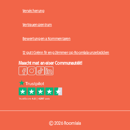
Versécherung
Vertrauenszentrum
Bewertungen a Kommentaren
12 gutt Grënn fir eng Zëmmer op Roomlala unzebidden
Maacht mat an eiser Communautéit!
© 2026 Roomlala