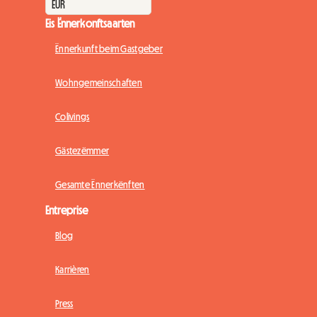
Eis Ënnerkonftsaarten
Ënnerkunft beim Gastgeber
Wohngemeinschaften
Colivings
Gästezëmmer
Gesamte Ënnerkënften
Entreprise
Blog
Karrièren
Press