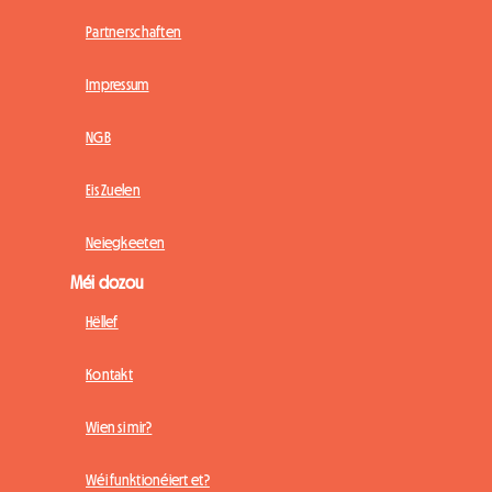
Partnerschaften
Impressum
NGB
Eis Zuelen
Neiegkeeten
Méi dozou
Hëllef
Kontakt
Wien si mir?
Wéi funktionéiert et?