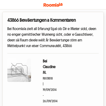
43866 Bewäertungen a Kommentaren
Bei Roomlala zielt all Erfarung! Egal ob Dir e Mieter sidd, deen
no enger gemittlecher Wunneng sicht, oder e Gaaschtiwer,
deen säi Raum deele wëll: Är Bewäertunge stinn am
Mëttelpunkt vun eiser Communautéit, 43866
Bei
Claudine
M.
R801818
|
19/09/2014
-
26/09/2014